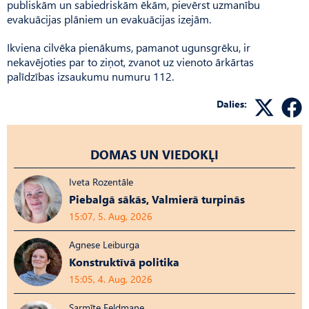
publiskām un sabiedriskām ēkām, pievērst uzmanību
evakuācijas plāniem un evakuācijas izejām.
Ikviena cilvēka pienākums, pamanot ugunsgrēku, ir
nekavējoties par to ziņot, zvanot uz vienoto ārkārtas
palīdzības izsaukumu numuru 112.
Dalies:
DOMAS UN VIEDOKĻI
Iveta Rozentāle
Piebalgā sākās, Valmierā turpinās
15:07, 5. Aug, 2026
Agnese Leiburga
Konstruktīvā politika
15:05, 4. Aug, 2026
Sarmīte Feldmane