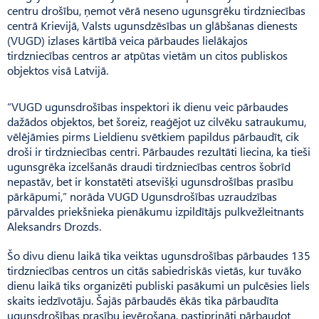
centru drošību, ņemot vērā neseno ugunsgrēku tirdzniecības
centrā Krievijā, Valsts ugunsdzēsības un glābšanas dienests
(VUGD) izlases kārtībā veica pārbaudes lielākajos
tirdzniecības centros ar atpūtas vietām un citos publiskos
objektos visā Latvijā.
“VUGD ugunsdrošības inspektori ik dienu veic pārbaudes
dažādos objektos, bet šoreiz, reaģējot uz cilvēku satraukumu,
vēlējāmies pirms Lieldienu svētkiem papildus pārbaudīt, cik
droši ir tirdzniecības centri. Pārbaudes rezultāti liecina, ka tieši
ugunsgrēka izcelšanās draudi tirdzniecības centros šobrīd
nepastāv, bet ir konstatēti atsevišķi ugunsdrošības prasību
pārkāpumi,” norāda VUGD Ugunsdrošības uzraudzības
pārvaldes priekšnieka pienākumu izpildītājs pulkvežleitnants
Aleksandrs Drozds.
Šo divu dienu laikā tika veiktas ugunsdrošības pārbaudes 135
tirdzniecības centros un citās sabiedriskās vietās, kur tuvāko
dienu laikā tiks organizēti publiski pasākumi un pulcēsies liels
skaits iedzīvotāju. Šajās pārbaudēs ēkās tika pārbaudīta
ugunsdrošības prasību ievērošana, pastiprināti pārbaudot