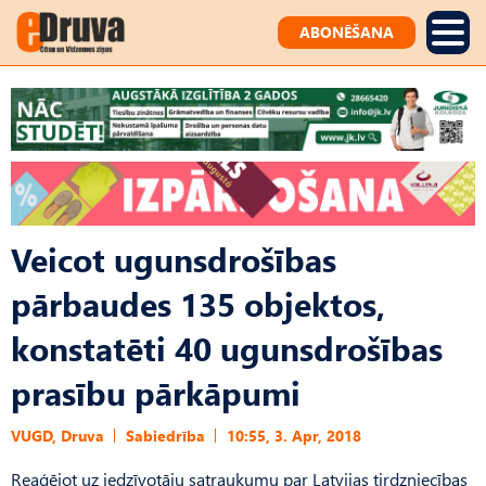
ABONĒŠANA
Veicot ugunsdrošības
pārbaudes 135 objektos,
konstatēti 40 ugunsdrošības
prasību pārkāpumi
VUGD, Druva
Sabiedrība
10:55, 3. Apr, 2018
Reaģējot uz iedzīvotāju satraukumu par Latvijas tirdzniecības