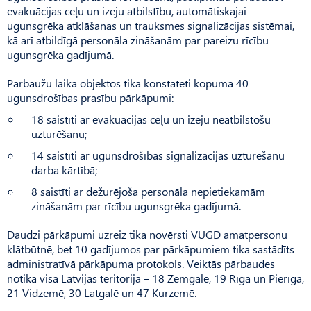
evakuācijas ceļu un izeju atbilstību, automātiskajai
ugunsgrēka atklāšanas un trauksmes signalizācijas sistēmai,
kā arī atbildīgā personāla zināšanām par pareizu rīcību
ugunsgrēka gadījumā.
Pārbaužu laikā objektos tika konstatēti kopumā 40
ugunsdrošības prasību pārkāpumi:
18 saistīti ar evakuācijas ceļu un izeju neatbilstošu
uzturēšanu;
14 saistīti ar ugunsdrošības signalizācijas uzturēšanu
darba kārtībā;
8 saistīti ar dežurējoša personāla nepietiekamām
zināšanām par rīcību ugunsgrēka gadījumā.
Daudzi pārkāpumi uzreiz tika novērsti VUGD amatpersonu
klātbūtnē, bet 10 gadījumos par pārkāpumiem tika sastādīts
administratīvā pārkāpuma protokols. Veiktās pārbaudes
notika visā Latvijas teritorijā – 18 Zemgalē, 19 Rīgā un Pierīgā,
21 Vidzemē, 30 Latgalē un 47 Kurzemē.