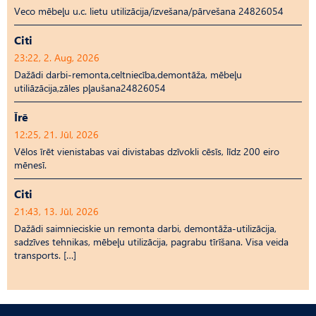
Veco mēbeļu u.c. lietu utilizācija/izvešana/pārvešana 24826054
Citi
23:22, 2. Aug, 2026
Dažādi darbi-remonta,celtniecība,demontāža, mēbeļu
utiliāzācija,zāles pļaušana24826054
Īrē
12:25, 21. Jūl, 2026
Vēlos īrēt vienistabas vai divistabas dzīvokli cēsīs, līdz 200 eiro
mēnesī.
Citi
21:43, 13. Jūl, 2026
Dažādi saimnieciskie un remonta darbi, demontāža-utilizācija,
sadzīves tehnikas, mēbeļu utilizācija, pagrabu tīrīšana. Visa veida
transports. […]