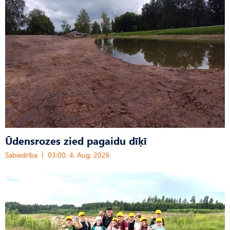
Ūdensrozes zied pagaidu dīķī
Sabiedrība
03:00, 4. Aug, 2026