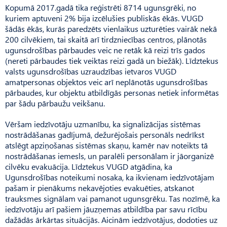
Kopumā 2017.gadā tika reģistrēti 8714 ugunsgrēki, no
kuriem aptuveni 2% bija izcēlušies publiskās ēkās. VUGD
šādās ēkās, kurās paredzēts vienlaikus uzturēties vairāk nekā
200 cilvēkiem, tai skaitā arī tirdzniecības centros, plānotās
ugunsdrošības pārbaudes veic ne retāk kā reizi trīs gados
(nereti pārbaudes tiek veiktas reizi gadā un biežāk). Līdztekus
valsts ugunsdrošības uzraudzības ietvaros VUGD
amatpersonas objektos veic arī neplānotās ugunsdrošības
pārbaudes, kur objektu atbildīgās personas netiek informētas
par šādu pārbaužu veikšanu.
Vēršam iedzīvotāju uzmanību, ka signalizācijas sistēmas
nostrādāšanas gadījumā, dežurējošais personāls nedrīkst
atslēgt apziņošanas sistēmas skaņu, kamēr nav noteikts tā
nostrādāšanas iemesls, un paralēli personālam ir jāorganizē
cilvēku evakuācija. Līdztekus VUGD atgādina, ka
Ugunsdrošības noteikumi nosaka, ka ikvienam iedzīvotājam
pašam ir pienākums nekavējoties evakuēties, atskanot
trauksmes signālam vai pamanot ugunsgrēku. Tas nozīmē, ka
iedzīvotāju arī pašiem jāuzņemas atbildība par savu rīcību
dažādās ārkārtas situācijās. Aicinām iedzīvotājus, dodoties uz