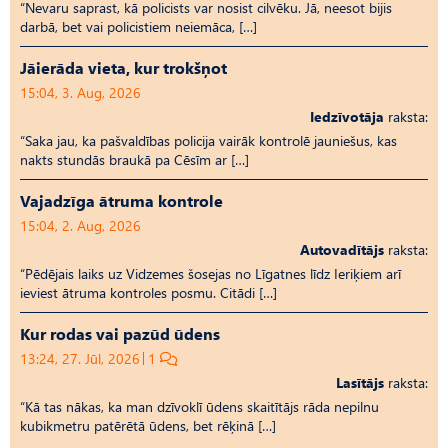
“Nevaru saprast, kā policists var nosist cilvēku. Jā, neesot bijis
darbā, bet vai policistiem neiemāca, […]
Jāierāda vieta, kur trokšņot
15:04, 3. Aug, 2026
Iedzīvotāja
raksta:
“Saka jau, ka pašvaldības policija vairāk kontrolē jauniešus, kas
nakts stundās braukā pa Cēsīm ar […]
Vajadzīga ātruma kontrole
15:04, 2. Aug, 2026
Autovadītājs
raksta:
“Pēdējais laiks uz Vid­ze­mes šosejas no Līgatnes līdz Ieriķiem arī
ieviest ātruma kontroles posmu. Citādi […]
Kur rodas vai pazūd ūdens
13:24, 27. Jūl, 2026
1
Lasītājs
raksta:
“Kā tas nākas, ka man dzīvoklī ūdens skaitītājs rāda nepilnu
kubikmetru patērētā ūdens, bet rēķinā […]