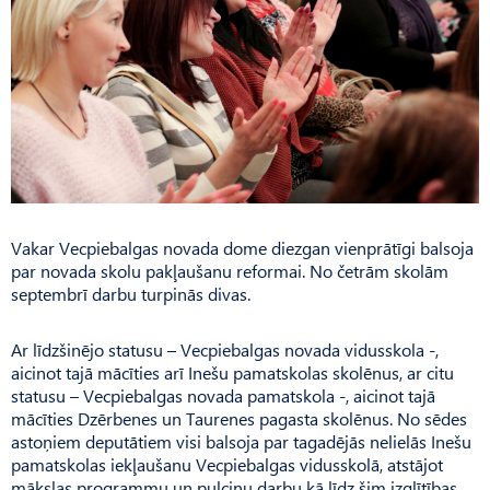
Vakar Vecpiebalgas novada dome diezgan vienprātīgi balsoja
par novada skolu pakļaušanu reformai. No četrām skolām
septembrī darbu turpinās divas.
Ar līdzšinējo statusu – Vec­piebalgas novada vidusskola -,
aicinot tajā mācīties arī Inešu pamatskolas skolēnus, ar citu
statusu – Vecpiebalgas novada pamatskola -, aicinot tajā
mācīties Dzērbenes un Taurenes pagasta skolēnus. No sēdes
astoņiem deputātiem visi balsoja par tagadējās nelielās Inešu
pamatskolas iekļaušanu Vecpiebalgas vidusskolā, atstājot
mākslas programmu un pulciņu darbu kā līdz šim izglītības