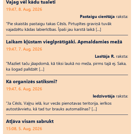
Vajag vēl kādu tualeti
19:47, 8. Aug, 2026
Pastaigu cienītāja
raksta:
“Pie skaistās pastaigu takas Cēsīs, Pirtupītes graviņā tuvāk
vajadzētu kādas labierīcības. Īpaši jau karstā laikā […]
Laikam kļūstam vieglprātīgāki. Apmaldamies mežā
19:47, 7. Aug, 2026
Lasītāja R.
raksta:
“Mazliet taču jāapdomā, kā tiksi laukā no meža, pirms tajā ej. Saka,
ka šogad palīdzēt […]
Kā organizēs satiksmi?
19:47, 6. Aug, 2026
Iedzīvotāja
raksta:
“Ja Cēsīs, Vaļņu ielā, kur vecās pienotavas teritorija, ierīkos
autostāvvietu, kā tad tur brauks automašīnas? […]
Atļāva visam sabrukt
15:08, 5. Aug, 2026