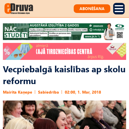
ABONĒŠANA
Vecpiebalgā kaislības ap skolu
reformu
Mairita Kaņepe
Sabiedrība
02:00, 1. Mar, 2018