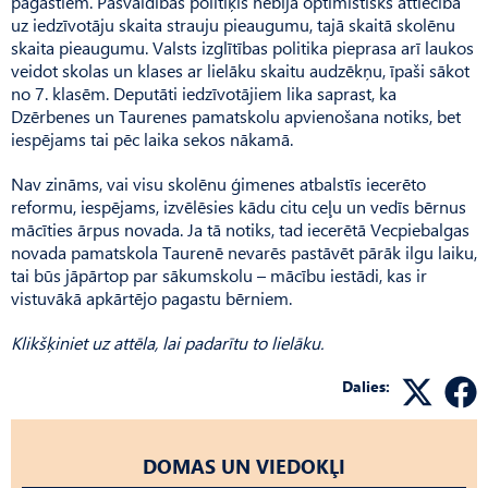
pagastiem. Pašvaldības politiķis nebija optimistisks attiecībā
uz iedzīvotāju skaita strauju pieaugumu, tajā skaitā skolēnu
skaita pieaugumu. Valsts izglītības politika pieprasa arī laukos
veidot skolas un klases ar lielāku skaitu audzēkņu, īpaši sākot
no 7. klasēm. Deputāti iedzīvotājiem lika saprast, ka
Dzērbenes un Tau­renes pamatskolu apvienošana notiks, bet
iespējams tai pēc laika sekos nākamā.
Nav zināms, vai visu skolēnu ģimenes atbalstīs iecerēto
reformu, iespējams, izvēlēsies kādu citu ceļu un vedīs bērnus
mācīties ārpus novada. Ja tā notiks, tad iecerētā Vecpiebalgas
novada pamatskola Taurenē nevarēs pastāvēt pārāk ilgu laiku,
tai būs jāpārtop par sākumskolu – mācību iestādi, kas ir
vistuvākā apkārtējo pagastu bērniem.
Klikšķiniet uz attēla, lai padarītu to lielāku.
Dalies:
DOMAS UN VIEDOKĻI