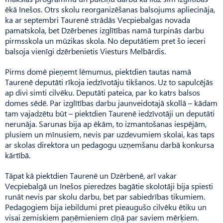
ēkā Inešos. Otrs skolu reorganizēšanas balsojums apliecināja,
ka ar septembri Taurenē strādās Vecpiebalgas novada
pamatskola, bet Dzērbenes izglītības namā turpinās darbu
pirms­skola un mūzikas skola. No deputātiem pret šo ieceri
balsoja vienīgi dzērbenietis Viesturs Melbār­dis.
Pirms domē pieņemt lēmumus, piektdien tautas namā
Taurenē deputāti rīkoja iedzīvotāju tikšanos. Uz to sapulcējās
ap divi simti cilvēku. Deputāti pateica, par ko katrs balsos
domes sēdē. Par izglītības darbu jaunveidotajā skollā – kādam
tam vajadzētu būt – piektdien Taurenē iedzīvotāji un deputāti
nerunāja. Sarunas bija ap ēkām, to izmantošanas iespējām,
plusiem un mīnusiem, nevis par uzdevumiem skolai, kas taps
ar skolas direktora un pedagogu uzņemšanu darbā konkursa
kārtībā.
Tāpat kā piektdien Taurenē un Dzērbenē, arī vakar
Vecpiebalgā un Inešos pieredzes bagātie skolotāji bija spiesti
runāt nevis par skolu darbu, bet par sabiedrības tikumiem.
Pedagogiem bija iebildumi pret pieaugušo cilvēku ētiku un
visai zemiskiem paņēmieniem cīņā par saviem mērķiem.