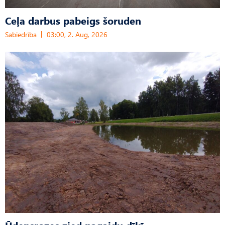
Ceļa darbus pabeigs šoruden
Sabiedrība
03:00, 2. Aug, 2026
Ūdensrozes zied pagaidu dīķī