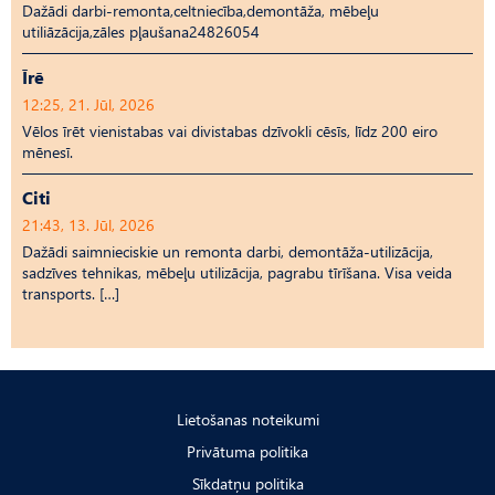
Dažādi darbi-remonta,celtniecība,demontāža, mēbeļu
utiliāzācija,zāles pļaušana24826054
Īrē
12:25, 21. Jūl, 2026
Vēlos īrēt vienistabas vai divistabas dzīvokli cēsīs, līdz 200 eiro
mēnesī.
Citi
21:43, 13. Jūl, 2026
Dažādi saimnieciskie un remonta darbi, demontāža-utilizācija,
sadzīves tehnikas, mēbeļu utilizācija, pagrabu tīrīšana. Visa veida
transports. […]
Lietošanas noteikumi
Privātuma politika
Sīkdatņu politika