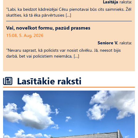
Lasītāja
raksta:
“Labi, ka beidzot kādreizējai Cēsu pienotavai būs cits saimnieks. Žēl
skatīties, kā tā ēka pārvērtusies […]
Vai, novelkot formu, pazūd prasmes
15:08, 5. Aug, 2026
Seniore V.
raksta:
“Nevaru saprast, kā policists var nosist cilvēku. Jā, neesot bijis
darbā, bet vai policistiem neiemāca, […]
Lasītākie raksti