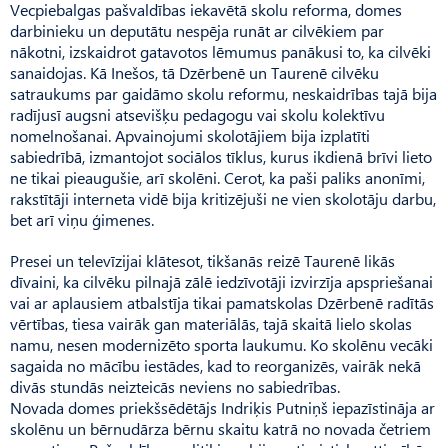
Vecpiebalgas pašvaldības iekavētā skolu reforma, domes
darbinieku un deputātu nespēja runāt ar cilvēkiem par
nākotni, izskaidrot gatavotos lēmumus panākusi to, ka cilvēki
sanaidojas. Kā Ine­šos, tā Dzērbenē un Tau­renē cilvēku
satraukums par gaidāmo skolu reformu, neskaidrības tajā bija
radījusī augsni atsevišķu pedagogu vai skolu kolektīvu
nomelnošanai. Apvaino­jumi skolotājiem bija izplatīti
sabiedrībā, izmantojot sociālos tīklus, kurus ikdienā brīvi lieto
ne tikai pieaugušie, arī skolēni. Cerot, ka paši paliks anonīmi,
rakstītāji interneta vidē bija kritizējuši ne vien skolotāju darbu,
bet arī viņu ģimenes.
Presei un televīzijai klātesot, tikšanās reizē Taurenē likās
dīvaini, ka cilvēku pilnajā zālē iedzīvotāji izvirzīja apspriešanai
vai ar aplausiem atbalstīja tikai pamatskolas Dzērbenē radītās
vērtības, tiesa vairāk gan materiālās, tajā skaitā lielo skolas
namu, nesen modernizēto sporta laukumu. Ko skolēnu vecāki
sagaida no mā­cību iestādes, kad to reorganizēs, vairāk nekā
divās stundās neizteicās neviens no sabiedrības.
Novada domes priekšsēdētājs Indriķis Putniņš iepazīstināja ar
skolēnu un bērnudārza bērnu skaitu katrā no novada četriem