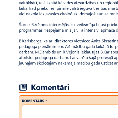
vairākkārt, tajā skaitā kā vides aizsardzības un reģionāl
laikā, kad priekulieši pirmie valstī ieguva tiesības mas
vidusskola iekļāvusies ekoloģiski domājošu un saimnie
Šoreiz R.Vējonis interesējās, cik veiksmīga bijusi pri
programmas “Iespējamā misija”. Tā intensīvi apmāca da
B.Karlsberga, kā arī direktores vietniece Anita Skrastiņ
pedagoga pienākumiem. Arī mācību gada laikā tā turpina
darbam. M.Dambītis un R.Vējonis ieklausījās B.Karlsber
atbilstot pedagoga darbam. Lai varētu šajā profesijā apl
jaunajam skolotājam nākamajā mācību gadā uzticēt arī
Komentāri
KOMENTĀRS *