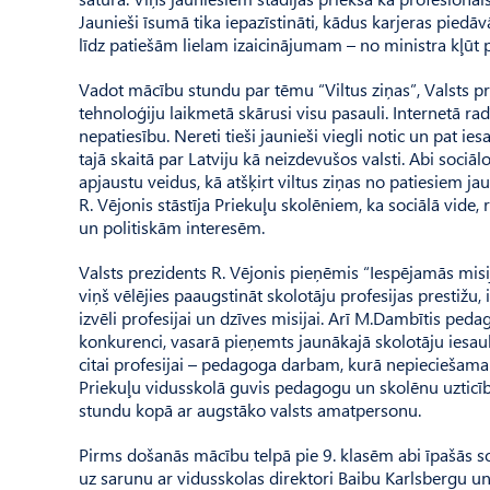
Jaunieši īsumā tika iepazīstināti, kādus karjeras piedāv
līdz patiešām lielam izaicinājumam – no ministra kļūt p
Vadot mācību stundu par tēmu “Viltus ziņas”, Valsts pr
tehnoloģiju laikmetā skārusi visu pasauli. Internetā radī
nepatiesību. Nereti tieši jaunieši viegli notic un pat ie
tajā skaitā par Latviju kā neizdevušos valsti. Abi sociālo
apjaustu veidus, kā atšķirt viltus ziņas no patiesiem
R. Vējonis stāstīja Priekuļu skolēniem, ka sociālā vide,
un politiskām interesēm.
Valsts prezidents R. Vējonis pieņēmis “Iespējamās misija
viņš vēlējies paaugstināt skolotāju profesijas prestižu,
izvēli profesijai un dzīves misijai. Arī M.Dambītis pedago
konkurenci, vasarā pieņemts jaunākajā skolotāju iesauk
citai profesijai – pedagoga darbam, kurā nepieciešam
Priekuļu vidusskolā guvis pedagogu un skolēnu uzticību
stundu kopā ar augstāko valsts amatpersonu.
Pirms došanās mācību telpā pie 9. klasēm abi īpašās soc
uz sarunu ar vidusskolas direktori Baibu Karlsbergu un 