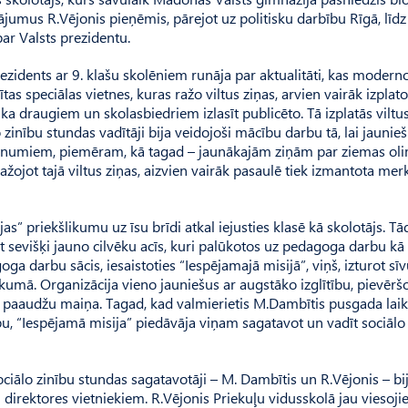
ājumus R.Vē­jonis pieņēmis, pārejot uz politisku darbību Rīgā, līd
ar Valsts prezidentu.
ezidents ar 9. klašu skolēniem runāja par aktualitāti, kas modern
tas speciālas vietnes, kuras ražo viltus ziņas, arvien vairāk izplato
saka draugiem un skolasbiedriem izlasīt publicēto. Tā izplatās viltus
 zinību stundas va­dītāji bija veidojoši mācību darbu tā, lai jaunieš
 jaunumiem, piemēram, kā tagad – jaunākajām ziņām par ziemas oli
 ražojot tajā viltus ziņas, aizvien vairāk pasaulē tiek izmantota me
s” priekšlikumu uz īsu brīdi atkal iejusties klasē kā skolotājs. Tā­
 it sevišķi jauno cilvēku acīs, kuri palūkotos uz pedagoga darbu kā
ga darbu sācis, iesaistoties “Ie­spē­jamajā misijā”, viņš, izturot sī
umā. Organizācija vieno jauniešus ar augstāko izglītību, pievērš
a paaudžu maiņa. Tagad, kad valmierietis M.Dambītis pusgada lai
, “Ie­spējamā misija” piedāvāja viņam sagatavot un vadīt sociālo
iālo zinību stundas sagatavotāji – M. Dambītis un R.Vējonis – bij
direktores vietniekiem. R.Vējonis Priekuļu vidusskolā jau viesoji