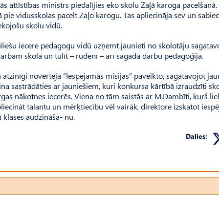
ās attīstības ministrs piedalījies eko skolu Zaļā karoga pacelšanā. 
tā pie vidusskolas pacelt Zaļo karogu. Tas apliecināja sev un sabied
kojošu skolu vidū.
ekuliešu iecere pedagogu vidū uzņemt jaunieti no skolotāju sagata
rbam skolā un tūlīt – rudenī – arī sagādā darbu pedagoģijā.
a atzinīgi novērtēja “Iespējamās misijas” paveikto, sagatavojot ja
 sastrādāties ar jauniešiem, kuri konkursa kārtībā izraudzīti sko
gas nākotnes iecerēs. Viena no tām saistās ar M.Dambīti, kurš liel
iecināt talantu un mērķtiecību vēl vairāk, direktore izskatot iespē
 klases audzināša- nu.
Dalies: