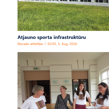
Atjauno sporta infrastruktūru
Novadu attīstībai
02:05, 5. Aug, 2026