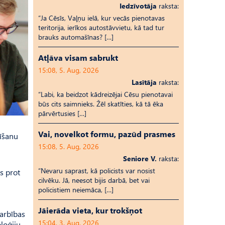
Iedzīvotāja
raksta:
“Ja Cēsīs, Vaļņu ielā, kur vecās pienotavas
teritorija, ierīkos autostāvvietu, kā tad tur
brauks automašīnas? […]
Atļāva visam sabrukt
15:08, 5. Aug, 2026
Lasītāja
raksta:
“Labi, ka beidzot kādreizējai Cēsu pienotavai
būs cits saimnieks. Žēl skatīties, kā tā ēka
pārvērtusies […]
Vai, novelkot formu, pazūd prasmes
zīšanu
15:08, 5. Aug, 2026
Seniore V.
raksta:
“Nevaru saprast, kā policists var nosist
rs prot
cilvēku. Jā, neesot bijis darbā, bet vai
policistiem neiemāca, […]
Jāierāda vieta, kur trokšņot
arbības
15:04, 3. Aug, 2026
loģiju.