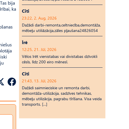
Tas bija
rībai, ka
Citi
23:22, 2. Aug, 2026
Dažādi darbi-remonta,celtniecība,demontāža,
vošanas
mēbeļu utiliāzācija,zāles pļaušana24826054
Īrē
uniešus
12:25, 21. Jūl, 2026
lotāja
Vēlos īrēt vienistabas vai divistabas dzīvokli
iski
cēsīs, līdz 200 eiro mēnesī.
ju
Citi
21:43, 13. Jūl, 2026
Dažādi saimnieciskie un remonta darbi,
demontāža-utilizācija, sadzīves tehnikas,
mēbeļu utilizācija, pagrabu tīrīšana. Visa veida
transports. […]