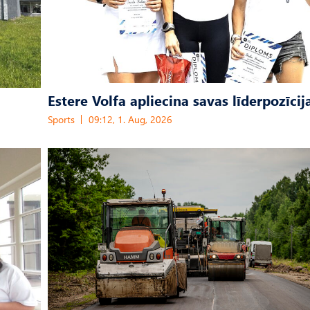
Estere Volfa apliecina savas līderpozīcij
Sports
09:12, 1. Aug, 2026