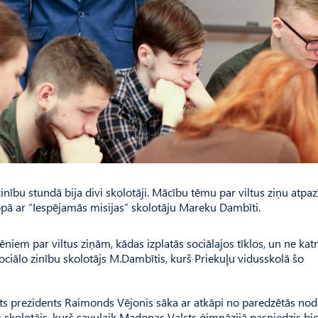
inību stundā bija divi skolotāji. Mācību tēmu par viltus ziņu atpa
opā ar “Iespējamās misijas” skolotāju Mareku Dambīti.
lēniem par viltus ziņām, kādas izplatās sociālajos tīklos, un ne kat
sociālo zinību skolotājs M.Dam­bītis, kurš Priekuļu vidusskolā šo
ts prezidents Raimonds Vējonis sāka ar atkāpi no paredzētās nod
s skolotājs, kurš savulaik Madonas Valsts ģimnāzijā pasniedzis bio