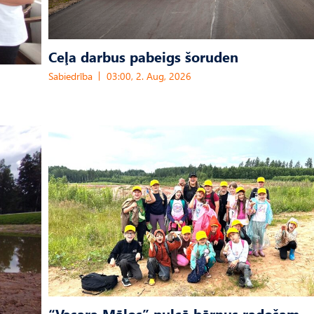
Ceļa darbus pabeigs šoruden
Sabiedrība
03:00, 2. Aug, 2026
“Vasara Mālos” pulcē bērnus radošam