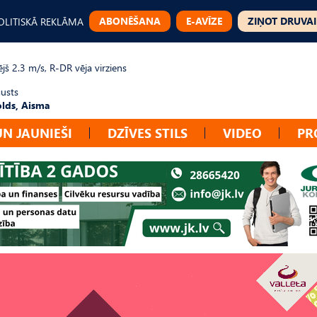
ABONĒŠANA
E-AVĪZE
ZIŅOT DRUVAI
OLITISKĀ REKLĀMA
jš 2.3 m/s, R-DR vēja virziens
gusts
lds, Aisma
UN JAUNIEŠI
DZĪVES STILS
VIDEO
PR