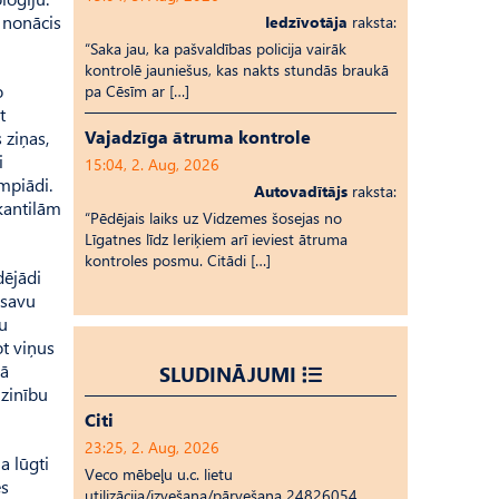
z nonācis
Iedzīvotāja
raksta:
“Saka jau, ka pašvaldības policija vairāk
kontrolē jauniešus, kas nakts stundās braukā
o
pa Cēsīm ar […]
t
Vajadzīga ātruma kontrole
 ziņas,
i
15:04, 2. Aug, 2026
mpiādi.
Autovadītājs
raksta:
rkantilām
“Pēdējais laiks uz Vid­ze­mes šosejas no
Līgatnes līdz Ieriķiem arī ieviest ātruma
kontroles posmu. Citādi […]
dējādi
 savu
vu
ot viņus
kā
SLUDINĀJUMI
 zinību
Citi
23:25, 2. Aug, 2026
a lūgti
Veco mēbeļu u.c. lietu
es
utilizācija/izvešana/pārvešana 24826054