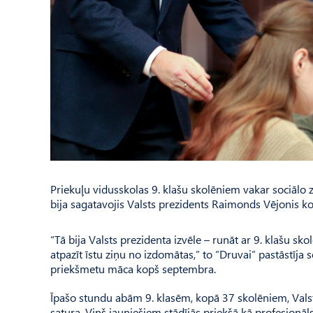
Priekuļu vidusskolas 9. klašu skolēniem vakar sociālo z
bija sagatavojis Valsts prezidents Raimonds Vējonis k
“Tā bija Valsts prezidenta izvēle – runāt ar 9. klašu sko
atpazīt īstu ziņu no izdomātas,” to “Druvai” pastāstīja 
priekšmetu māca kopš septembra.
Īpašo stundu abām 9. klasēm, kopā 37 skolēniem, Vals
satura. Viņš jauniešiem stādījās priekšā kā profesionāl