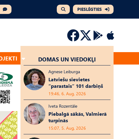
PIESLĒGTIES
OJEKTI
DOMAS UN VIEDOKĻI
Agnese Leiburga
Latviešu sievietes
“parastais” 101 darbiņš
19:46, 6. Aug, 2026
Iveta Rozentāle
Piebalgā sākās, Valmierā
turpinās
15:07, 5. Aug, 2026