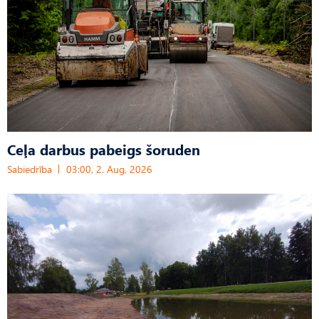
Ceļa darbus pabeigs šoruden
Sabiedrība
03:00, 2. Aug, 2026