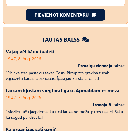
PIEVIENOT KOMENTĀRU
TAUTAS BALSS
Vajag vēl kādu tualeti
19:47, 8. Aug, 2026
Pastaigu cienītāja
raksta:
“Pie skaistās pastaigu takas Cēsīs, Pirtupītes graviņā tuvāk
vajadzētu kādas labierīcības. Īpaši jau karstā laikā […]
Laikam kļūstam vieglprātīgāki. Apmaldamies mežā
19:47, 7. Aug, 2026
Lasītāja R.
raksta:
“Mazliet taču jāapdomā, kā tiksi laukā no meža, pirms tajā ej. Saka,
ka šogad palīdzēt […]
Kā organizēs satiksmi?