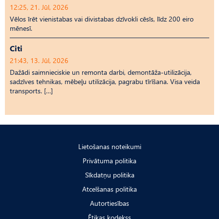
12:25, 21. Jūl, 2026
Vēlos īrēt vienistabas vai divistabas dzīvokli cēsīs, līdz 200 eiro
mēnesī.
Citi
21:43, 13. Jūl, 2026
Dažādi saimnieciskie un remonta darbi, demontāža-utilizācija,
sadzīves tehnikas, mēbeļu utilizācija, pagrabu tīrīšana. Visa veida
transports. […]
Lietošanas noteikumi
Privātuma politika
Sīkdatņu politika
Atcelšanas politika
Autortiesības
Ētikas kodekss