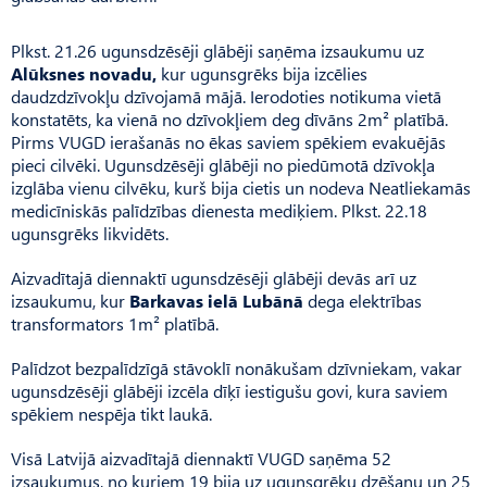
Plkst. 21.26 ugunsdzēsēji glābēji saņēma izsaukumu uz
Alūksnes novadu,
kur ugunsgrēks bija izcēlies
daudzdzīvokļu dzīvojamā mājā. Ierodoties notikuma vietā
konstatēts, ka vienā no dzīvokļiem deg dīvāns 2m² platībā.
Pirms VUGD ierašanās no ēkas saviem spēkiem evakuējās
pieci cilvēki. Ugunsdzēsēji glābēji no piedūmotā dzīvokļa
izglāba vienu cilvēku, kurš bija cietis un nodeva Neatliekamās
medicīniskās palīdzības dienesta mediķiem. Plkst. 22.18
ugunsgrēks likvidēts.
Aizvadītajā diennaktī ugunsdzēsēji glābēji devās arī uz
izsaukumu, kur
Barkavas ielā Lubānā
dega elektrības
transformators 1m² platībā.
Palīdzot bezpalīdzīgā stāvoklī nonākušam dzīvniekam, vakar
ugunsdzēsēji glābēji izcēla dīķī iestigušu govi, kura saviem
spēkiem nespēja tikt laukā.
Visā Latvijā aizvadītajā diennaktī VUGD saņēma 52
izsaukumus, no kuriem 19 bija uz ugunsgrēku dzēšanu un 25