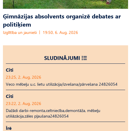
Ģimnāzijas absolvents organizē debates ar
politiķiem
Izglītība un jaunieši
19:50, 6. Aug, 2026
SLUDINĀJUMI
Citi
23:25, 2. Aug, 2026
Veco mēbeļu u.c. lietu utilizācija/izvešana/pārvešana 24826054
Citi
23:22, 2. Aug, 2026
Dažādi darbi-remonta,celtniecība,demontāža, mēbeļu
utiliāzācija,zāles pļaušana24826054
Īrē