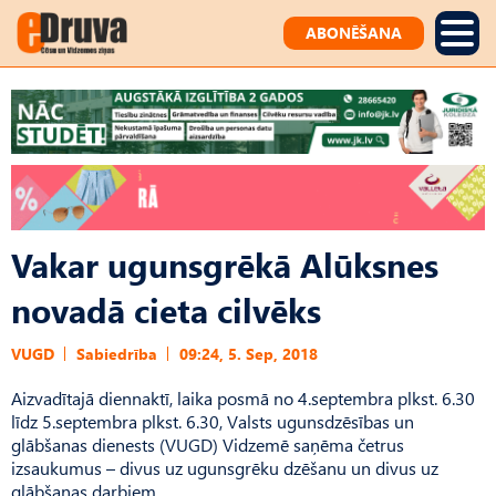
ABONĒŠANA
Vakar ugunsgrēkā Alūksnes
novadā cieta cilvēks
VUGD
Sabiedrība
09:24, 5. Sep, 2018
Aizvadītajā diennaktī, laika posmā no 4.septembra plkst. 6.30
līdz 5.septembra plkst. 6.30, Valsts ugunsdzēsības un
glābšanas dienests (VUGD) Vidzemē saņēma četrus
izsaukumus – divus uz ugunsgrēku dzēšanu un divus uz
glābšanas darbiem.