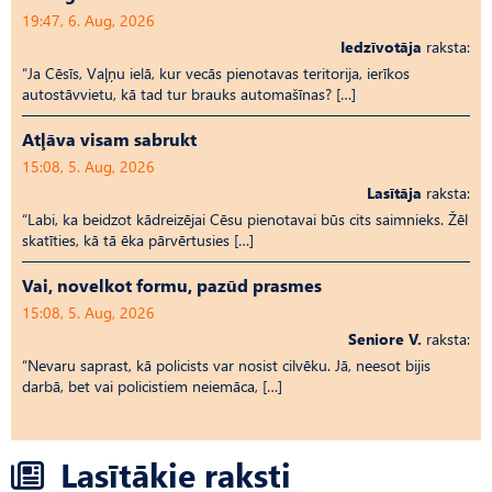
19:47, 6. Aug, 2026
Iedzīvotāja
raksta:
“Ja Cēsīs, Vaļņu ielā, kur vecās pienotavas teritorija, ierīkos
autostāvvietu, kā tad tur brauks automašīnas? […]
Atļāva visam sabrukt
15:08, 5. Aug, 2026
Lasītāja
raksta:
“Labi, ka beidzot kādreizējai Cēsu pienotavai būs cits saimnieks. Žēl
skatīties, kā tā ēka pārvērtusies […]
Vai, novelkot formu, pazūd prasmes
15:08, 5. Aug, 2026
Seniore V.
raksta:
“Nevaru saprast, kā policists var nosist cilvēku. Jā, neesot bijis
darbā, bet vai policistiem neiemāca, […]
Lasītākie raksti