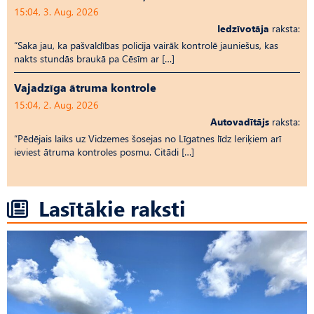
15:04, 3. Aug, 2026
Iedzīvotāja
raksta:
“Saka jau, ka pašvaldības policija vairāk kontrolē jauniešus, kas
nakts stundās braukā pa Cēsīm ar […]
Vajadzīga ātruma kontrole
15:04, 2. Aug, 2026
Autovadītājs
raksta:
“Pēdējais laiks uz Vid­ze­mes šosejas no Līgatnes līdz Ieriķiem arī
ieviest ātruma kontroles posmu. Citādi […]
Lasītākie raksti