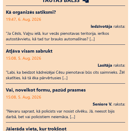
Kā organizēs satiksmi?
19:47, 6. Aug, 2026
Iedzīvotāja
raksta:
“Ja Cēsīs, Vaļņu ielā, kur vecās pienotavas teritorija, ierīkos
autostāvvietu, kā tad tur brauks automašīnas? […]
Atļāva visam sabrukt
15:08, 5. Aug, 2026
Lasītāja
raksta:
“Labi, ka beidzot kādreizējai Cēsu pienotavai būs cits saimnieks. Žēl
skatīties, kā tā ēka pārvērtusies […]
Vai, novelkot formu, pazūd prasmes
15:08, 5. Aug, 2026
Seniore V.
raksta:
“Nevaru saprast, kā policists var nosist cilvēku. Jā, neesot bijis
darbā, bet vai policistiem neiemāca, […]
Jāierāda vieta, kur trokšņot