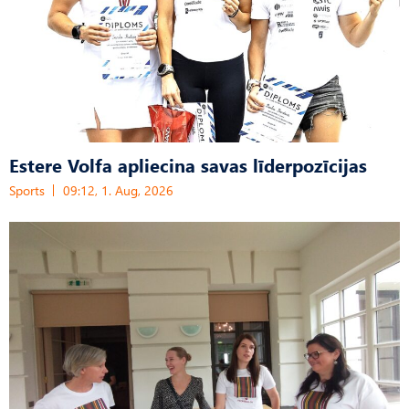
Estere Volfa apliecina savas līderpozīcijas
Sports
09:12, 1. Aug, 2026