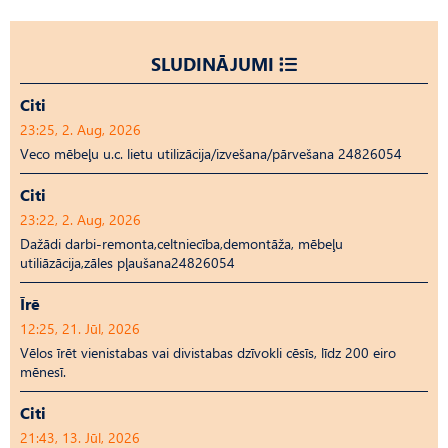
SLUDINĀJUMI
Citi
23:25, 2. Aug, 2026
Veco mēbeļu u.c. lietu utilizācija/izvešana/pārvešana 24826054
Citi
23:22, 2. Aug, 2026
Dažādi darbi-remonta,celtniecība,demontāža, mēbeļu
utiliāzācija,zāles pļaušana24826054
Īrē
12:25, 21. Jūl, 2026
Vēlos īrēt vienistabas vai divistabas dzīvokli cēsīs, līdz 200 eiro
mēnesī.
Citi
21:43, 13. Jūl, 2026