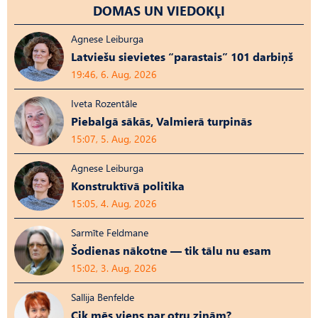
DOMAS UN VIEDOKĻI
Agnese Leiburga
Latviešu sievietes “parastais” 101 darbiņš
19:46, 6. Aug, 2026
Iveta Rozentāle
Piebalgā sākās, Valmierā turpinās
15:07, 5. Aug, 2026
Agnese Leiburga
Konstruktīvā politika
15:05, 4. Aug, 2026
Sarmīte Feldmane
Šodienas nākotne — tik tālu nu esam
15:02, 3. Aug, 2026
Sallija Benfelde
Cik mēs viens par otru zinām?