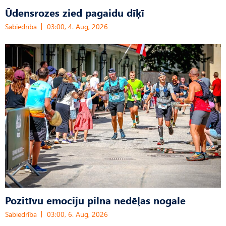
Ūdensrozes zied pagaidu dīķī
Sabiedrība
03:00, 4. Aug, 2026
Pozitīvu emociju pilna nedēļas nogale
Sabiedrība
03:00, 6. Aug, 2026