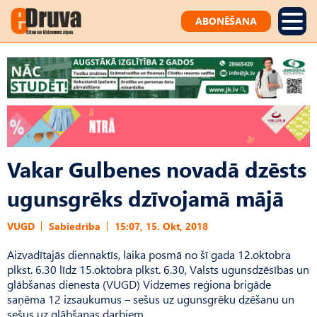
ABONĒŠANA
Vakar Gulbenes novadā dzēsts
ugunsgrēks dzīvojamā mājā
VUGD
Sabiedrība
15:07, 15. Okt, 2018
Aizvadītajās diennaktīs, laika posmā no šī gada 12.oktobra
plkst. 6.30 līdz 15.oktobra plkst. 6.30, Valsts ugunsdzēsības un
glābšanas dienesta (VUGD) Vidzemes reģiona brigāde
saņēma 12 izsaukumus – sešus uz ugunsgrēku dzēšanu un
sešus uz glābšanas darbiem.