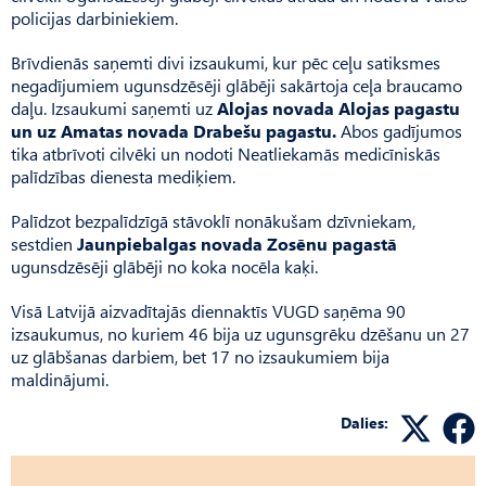
policijas darbiniekiem.
Brīvdienās saņemti divi izsaukumi, kur pēc ceļu satiksmes
negadījumiem ugunsdzēsēji glābēji sakārtoja ceļa braucamo
daļu. Izsaukumi saņemti uz
Alojas novada Alojas pagastu
un uz Amatas novada Drabešu pagastu.
Abos gadījumos
tika atbrīvoti cilvēki un nodoti Neatliekamās medicīniskās
palīdzības dienesta mediķiem.
Palīdzot bezpalīdzīgā stāvoklī nonākušam dzīvniekam,
sestdien
Jaunpiebalgas novada Zosēnu pagastā
ugunsdzēsēji glābēji no koka nocēla kaķi.
Visā Latvijā aizvadītajās diennaktīs VUGD saņēma 90
izsaukumus, no kuriem 46 bija uz ugunsgrēku dzēšanu un 27
uz glābšanas darbiem, bet 17 no izsaukumiem bija
maldinājumi.
Dalies: