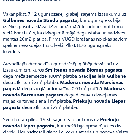
Vakar plkst. 7.12 ugunsdzēsēji glābēji saņēma izsaukumu uz
Gulbenes novada Stradu pagastu,
kur ugunsgrēks bija
izcēlies pusotra stāva dzīvojamā mājā. Ierodoties notikuma
vietā konstatēts, ka dzīvojamā mājā dega istaba un sadzīves
mantas 20m2 platībā. Pirms VUGD ierašanās no ēkas saviem
spēkiem evakuējās trīs cilvēki. Plkst. 8.26 ugunsgrēks
likvidēts.
Aizvadītajās diennaktīs ugunsdzēsēji glābēji devās arī uz
izsaukumiem, kuros
Smiltenes novada Blomes pagastā
dega meža zemsedze 100m² platībā,
Stacijas ielā Gulbenē
dega atkritumi 3m² platībā,
Madonas novada Mārcienas
pagastā
dega vieglā automašīna 0,01m² platībā,
Madonas
novada Bērzaunes pagastā
dega divstāvu dzīvojamās
mājas kurtuves siena 1m² platībā,
Priekuļu novada Liepas
pagastā
dega atkritumi 2m² platībā.
Svētdien ap plkst. 19.30 saņemts izsaukums uz
Priekuļu
novada Liepas pagastu,
kur mežā bija apmaldījušies divi
cilvēki. Ugunsdzēsēji glābēji cilvēkus atrada un nodeva Valsts