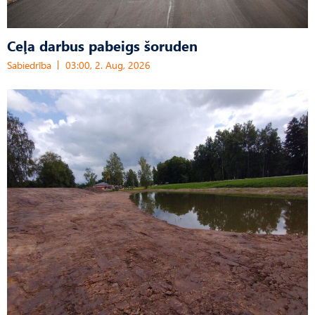
Ceļa darbus pabeigs šoruden
Sabiedrība
03:00, 2. Aug, 2026