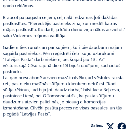
gaida reklāmas.
Braucot pa pagasta ceļiem, ceļmalā redzamas ļoti dažādas
past­kastītes. “Pieredzējis pastnieks zina, kur meklēt katras
mājas past­kastīti. Ko darīt, ja kādu dienu viņu nākas aizvietot,”
saka Vidzemes reģiona vadītāja.
Gadiem tiek runāts arī par suņiem, kuri pie daudzām mājām
sagaida pastniekus. Pērn reģistrēti četri suņu uzbrukumi
“Latvijas Pasta” darbiniekiem, bet šogad jau 13. Arī
vēsturiskajā Cēsu rajonā diemžēl bijuši gadījumi, kad cietuši
pastnieki.
Lai gan presi abonē aizvien mazāk cilvēku, arī vēstules raksta
reti, pastnieku mašīnās sūtījumu klientiem netrūkst. “Kad
sūtīja rēķinus, tad bija ļoti daudz darba,” bilst Iveta Beļkova,
pastniece Liepā, bet G.Tomsone atzīst, ka pasta sūtījumu
daudzums aizvien palielinās, jo pieaug e-komercijas
izmantošana. Cilvēki pasūta preces no visas pasaules, un tās
piegādā “Latvijas Pasts”.
Dalies: