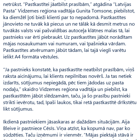
netrūkst. “Pastkastītei jāatbilst prasībām,” atgādina “Latvijas
Pasta” Vidzemes reģiona vadītāja Gunita Tomsone, piebilstot,
ka diemžēl ļoti bieži klienti par to nepadomā. Pastkastītes
jānovieto ne tuvāk kā piecus un ne tālāk kā desmit metrus no
tuvākās valsts vai pašvaldības autoceļa klātnes malas tā, lai
pastnieks var ērti piebraukt. Uz pastkastītes jābūt norādītam
mājas nosaukumam vai numuram, vai īpašnieka vārdam.
Pastkastītes atvērumam jābūt tādam, lai tajā viegli varētu
ielikt A4 formāta vēstules.
“Ja pastnieks konstatē, ka past­kastīte neatbilst prasībām, viņš
raksta aicinājumu, lai klients nepilnības novērš. Ja tas netiek
izdarīts, sūtījumus nepiegādā, pēc tiem jādodas uz pasta
nodaļu,” skaidro Vidzemes reģiona vadītāja un piebilst, ka
pastkastītēm jābūt slēdzamām, taču, ja šo prasību pastnieki
strikti ievērotu, tad, īpaši laukos, tikai retā pastkastītē drīkstētu
likt sūtījumus.
Ikdienā pastniekiem jāsaskaras ar dažādām situācijām. Aija
Bleive ir pastniece Cēsīs. Viņa atzīst, ka kopumā nav, par ko
sūdzēties. Taču izņēmumi ir vienmēr. “Mājas piektajā stāvā ir