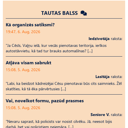
TAUTAS BALSS
Kā organizēs satiksmi?
19:47, 6. Aug, 2026
Iedzīvotāja
raksta:
“Ja Cēsīs, Vaļņu ielā, kur vecās pienotavas teritorija, ierīkos
autostāvvietu, kā tad tur brauks automašīnas? […]
Atļāva visam sabrukt
15:08, 5. Aug, 2026
Lasītāja
raksta:
“Labi, ka beidzot kādreizējai Cēsu pienotavai būs cits saimnieks. Žēl
skatīties, kā tā ēka pārvērtusies […]
Vai, novelkot formu, pazūd prasmes
15:08, 5. Aug, 2026
Seniore V.
raksta:
“Nevaru saprast, kā policists var nosist cilvēku. Jā, neesot bijis
darbā, bet vai policistiem neiemāca, […]