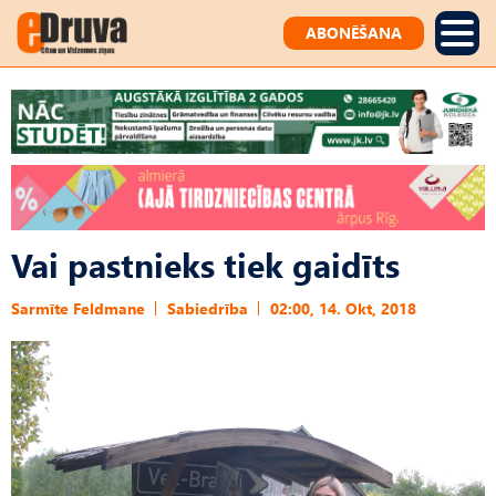
ABONĒŠANA
Vai pastnieks tiek gaidīts
Sarmīte Feldmane
Sabiedrība
02:00, 14. Okt, 2018