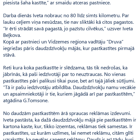
piesista šaha kastīte,” ar smaidu atceras pastniece.
Darba dienās Iveta nobrauc no 80 līdz simts kilometru. Par
lauku ceļiem viņa nesūdzas, tie nav sliktāki kā citos pagastos.
“Ir ērti strādāt savā pagastā, jo pazīstu cilvēkus,” uzsver Iveta
Beļkova.
Kopā ar pastnieci un Vidzemes reģiona vadītāju “Druva”
iegriežas pāris daudzdzīvokļu mājās, kur pastkastītes pirmajā
stāvā.
Reti kura koka pastkastīte ir slēdzama, tās tik nedrošas, ka
jābrīnās, kā paši iedzīvotāji par to neuztraucas. No vienas
pastkastītes pāri palikusi tikai puse, bet arī tajā jāliek sūtījumi.
“Tā ir pašu iedzīvotāju atbildība. Daudzdzī­vokļu namu vecākie
un apsaimniekotāji ir tie, kuriem jāgādā arī par pastkastītēm,”
atgādina G.Tomsone.
No daudzām pastkastītēm ārā spraucas reklāmas izdevumi.
Ive­ta pastāsta, ka dažā daudzdzīvokļu mājā pie pastkastītēm ir
kartona kaste, kur, tikko izņemtas, reklāmas tiek samestas. Ir
pastkastītes, uz kurām uzlīmes, lai nemet reklāmu, citām glīti
uzrakstīts, ka nevēlas saņemt reklāmu. Daudz ir arī tādu, kuri