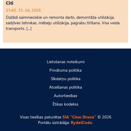
Citi
21:43, 13. Jūl, 2026
Dažādi saimnieciskie un remonta darbi, demontāža-utilizācija,
sadzīves tehnikas, mēbeļu utilizācija, pagrabu tīrīšana. Visa veida
transports. […]
Lietošanas noteikumi
Privātuma politika
Sīkdatņu politika
Atcelšanas politika
Autortiesības
Ētikas kodekss
Visas tiesības paturētas
SIA "Cēsu Druva"
© 2026
Portālu izstrādāja:
RydelCode.