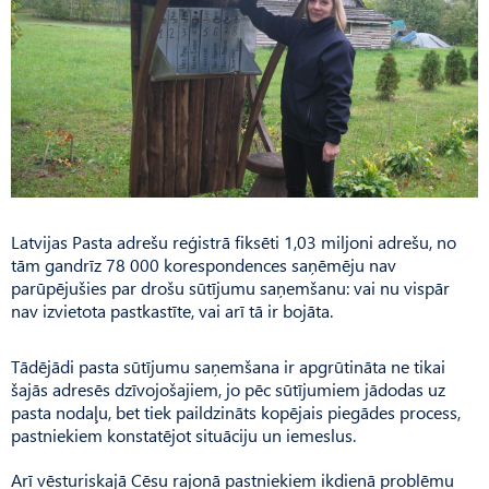
Latvijas Pasta adrešu reģistrā fiksēti 1,03 miljoni adrešu, no
tām gandrīz 78 000 korespondences saņēmēju nav
parūpējušies par drošu sūtījumu saņemšanu: vai nu vispār
nav izvietota pastkastīte, vai arī tā ir bojāta.
Tādējādi pasta sūtījumu saņemšana ir apgrūtināta ne tikai
šajās adresēs dzīvojošajiem, jo pēc sūtījumiem jādodas uz
pasta nodaļu, bet tiek paildzināts kopējais piegādes process,
pastniekiem konstatējot situāciju un iemeslus.
Arī vēsturiskajā Cēsu rajonā pastniekiem ikdienā problēmu