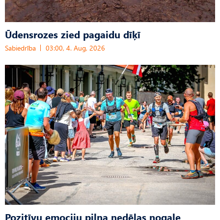
Ūdensrozes zied pagaidu dīķī
Sabiedrība
03:00, 4. Aug, 2026
Pozitīvu emociju pilna nedēļas nogale