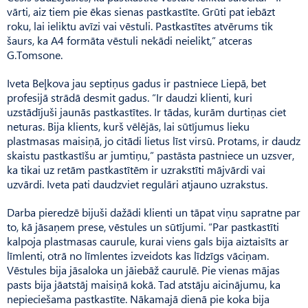
vārti, aiz tiem pie ēkas sienas pastkastīte. Grūti pat iebāzt
roku, lai ieliktu avīzi vai vēstuli. Pastkastītes atvērums tik
šaurs, ka A4 formāta vēstuli nekādi neielikt,” atceras
G.Tomsone.
Iveta Beļkova jau septiņus gadus ir pastniece Liepā, bet
profesijā strādā desmit gadus. “Ir daudzi klienti, kuri
uzstādījuši jaunās pastkastītes. Ir tādas, kurām durtiņas ciet
neturas. Bija klients, kurš vēlējās, lai sūtījumus lieku
plastmasas maisiņā, jo citādi lietus līst virsū. Protams, ir daudz
skaistu pastkastīšu ar jumtiņu,” pastāsta pastniece un uzsver,
ka tikai uz retām pastkastītēm ir uzrakstīti mājvārdi vai
uzvārdi. Iveta pati daudzviet regulāri atjauno uzrakstus.
Darba pieredzē bijuši dažādi klienti un tāpat viņu sapratne par
to, kā jāsaņem prese, vēstules un sūtījumi. “Par pastkastīti
kalpoja plastmasas caurule, kurai viens gals bija aiztaisīts ar
līmlenti, otrā no līmlentes izveidots kas līdzīgs vāciņam.
Vēstules bija jāsaloka un jāiebāž caurulē. Pie vienas mājas
pasts bija jāatstāj maisiņā kokā. Tad atstāju aicinājumu, ka
nepieciešama pastkastīte. Nāka­majā dienā pie koka bija