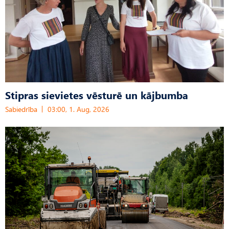
Stipras sievietes vēsturē un kājbumba
Sabiedrība
03:00, 1. Aug, 2026