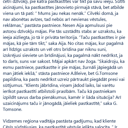
četri dzīvokļi, pie katra pastkastītes var tikt pa savu ieeju. Sūtīti
aicinājumi, ka pastkastītes jānovieto pirmajā stāvā, bet atbilde
viena un tā pati: “ Mums jau nekas nenāk.” Cilvēki domā, ja
nav abonētas avīzes, tad nebūs arī nevienas vēstules,
reklāmas,” pastāsta pastniece. Nesen Aija apmulsusi pie
astoņu dzīvokļu mājas. Pie tās uzstādīts stabs ar uzrakstu, ka
ieeja aizliegta, jo tā ir privāta teritorija. “Taču pastkastītes ir pie
mājas, kā pie tām tikt,” saka Aija. No citas mājas, kur pagalmā
arī līdzīgs uzraksts un vēl otrs brīdina par niknu suni,
izskrējusi sieviete un brīdinājusi, ka pagalmā nākt nedrīkst, ja
to darīs, suns var sakost. Mājai apkārt nav žoga. “Skaidroju, ka
esmu pastniece, pastkastīte ir pie mājas, žurnāli jāpiegādā un
man jātiek iekšā,” stāsta pastniece A.Bleive, bet G.Tomsone
papildina, ka pasts nedrīkst uzreiz pārtraukt piegādāt presi vai
sūtījumus. “Klients jā­brīdina, viņam jādod laiks, lai varētu
ierīkot pastkastīti atbilstoši prasībām. Taču kā pastniekam
izpildīt savus darba pienākumus, kamēr ir šāda situācija? Arī
uzaicinājums taču ir jānogādā, jāieliek pastkastītē,” saka G.
Tomsone.
Vidzemes reģiona vadītāja pastāsta gadījumu, kad kliente
Cēsīs sūdzējusies, ka pastkastītē vēstule ielikta salocīta. “ Ir