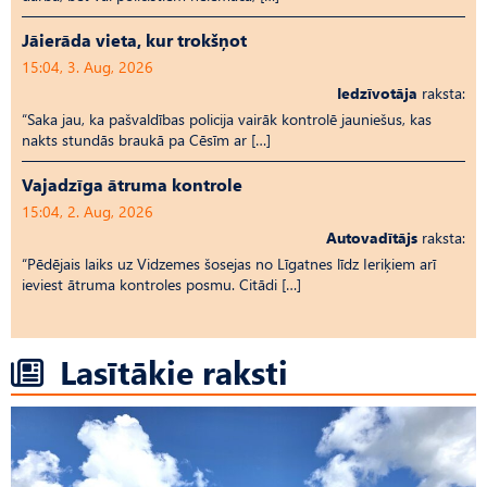
Jāierāda vieta, kur trokšņot
15:04, 3. Aug, 2026
Iedzīvotāja
raksta:
“Saka jau, ka pašvaldības policija vairāk kontrolē jauniešus, kas
nakts stundās braukā pa Cēsīm ar […]
Vajadzīga ātruma kontrole
15:04, 2. Aug, 2026
Autovadītājs
raksta:
“Pēdējais laiks uz Vid­ze­mes šosejas no Līgatnes līdz Ieriķiem arī
ieviest ātruma kontroles posmu. Citādi […]
Lasītākie raksti