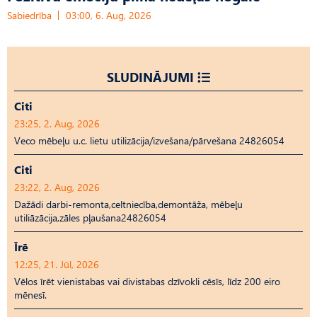
Sabiedrība
03:00, 6. Aug, 2026
SLUDINĀJUMI
Citi
23:25, 2. Aug, 2026
Veco mēbeļu u.c. lietu utilizācija/izvešana/pārvešana 24826054
Citi
23:22, 2. Aug, 2026
Dažādi darbi-remonta,celtniecība,demontāža, mēbeļu
utiliāzācija,zāles pļaušana24826054
Īrē
12:25, 21. Jūl, 2026
Vēlos īrēt vienistabas vai divistabas dzīvokli cēsīs, līdz 200 eiro
mēnesī.