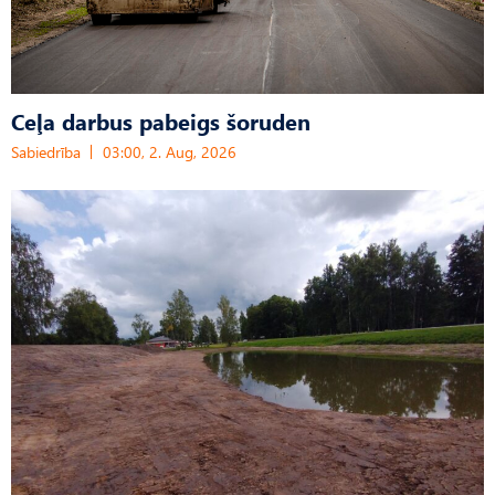
Ceļa darbus pabeigs šoruden
Sabiedrība
03:00, 2. Aug, 2026