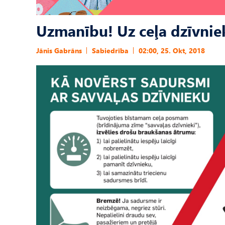
Uzmanību! Uz ceļa dzīvnie
Jānis Gabrāns
Sabiedrība
02:00, 25. Okt, 2018