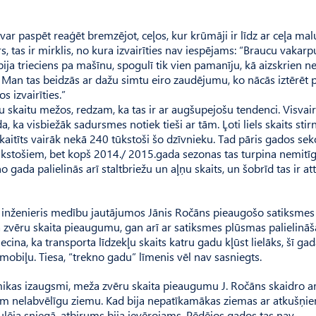
var paspēt reaģēt bremzējot, ceļos, kur krūmāji ir līdz ar ceļa mal
s, tas ir mirklis, no kura izvairīties nav iespējams: “Braucu vakarp
ija trieciens pa mašīnu, spogulī tik vien pamanīju, kā aizskrien 
. Man tas beidzās ar dažu simtu eiro zaudējumu, ko nācās iztērēt 
 izvairīties.”
 skaitu mežos, redzam, ka tas ir ar augšup­ejošu tendenci. Visvai
, ka visbiežāk sadursmes notiek tieši ar tām. Ļoti liels skaits stir
kaitīts vairāk nekā 240 tūkstoši šo dzīvnieku. Tad pāris gados sek
tūkstošiem, bet kopš 2014./ 2015.gada sezonas tas turpina nemitīg
 gada palielinās arī staltbriežu un aļņu skaits, un šobrīd tas ir att
 inženieris medību jautājumos Jānis Ročāns pieaugošo satiksmes
zvēru skaita pieaugumu, gan arī ar satiksmes plūsmas palielināš
ina, ka transporta līdzekļu skaits katru gadu kļūst lielāks, šī ga
mobiļu. Tiesa, “trekno gadu” līmenis vēl nav sasniegts.
mikas izaugsmi, meža zvēru skaita pieaugumu J. Ročāns skaidro a
nām nelabvēlīgu ziemu. Kad bija nepatīkamākas ziemas ar atkušņie
gulēja sniegā, atbirums bija ievērojams. Pēdējos gados tas nav