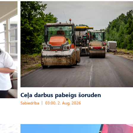
Ceļa darbus pabeigs šoruden
Sabiedrība
03:00, 2. Aug, 2026