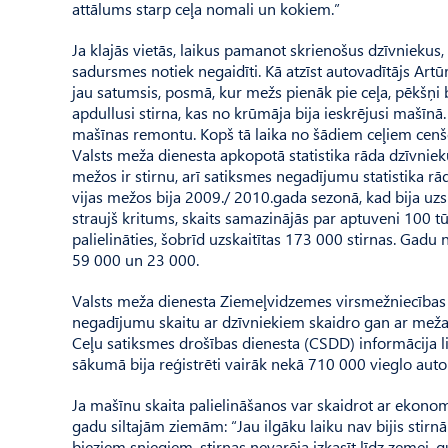
attālums starp ceļa nomali un kokiem.”
Ja klajās vietās, laikus pamanot skrienošus dzīvniekus, 
sadursmes notiek negaidīti. Kā atzīst autovadītājs Artūr
jau satumsis, posmā, kur mežs pienāk pie ceļa, pēkšņi b
apdullusi stirna, kas no krūmāja bija ieskrējusi mašīnā
mašīnas remontu. Kopš tā laika no šādiem ceļiem cenšos
Valsts meža dienesta apkopotā statistika rāda dzīvnieku
mežos ir stirnu, arī satiksmes negadījumu statistika rāda
vijas mežos bija 2009./ 2010.gada sezonā, kad bija uzs
straujš kritums, skaits samazinājās par aptuveni 100 
palielināties, šobrīd uzskaitītas 173 000 stirnas. Gadu no
59 000 un 23 000.
Valsts meža dienesta Ziemeļ­vidzemes virsmežniecības
negadījumu skaitu ar dzīvniekiem skaidro gan ar meža 
Ceļu satiksmes drošības dienesta (CSDD) informācija liec
sākumā bija reģistrēti vairāk nekā 710 000 vieglo auto
Ja mašīnu skaita palielināšanos var skaidrot ar ekono
gadu siltajām ziemām: “Jau ilgāku laiku nav bijis stir
bieziem sniegiem, stirnas nevarēja izkasīt līdz zemei, 