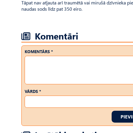
Tāpat nav atļauta arī traumētā vai mirušā dzīvnieka pi
naudas sods līdz pat 350 eiro.
Komentāri
KOMENTĀRS *
VĀRDS *
PIEV