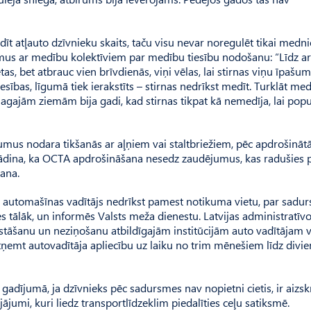
t atļauto dzīvnieku skaits, taču visu nevar noregulēt tikai medni
umus ar medību kolektīviem par medību tiesību nodošanu: “Līdz ar
s, bet atbrauc vien brīvdienās, viņi vēlas, lai stirnas viņu īpašumo
sības, līgumā tiek ierakstīts – stirnas nedrīkst medīt. Turklāt me
gajām ziemām bija gadi, kad stirnas tikpat kā nemedīja, lai popu
umus nodara tikšanās ar aļņiem vai staltbriežiem, pēc apdrošināt
atgādina, ka OCTA apdrošināšana nesedz zaudējumus, kas radušies 
ana.
ku automašīnas vadītājs nedrīkst pamest notikuma vietu, par sadu
ties tālāk, un informēs Valsts meža dienestu. Latvijas administratīv
tāšanu un neziņošanu atbildīgajām institūcijām auto vadītājam 
tņemt autovadītāja apliecību uz laiku no trim mēnešiem līdz divi
gadījumā, ja dzīvnieks pēc sadursmes nav nopietni cietis, ir aizsk
ājumi, kuri liedz transportlīdzeklim piedalīties ceļu satiksmē.