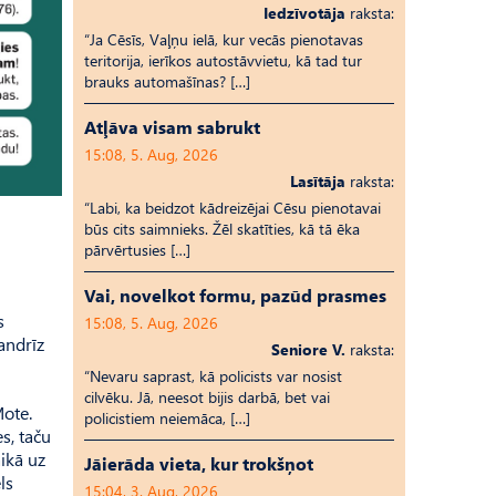
Iedzīvotāja
raksta:
“Ja Cēsīs, Vaļņu ielā, kur vecās pienotavas
teritorija, ierīkos autostāvvietu, kā tad tur
brauks automašīnas? […]
Atļāva visam sabrukt
15:08, 5. Aug, 2026
Lasītāja
raksta:
“Labi, ka beidzot kādreizējai Cēsu pienotavai
būs cits saimnieks. Žēl skatīties, kā tā ēka
pārvērtusies […]
Vai, novelkot formu, pazūd prasmes
s
15:08, 5. Aug, 2026
andrīz
Seniore V.
raksta:
“Nevaru saprast, kā policists var nosist
cilvēku. Jā, neesot bijis darbā, bet vai
Mote.
policistiem neiemāca, […]
s, taču
ikā uz
Jāierāda vieta, kur trokšņot
ls
15:04, 3. Aug, 2026