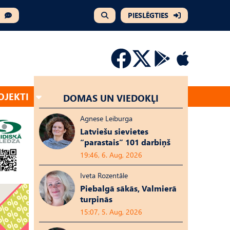
PIESLĒGTIES
OJEKTI
DOMAS UN VIEDOKĻI
Agnese Leiburga
Latviešu sievietes
“parastais” 101 darbiņš
19:46, 6. Aug, 2026
Iveta Rozentāle
Piebalgā sākās, Valmierā
turpinās
15:07, 5. Aug, 2026