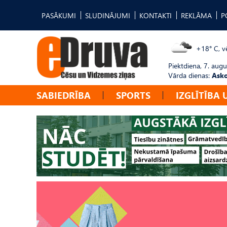
PASĀKUMI
SLUDINĀJUMI
KONTAKTI
REKLĀMA
P
+18° C, vē
Piektdiena, 7. augu
Vārda dienas:
Asko
SABIEDRĪBA
SPORTS
IZGLĪTĪBA 