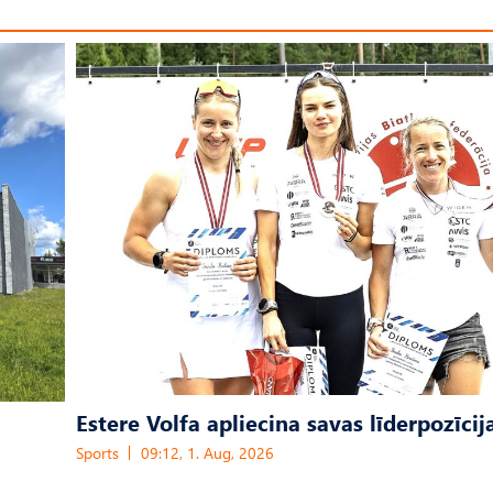
Estere Volfa apliecina savas līderpozīcij
Sports
09:12, 1. Aug, 2026