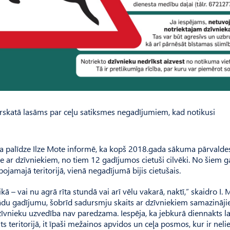
pārskatā lasāms par ceļu satiksmes negadījumiem, kad notikusi
ka palīdze Ilze Mote informē, ka kopš 2018.gada sākuma pārvalde
me ar dzīvniekiem, no tiem 12 gadījumos cietuši cilvēki. No šiem g
jamajā teritorijā, vienā negadījumā bijis cietušais.
ā – vai nu agrā rīta stundā vai arī vēlu vakarā, naktī,” skaidro I. 
 šādu gadījumu, šobrīd sadursmju skaits ar dzīvniekiem samazinājie
zīvnieku uzvedība nav paredzama. Iespēja, ka jebkurā diennakts la
s teritorijā, it īpaši mežainos apvidos un ceļa posmos, kur ir nelie