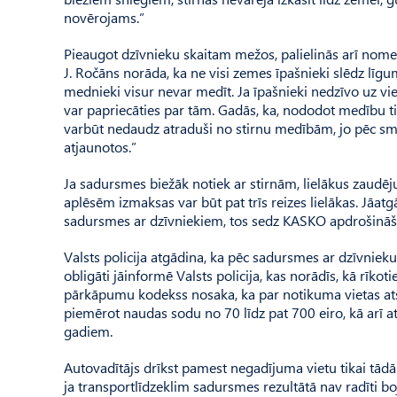
novērojams.”
Pieaugot dzīvnieku skaitam mežos, palielinās arī nomedī
J. Ročāns norāda, ka ne visi zemes īpašnieki slēdz līg
mednieki visur nevar medīt. Ja īpašnieki nedzīvo uz vieta
var papriecāties par tām. Gadās, ka, nododot medību tie
varbūt nedaudz atraduši no stirnu medībām, jo pēc sma
atjaunotos.”
Ja sadursmes biežāk notiek ar stirnām, lielākus zaudēj
aplēsēm izmaksas var būt pat trīs reizes lielākas. Jā
sadursmes ar dzīvniekiem, tos sedz KASKO apdrošināš
Valsts policija atgādina, ka pēc sadursmes ar dzīvnie
obligāti jāinformē Valsts policija, kas norādīs, kā rīko
pārkāpumu kodekss nosaka, ka par notikuma vietas ats
piemērot naudas sodu no 70 līdz pat 700 eiro, kā arī a
gadiem.
Autovadītājs drīkst pamest negadījuma vietu tikai tādā 
ja transportlīdzeklim sadursmes rezultātā nav radīti boj