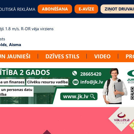
ABONĒŠANA
E-AVĪZE
ZIŅOT DRUVAI
OLITISKĀ REKLĀMA
jš 1.8 m/s, R-DR vēja virziens
sts
lds, Aisma
UN JAUNIEŠI
DZĪVES STILS
VIDEO
PR