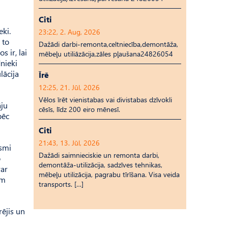
Citi
eki.
23:22, 2. Aug, 2026
 to
Dažādi darbi-remonta,celtniecība,demontāža,
s ir, lai
mēbeļu utiliāzācija,zāles pļaušana24826054
dnieki
lācija
Īrē
12:25, 21. Jūl, 2026
Vēlos īrēt vienistabas vai divistabas dzīvokli
āju
cēsīs, līdz 200 eiro mēnesī.
pēc
Citi
21:43, 13. Jūl, 2026
rsmi
Dažādi saimnieciskie un remonta darbi,
o
demontāža-utilizācija, sadzīves tehnikas,
var
mēbeļu utilizācija, pagrabu tīrīšana. Visa veida
em
transports. […]
rējis un