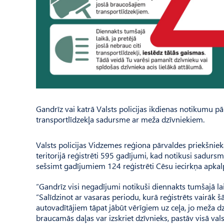
Gandrīz vai katrā Valsts policijas ikdienas notikumu 
transportlīdzekļa sadursme ar meža dzīvniekiem.
Valsts policijas Vidzemes reģiona pārvaldes priekšnie
teritorijā reģistrēti 595 gadījumi, kad notikusi sadurs
sešsimt gadījumiem 124 reģistrēti Cēsu iecirkņa apkalpo
“Gandrīz visi negadījumi notikuši diennakts tumšajā laik
“Salīdzinot ar vasaras periodu, kurā reģistrēts vairāk
autovadītājiem tāpat jābūt vērīgiem uz ceļa, jo meža d
braucamās daļas var izskriet dzīvnieks, pastāv visā valst