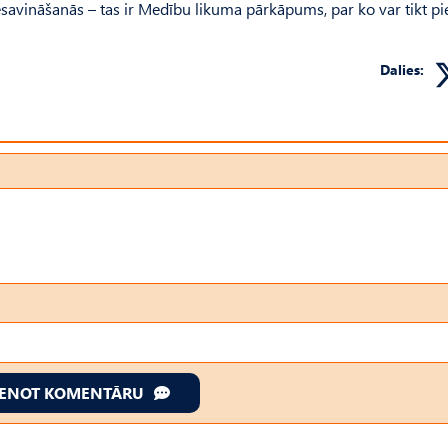
esavināšanās – tas ir Medību likuma pārkāpums, par ko var tikt p
Dalies:
IENOT KOMENTĀRU