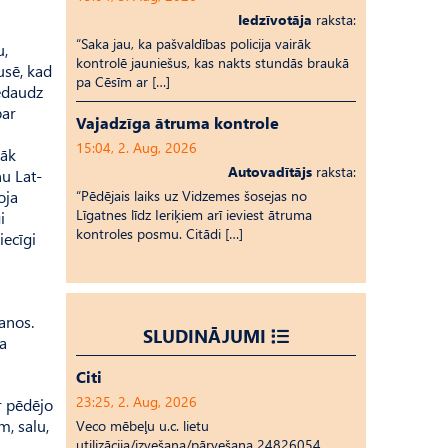
Iedzīvotāja
raksta:
“Saka jau, ka pašvaldības policija vairāk
u,
kontrolē jauniešus, kas nakts stundās braukā
usē, kad
pa Cēsīm ar […]
nedaudz
par
Vajadzīga ātruma kontrole
15:04, 2. Aug, 2026
rāk
Autovadītājs
raksta:
nu Lat­
oja
“Pēdējais laiks uz Vid­ze­mes šosejas no
Līgatnes līdz Ieriķiem arī ieviest ātruma
i
kontroles posmu. Citādi […]
iecīgi
anos.
SLUDINĀJUMI
da
Citi
23:25, 2. Aug, 2026
r pēdējo
m, salu,
Veco mēbeļu u.c. lietu
utilizācija/izvešana/pārvešana 24826054