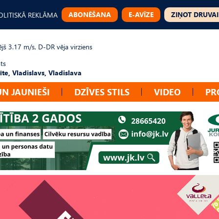
ABONĒŠANA
E-AVĪZE
ZIŅOT DRUVAI
OLITISKĀ REKLĀMA
jš 3.17 m/s, D-DR vēja virziens
ts
te, Vladislavs, Vladislava
UN JAUNIEŠI
DZĪVES STILS
VIDEO
PR