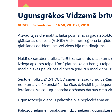
Ugunsgrēkos Vidzemē brīvdi
VUGD
Sabiedrība
16:50, 29. Okt, 2018
Aizvadītajās diennaktīs, laika posmā no šī gada 26.okto
glābšanas dienesta (VUGD) Vidzemes reģiona brigāde
glābšanas darbiem, bet vēl viens bija maldinājums.
Naktī uz sestdienu plkst. 2.59 tika saņemts izsaukums
izdega apkures telpa 10m² platībā, kā arī bēniņu telpa
medicīniskās palīdzības dienesta (NMPD) mediķiem . Plk
Sestdien plkst. 21.51 VUGD saņēma izsaukumu uz
Cēs
notikuma vietā konstatēts, ka ēkas dzīvoklī bija degu
ierašanās. Veicot ugunsgrēka dzēšanas darbus cieta v
Ugunsdzēsēju glābēju palīdzība bija nepieciešama arī S
Palīdzot nelaimē nonākušiem dzīvniekiem, ugunsdzēsēj