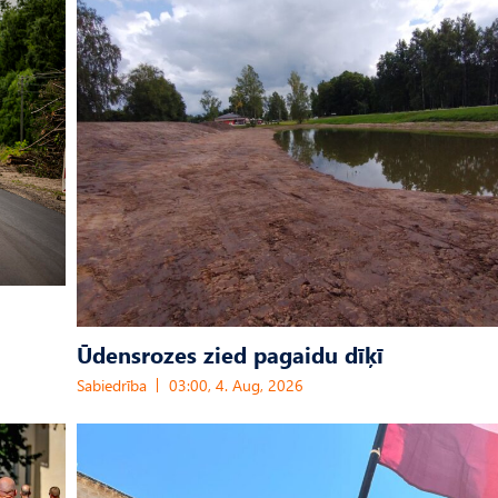
Ūdensrozes zied pagaidu dīķī
Sabiedrība
03:00, 4. Aug, 2026