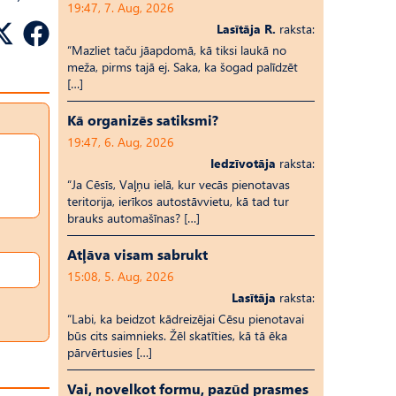
19:47, 7. Aug, 2026
Lasītāja R.
raksta:
“Mazliet taču jāapdomā, kā tiksi laukā no
meža, pirms tajā ej. Saka, ka šogad palīdzēt
[…]
Kā organizēs satiksmi?
19:47, 6. Aug, 2026
Iedzīvotāja
raksta:
“Ja Cēsīs, Vaļņu ielā, kur vecās pienotavas
teritorija, ierīkos autostāvvietu, kā tad tur
brauks automašīnas? […]
Atļāva visam sabrukt
15:08, 5. Aug, 2026
Lasītāja
raksta:
“Labi, ka beidzot kādreizējai Cēsu pienotavai
būs cits saimnieks. Žēl skatīties, kā tā ēka
pārvērtusies […]
Vai, novelkot formu, pazūd prasmes