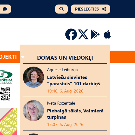
PIESLĒGTIES
OJEKTI
DOMAS UN VIEDOKĻI
Agnese Leiburga
Latviešu sievietes
“parastais” 101 darbiņš
19:46, 6. Aug, 2026
Iveta Rozentāle
Piebalgā sākās, Valmierā
turpinās
15:07, 5. Aug, 2026