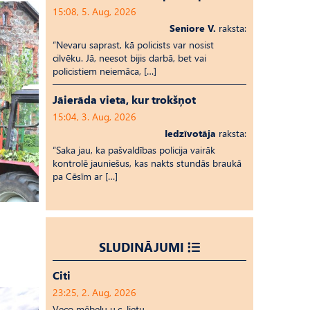
15:08, 5. Aug, 2026
Seniore V.
raksta:
“Nevaru saprast, kā policists var nosist
cilvēku. Jā, neesot bijis darbā, bet vai
policistiem neiemāca, […]
Jāierāda vieta, kur trokšņot
15:04, 3. Aug, 2026
Iedzīvotāja
raksta:
“Saka jau, ka pašvaldības policija vairāk
kontrolē jauniešus, kas nakts stundās braukā
pa Cēsīm ar […]
SLUDINĀJUMI
Citi
23:25, 2. Aug, 2026
Veco mēbeļu u.c. lietu