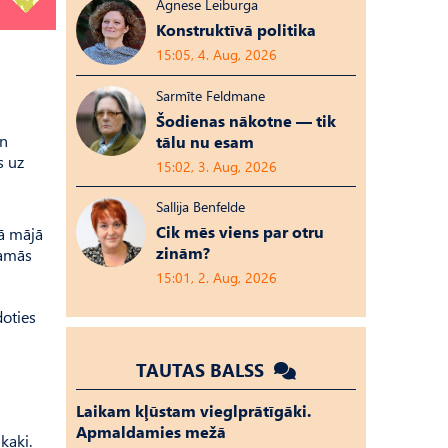
Agnese Leiburga
Konstruktīvā politika
15:05, 4. Aug, 2026
Sarmīte Feldmane
Šodienas nākotne — tik
un
tālu nu esam
s uz
15:02, 3. Aug, 2026
Sallija Benfelde
Cik mēs viens par otru
ā mājā
zinām?
kamās
15:01, 2. Aug, 2026
doties
TAUTAS BALSS
Laikam kļūstam vieglprātīgāki.
Apmaldamies mežā
kaķi.