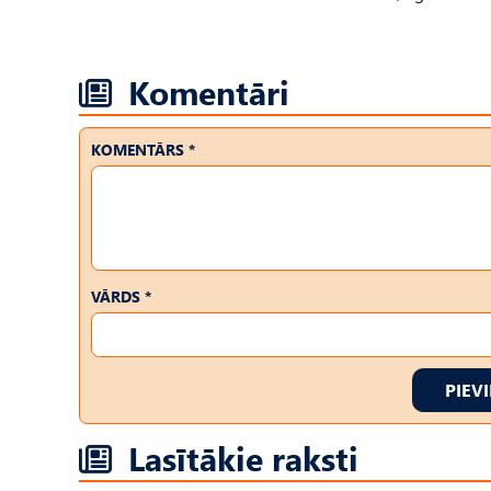
Komentāri
KOMENTĀRS *
VĀRDS *
PIEV
Lasītākie raksti