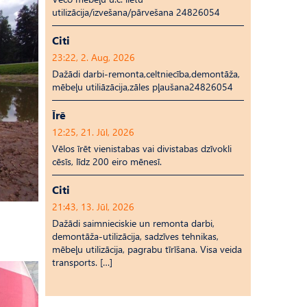
utilizācija/izvešana/pārvešana 24826054
Citi
23:22, 2. Aug, 2026
Dažādi darbi-remonta,celtniecība,demontāža,
mēbeļu utiliāzācija,zāles pļaušana24826054
Īrē
12:25, 21. Jūl, 2026
Vēlos īrēt vienistabas vai divistabas dzīvokli
cēsīs, līdz 200 eiro mēnesī.
Citi
21:43, 13. Jūl, 2026
Dažādi saimnieciskie un remonta darbi,
demontāža-utilizācija, sadzīves tehnikas,
mēbeļu utilizācija, pagrabu tīrīšana. Visa veida
transports. […]