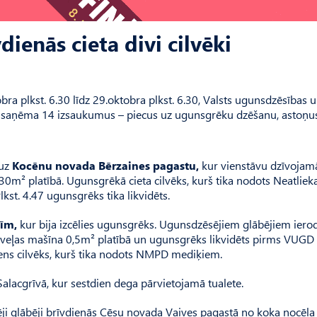
enās cieta divi cilvēki
bra plkst. 6.30 līdz 29.oktobra plkst. 6.30, Valsts ugunsdzēsības 
 saņēma 14 izsaukumus – piecus uz ugunsgrēku dzēšanu, astoņu
 uz
Kocēnu novada Bērzaines pagastu,
kur vienstāvu dzīvojam
 30m² platībā. Ugunsgrēkā cieta cilvēks, kurš tika nodots Neatlie
st. 4.47 ugunsgrēks tika likvidēts.
īm,
kur bija izcēlies ugunsgrēks. Ugunsdzēsējiem glābējiem iero
si veļas mašīna 0,5m² platībā un ugunsgrēks likvidēts pirms VUGD
iens cilvēks, kurš tika nodots NMPD mediķiem.
alacgrīvā, kur sestdien dega pārvietojamā tualete.
i glābēji brīvdienās Cēsu novada Vaives pagastā no koka nocēla 