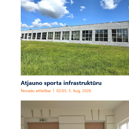
Atjauno sporta infrastruktūru
Novadu attīstībai
02:05, 5. Aug, 2026