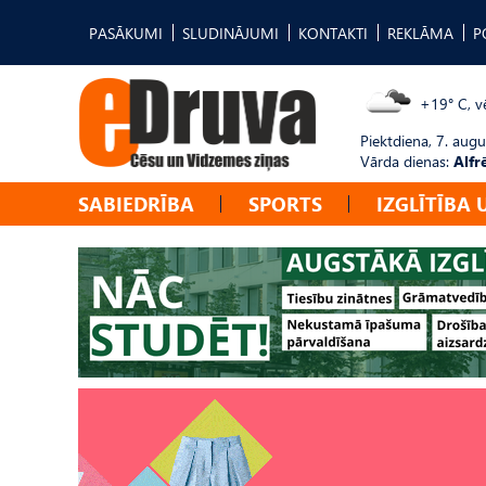
PASĀKUMI
SLUDINĀJUMI
KONTAKTI
REKLĀMA
P
+19° C, vē
Piektdiena, 7. augu
Vārda dienas:
Alfr
SABIEDRĪBA
SPORTS
IZGLĪTĪBA 