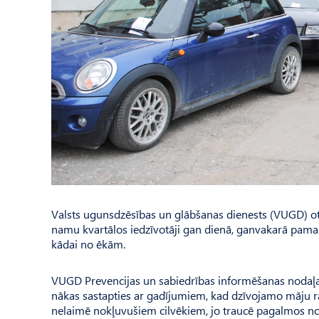
Valsts ugunsdzēsības un glābšanas dienests (VUGD) otr
namu kvartālos iedzīvotāji gan dienā, ganvakarā paman
kādai no ēkām.
VUGD Prevencijas un sabiedrības informēšanas nodaļas
nākas sastapties ar gadījumiem, kad dzīvojamo māju ra
nelaimē nokļuvušiem cilvēkiem, jo traucē pagalmos no