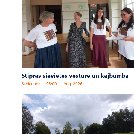
Stipras sievietes vēsturē un kājbumba
Sabiedrība
03:00, 1. Aug, 2026