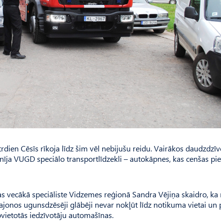
dien Cēsīs rīkoja līdz šim vēl nebijušu reidu. Vairākos daudzdzī
īja VUGD speciālo transportlīdzekli – autokāpnes, kas cenšas pie
 vecākā speciāliste Vidzemes reģionā Sandra Vējiņa skaidro, ka 
jonos ugunsdzēsēji glābēji nevar nokļūt līdz notikuma vietai un 
vietotās iedzīvotāju automašīnas.