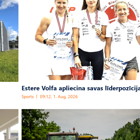
Estere Volfa apliecina savas līderpozīcij
Sports
09:12, 1. Aug, 2026