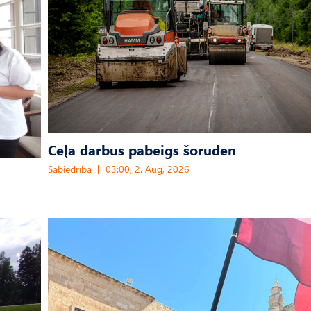
Ceļa darbus pabeigs šoruden
Sabiedrība
03:00, 2. Aug, 2026