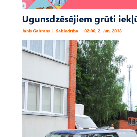
Ugunsdzēsējiem grūti iekļ
Jānis Gabrāns
Sabiedrība
02:00, 2. Jūn, 2018