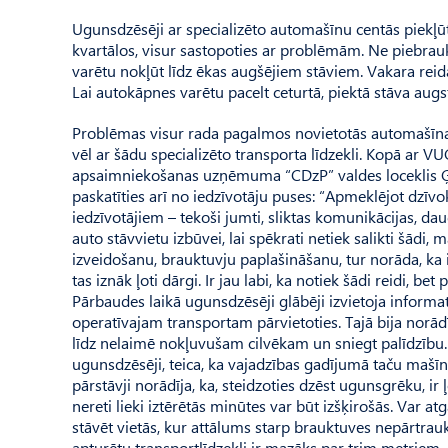
Ugunsdzēsēji ar specializēto automašīnu centās piekļūt
kvartālos, visur sastopoties ar problēmām. Ne piebraukt,
varētu nokļūt līdz ēkas augšējiem stāviem. Vakara reidā, 
Lai autokāpnes varētu pacelt ceturtā, piektā stāva aug
Problēmas visur rada pagalmos novietotās automašīnas, 
vēl ar šādu specializēto transporta līdzekli. Kopā ar V
apsaimniekošanas uzņēmuma “CDzP” valdes loceklis Ģirt
paskatīties arī no iedzīvotāju puses: “Apmek­lējot dzī
iedzīvotājiem – tekoši jumti, sliktas komunikācijas, dau
auto stāvvietu izbūvei, lai spēkrati netiek salikti šādi
izveidošanu, brauktuvju paplašināšanu, tur norāda, ka ir
tas iznāk ļoti dārgi. Ir jau labi, ka notiek šādi reidi, 
Pārbaudes laikā ugunsdzēsēji glābēji izvietoja informatī
operatīvajam transportam pārvietoties. Tajā bija norād
līdz nelaimē nokļuvušam cilvēkam un sniegt palīdzību. D
ugunsdzēsēji, teica, ka vajadzības gadījumā taču maš
pārstāvji norādīja, ka, steidzoties dzēst ugunsgrēku, ir 
nereti lieki iztērētās minūtes var būt izšķirošās. Var a
stāvēt vietās, kur attālums starp brauktuves nepārtrau
apturētu transportlīdzekli ir mazāks par trim metriem.