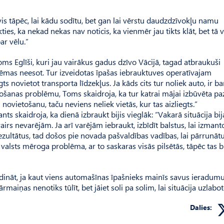
vis tāpēc, lai kādu sodītu, bet gan lai vērstu daudzdzīvokļu namu
es, ka nekad nekas nav noticis, ka vienmēr jau tikts klāt, bet tā 
ar vēlu.”
oms Eglīši, kuri jau vairākus gadus dzīvo Vācijā, tagad atbraukuši
blēmas neesot. Tur izveidotas īpašas iebrauktuves operatīvajam
ts novietot transporta līdzekļus. Ja kāds cits tur noliek auto, ir b
tošanas problēmu, Toms skaidroja, ka tur katrai mājai izbūvēta p
novietošanu, taču neviens neliek vietās, kur tas aizliegts.”
 skaidroja, ka dienā izbraukt bijis vieglāk: “Vakarā situācija bij
irs nevarējām. Ja arī varējām iebraukt, izbīdīt balstus, lai izmant
zultātus, tad došos pie novada pašvaldības vadības, lai pārrunāt
et valsts mēroga problēma, ar to saskaras visās pilsētās, tāpēc tas 
dināt, ja kaut viens automašīnas īpašnieks mainīs savus ieradumu
rmaiņas nenotiks tūlīt, bet jāiet soli pa solim, lai situācija uzlabot
Dalies: