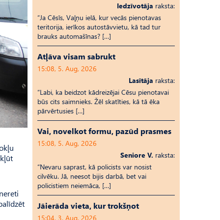
Iedzīvotāja
raksta:
“Ja Cēsīs, Vaļņu ielā, kur vecās pienotavas
teritorija, ierīkos autostāvvietu, kā tad tur
brauks automašīnas? […]
Atļāva visam sabrukt
15:08, 5. Aug, 2026
Lasītāja
raksta:
“Labi, ka beidzot kādreizējai Cēsu pienotavai
būs cits saimnieks. Žēl skatīties, kā tā ēka
pārvērtusies […]
Vai, novelkot formu, pazūd prasmes
15:08, 5. Aug, 2026
vokļu
Seniore V.
raksta:
kļūt
“Nevaru saprast, kā policists var nosist
cilvēku. Jā, neesot bijis darbā, bet vai
policistiem neiemāca, […]
nereti
palīdzēt
Jāierāda vieta, kur trokšņot
15:04, 3. Aug, 2026