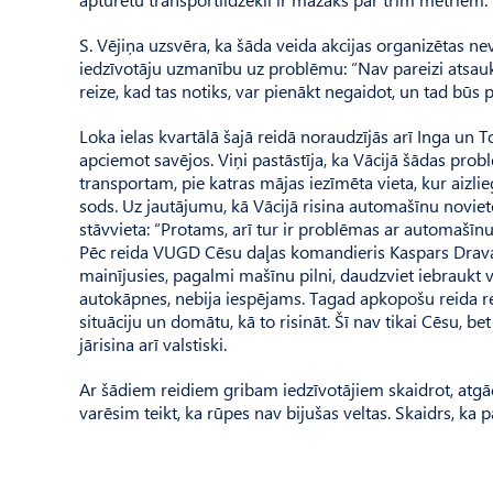
S. Vējiņa uzsvēra, ka šāda veida akcijas organizētas ne
iedzīvotāju uzmanību uz problēmu: “Nav pareizi atsaukti
reize, kad tas notiks, var pienākt negaidot, un tad būs p
Loka ielas kvartālā šajā reidā noraudzījās arī Inga un T
apciemot savējos. Viņi pastāstīja, ka Vācijā šādas pro
transportam, pie katras mājas iezīmēta vieta, kur aizlieg
sods. Uz jautājumu, kā Vācijā risina automašīnu novie
stāvvieta: “Protams, arī tur ir problēmas ar automašīnu 
Pēc reida VUGD Cēsu daļas komandieris Kaspars Dravants
mainījusies, pagalmi mašīnu pilni, daudzviet iebraukt va
autokāpnes, nebija iespējams. Tagad apkopošu reida re
situāciju un domātu, kā to risināt. Šī nav tikai Cēsu, b
jārisina arī valstiski.
Ar šādiem reidiem gribam iedzīvotājiem skaidrot, atgā
varēsim teikt, ka rūpes nav bijušas veltas. Skaidrs, ka pā