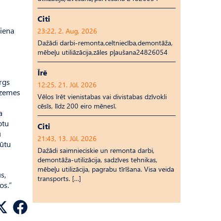
Citi
viena
23:22, 2. Aug, 2026
Dažādi darbi-remonta,celtniecība,demontāža,
mēbeļu utiliāzācija,zāles pļaušana24826054
Īrē
args
12:25, 21. Jūl, 2026
azemes
Vēlos īrēt vienistabas vai divistabas dzīvokli
cēsīs, līdz 200 eiro mēnesī.
a
otu
Citi
u
21:43, 13. Jūl, 2026
būtu
Dažādi saimnieciskie un remonta darbi,
demontāža-utilizācija, sadzīves tehnikas,
mēbeļu utilizācija, pagrabu tīrīšana. Visa veida
s,
transports. […]
os.”