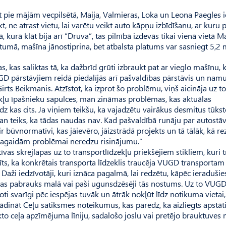
 pie mājām vecpilsētā, Maija, Val­mieras, Loka un Leona Paegles i
 ne atrast vietu, lai varētu veikt auto kāpņu izbīdīšanu, ar kuru 
kurā klāt bija arī “Druva”, tas pilnībā izdevās tikai vienā vietā Mai
stumā, mašīna jānostiprina, bet atbalsta platums var sasniegt 5,2 
kas saliktas tā, ka dažbrīd grūti izbraukt pat ar vieglo mašīnu, 
UGD pārstāvjiem reidā piedalījās arī pašvaldības pārstāvis un nam
s Beikmanis. Atzīstot, ka izprot šo problēmu, viņš aicināja uz to
vokļu īpašnieku sapulces, man zināmas problēmas, kas aktuālas
dz kas cits. Ja viņiem teikšu, ka vajadzētu vairākus desmitus tūks
, man teiks, ka tādas naudas nav. Kad pašvaldībā runāju par autostā
 būvnormatīvi, kas jāievēro, jāizstrādā projekts un tā tālāk, kā re
bet pagaidām problēmai neredzu risinājumu.”
vas skrejlapas uz to transportlīdzekļu priekšējiem stikliem, kuri 
īts, ka konkrētais transporta līdzeklis traucēja VUGD transportam
aži iedzīvotāji, kuri iznāca pagalmā, lai redzētu, kāpēc ieradušie
īnas pabrauks malā vai paši ugunsdzēsēji tās nostums. Uz to VUG
ļoti svarīgi pēc iespējas tuvāk un ātrāk nokļūt līdz notikuma vietai,
tgādināt Ceļu satiksmes noteikumus, kas paredz, ka aizliegts apstāt
kto ceļa apzīmējuma līniju, sadalošo joslu vai pretējo brauktuves