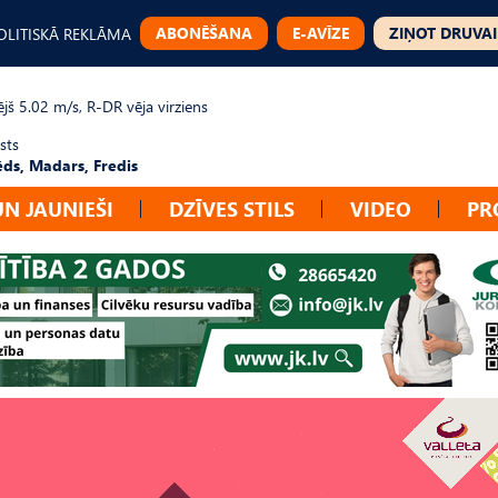
ABONĒŠANA
E-AVĪZE
ZIŅOT DRUVAI
OLITISKĀ REKLĀMA
jš 5.02 m/s, R-DR vēja virziens
sts
ēds, Madars, Fredis
UN JAUNIEŠI
DZĪVES STILS
VIDEO
PR