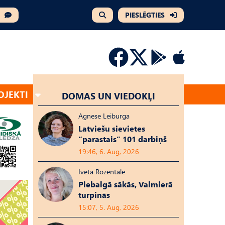
PIESLĒGTIES
OJEKTI
DOMAS UN VIEDOKĻI
Agnese Leiburga
Latviešu sievietes
“parastais” 101 darbiņš
19:46, 6. Aug, 2026
Iveta Rozentāle
Piebalgā sākās, Valmierā
turpinās
15:07, 5. Aug, 2026