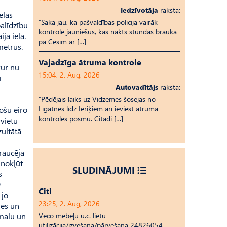
Iedzīvotāja
raksta:
elas
“Saka jau, ka pašvaldības policija vairāk
palīdzību
kontrolē jauniešus, kas nakts stundās braukā
ja ielā.
pa Cēsīm ar […]
metrus.
Vajadzīga ātruma kontrole
kur nu
15:04, 2. Aug, 2026
u
Autovadītājs
raksta:
“Pēdējais laiks uz Vid­ze­mes šosejas no
Līgatnes līdz Ieriķiem arī ieviest ātruma
tošu eiro
kontroles posmu. Citādi […]
vvietu
zultātā
traucēja
 nokļūt
SLUDINĀJUMI
s
D
Citi
 jo
23:25, 2. Aug, 2026
ies un
 malu un
Veco mēbeļu u.c. lietu
utilizācija/izvešana/pārvešana 24826054