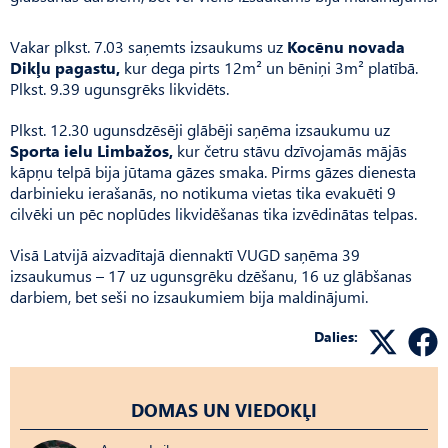
Vakar plkst. 7.03 saņemts izsaukums uz
Kocēnu novada
Dikļu pagastu,
kur dega pirts 12m² un bēniņi 3m² platībā.
Plkst. 9.39 ugunsgrēks likvidēts.
Plkst. 12.30 ugunsdzēsēji glābēji saņēma izsaukumu uz
Sporta ielu Limbažos,
kur četru stāvu dzīvojamās mājās
kāpņu telpā bija jūtama gāzes smaka. Pirms gāzes dienesta
darbinieku ierašanās, no notikuma vietas tika evakuēti 9
cilvēki un pēc noplūdes likvidēšanas tika izvēdinātas telpas.
Visā Latvijā aizvadītajā diennaktī VUGD saņēma 39
izsaukumus – 17 uz ugunsgrēku dzēšanu, 16 uz glābšanas
darbiem, bet seši no izsaukumiem bija maldinājumi.
Dalies:
DOMAS UN VIEDOKĻI