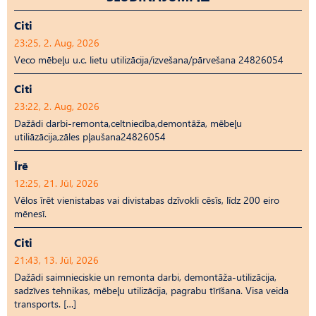
Citi
23:25, 2. Aug, 2026
Veco mēbeļu u.c. lietu utilizācija/izvešana/pārvešana 24826054
Citi
23:22, 2. Aug, 2026
Dažādi darbi-remonta,celtniecība,demontāža, mēbeļu
utiliāzācija,zāles pļaušana24826054
Īrē
12:25, 21. Jūl, 2026
Vēlos īrēt vienistabas vai divistabas dzīvokli cēsīs, līdz 200 eiro
mēnesī.
Citi
21:43, 13. Jūl, 2026
Dažādi saimnieciskie un remonta darbi, demontāža-utilizācija,
sadzīves tehnikas, mēbeļu utilizācija, pagrabu tīrīšana. Visa veida
transports. […]