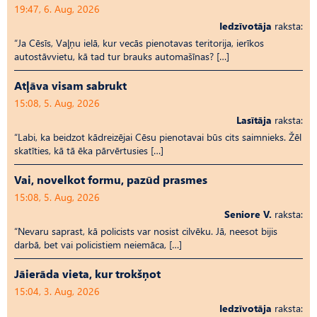
19:47, 6. Aug, 2026
Iedzīvotāja
raksta:
“Ja Cēsīs, Vaļņu ielā, kur vecās pienotavas teritorija, ierīkos
autostāvvietu, kā tad tur brauks automašīnas? […]
Atļāva visam sabrukt
15:08, 5. Aug, 2026
Lasītāja
raksta:
“Labi, ka beidzot kādreizējai Cēsu pienotavai būs cits saimnieks. Žēl
skatīties, kā tā ēka pārvērtusies […]
Vai, novelkot formu, pazūd prasmes
15:08, 5. Aug, 2026
Seniore V.
raksta:
“Nevaru saprast, kā policists var nosist cilvēku. Jā, neesot bijis
darbā, bet vai policistiem neiemāca, […]
Jāierāda vieta, kur trokšņot
15:04, 3. Aug, 2026
Iedzīvotāja
raksta: