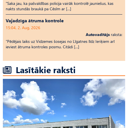
“Saka jau, ka pašvaldības policija vairāk kontrolē jauniešus, kas
nakts stundās braukā pa Cēsīm ar […]
Vajadzīga ātruma kontrole
15:04, 2. Aug, 2026
Autovadītājs
raksta:
“Pēdējais laiks uz Vid­ze­mes šosejas no Līgatnes līdz Ieriķiem arī
ieviest ātruma kontroles posmu. Citādi […]
Lasītākie raksti