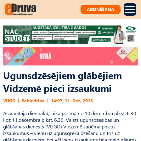
ABONĒŠANA
Ugunsdzēsējiem glābējiem
Vidzemē pieci izsaukumi
VUGD
Sabiedrība
14:07, 11. Dec, 2018
Aizvadītajā diennaktī, laika posmā no 10.decembra plkst. 6.30
līdz 11.decembra plkst. 6.30, Valsts ugunsdzēsības un
glābšanas dienests (VUGD) Vidzemē saņēma piecus
izsaukumus – vienu uz ugunsgrēka dzēšanu un trīs uz
glābšanas darbiem, bet vēl viens izsaukums bija maldinājums.