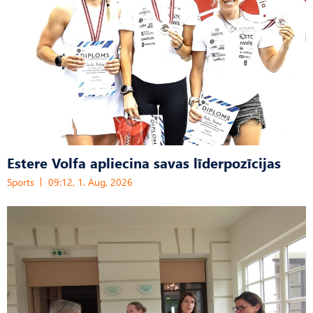
Estere Volfa apliecina savas līderpozīcijas
Sports
09:12, 1. Aug, 2026