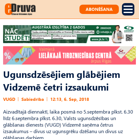
ABONĒŠANA
Ugunsdzēsējiem glābējiem
Vidzemē četri izsaukumi
VUGD
Sabiedrība
12:13, 6. Sep, 2018
Aizvadītajā diennaktī, laika posmā no 5.septembra plkst. 6.30
līdz 6.septembra plkst. 6.30, Valsts ugunsdzēsības un
glābšanas dienests (VUGD) Vidzemē saņēma četrus
izsaukumus – divus uz ugunsgrēku dzēšanu un divus uz
glābšanas darbiem.