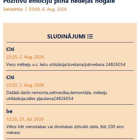
Pozitīvu emociju pilna nedēļas nogale
Sabiedrība
03:00, 6. Aug, 2026
SLUDINĀJUMI
Citi
23:25, 2. Aug, 2026
Veco mēbeļu u.c. lietu utilizācija/izvešana/pārvešana 24826054
Citi
23:22, 2. Aug, 2026
Dažādi darbi-remonta,celtniecība,demontāža, mēbeļu
utiliāzācija,zāles pļaušana24826054
Īrē
12:25, 21. Jūl, 2026
Vēlos īrēt vienistabas vai divistabas dzīvokli cēsīs, līdz 200 eiro
mēnesī.