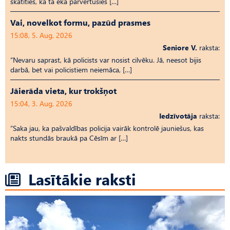
skatīties, kā tā ēka pārvērtusies […]
Vai, novelkot formu, pazūd prasmes
15:08, 5. Aug, 2026
Seniore V.
raksta:
“Nevaru saprast, kā policists var nosist cilvēku. Jā, neesot bijis
darbā, bet vai policistiem neiemāca, […]
Jāierāda vieta, kur trokšņot
15:04, 3. Aug, 2026
Iedzīvotāja
raksta:
“Saka jau, ka pašvaldības policija vairāk kontrolē jauniešus, kas
nakts stundās braukā pa Cēsīm ar […]
Lasītākie raksti