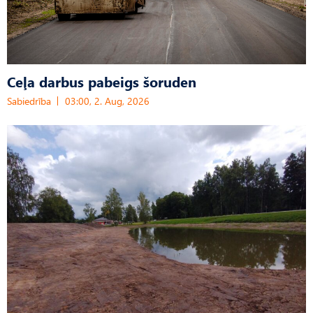
Ceļa darbus pabeigs šoruden
Sabiedrība
03:00, 2. Aug, 2026