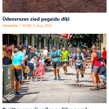
Ūdensrozes zied pagaidu dīķī
Sabiedrība
03:00, 4. Aug, 2026