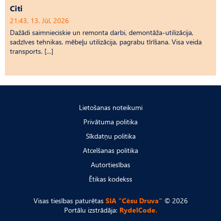
Citi
21:43, 13. Jūl, 2026
Dažādi saimnieciskie un remonta darbi, demontāža-utilizācija,
sadzīves tehnikas, mēbeļu utilizācija, pagrabu tīrīšana. Visa veida
transports. […]
Lietošanas noteikumi
Privātuma politika
Sīkdatņu politika
Atcelšanas politika
Autortiesības
Ētikas kodekss
Visas tiesības paturētas
SIA "Cēsu Druva"
© 2026
Portālu izstrādāja:
RydelCode.