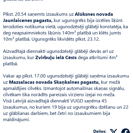
Plkst. 20.54 saņemts izsaukums uz
Alūksnes novada
Jaunlaicenes pagastu,
kur ugunsgrēks bija izcēlies šķūnī.
Ierodoties notikuma vietā, ugunsdzēsēji glābēji konstatēja, ka
deg neapsaimniekots šķūnis 140m² platībā un klēts jumts
10m² platībā. Ugunsgrēks likvidēts plkst. 23.12.
Aizvadītajā diennaktī ugunsdzēsēji glābēji devās arī uz
izsaukumu, kur
Zvirbuļu ielā Cēsīs
dega atkritumi 4m²
platībā.
Vakar ap plkst. 17.00 ugunsdzēsēji glābēji saņēma izsaukumu
uz
Mazsalacas novada Skaņkalnes pagastu,
kur mežā
apmaldījies cilvēks. Izmantojot automašīnas skaņas signālu,
cilvēkam tika norādīts pareizais virziens izejai no meža.
Visā Latvijā aizvadītajā diennaktī VUGD saņēma 45
izsaukumus, no kuriem 19 bija uz ugunsgrēku dzēšanu un 22
uz glābšanas darbiem, bet četri no izsaukumiem bija
maldinājumi.
Dalies: