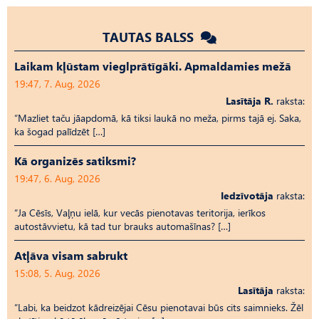
TAUTAS BALSS
Laikam kļūstam vieglprātīgāki. Apmaldamies mežā
19:47, 7. Aug, 2026
Lasītāja R.
raksta:
“Mazliet taču jāapdomā, kā tiksi laukā no meža, pirms tajā ej. Saka,
ka šogad palīdzēt […]
Kā organizēs satiksmi?
19:47, 6. Aug, 2026
Iedzīvotāja
raksta:
“Ja Cēsīs, Vaļņu ielā, kur vecās pienotavas teritorija, ierīkos
autostāvvietu, kā tad tur brauks automašīnas? […]
Atļāva visam sabrukt
15:08, 5. Aug, 2026
Lasītāja
raksta:
“Labi, ka beidzot kādreizējai Cēsu pienotavai būs cits saimnieks. Žēl