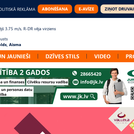
ABONĒŠANA
E-AVĪZE
ZIŅOT DRUVAI
OLITISKĀ REKLĀMA
jš 3.75 m/s, R-DR vēja virziens
gusts
lds, Aisma
UN JAUNIEŠI
DZĪVES STILS
VIDEO
PR