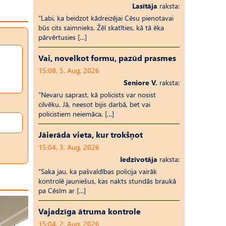
Lasītāja
raksta:
“Labi, ka beidzot kādreizējai Cēsu pienotavai
būs cits saimnieks. Žēl skatīties, kā tā ēka
pārvērtusies […]
Vai, novelkot formu, pazūd prasmes
15:08, 5. Aug, 2026
Seniore V.
raksta:
“Nevaru saprast, kā policists var nosist
cilvēku. Jā, neesot bijis darbā, bet vai
policistiem neiemāca, […]
Jāierāda vieta, kur trokšņot
15:04, 3. Aug, 2026
Iedzīvotāja
raksta:
“Saka jau, ka pašvaldības policija vairāk
kontrolē jauniešus, kas nakts stundās braukā
pa Cēsīm ar […]
Vajadzīga ātruma kontrole
15:04, 2. Aug, 2026