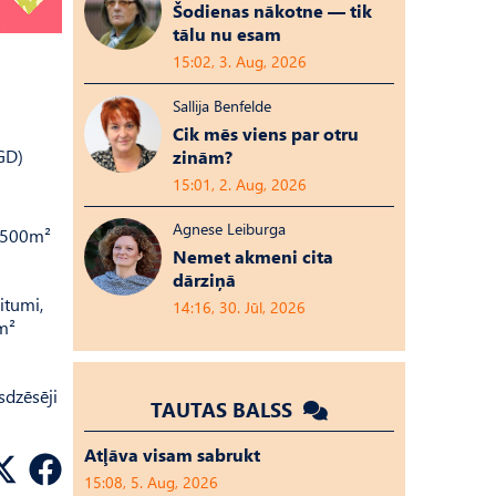
Šodienas nākotne — tik
tālu nu esam
15:02, 3. Aug, 2026
Sallija Benfelde
Cik mēs viens par otru
UGD)
zinām?
15:01, 2. Aug, 2026
Agnese Leiburga
i 500m²
Nemet akmeni cita
dārziņā
itumi,
14:16, 30. Jūl, 2026
0m²
sdzēsēji
TAUTAS BALSS
Atļāva visam sabrukt
15:08, 5. Aug, 2026