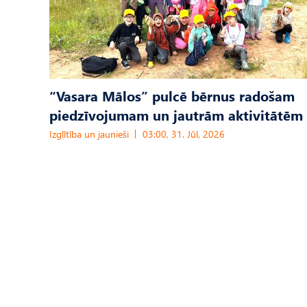
“Vasara Mālos” pulcē bērnus radošam
piedzīvojumam un jautrām aktivitātēm
Izglītība un jaunieši
03:00, 31. Jūl, 2026