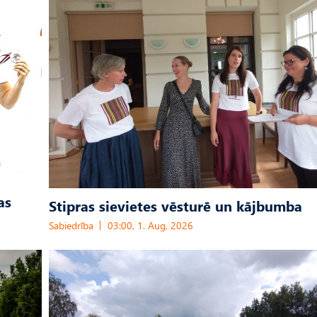
as
Stipras sievietes vēsturē un kājbumba
Sabiedrība
03:00, 1. Aug, 2026