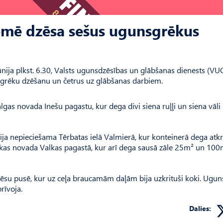
emē dzēsa sešus ugunsgrēkus
. jūnija plkst. 6.30, Valsts ugunsdzēsības un glābšanas dienests (V
rēku dzēšanu un četrus uz glābšanas darbiem.
gas novada Inešu pagastu, kur dega divi siena ruļļi un siena vāl
ija nepieciešama Tērbatas ielā Valmierā, kur konteinerā dega atkr
Valkas novada Valkas pagastā, kur arī dega sausā zāle 25m² un 10
ēsu pusē, kur uz ceļa braucamām daļām bija uzkrituši koki. Ugun
rīvoja.
Dalies: