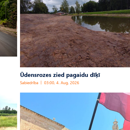
Ūdensrozes zied pagaidu dīķī
Sabiedrība
03:00, 4. Aug, 2026