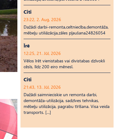
Citi
23:22, 2. Aug, 2026
Dažādi darbi-remonta,celtniecība,demontāža,
mēbeļu utiliāzācija,zāles pļaušana24826054
Īrē
12:25, 21. Jūl, 2026
Vēlos īrēt vienistabas vai divistabas dzīvokli
cēsīs, līdz 200 eiro mēnesī.
Citi
21:43, 13. Jūl, 2026
Dažādi saimnieciskie un remonta darbi,
demontāža-utilizācija, sadzīves tehnikas,
mēbeļu utilizācija, pagrabu tīrīšana. Visa veida
transports. […]