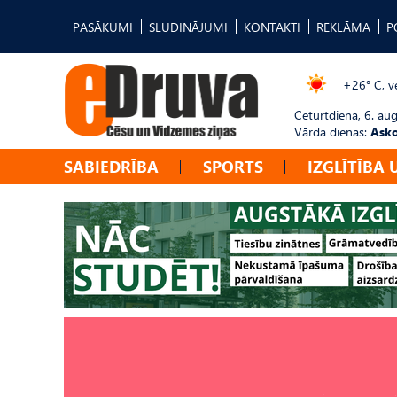
PASĀKUMI
SLUDINĀJUMI
KONTAKTI
REKLĀMA
P
+26° C, vē
Ceturtdiena, 6. au
Vārda dienas:
Asko
SABIEDRĪBA
SPORTS
IZGLĪTĪBA 