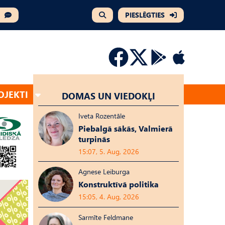
PIESLĒGTIES
OJEKTI
DOMAS UN VIEDOKĻI
Iveta Rozentāle
Piebalgā sākās, Valmierā
turpinās
15:07, 5. Aug, 2026
Agnese Leiburga
Konstruktīvā politika
15:05, 4. Aug, 2026
Sarmīte Feldmane