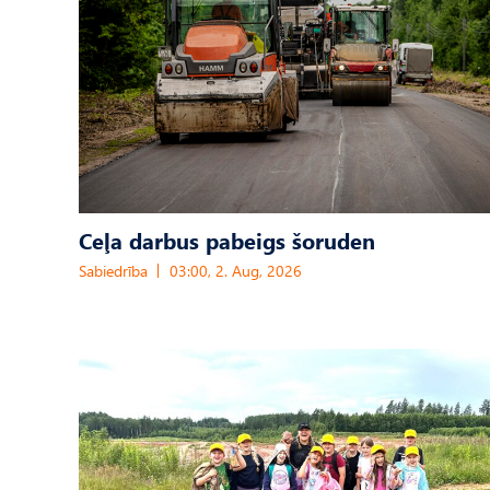
Ceļa darbus pabeigs šoruden
Sabiedrība
03:00, 2. Aug, 2026