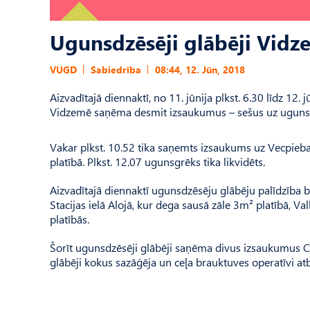
Ugunsdzēsēji glābēji Vidz
VUGD
Sabiedrība
08:44, 12. Jūn, 2018
Aizvadītajā diennaktī, no 11. jūnija plkst. 6.30 līdz 12
Vidzemē saņēma desmit izsaukumus – sešus uz ugunsg
Vakar plkst. 10.52 tika saņemts izsaukums uz Vecpiebal
platībā. Plkst. 12.07 ugunsgrēks tika likvidēts.
Aizvadītajā diennaktī ugunsdzēsēju glābēju palīdzība b
Stacijas ielā Alojā, kur dega sausā zāle 3m² platībā, 
platībās.
Šorīt ugunsdzēsēji glābēji saņēma divus izsaukumus C
glābēji kokus sazāģēja un ceļa brauktuves operatīvi atb