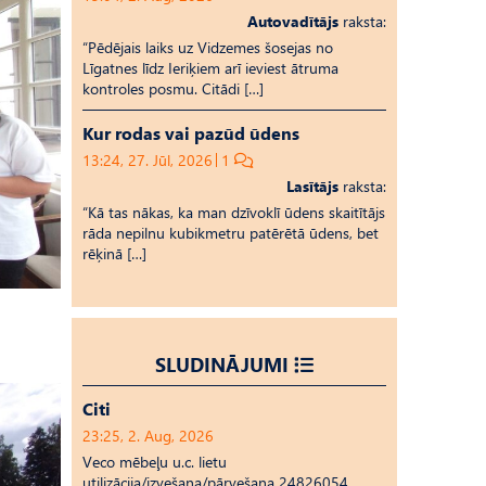
Autovadītājs
raksta:
“Pēdējais laiks uz Vid­ze­mes šosejas no
Līgatnes līdz Ieriķiem arī ieviest ātruma
kontroles posmu. Citādi […]
Kur rodas vai pazūd ūdens
13:24, 27. Jūl, 2026
1
Lasītājs
raksta:
“Kā tas nākas, ka man dzīvoklī ūdens skaitītājs
rāda nepilnu kubikmetru patērētā ūdens, bet
rēķinā […]
SLUDINĀJUMI
Citi
23:25, 2. Aug, 2026
Veco mēbeļu u.c. lietu
utilizācija/izvešana/pārvešana 24826054