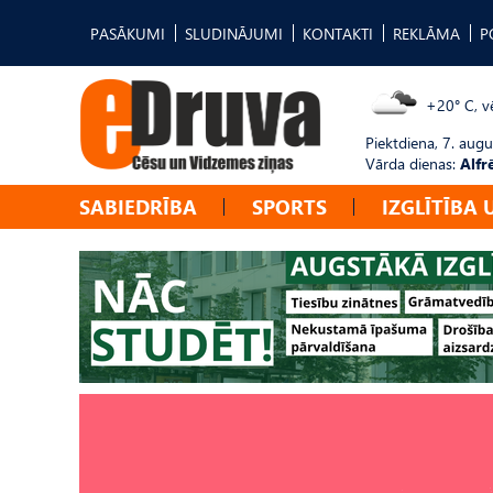
PASĀKUMI
SLUDINĀJUMI
KONTAKTI
REKLĀMA
P
+20° C, vē
Piektdiena, 7. augu
Vārda dienas:
Alfr
SABIEDRĪBA
SPORTS
IZGLĪTĪBA 