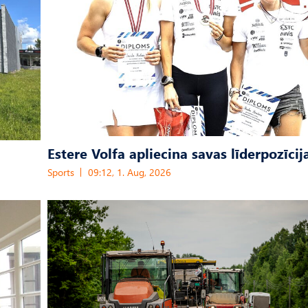
Estere Volfa apliecina savas līderpozīcij
Sports
09:12, 1. Aug, 2026