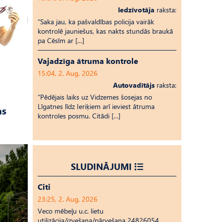
Iedzīvotāja
raksta:
“Saka jau, ka pašvaldības policija vairāk
kontrolē jauniešus, kas nakts stundās braukā
pa Cēsīm ar […]
Vajadzīga ātruma kontrole
15:04, 2. Aug, 2026
Autovadītājs
raksta:
“Pēdējais laiks uz Vid­ze­mes šosejas no
Līgatnes līdz Ieriķiem arī ieviest ātruma
as
kontroles posmu. Citādi […]
SLUDINĀJUMI
Citi
23:25, 2. Aug, 2026
Veco mēbeļu u.c. lietu
utilizācija/izvešana/pārvešana 24826054