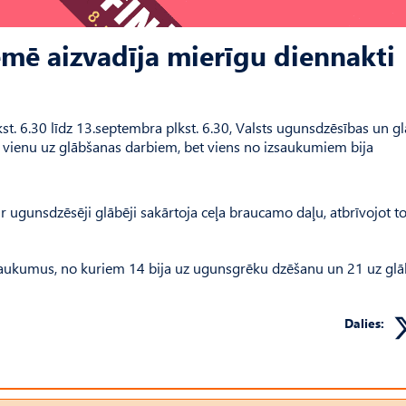
emē aizvadīja mierīgu diennakti
st. 6.30 līdz 13.septembra plkst. 6.30, Valsts ugunsdzēsības un g
ienu uz glābšanas darbiem, bet viens no izsaukumiem bija
r ugunsdzēsēji glābēji sakārtoja ceļa braucamo daļu, atbrīvojot t
zsaukumus, no kuriem 14 bija uz ugunsgrēku dzēšanu un 21 uz gl
Dalies: