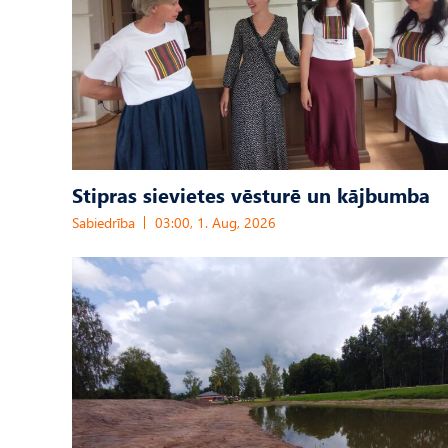
Stipras sievietes vēsturē un kājbumba
Sabiedrība
03:00, 1. Aug, 2026