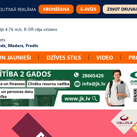
ABONĒŠANA
E-AVĪZE
ZIŅOT DRUVAI
OLITISKĀ REKLĀMA
jš 4.76 m/s, R-DR vēja virziens
sts
ēds, Madars, Fredis
UN JAUNIEŠI
DZĪVES STILS
VIDEO
PR