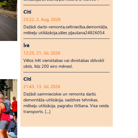
Citi
23:22, 2. Aug, 2026
Dažādi darbi-remonta,celtniecība,demontāža,
mēbeļu utiliāzācija,zāles pļaušana24826054
Īrē
12:25, 21. Jūl, 2026
Vēlos īrēt vienistabas vai divistabas dzīvokli
cēsīs, līdz 200 eiro mēnesī.
Citi
21:43, 13. Jūl, 2026
Dažādi saimnieciskie un remonta darbi,
demontāža-utilizācija, sadzīves tehnikas,
mēbeļu utilizācija, pagrabu tīrīšana. Visa veida
transports. […]