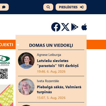
PIESLĒGTIES
OJEKTI
DOMAS UN VIEDOKĻI
Agnese Leiburga
Latviešu sievietes
“parastais” 101 darbiņš
19:46, 6. Aug, 2026
Iveta Rozentāle
Piebalgā sākās, Valmierā
turpinās
15:07, 5. Aug, 2026