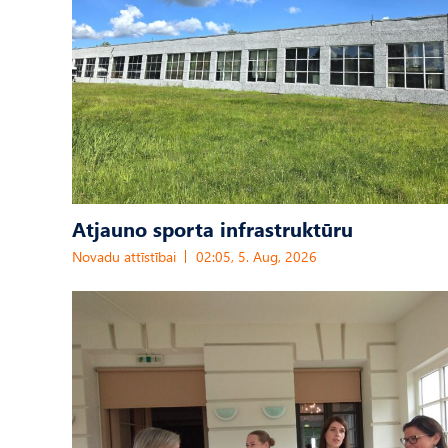
Atjauno sporta infrastruktūru
Novadu attīstībai
02:05, 5. Aug, 2026