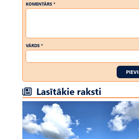
KOMENTĀRS *
VĀRDS *
PIEV
Lasītākie raksti