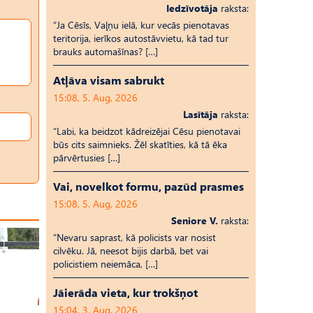
Iedzīvotāja
raksta:
“Ja Cēsīs, Vaļņu ielā, kur vecās pienotavas
teritorija, ierīkos autostāvvietu, kā tad tur
brauks automašīnas? […]
Atļāva visam sabrukt
15:08, 5. Aug, 2026
Lasītāja
raksta:
“Labi, ka beidzot kādreizējai Cēsu pienotavai
būs cits saimnieks. Žēl skatīties, kā tā ēka
pārvērtusies […]
Vai, novelkot formu, pazūd prasmes
15:08, 5. Aug, 2026
Seniore V.
raksta:
“Nevaru saprast, kā policists var nosist
cilvēku. Jā, neesot bijis darbā, bet vai
policistiem neiemāca, […]
Jāierāda vieta, kur trokšņot
15:04, 3. Aug, 2026