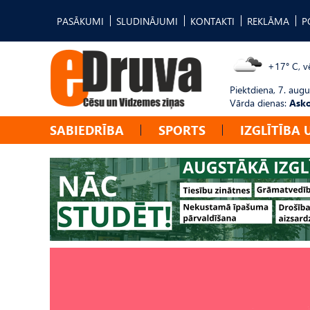
PASĀKUMI
SLUDINĀJUMI
KONTAKTI
REKLĀMA
P
+17° C, vē
Piektdiena, 7. augu
Vārda dienas:
Asko
SABIEDRĪBA
SPORTS
IZGLĪTĪBA 