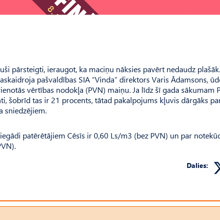
juši pārsteigti, ieraugot, ka maciņu nāksies pavērt nedaudz plašāk
 paskaidroja pašvaldības SIA “Vinda” direktors Varis Ādamsons, ū
ievienotās vērtības nodokļa (PVN) maiņu. Ja līdz šī gada sākumam
, šobrīd tas ir 21 procents, tātad pakalpojums kļuvis dārgāks pa
a sniedzējiem.
 piegādi patērētājiem Cēsīs ir 0,60 Ls/m3 (bez PVN) un par notek
PVN).
Dalies: