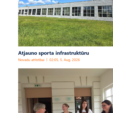
Atjauno sporta infrastruktūru
Novadu attīstībai
02:05, 5. Aug, 2026