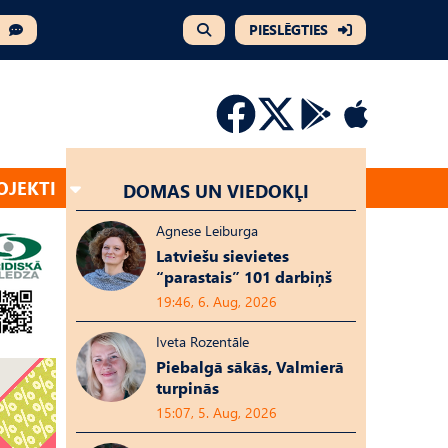
PIESLĒGTIES
OJEKTI
DOMAS UN VIEDOKĻI
Agnese Leiburga
Latviešu sievietes
“parastais” 101 darbiņš
19:46, 6. Aug, 2026
Iveta Rozentāle
Piebalgā sākās, Valmierā
turpinās
15:07, 5. Aug, 2026