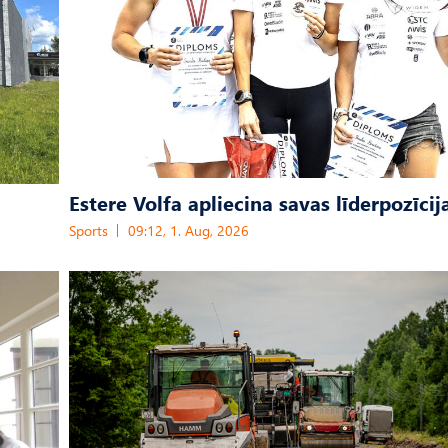
Estere Volfa apliecina savas līderpozīcij
Sports
09:12, 1. Aug, 2026