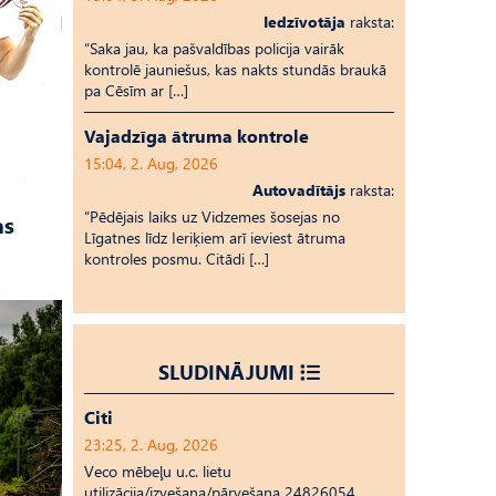
Iedzīvotāja
raksta:
“Saka jau, ka pašvaldības policija vairāk
kontrolē jauniešus, kas nakts stundās braukā
pa Cēsīm ar […]
Vajadzīga ātruma kontrole
15:04, 2. Aug, 2026
Autovadītājs
raksta:
“Pēdējais laiks uz Vid­ze­mes šosejas no
as
Līgatnes līdz Ieriķiem arī ieviest ātruma
kontroles posmu. Citādi […]
SLUDINĀJUMI
Citi
23:25, 2. Aug, 2026
Veco mēbeļu u.c. lietu
utilizācija/izvešana/pārvešana 24826054