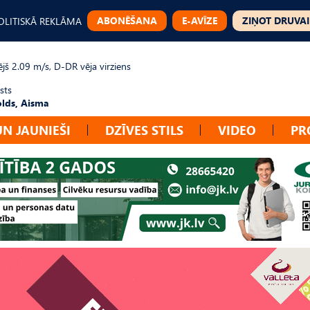
ABONĒŠANA
E-AVĪZE
ZIŅOT DRUVAI
OLITISKĀ REKLĀMA
jš 2.09 m/s, D-DR vēja virziens
sts
lds, Aisma
UN JAUNIEŠI
DZĪVES STILS
VIDEO
PR