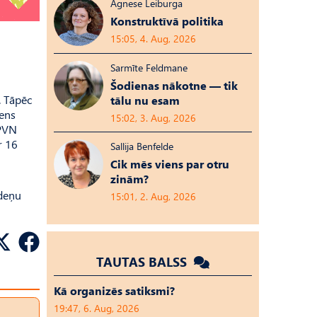
Agnese Leiburga
Konstruktīvā politika
15:05, 4. Aug, 2026
Sarmīte Feldmane
Šodienas nākotne — tik
. Tāpēc
tālu nu esam
dens
15:02, 3. Aug, 2026
 PVN
r 16
Sallija Benfelde
Cik mēs viens par otru
zinām?
ūdeņu
15:01, 2. Aug, 2026
TAUTAS BALSS
Kā organizēs satiksmi?
19:47, 6. Aug, 2026