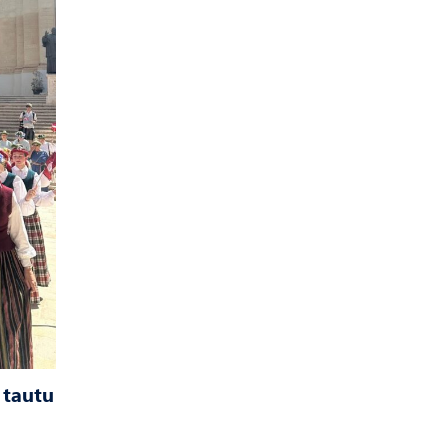
 tautu