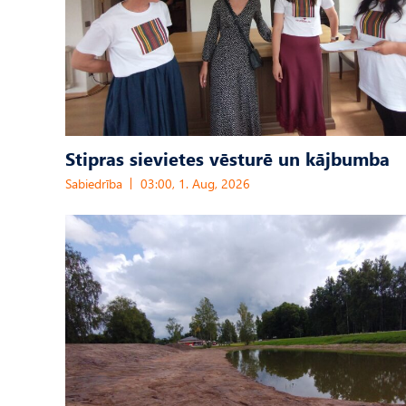
Stipras sievietes vēsturē un kājbumba
Sabiedrība
03:00, 1. Aug, 2026