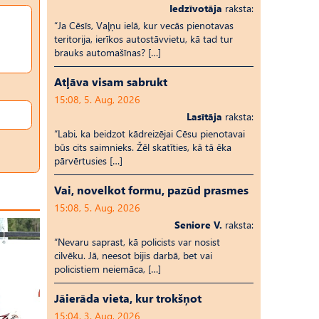
Iedzīvotāja
raksta:
“Ja Cēsīs, Vaļņu ielā, kur vecās pienotavas
teritorija, ierīkos autostāvvietu, kā tad tur
brauks automašīnas? […]
Atļāva visam sabrukt
15:08, 5. Aug, 2026
Lasītāja
raksta:
“Labi, ka beidzot kādreizējai Cēsu pienotavai
būs cits saimnieks. Žēl skatīties, kā tā ēka
pārvērtusies […]
Vai, novelkot formu, pazūd prasmes
15:08, 5. Aug, 2026
Seniore V.
raksta:
“Nevaru saprast, kā policists var nosist
cilvēku. Jā, neesot bijis darbā, bet vai
policistiem neiemāca, […]
Jāierāda vieta, kur trokšņot
15:04, 3. Aug, 2026