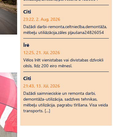
Citi
23:22, 2. Aug, 2026
Dažādi darbi-remonta,celtniecība,demontāža,
mēbeļu utiliāzācija,zāles pļaušana24826054
Īrē
12:25, 21. Jūl, 2026
Vēlos īrēt vienistabas vai divistabas dzīvokli
cēsīs, līdz 200 eiro mēnesī.
Citi
21:43, 13. Jūl, 2026
Dažādi saimnieciskie un remonta darbi,
demontāža-utilizācija, sadzīves tehnikas,
mēbeļu utilizācija, pagrabu tīrīšana. Visa veida
transports. […]