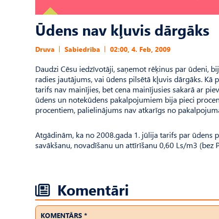
Ūdens nav kļuvis dārgāks
Druva
Sabiedrība
02:00, 4. Feb, 2009
Daudzi Cēsu iedzīvotāji, saņemot rēķinus par ūdeni, bi
radies jautājums, vai ūdens pilsētā kļuvis dārgāks. Kā
tarifs nav mainījies, bet cena mainījusies sakarā ar p
ūdens un notekūdens pakalpojumiem bija pieci procenti
procentiem, palielinājums nav atkarīgs no pakalpojum
Atgādinām, ka no 2008.gada 1. jūlija tarifs par ūdens
savākšanu, novadīšanu un attīrīšanu 0,60 Ls/m3 (bez 
Komentāri
KOMENTĀRS *