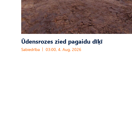
Ūdensrozes zied pagaidu dīķī
Sabiedrība
03:00, 4. Aug, 2026