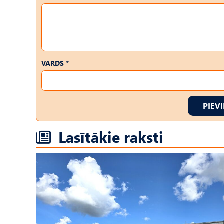
VĀRDS *
PIEV
Lasītākie raksti