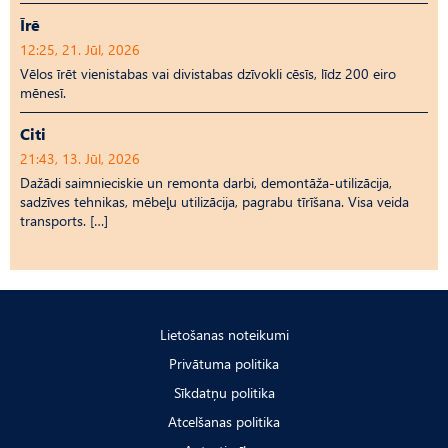
Īrē
12:25, 21. Jūl, 2026
Vēlos īrēt vienistabas vai divistabas dzīvokli cēsīs, līdz 200 eiro
mēnesī.
Citi
21:43, 13. Jūl, 2026
Dažādi saimnieciskie un remonta darbi, demontāža-utilizācija,
sadzīves tehnikas, mēbeļu utilizācija, pagrabu tīrīšana. Visa veida
transports. […]
Lietošanas noteikumi
Privātuma politika
Sīkdatņu politika
Atcelšanas politika