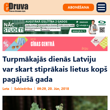
ABONĒŠANA
Turpmākajās dienās Latviju
var skart stiprākais lietus kopš
pagājušā gada
Leta
Sabiedrība
09:29, 20. Jūn, 2018