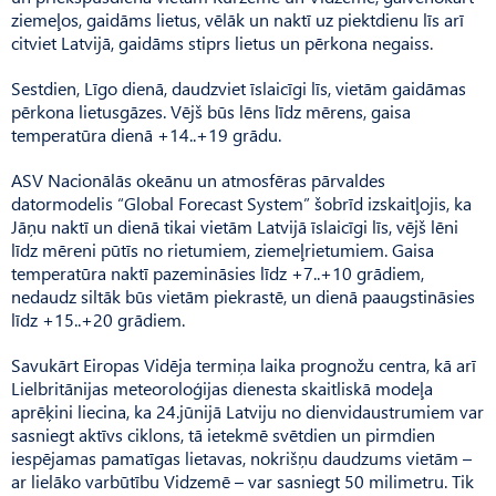
ziemeļos, gaidāms lietus, vēlāk un naktī uz piektdienu līs arī
citviet Latvijā, gaidāms stiprs lietus un pērkona negaiss.
Sestdien, Līgo dienā, daudzviet īslaicīgi līs, vietām gaidāmas
pērkona lietusgāzes. Vējš būs lēns līdz mērens, gaisa
temperatūra dienā +14..+19 grādu.
ASV Nacionālās okeānu un atmosfēras pārvaldes
datormodelis “Global Forecast System” šobrīd izskaitļojis, ka
Jāņu naktī un dienā tikai vietām Latvijā īslaicīgi līs, vējš lēni
līdz mēreni pūtīs no rietumiem, ziemeļrietumiem. Gaisa
temperatūra naktī pazemināsies līdz +7..+10 grādiem,
nedaudz siltāk būs vietām piekrastē, un dienā paaugstināsies
līdz +15..+20 grādiem.
Savukārt Eiropas Vidēja termiņa laika prognožu centra, kā arī
Lielbritānijas meteoroloģijas dienesta skaitliskā modeļa
aprēķini liecina, ka 24.jūnijā Latviju no dienvidaustrumiem var
sasniegt aktīvs ciklons, tā ietekmē svētdien un pirmdien
iespējamas pamatīgas lietavas, nokrišņu daudzums vietām –
ar lielāko varbūtību Vidzemē – var sasniegt 50 milimetru. Tik