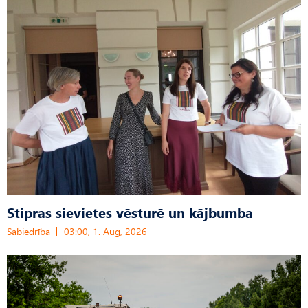
Stipras sievietes vēsturē un kājbumba
Sabiedrība
03:00, 1. Aug, 2026