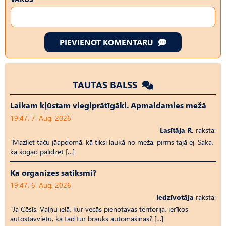
PIEVIENOT KOMENTĀRU
TAUTAS BALSS
Laikam kļūstam vieglprātīgāki. Apmaldamies mežā
19:47, 7. Aug, 2026
Lasītāja R.
raksta:
“Mazliet taču jāapdomā, kā tiksi laukā no meža, pirms tajā ej. Saka,
ka šogad palīdzēt […]
Kā organizēs satiksmi?
19:47, 6. Aug, 2026
Iedzīvotāja
raksta:
“Ja Cēsīs, Vaļņu ielā, kur vecās pienotavas teritorija, ierīkos
autostāvvietu, kā tad tur brauks automašīnas? […]