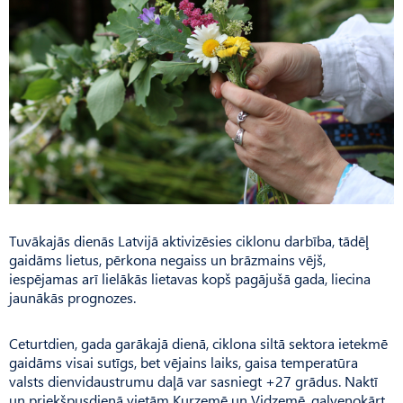
Tuvākajās dienās Latvijā aktivizēsies ciklonu darbība, tādēļ
gaidāms lietus, pērkona negaiss un brāzmains vējš,
iespējamas arī lielākās lietavas kopš pagājušā gada, liecina
jaunākās prognozes.
Ceturtdien, gada garākajā dienā, ciklona siltā sektora ietekmē
gaidāms visai sutīgs, bet vējains laiks, gaisa temperatūra
valsts dienvidaustrumu daļā var sasniegt +27 grādus. Naktī
un priekšpusdienā vietām Kurzemē un Vidzemē, galvenokārt