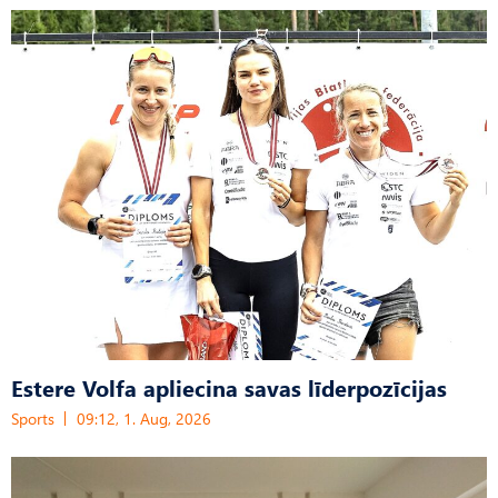
Estere Volfa apliecina savas līderpozīcijas
Sports
09:12, 1. Aug, 2026