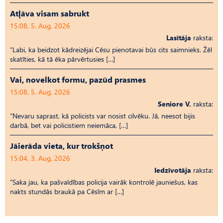
Atļāva visam sabrukt
15:08, 5. Aug, 2026
Lasītāja
raksta:
“Labi, ka beidzot kādreizējai Cēsu pienotavai būs cits saimnieks. Žēl
skatīties, kā tā ēka pārvērtusies […]
Vai, novelkot formu, pazūd prasmes
15:08, 5. Aug, 2026
Seniore V.
raksta:
“Nevaru saprast, kā policists var nosist cilvēku. Jā, neesot bijis
darbā, bet vai policistiem neiemāca, […]
Jāierāda vieta, kur trokšņot
15:04, 3. Aug, 2026
Iedzīvotāja
raksta:
“Saka jau, ka pašvaldības policija vairāk kontrolē jauniešus, kas
nakts stundās braukā pa Cēsīm ar […]