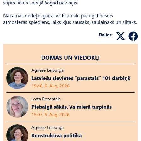
stiprs lietus Latvijā šogad nav bijis.
Nākamās nedēļas gaitā, visticamāk, paaugstināsies
atmosfēras spiediens, laiks kļūs sausāks, saulaināks un siltāks.
Dalies:
DOMAS UN VIEDOKĻI
Agnese Leiburga
Latviešu sievietes “parastais” 101 darbiņš
19:46, 6. Aug, 2026
Iveta Rozentāle
Piebalgā sākās, Valmierā turpinās
15:07, 5. Aug, 2026
Agnese Leiburga
Konstruktīvā politika