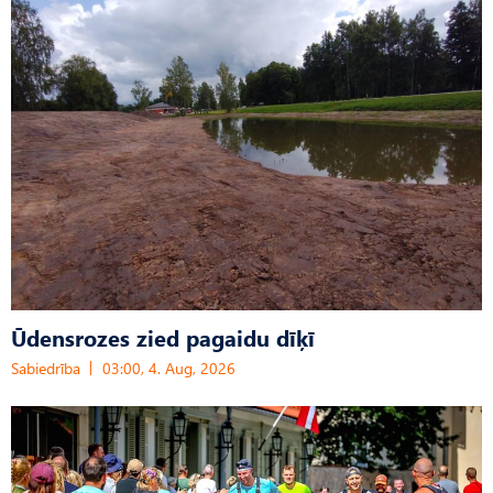
Ūdensrozes zied pagaidu dīķī
Sabiedrība
03:00, 4. Aug, 2026