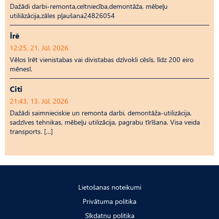
Dažādi darbi-remonta,celtniecība,demontāža, mēbeļu
utiliāzācija,zāles pļaušana24826054
Īrē
12:25, 21. Jūl, 2026
Vēlos īrēt vienistabas vai divistabas dzīvokli cēsīs, līdz 200 eiro
mēnesī.
Citi
21:43, 13. Jūl, 2026
Dažādi saimnieciskie un remonta darbi, demontāža-utilizācija,
sadzīves tehnikas, mēbeļu utilizācija, pagrabu tīrīšana. Visa veida
transports. […]
Lietošanas noteikumi
Privātuma politika
Sīkdatņu politika