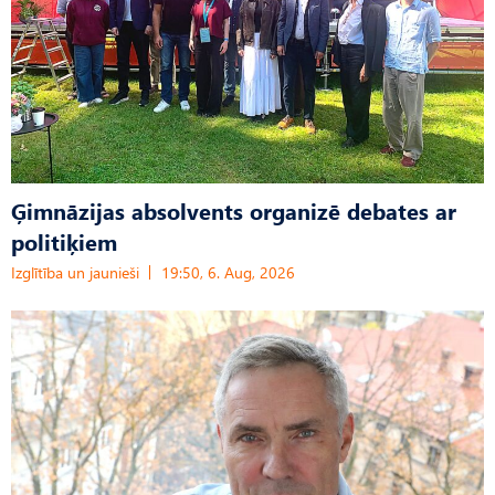
Ģimnāzijas absolvents organizē debates ar
politiķiem
Izglītība un jaunieši
19:50, 6. Aug, 2026