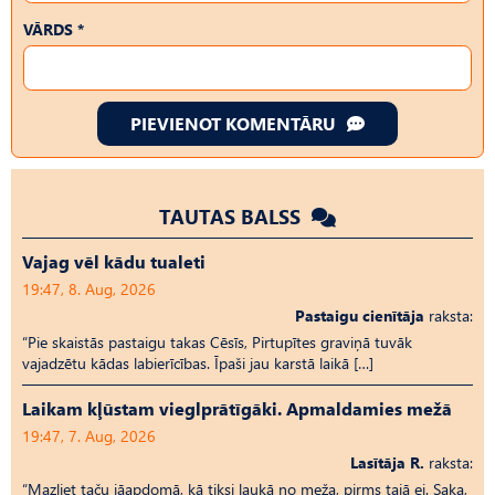
VĀRDS *
PIEVIENOT KOMENTĀRU
TAUTAS BALSS
Vajag vēl kādu tualeti
19:47, 8. Aug, 2026
Pastaigu cienītāja
raksta:
“Pie skaistās pastaigu takas Cēsīs, Pirtupītes graviņā tuvāk
vajadzētu kādas labierīcības. Īpaši jau karstā laikā […]
Laikam kļūstam vieglprātīgāki. Apmaldamies mežā
19:47, 7. Aug, 2026
Lasītāja R.
raksta:
“Mazliet taču jāapdomā, kā tiksi laukā no meža, pirms tajā ej. Saka,