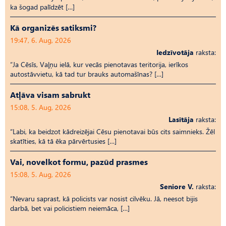
ka šogad palīdzēt […]
Kā organizēs satiksmi?
19:47, 6. Aug, 2026
Iedzīvotāja
raksta:
“Ja Cēsīs, Vaļņu ielā, kur vecās pienotavas teritorija, ierīkos
autostāvvietu, kā tad tur brauks automašīnas? […]
Atļāva visam sabrukt
15:08, 5. Aug, 2026
Lasītāja
raksta:
“Labi, ka beidzot kādreizējai Cēsu pienotavai būs cits saimnieks. Žēl
skatīties, kā tā ēka pārvērtusies […]
Vai, novelkot formu, pazūd prasmes
15:08, 5. Aug, 2026
Seniore V.
raksta:
“Nevaru saprast, kā policists var nosist cilvēku. Jā, neesot bijis
darbā, bet vai policistiem neiemāca, […]