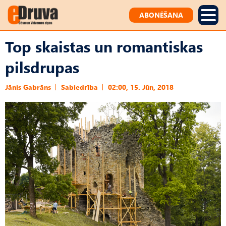
ABONĒŠANA
Top skaistas un romantiskas
pilsdrupas
Jānis Gabrāns
Sabiedrība
02:00, 15. Jūn, 2018