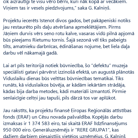
cik aizrautīgi te visu vēro bērni, kuri nāk kopā ar vecākiem.
Viņiem tas ir vesels piedzīvojums,” saka G. Kalniņš.
Projektu iecerēts īstenot divos gados, bet pakāpeniski notiks
jau restaurēto pils daļu atvēršana apmeklētājiem. Pirms
Jāņiem durvis vērs seno rotu kalve, vasaras vidū pilnā apjomā
būs pieejams Rietumu tornis. Šajā sezonā vēl tiks pabeigts
tilts, amatnieku darbnīcas, ēdināšanas nojume, bet liela daļa
darbu vēl nākamajā gadā.
Lai arī pils teritorijā notiek būvniecība, šo “defektu” muzeja
speciālisti gatavi pārvērst izzinošā efektā, un augustā plānotās
Viduslaiku dienas būs veltītas būvniecības tematikai. Tiks
runāts, kā viduslaikos būvēja, ar kādām iekārtām strādāja,
kādas bija darba metodes, kādi materiāli izmantoti. Pirmie
senlaicīgie celtņi jau tapuši, pils dārzā tos var aplūkot.
Jau rakstīts, ka projektu finansē Eiropas Reģionālās attīstības
fonds (ERAF) un Cēsu novada pašvaldība. Kopējās darbu
izmaksas ir 1 374 583 eiro, tai skaitā ERAF līdzfinansējums
950 000 eiro. Ģenerāluzņēmējs ir “RERE GRUPA1”, kas
dažiem darbiem piesaistījis vietējos uzņēmējus. G. Kalniņš