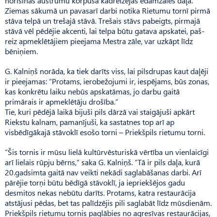
norisinās austrumu korpusā kādreizējās ēdamzāles daļā.
Ziemas sākumā un pavasarī darbi notika Rietumu tornī pirmā
stāva telpā un trešajā stāvā. Trešais stāvs pabeigts, pirmajā
stāvā vēl pēdējie akcenti, lai telpa būtu gatava apskatei, paš­
reiz apmeklētājiem pieejama Mestra zāle, var uzkāpt līdz
bēniņiem.
G. Kalniņš norāda, ka tiek darīts viss, lai pilsdrupas kaut daļēji
ir pieejamas: “Protams, ierobežojumi ir, iespējams, būs zonas,
kas konkrētu laiku nebūs apskatāmas, jo darbu gaitā
primārais ir apmeklētāju drošība.”
Tie, kuri pēdējā laikā bijuši pils dārzā vai staigājuši apkārt
Riekstu kalnam, pamanījuši, ka sastatnes top arī ap
visbēdīgākajā stāvoklī esošo torni – Priekšpils rietumu torni.
“Šis tornis ir mūsu lielā kultūrvēsturiskā vērtība un vienlaicīgi
arī lielais rūpju bērns,” saka G. Kalniņš. “Tā ir pils daļa, kurā
20.gadsimta gaitā nav veikti nekādi saglabāšanas darbi. Arī
pārējie torņi būtu bēdīgā stāvoklī, ja iepriekšējos gadu
desmitos nekas nebūtu darīts. Protams, katra restaurācija
atstājusi pēdas, bet tas palīdzējis pili saglabāt līdz mūsdienām.
Priekšpils rietumu tornis paglābies no agresīvas restaurācijas,