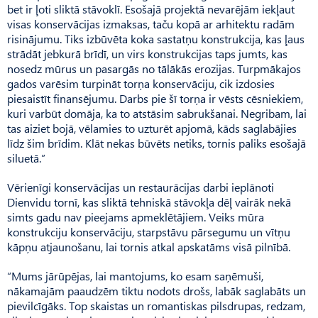
bet ir ļoti sliktā stāvoklī. Esošajā projektā nevarējām iekļaut
visas konservācijas izmaksas, taču kopā ar arhitektu radām
risinājumu. Tiks izbūvēta koka sastatņu konstrukcija, kas ļaus
strādāt jebkurā brīdī, un virs konstrukcijas taps jumts, kas
nosedz mūrus un pasargās no tālākās erozijas. Turpmākajos
gados varēsim turpināt torņa konservāciju, cik izdosies
piesaistīt finansējumu. Darbs pie šī torņa ir vēsts cēsniekiem,
kuri varbūt domāja, ka to atstāsim sabrukšanai. Negribam, lai
tas aiziet bojā, vēlamies to uzturēt apjomā, kāds saglabājies
līdz šim brīdim. Klāt nekas būvēts netiks, tornis paliks esošajā
siluetā.”
Vērienīgi konservācijas un restaurācijas darbi ieplānoti
Dienvidu tornī, kas sliktā tehniskā stāvokļa dēļ vairāk nekā
simts gadu nav pieejams apmeklētājiem. Veiks mūra
konstrukciju konservāciju, starpstāvu pārsegumu un vītņu
kāpņu atjaunošanu, lai tornis atkal apskatāms visā pilnībā.
“Mums jārūpējas, lai mantojums, ko esam saņēmuši,
nākamajām paaudzēm tiktu nodots drošs, labāk saglabāts un
pievilcīgāks. Top skaistas un romantiskas pilsdrupas, redzam,