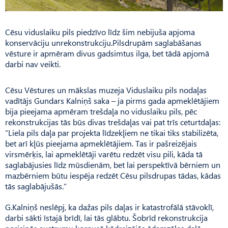
Cēsu viduslaiku pils piedzīvo līdz šim nebijuša apjoma
konservāciju unrekonstrukciju.Pilsdrupām saglabāšanas
vēsture ir apmēram divus gadsimtus ilga, bet tādā apjomā
darbi nav veikti.
Cēsu Vēstures un mākslas muzeja Viduslaiku pils nodaļas
vadītājs Gundars Kalniņš saka – ja pirms gada apmeklētājiem
bija pieejama apmēram trešdaļa no viduslaiku pils, pēc
rekonstrukcijas tās būs divas trešdaļas vai pat trīs ceturtdaļas:
“Liela pils daļa par projekta līdzekļiem ne tikai tiks stabilizēta,
bet arī kļūs pieejama apmeklētājiem. Tas ir pašreizējais
virsmērķis, lai apmeklētāji varētu redzēt visu pili, kāda tā
saglabājusies līdz mūsdienām, bet lai perspektīvā bērniem un
mazbērniem būtu iespēja redzēt Cēsu pilsdrupas tādas, kādas
tās saglabājušās.”
G.Kalniņš neslēpj, ka dažas pils daļas ir katastrofālā stāvoklī,
darbi sākti īstajā brīdī, lai tās glābtu. Šobrīd rekonstrukcija