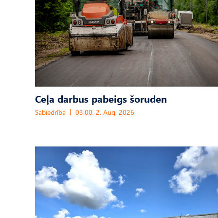
Ceļa darbus pabeigs šoruden
Sabiedrība
03:00, 2. Aug, 2026