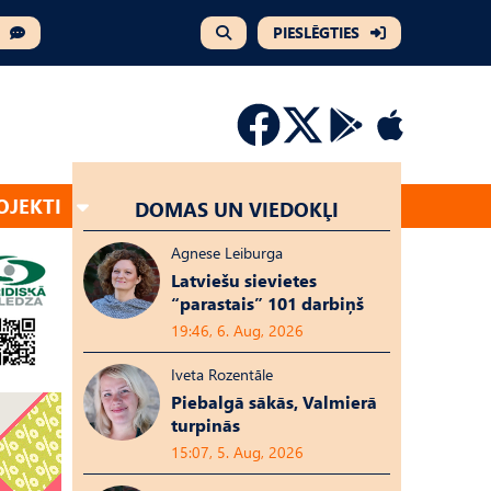
PIESLĒGTIES
OJEKTI
DOMAS UN VIEDOKĻI
Agnese Leiburga
Latviešu sievietes
“parastais” 101 darbiņš
19:46, 6. Aug, 2026
Iveta Rozentāle
Piebalgā sākās, Valmierā
turpinās
15:07, 5. Aug, 2026