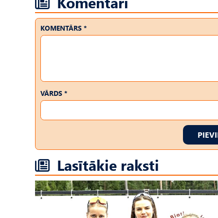
Komentāri
KOMENTĀRS *
VĀRDS *
PIEV
Lasītākie raksti