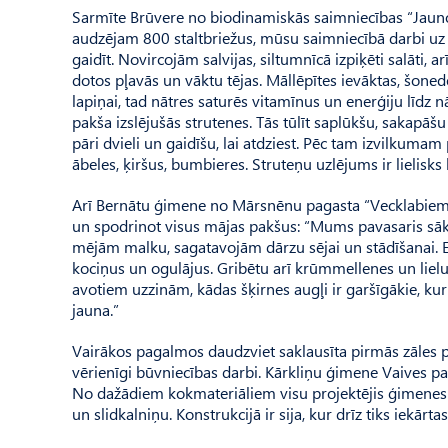
Sarmīte Brūvere no biodinamiskās saimniecības “Jaunoz
audzējam 800 staltbriežus, mūsu saimniecībā darbi uz l
gaidīt. Novircojām salvijas, siltumnīcā izpiķēti salāti, ar
dotos pļavās un vāktu tējas. Māl­lēpītes ievāktas, šonedē
lapiņai, tad nātres saturēs vitamīnus un enerģiju līdz
pakša izslējušās strutenes. Tās tūlīt saplūkšu, sakapāš
pāri dvieli un gaidīšu, lai atdziest. Pēc tam izvilkuma
ābeles, ķiršus, bumbieres. Struteņu uzlējums ir lielisks
Arī Bernātu ģimene no Mār­snēnu pagasta “Vecklabiem”
un spodrinot visus mājas pakšus: “Mums pavasaris sākas
mējām malku, sagatavojām dārzu sējai un stādīšanai. E
kociņus un ogulājus. Gribētu arī krūmmellenes un lielu
avotiem uzzinām, kādas šķirnes augļi ir garšīgākie, kuri
jauna.”
Vairākos pagalmos daudzviet saklausīta pirmās zāles p
vērienīgi būvniecības darbi. Kārkliņu ģimene Vaives p
No dažādiem kokmateriāliem visu projektējis ģimenes 
un slidkalniņu. Konstrukcijā ir sija, kur drīz tiks iekārta