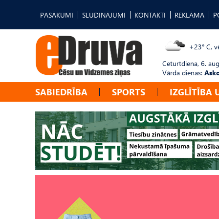
PASĀKUMI
SLUDINĀJUMI
KONTAKTI
REKLĀMA
P
+23° C, vē
Ceturtdiena, 6. au
Vārda dienas:
Asko
SABIEDRĪBA
SPORTS
IZGLĪTĪBA 