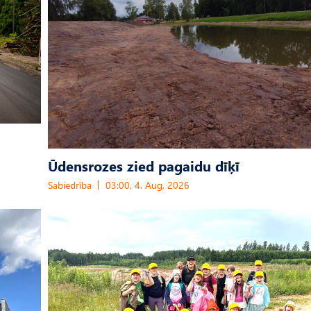
Ūdensrozes zied pagaidu dīķī
Sabiedrība
03:00, 4. Aug, 2026