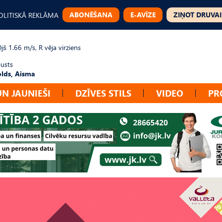
ABONĒŠANA
E-AVĪZE
ZIŅOT DRUVAI
OLITISKĀ REKLĀMA
jš 1.66 m/s, R vēja virziens
gusts
lds, Aisma
UN JAUNIEŠI
DZĪVES STILS
VIDEO
PR