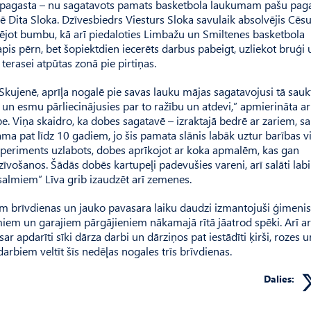
ļu pagasta – nu sagatavots pamats basketbola laukumam pašu pag
Dita Sloka. Dzīvesbiedrs Viesturs Slo­ka savulaik absolvējis Cēs
ējot bumbu, kā arī piedaloties Lim­bažu un Smiltenes basketbola
pis pērn, bet šopiektdien iecerēts darbus pabeigt, uzliekot bruģi 
erasei atpūtas zonā pie pirtiņas.
Skujenē, aprīļa nogalē pie savas lauku mājas sagatavojusi tā sauk
 un esmu pārliecinājusies par to ražību un atdevi,” apmierināta ar
pe. Viņa skaidro, ka dobes sagatavē – izraktajā bedrē ar zariem, s
ama pat līdz 10 gadiem, jo šis pamata slānis labāk uztur barības vi
periments uzlabots, dobes aprīkojot ar koka apmalēm, kas gan
vošanos. Šādās dobēs kartupeļi padevušies vareni, arī salāti labi
z salmiem” Līva grib izaudzēt arī zemenes.
m brīvdienas un jauko pavasara laiku daudzi izmantojuši ģimeni
iem un garajiem pārgājieniem nākamajā rītā jāatrod spēki. Arī ar
apdarīti sīki dārza darbi un dārziņos pat iestādīti ķirši, rozes u
biem veltīt šīs nedēļas nogales trīs brīvdienas.
Dalies: