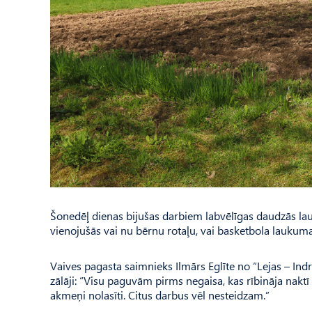
Šonedēļ dienas bijušas darbiem labvēlīgas daudzās la
vienojušās vai nu bērnu rotaļu, vai basketbola laukuma
Vaives pagasta saimnieks Ilmārs Eglīte no “Lejas – Indri­
zālāji: “Visu paguvām pirms negaisa, kas rībināja naktī 
akmeņi nolasīti. Citus darbus vēl nesteidzam.”