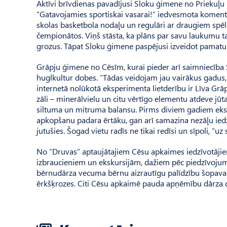
Aktīvi brīvdienas pavadījusi Sloku ģimene no Prieku
“Gatavojamies sportiskai vasarai!” iedvesmota komentē 
skolas basketbola nodaļu un regulāri ar draugiem spēl
čempionātos. Viņš stāsta, ka plāns par savu laukumu ta
grozus. Tāpat Sloku ģimene paspējusi izveidot pamatu t
Grāpju ģimene no Cēsīm, kurai pieder arī saimniecība 
hugl­kultur dobes. “Tādas veidojam jau vairākus gadus,
internetā nolūkotā eksperimenta lietderību ir Līva Grā
zāli – minerālvielu un citu vērtīgo elementu atdeve jūt
siltuma un mitruma balansu. Pirms diviem gadiem eks
apkopšanu padara ērtāku, gan arī samazina nezāļu iedzī
jutušies. Šogad vietu radīs ne tikai redīsi un sīpoli, “u
No “Druvas” aptaujātajiem Cēsu apkaimes iedzīvotājie
izbraucieniem un ekskursijām, dažiem pēc piedzīvojum
bērnudārza vecuma bērnu aizrautīgu palīdzību šopavasar 
ērkšķrozes. Citi Cēsu apkaimē pauda apņēmību dārza dar