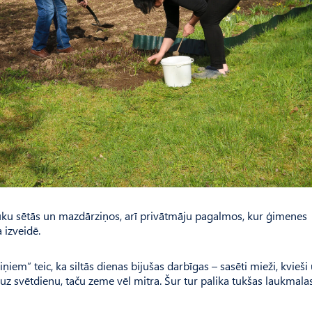
uku sētās un mazdārziņos, arī privātmāju pagalmos, kur ģimenes
 izveidē.
ņiem” teic, ka siltās dienas bijušas darbīgas – sasēti mieži, kvieši
uz svētdienu, taču zeme vēl mitra. Šur tur palika tukšas laukmalas