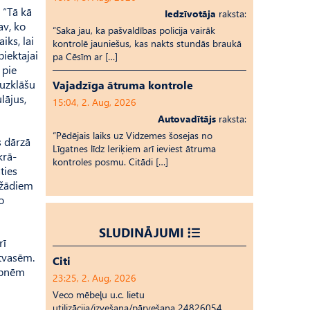
 “Tā kā
Iedzīvotāja
raksta:
av, ko
“Saka jau, ka pašvaldības policija vairāk
iks, lai
kontrolē jauniešus, kas nakts stundās braukā
piektajai
pa Cēsīm ar […]
 pie
 uzklāšu
Vajadzīga ātruma kontrole
lājus,
15:04, 2. Aug, 2026
Autovadītājs
raksta:
“Pēdējais laiks uz Vid­ze­mes šosejas no
s dārzā
Līgatnes līdz Ieriķiem arī ieviest ātruma
krā­
kontroles posmu. Citādi […]
ties
ažādiem
o
SLUDINĀJUMI
rī
atvasēm.
Citi
āpnēm
23:25, 2. Aug, 2026
Veco mēbeļu u.c. lietu
utilizācija/izvešana/pārvešana 24826054