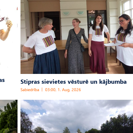
as
Stipras sievietes vēsturē un kājbumba
Sabiedrība
03:00, 1. Aug, 2026