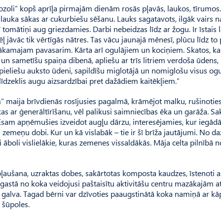
oli” kopš aprīļa pirmajām dienām rosās pļavās, laukos, tīrumos.
auka sākas ar cukurbiešu sēšanu. Lauks sagatavots, ilgāk vairs n
ī tomātiņi aug griezdamies. Darbi nebeidzas līdz ar žogu. Ir īstais la
ļ jāvāc tik vērtīgās nātres. Tas vācu jaunajā mēnesī, plūcu līdz to 
 nākamajam pavasarim. Kārta arī ogulājiem un kociņiem. Skatos, ka
u un sametīšu spaiņa dibenā, apliešu ar trīs litriem verdoša ūdens,
m pieliešu auksto ūdeni, sapildīšu miglotājā un nomiglošu visus ogu
 līdzeklis augu aizsardzībai pret dažādiem kaitēkļiem.”
 maija brīvdienās rosījusies pagalmā, krāmējot malku, rušinotie
 ar ģenerāltīrīšanu, vēl palikusi saimniecības ēka un garāža. Sa
sam apņēmušies izveidot augļu dārzu, interesējamies, kur iegādā
 zemeņu dobi. Kur un kā vislabāk – tie ir šī brīža jautājumi. No d
 āboli vislielākie, kuras zemenes vissaldākās. Māja celta pilnībā n
ļaušana, uzraktas dobes, sakārtotas komposta kaudzes, īstenoti a
agastā no koka veidojusi paštaisītu aktivitāšu centru mazākajām 
galva. Tagad bērni var dzīvoties paaugstinātā koka namiņā ar k
s šūpoles.