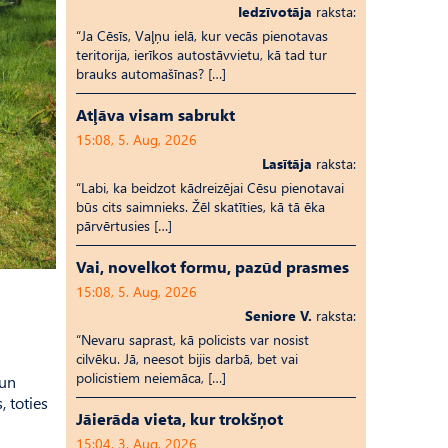
Iedzīvotāja
raksta:
“Ja Cēsīs, Vaļņu ielā, kur vecās pienotavas
teritorija, ierīkos autostāvvietu, kā tad tur
brauks automašīnas? […]
Atļāva visam sabrukt
15:08, 5. Aug, 2026
Lasītāja
raksta:
“Labi, ka beidzot kādreizējai Cēsu pienotavai
būs cits saimnieks. Žēl skatīties, kā tā ēka
pārvērtusies […]
Vai, novelkot formu, pazūd prasmes
15:08, 5. Aug, 2026
Seniore V.
raksta:
“Nevaru saprast, kā policists var nosist
cilvēku. Jā, neesot bijis darbā, bet vai
policistiem neiemāca, […]
 un
, toties
Jāierāda vieta, kur trokšņot
15:04, 3. Aug, 2026