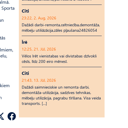
almā.
u Sporta
Citi
23:22, 2. Aug, 2026
un
Dažādi darbi-remonta,celtniecība,demontāža,
mēbeļu utiliāzācija,zāles pļaušana24826054
tās
Īrē
12:25, 21. Jūl, 2026
almiem,
elu,
Vēlos īrēt vienistabas vai divistabas dzīvokli
cēsīs, līdz 200 eiro mēnesī.
Citi
21:43, 13. Jūl, 2026
skiem
Dažādi saimnieciskie un remonta darbi,
demontāža-utilizācija, sadzīves tehnikas,
n
mēbeļu utilizācija, pagrabu tīrīšana. Visa veida
transports. […]