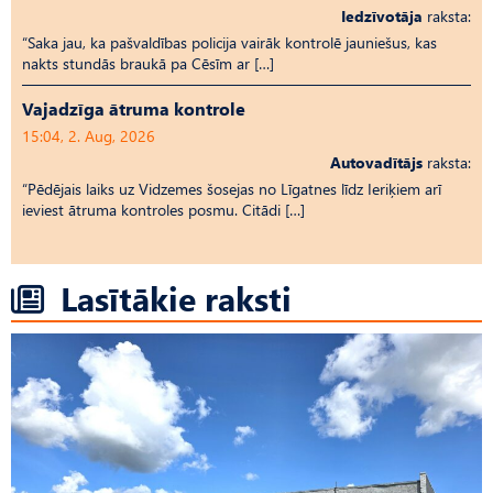
Iedzīvotāja
raksta:
“Saka jau, ka pašvaldības policija vairāk kontrolē jauniešus, kas
nakts stundās braukā pa Cēsīm ar […]
Vajadzīga ātruma kontrole
15:04, 2. Aug, 2026
Autovadītājs
raksta:
“Pēdējais laiks uz Vid­ze­mes šosejas no Līgatnes līdz Ieriķiem arī
ieviest ātruma kontroles posmu. Citādi […]
Lasītākie raksti