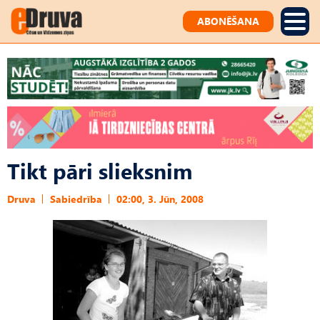
ABONĒŠANA
Tikt pāri slieksnim
Druva
Sabiedrība
02:00, 3. Jūn, 2008