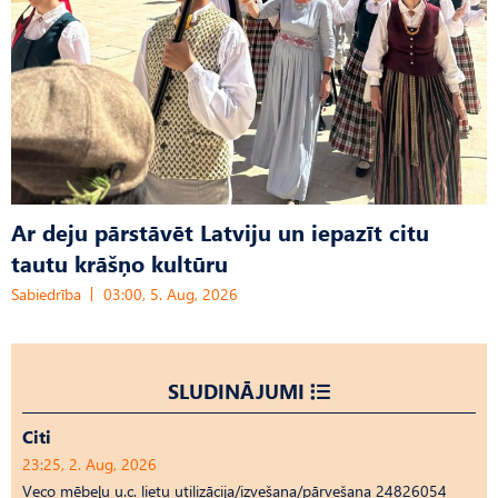
Ar deju pārstāvēt Latviju un iepazīt citu
tautu krāšņo kultūru
Sabiedrība
03:00, 5. Aug, 2026
SLUDINĀJUMI
Citi
23:25, 2. Aug, 2026
Veco mēbeļu u.c. lietu utilizācija/izvešana/pārvešana 24826054