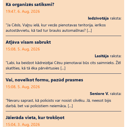
Kā organizēs satiksmi?
19:47, 6. Aug, 2026
Iedzīvotāja
raksta:
“Ja Cēsīs, Vaļņu ielā, kur vecās pienotavas teritorija, ierīkos
autostāvvietu, kā tad tur brauks automašīnas? […]
Atļāva visam sabrukt
15:08, 5. Aug, 2026
Lasītāja
raksta:
“Labi, ka beidzot kādreizējai Cēsu pienotavai būs cits saimnieks. Žēl
skatīties, kā tā ēka pārvērtusies […]
Vai, novelkot formu, pazūd prasmes
15:08, 5. Aug, 2026
Seniore V.
raksta:
“Nevaru saprast, kā policists var nosist cilvēku. Jā, neesot bijis
darbā, bet vai policistiem neiemāca, […]
Jāierāda vieta, kur trokšņot
15:04, 3. Aug, 2026