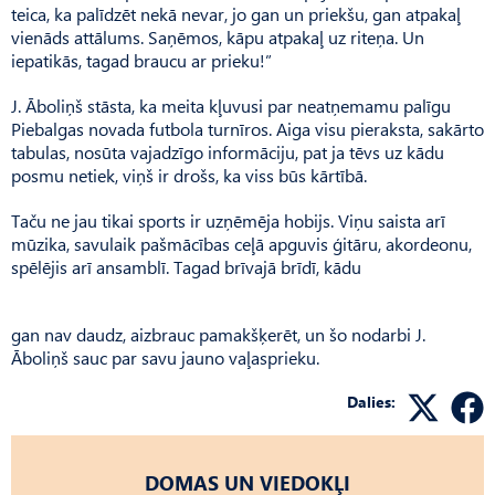
teica, ka palīdzēt nekā nevar, jo gan un priekšu, gan atpakaļ
vienāds attālums. Saņēmos, kāpu atpakaļ uz riteņa. Un
iepatikās, tagad braucu ar prieku!”
J. Āboliņš stāsta, ka meita kļuvusi par neatņemamu palīgu
Piebalgas novada futbola turnīros. Aiga visu pieraksta, sakārto
tabulas, nosūta vajadzīgo informāciju, pat ja tēvs uz kādu
posmu netiek, viņš ir drošs, ka viss būs kārtībā.
Taču ne jau tikai sports ir uzņēmēja hobijs. Viņu saista arī
mūzika, savulaik pašmācības ceļā apguvis ģitāru, akordeonu,
spēlējis arī ansamblī. Tagad brīvajā brīdī, kādu
gan nav daudz, aizbrauc pamakšķerēt, un šo nodarbi J.
Āboliņš sauc par savu jauno vaļasprieku.
Dalies:
DOMAS UN VIEDOKĻI