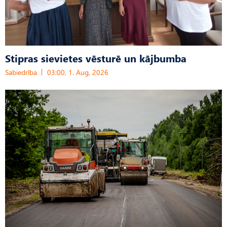
Stipras sievietes vēsturē un kājbumba
Sabiedrība
03:00, 1. Aug, 2026