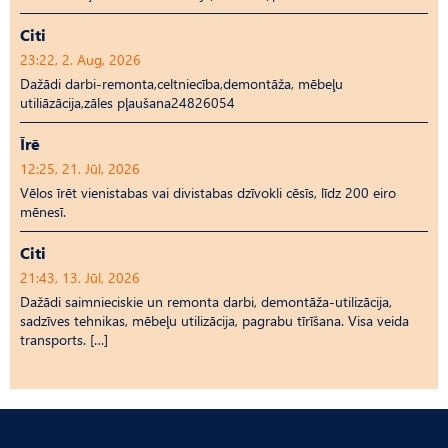
Citi
23:22, 2. Aug, 2026
Dažādi darbi-remonta,celtniecība,demontāža, mēbeļu
utiliāzācija,zāles pļaušana24826054
Īrē
12:25, 21. Jūl, 2026
Vēlos īrēt vienistabas vai divistabas dzīvokli cēsīs, līdz 200 eiro
mēnesī.
Citi
21:43, 13. Jūl, 2026
Dažādi saimnieciskie un remonta darbi, demontāža-utilizācija,
sadzīves tehnikas, mēbeļu utilizācija, pagrabu tīrīšana. Visa veida
transports. […]