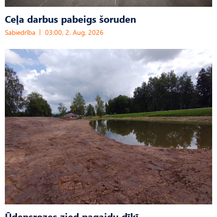
Ceļa darbus pabeigs šoruden
Sabiedrība
03:00, 2. Aug, 2026
Ūdensrozes zied pagaidu dīķī