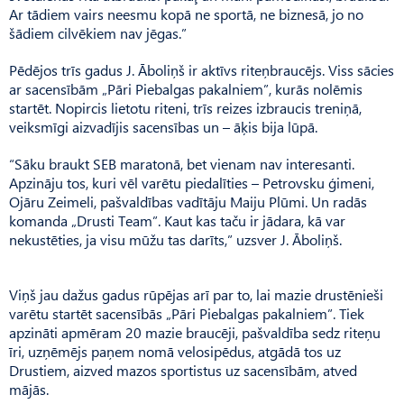
Ar tādiem vairs neesmu kopā ne sportā, ne biznesā, jo no
šādiem cilvēkiem nav jēgas.”
Pēdējos trīs gadus J. Āboliņš ir aktīvs riteņbraucējs. Viss sācies
ar sacensībām „Pāri Piebalgas pakalniem”, kurās nolēmis
startēt. Nopircis lietotu riteni, trīs reizes izbraucis treniņā,
veiksmīgi aizvadījis sacensības un – āķis bija lūpā.
“Sāku braukt SEB maratonā, bet vienam nav interesanti.
Apzināju tos, kuri vēl varētu piedalīties – Petrovsku ģimeni,
Ojāru Zeimeli, pašvaldības vadītāju Maiju Plūmi. Un radās
komanda „Drusti Team”. Kaut kas taču ir jādara, kā var
nekustēties, ja visu mūžu tas darīts,” uzsver J. Āboliņš.
Viņš jau dažus gadus rūpējas arī par to, lai mazie drustēnieši
varētu startēt sacensībās „Pāri Piebalgas pakalniem”. Tiek
apzināti apmēram 20 mazie braucēji, pašvaldība sedz riteņu
īri, uzņēmējs paņem nomā velosipēdus, atgādā tos uz
Drustiem, aizved mazos sportistus uz sacensībām, atved
mājās.