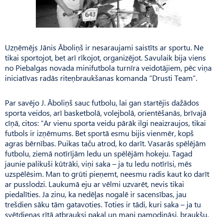
Uzņēmējs Jānis Āboliņš ir nesaraujami saistīts ar sportu. Ne
tikai sportojot, bet arī rīkojot, organizējot. Savulaik bija viens
no Piebalgas novada minifutbola turnīra veidotājiem, pēc viņa
iniciatīvas radās riteņbraukšanas komanda “Drusti Team”.
Par savējo J. Āboliņš sauc futbolu, lai gan startējis dažādos
sporta veidos, arī basketbolā, volejbolā, orientēšanās, brīvajā
cīņā, citos: “Ar vienu sporta veidu pārāk ilgi neaizraujos, tikai
futbols ir izņēmums. Bet sportā esmu bijis vienmēr, kopš
agras bērnības. Puikas taču atrod, ko darīt. Vasarās spēlējām
futbolu, ziemā notīrījām ledu un spēlējām hokeju. Tagad
jaunie palikuši kūtrāki, viņi saka – ja tu ledu notīrīsi, mēs
uzspēlēsim. Man to grūti pieņemt, neesmu radis kaut ko darīt
ar pusslodzi. Laukumā eju ar vēlmi uzvarēt, nevis tikai
piedalīties. Ja zinu, ka nedēļas nogalē ir sacensības, jau
trešdien sāku tām gatavoties. Toties ir tādi, kuri saka – ja tu
svētdienas rītā atbrauksi pakaļ un mani pamodināsi, braukšu.