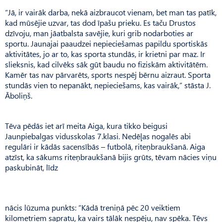
“Jā, ir vairāk darba, nekā aizbraucot vienam, bet man tas patīk,
kad mūsējie uzvar, tas dod īpašu prieku. Es taču Drustos
dzīvoju, man jāatbalsta savējie, kuri grib nodarboties ar
sportu. Jaunajai paaudzei nepieciešamas papildu sportiskās
aktivitātes, jo ar to, kas sporta stundās, ir krietni par maz. Ir
slieksnis, kad cilvēks sāk gūt baudu no fiziskām aktivitātēm.
Kamēr tas nav pārvarēts, sports nespēj bērnu aizraut. Sporta
stundās vien to nepanākt, nepieciešams, kas vairāk,” stāsta J.
Āboliņš.
Tēva pēdās iet arī meita Aiga, kura tikko beigusi
Jaunpiebalgas vidusskolas 7.klasi. Nedēļas nogalēs abi
regulāri ir kādās sacensībās – futbolā, riteņbraukšanā. Aiga
atzīst, ka sākums riteņbraukšanā bijis grūts, tēvam nācies viņu
paskubināt, līdz
nācis lūzuma punkts: “Kādā treniņā pēc 20 veiktiem
kilometriem sapratu, ka vairs tālāk nespēju, nav spēka. Tēvs