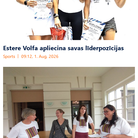
Estere Volfa apliecina savas līderpozīcijas
Sports
09:12, 1. Aug, 2026