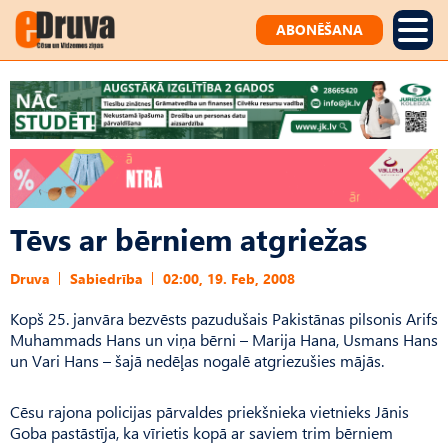
ABONĒŠANA
Tēvs ar bērniem atgriežas
Druva
Sabiedrība
02:00, 19. Feb, 2008
Kopš 25. janvāra bezvēsts pazudušais Pakistānas pilsonis Arifs
Muhammads Hans un viņa bērni – Marija Hana, Usmans Hans
un Vari Hans – šajā nedēļas nogalē atgriezušies mājās.
Cēsu rajona policijas pārvaldes priekšnieka vietnieks Jānis
Goba pastāstīja, ka vīrietis kopā ar saviem trim bērniem