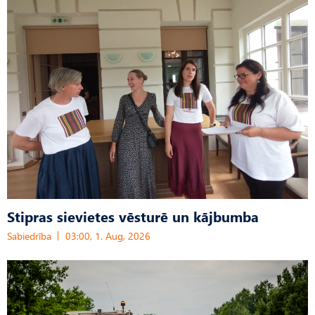
Stipras sievietes vēsturē un kājbumba
Sabiedrība
03:00, 1. Aug, 2026