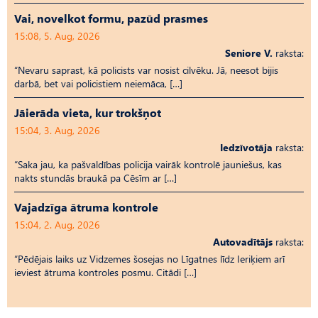
Vai, novelkot formu, pazūd prasmes
15:08, 5. Aug, 2026
Seniore V.
raksta:
“Nevaru saprast, kā policists var nosist cilvēku. Jā, neesot bijis
darbā, bet vai policistiem neiemāca, […]
Jāierāda vieta, kur trokšņot
15:04, 3. Aug, 2026
Iedzīvotāja
raksta:
“Saka jau, ka pašvaldības policija vairāk kontrolē jauniešus, kas
nakts stundās braukā pa Cēsīm ar […]
Vajadzīga ātruma kontrole
15:04, 2. Aug, 2026
Autovadītājs
raksta:
“Pēdējais laiks uz Vid­ze­mes šosejas no Līgatnes līdz Ieriķiem arī
ieviest ātruma kontroles posmu. Citādi […]