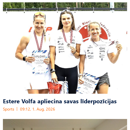
Estere Volfa apliecina savas līderpozīcijas
Sports
09:12, 1. Aug, 2026