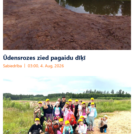
Ūdensrozes zied pagaidu dīķī
Sabiedrība
03:00, 4. Aug, 2026