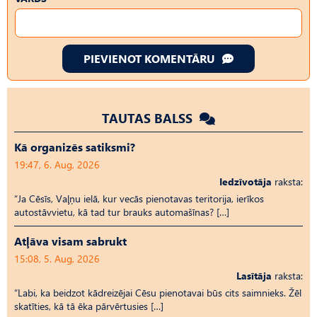
PIEVIENOT KOMENTĀRU
TAUTAS BALSS
Kā organizēs satiksmi?
19:47, 6. Aug, 2026
Iedzīvotāja
raksta:
“Ja Cēsīs, Vaļņu ielā, kur vecās pienotavas teritorija, ierīkos
autostāvvietu, kā tad tur brauks automašīnas? […]
Atļāva visam sabrukt
15:08, 5. Aug, 2026
Lasītāja
raksta:
“Labi, ka beidzot kādreizējai Cēsu pienotavai būs cits saimnieks. Žēl
skatīties, kā tā ēka pārvērtusies […]