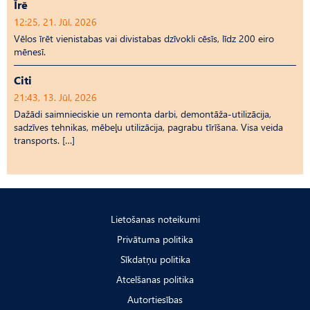
Īrē
12:25, 21. Jūl, 2026
Vēlos īrēt vienistabas vai divistabas dzīvokli cēsīs, līdz 200 eiro
mēnesī.
Citi
21:43, 13. Jūl, 2026
Dažādi saimnieciskie un remonta darbi, demontāža-utilizācija,
sadzīves tehnikas, mēbeļu utilizācija, pagrabu tīrīšana. Visa veida
transports. […]
Lietošanas noteikumi
Privātuma politika
Sīkdatņu politika
Atcelšanas politika
Autortiesības