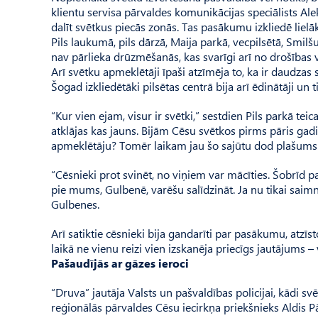
klientu servisa pārvaldes komunikācijas speciālists Al
dalīt svētkus piecās zonās. Tas pasākumu izkliedē lielākā
Pils laukumā, pils dārzā, Maija parkā, vecpilsētā, Smil
nav pārlieka drūzmēšanās, kas svarīgi arī no drošības
Arī svētku apmeklētāji īpaši atzīmēja to, ka ir daudza
Šogad izkliedētāki pilsētas centrā bija arī ēdinātāji un 
“Kur vien ejam, visur ir svētki,” sestdien Pils parkā tei
atklājas kas jauns. Bijām Cēsu svētkos pirms pāris gadi
apmeklētāju? Tomēr laikam jau šo sajūtu dod plašums
“Cēsnieki prot svinēt, no viņiem var mācīties. Šobrīd pat
pie mums, Gulbenē, varēšu salīdzināt. Ja nu tikai saim
Gulbenes.
Arī satiktie cēsnieki bija gandarīti par pasākumu, atzīs
laikā ne vienu reizi vien izskanēja priecīgs jautājums –
Pašaudījās ar gāzes ieroci
“Druva” jautāja Valsts un pašvaldības policijai, kādi svē
reģionālās pārvaldes Cēsu iecirkņa priekšnieks Aldis Pā