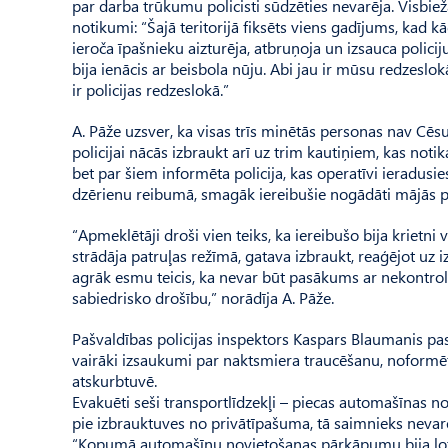
par darba trūkumu policisti sūdzēties nevarēja. Visbiežā
notikumi: “Šajā teritorijā fiksēts viens gadījums, kad 
ieroča īpašnieku aizturēja, atbruņoja un izsauca policiju.
bija ienācis ar beisbola nūju. Abi jau ir mūsu redzeslok
ir policijas redzeslokā.”
A. Pāže uzsver, ka visas trīs minētās personas nav Cēs
policijai nācās izbraukt arī uz trim kautiņiem, kas notika
bet par šiem informēta policija, kas operatīvi ieradusi
dzērienu reibumā, smagāk iereibušie nogādāti mājās p
“Apmeklētāji droši vien teiks, ka iereibušo bija krietni
strādāja patruļas režīmā, gatava izbraukt, reaģējot uz
agrāk esmu teicis, ka nevar būt pasākums ar nekontrolēt
sabiedrisko drošību,” norādīja A. Pāže.
Pašvaldības policijas inspektors Kaspars Blaumanis past
vairāki izsaukumi par naktsmiera traucēšanu, noformēt
atskurbtuvē.
Evakuēti seši transportlīdzekļi – piecas automašīnas no 
pie izbrauktuves no privātīpašuma, tā saimnieks nevarēj
“Kopumā automašīnu novietošanas pārkāpumu bija ļoti dau