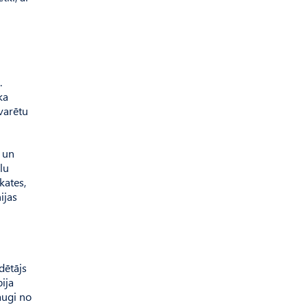
.
ka
 varētu
s un
lu
kates,
ijas
dētājs
ija
augi no