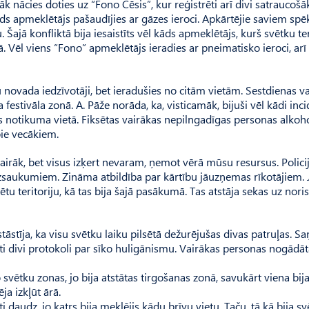
k nācies doties uz “Fono Cēsis”, kur reģistrēti arī divi satraucošā
kāds apmeklētājs pašaudījies ar gāzes ieroci. Apkārtējie saviem sp
 Šajā konfliktā bija iesaistīts vēl kāds apmeklētājs, kurš svētku ter
ā. Vēl viens “Fono” apmeklētājs ieradies ar pneimatisko ieroci, arī 
u novada iedzīvotāji, bet ieradušies no citām vietām. Sestdienas v
 festivāla zonā. A. Pāže norāda, ka, visticamāk, bijuši vēl kādi inci
es notikuma vietā. Fiksētas vairākas nepilngadīgas personas alkoh
ie vecākiem.
 vairāk, bet visus izķert nevaram, ņemot vērā mūsu resursus. Polici
 izsaukumiem. Zināma atbildība par kārtību jāuzņemas rīkotājiem. 
u teritoriju, kā tas bija šajā pasākumā. Tas atstāja sekas uz nori
āstīja, ka visu svētku laiku pilsētā dežurējušas divas patruļas. S
i divi protokoli par sīko huligānismu. Vairā­kas personas nogādā
svētku zonas, jo bija atstātas tirgošanas zonā, savukārt viena bija
a izkļūt ārā.
dz, jo katrs bija meklējis kādu brīvu vietu. Taču, tā kā bija svē