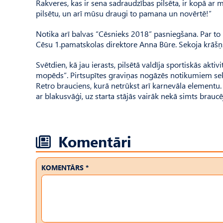
Rakveres, kas ir sena sadraudzības pilsēta, ir kopā ar m
pilsētu, un arī mūsu draugi to pamana un novērtē!”
Notika arī balvas “Cēsnieks 2018” pasniegšana. Par to 
Cēsu 1.pamatskolas direktore Anna Būre. Sekoja krāšņs
Svētdien, kā jau ierasts, pilsētā valdīja sportiskās aktivi
mopēds”. Pirtsupītes graviņas nogāzēs notikumiem sekoja
Retro brauciens, kurā netrūkst arī karnevāla elementu. 
ar blakusvāģi, uz starta stājās vairāk nekā simts braucē
Komentāri
KOMENTĀRS *