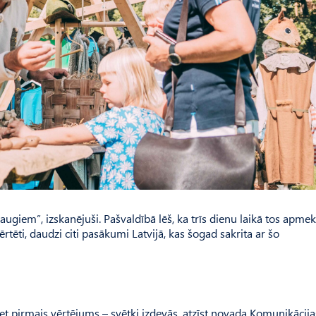
augiem”, izskanējuši. Pašvaldībā lēš, ka trīs dienu laikā tos apmek
ērtēti, daudzi citi pasākumi Latvijā, kas šogad sakrita ar šo
et pirmais vērtējums – svētki izdevās, atzīst novada Komunikācij