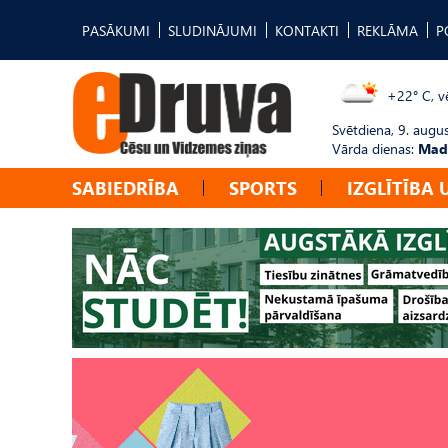
PASĀKUMI
SLUDINĀJUMI
KONTAKTI
REKLĀMA
P
+22° C, vē
Svētdiena, 9. augu
Vārda dienas:
Mad
SABIEDRĪBA
SPORTS
IZGLĪTĪBA 