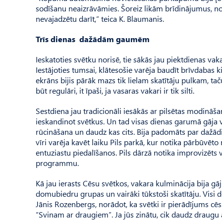
sodīšanu neaizrāvāmies. Šoreiz likām brīdinājumus, no
nevajadzētu darīt,” teica K. Blaumanis.
Trīs dienas dažādām gaumēm
Ieskatoties svētku norisē, tie sākās jau piektdienas vak
Iestājoties tumsai, klātesošie varēja baudīt brīvdabas k
ekrāns bijis pārāk mazs tik lielam skatītāju pulkam, ta
būt regulāri, it īpaši, ja vasaras vakari ir tik silti.
Sestdiena jau tradicionāli iesākās ar pilsētas modināšan
ieskandinot svētkus. Un tad visas dienas garumā gāja 
rūcināšana un daudz kas cits. Bija padomāts par da
vīri varēja kavēt laiku Pils parkā, kur notika pārbūvēt
entuziastu piedalīšanos. Pils dārzā notika improvizēts
programmu.
Kā jau ierasts Cēsu svētkos, vakara kulminācija bija gā
domubiedru grupas un vairāki tūkstoši skatītāju. Visi 
Jānis Rozen­bergs, norādot, ka svētki ir pierādījums cē
“Svinam ar draugiem”. Ja jūs zinātu, cik daudz draug