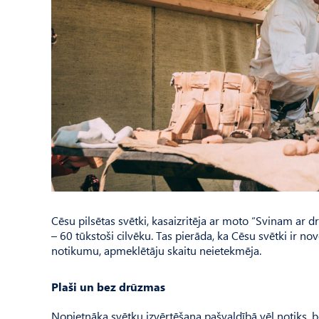
Cēsu pilsētas svētki, kasaizritēja ar moto “Svinam ar dr
– 60 tūkstoši cilvēku. Tas pierāda, ka Cēsu svētki ir nov
notikumu, apmeklētāju skaitu neietekmēja.
Plaši un bez drūzmas
Nopietnāka svētku izvērtēšana pašvaldībā vēl notiks, b