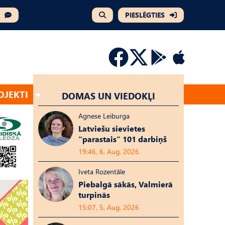
PIESLĒGTIES
OJEKTI
DOMAS UN VIEDOKĻI
Agnese Leiburga
Latviešu sievietes
“parastais” 101 darbiņš
19:46, 6. Aug, 2026
Iveta Rozentāle
Piebalgā sākās, Valmierā
turpinās
15:07, 5. Aug, 2026