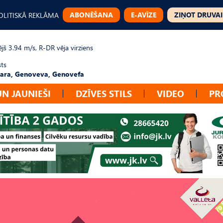
ABONĒŠANA
E-AVĪZE
ZIŅOT DRUVAI
OLITISKĀ REKLĀMA
jš 3.94 m/s, R-DR vēja virziens
sts
ara, Genoveva, Genovefa
UN JAUNIEŠI
DZĪVES STILS
VIDEO
PR