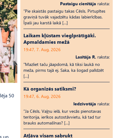
Pastaigu cienītāja
raksta:
“Pie skaistās pastaigu takas Cēsīs, Pirtupītes
graviņā tuvāk vajadzētu kādas labierīcības.
Īpaši jau karstā laikā […]
Laikam kļūstam vieglprātīgāki.
Apmaldamies mežā
19:47, 7. Aug, 2026
Lasītāja R.
raksta:
“Mazliet taču jāapdomā, kā tiksi laukā no
meža, pirms tajā ej. Saka, ka šogad palīdzēt
[…]
Kā organizēs satiksmi?
lēja 50
19:47, 6. Aug, 2026
Iedzīvotāja
raksta:
“Ja Cēsīs, Vaļņu ielā, kur vecās pienotavas
teritorija, ierīkos autostāvvietu, kā tad tur
brauks automašīnas? […]
Atļāva visam sabrukt
as un