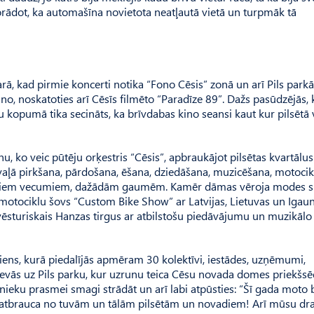
rādot, ka automašīna novietota neatļautā vietā un turpmāk tā
arā, kad pirmie koncerti notika “Fono Cēsis” zonā un arī Pils parkā
ino, noskatoties arī Cēsīs filmēto “Paradīze 89”. Dažs pasūdzējās, 
ču kopumā tika secināts, ka brīvdabas kino seansi kaut kur pilsētā
u, ko veic pūtēju orķestris “Cēsis”, apbraukājot pilsētas kvartālu
vaļā pirkšana, pārdošana, ēšana, dziedāšana, muzicēšana, motocik
žādiem vecumiem, dažādām gaumēm. Kamēr dāmas vēroja modes s
o motociklu šovs “Custom Bike Show” ar Latvijas, Lietuvas un Igaun
 vēsturiskais Hanzas tirgus ar atbilstošu piedāvājumu un muzikālo
jiens, kurā piedalījās apmēram 30 kolektīvi, iestādes, uzņēmumi,
devās uz Pils parku, kur uzrunu teica Cēsu novada domes priekšsē
snieku prasmei smagi strādāt un arī labi atpūsties: “Šī gada moto b
u atbrauca no tuvām un tālām pilsētām un novadiem! Arī mūsu dr