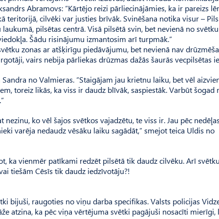
eksandrs Abramovs: “Kārtējo reizi pārliecinājāmies, ka ir pareizs 
 teritorijā, cilvēki var justies brīvāk. Svinēšana notika visur – Pils
šu laukumā, pilsētas centrā. Visā pilsētā svin, bet nevienā no svēt
 viedokļa. Šādu risinājumu izmantosim arī turpmāk.”
s svētku zonas ar atšķirīgu piedāvājumu, bet nevienā nav drūzmēša
tirgotāji, vairs nebija pārliekas drūzmas dažās šaurās vecpilsētas ie
ca Sandra no Valmieras. “Staigājam jau krietnu laiku, bet vēl aizvie
em, toreiz likās, ka viss ir daudz blīvāk, saspiestāk. Varbūt šogad
.”
 nezinu, ko vēl šajos svētkos vajadzētu, te viss ir. Jau pēc nedēļas
nieki varēja nedaudz vēsāku laiku sagādāt,” smejot teica Uldis no
tot, ka vienmēr patīkami redzēt pilsētā tik daudz cilvēku. Arī svētk
 vai tiešām Cēsīs tik daudz iedzīvotāju?!
tki bijuši, raugoties no viņu darba specifikas. Valsts policijas Vid
že atzina, ka pēc viņa vērtējuma svētki pagājuši nosacīti mierīgi, 