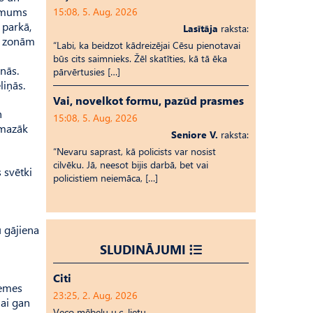
lēmums
15:08, 5. Aug, 2026
 parkā,
Lasītāja
raksta:
ku zonām
“Labi, ka beidzot kādreizējai Cēsu pienotavai
būs cits saimnieks. Žēl skatīties, kā tā ēka
nās.
pārvērtusies […]
liņās.
Vai, novelkot formu, pazūd prasmes
n
15:08, 5. Aug, 2026
 mazāk
Seniore V.
raksta:
“Nevaru saprast, kā policists var nosist
cilvēku. Jā, neesot bijis darbā, bet vai
 svētki
policistiem neiemāca, […]
u gājiena
SLUDINĀJUMI
Citi
zemes
23:25, 2. Aug, 2026
lai gan
Veco mēbeļu u.c. lietu