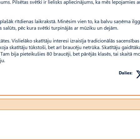
ums. Pilsētas svētki ir lielisks apliecinājums, ka mēs lepojamies a
plašāk rītdienas laikrakstā. Minēsim vien to, ka balvu saņēma ilg
 salūts, pēc kura svētki turpinājās ar mūziku un dejām.
tātes. Vislielāko skatītāju interesi izraisīja tradicionālās sacensības 
 skatītāju tūkstoši, bet arī braucēju netrūka. Skatītāju gaidītāka
Tam bija pieteikušies 80 braucēji, bet pārējās klasēs, tai skaitā 
ju.
Dalies: