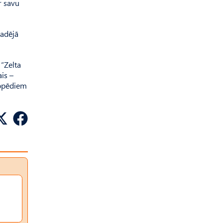
r savu
gadējā
“Zel­ta
is –
mopēdiem