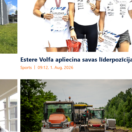
Estere Volfa apliecina savas līderpozīcij
Sports
09:12, 1. Aug, 2026