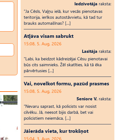
Iedzīvotāja
raksta:
“Ja Cēsīs, Vaļņu ielā, kur vecās pienotavas
teritorija, ierīkos autostāvvietu, kā tad tur
brauks automašīnas? […]
Atļāva visam sabrukt
15:08, 5. Aug, 2026
Lasītāja
raksta:
“Labi, ka beidzot kādreizējai Cēsu pienotavai
būs cits saimnieks. Žēl skatīties, kā tā ēka
pārvērtusies […]
Vai, novelkot formu, pazūd prasmes
15:08, 5. Aug, 2026
Seniore V.
raksta:
“Nevaru saprast, kā policists var nosist
cilvēku. Jā, neesot bijis darbā, bet vai
policistiem neiemāca, […]
Jāierāda vieta, kur trokšņot
15:04, 3. Aug, 2026