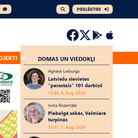
PIESLĒGTIES
OJEKTI
DOMAS UN VIEDOKĻI
Agnese Leiburga
Latviešu sievietes
“parastais” 101 darbiņš
19:46, 6. Aug, 2026
Iveta Rozentāle
Piebalgā sākās, Valmierā
turpinās
15:07, 5. Aug, 2026