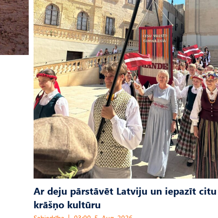
Ar deju pārstāvēt Latviju un iepazīt citu
krāšņo kultūru
Sabiedrība
03:00, 5. Aug, 2026