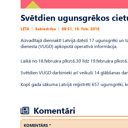
Svētdien ugunsgrēkos cietuš
LETA
Sabiedrība
09:51, 19. Feb, 2018
Aizvadītajā diennaktī Latvijā dzēsti 17 ugunsgrēki un ta
dienesta (VUGD) apkopotā operatīvā informācija.
Laikā no 18.februāra plkst.6.30 līdz 19.februāra plkst.6
Svētdien VUGD darbinieki arī veikuši 14 glābšanas darb
Kopš gada sākuma Latvijā reģistrēti 657 ugunsgrēki, kuro
Komentāri
KOMENTĀRS *