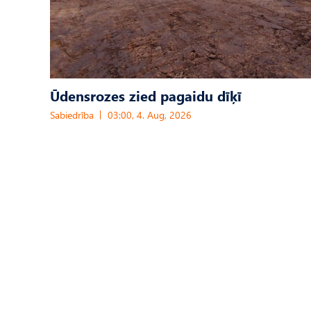
Ūdensrozes zied pagaidu dīķī
Sabiedrība
03:00, 4. Aug, 2026