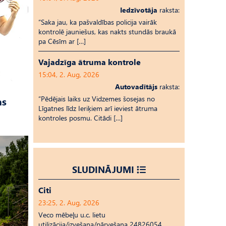
Iedzīvotāja
raksta:
“Saka jau, ka pašvaldības policija vairāk
kontrolē jauniešus, kas nakts stundās braukā
pa Cēsīm ar […]
Vajadzīga ātruma kontrole
15:04, 2. Aug, 2026
Autovadītājs
raksta:
“Pēdējais laiks uz Vid­ze­mes šosejas no
as
Līgatnes līdz Ieriķiem arī ieviest ātruma
kontroles posmu. Citādi […]
SLUDINĀJUMI
Citi
23:25, 2. Aug, 2026
Veco mēbeļu u.c. lietu
utilizācija/izvešana/pārvešana 24826054