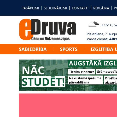
PASĀKUMI
SLUDINĀJUMI
KONTAKTI
REKLĀMA
P
+16° C, vē
Piektdiena, 7. augu
Vārda dienas:
Alfr
SABIEDRĪBA
SPORTS
IZGLĪTĪBA 