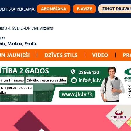
ABONĒŠANA
E-AVĪZE
ZIŅOT DRUVAI
OLITISKĀ REKLĀMA
jš 3.4 m/s, D-DR vēja virziens
sts
ēds, Madars, Fredis
UN JAUNIEŠI
DZĪVES STILS
VIDEO
PR