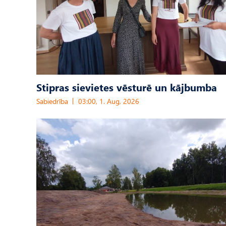
Stipras sievietes vēsturē un kājbumba
Sabiedrība
03:00, 1. Aug, 2026