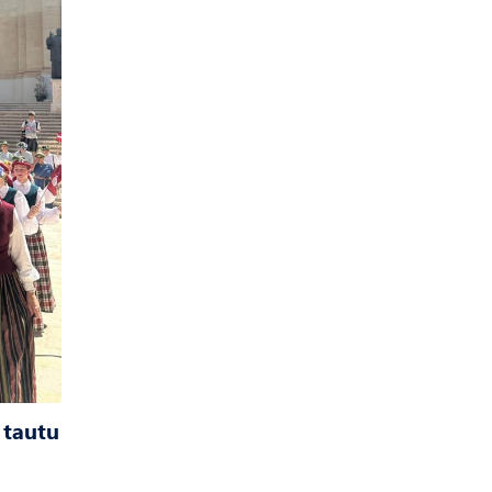
 tautu