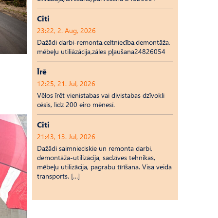
Citi
23:22, 2. Aug, 2026
Dažādi darbi-remonta,celtniecība,demontāža,
mēbeļu utiliāzācija,zāles pļaušana24826054
Īrē
12:25, 21. Jūl, 2026
Vēlos īrēt vienistabas vai divistabas dzīvokli
cēsīs, līdz 200 eiro mēnesī.
Citi
21:43, 13. Jūl, 2026
Dažādi saimnieciskie un remonta darbi,
demontāža-utilizācija, sadzīves tehnikas,
mēbeļu utilizācija, pagrabu tīrīšana. Visa veida
transports. […]