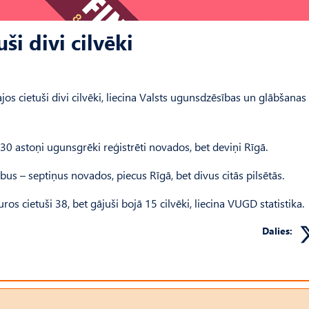
i divi cilvēki
jos cietuši divi cilvēki, liecina Valsts ugunsdzēsības un glābšanas
.30 astoņi ugunsgrēki reģistrēti novados, bet deviņi Rīgā.
us – septiņus novados, piecus Rīgā, bet divus citās pilsētās.
s cietuši 38, bet gājuši bojā 15 cilvēki, liecina VUGD statistika.
Dalies: