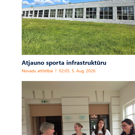
Atjauno sporta infrastruktūru
Novadu attīstībai
02:05, 5. Aug, 2026