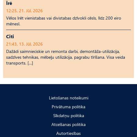
Īrē
12:25, 21. Jūl, 2026
Vēlos īrēt vienistabas vai divistabas dzīvokli cēsīs, līdz 200 eiro
mēnesī.
Citi
21:43, 13. Jūl, 2026
Dažādi saimnieciskie un remonta darbi, demontāža-utilizācija,
sadzīves tehnikas, mēbeļu utilizācija, pagrabu tīrīšana. Visa veida
transports. […]
Lietošanas noteikumi
Privātuma politika
Sīkdatņu politika
Atcelšanas politika
Autortiesības