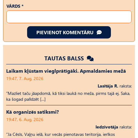
VĀRDS *
PIEVIENOT KOMENTĀRU
TAUTAS BALSS
Laikam kļūstam vieglprātīgāki. Apmaldamies mežā
19:47, 7. Aug, 2026
Lasītāja R.
raksta:
“Mazliet taču jāapdomā, kā tiksi laukā no meža, pirms tajā ej. Saka,
ka šogad palīdzēt […]
Kā organizēs satiksmi?
19:47, 6. Aug, 2026
Iedzīvotāja
raksta:
“Ja Cēsīs, Vaļņu ielā, kur vecās pienotavas teritorija, ierīkos