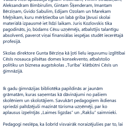
Aleksandram Bimbirulim, Gintam Šķenderam, Imantam
Bērziņam, Gvido Sabulim, Edijam Ozolam un Marekam
Meļņikam, kuru mērķtiecība un labā griba ļāvusi skolai
materiālā izpausmē iet līdzi laikam. Juris Kozlovskis tika
pagodināts, jo, būdams Cēsu uzņēmējs, atbalstījis talantīgu
absolventi, paverot viņai finansiālas iespējas studēt iecerētajā
profesijā.
Skolas direktore Gunta Bērziņa kā ļoti lielu ieguvumu izglītībai
Cēsīs nosauca pilsētas domes konsekvento, atbalstošo
politiku un biznesa augstskolas „Turība” klātbūtni Cēsīs un
ģimnāzijā.
Ik gadu ģimnāzijas bibliotēka papildinās ar jaunām
grāmatām, kuras saņemtas kā dāvinājumi no pašiem
skolēniem un skolotājiem. Savukārt pedagogiem ikdienas
spriedzi palīdzējuši mazināt tūrisma uzņēmēji, par ko
aplausus izpelnījās „Laimes ligzdas” un „Rakšu” saimnieki.
Pedagogi neslēpa, ka šobrīd visvairāk noraizējušies par to, lai