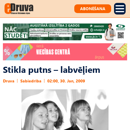
ABONĒŠANA
Stikla putns – labvēļiem
Druva
Sabiedrība
02:00, 30. Jan, 2009