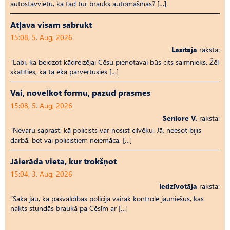
autostāvvietu, kā tad tur brauks automašīnas? […]
Atļāva visam sabrukt
15:08, 5. Aug, 2026
Lasītāja
raksta:
“Labi, ka beidzot kādreizējai Cēsu pienotavai būs cits saimnieks. Žēl
skatīties, kā tā ēka pārvērtusies […]
Vai, novelkot formu, pazūd prasmes
15:08, 5. Aug, 2026
Seniore V.
raksta:
“Nevaru saprast, kā policists var nosist cilvēku. Jā, neesot bijis
darbā, bet vai policistiem neiemāca, […]
Jāierāda vieta, kur trokšņot
15:04, 3. Aug, 2026
Iedzīvotāja
raksta:
“Saka jau, ka pašvaldības policija vairāk kontrolē jauniešus, kas
nakts stundās braukā pa Cēsīm ar […]