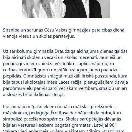
Sirsnība un sarunas Cēsu Valsts ģimnāzijas pateicības dienā
vienoja viesus un skolas pārstāvjus.
Uz sarīkojumu ģimnāzijā Draudzīgā aicinājuma dienas gaidās
bija aicināti skolēnu vecāki un skolas mecenāti. Jaunieši un
pedagogi viņiem sniedza vērtīgāko – apliecinājumu, ka
cerības ieraudzīt gudru un vitālu izaugam jauno paaudzi –
piepildās. Ģimnāzistu sniegtā muzikāli liriskā pusstunda, kura
bija tapusi skolotājas Inese Lāces režijā, pieaugušajiem dāvāja
pārdomu vielu par vispārcilvēciskām vērtībām, smaidu un arī
atslodzes brīdi ikdienas steigā.
Pie jaunajiem īpašniekiem nonāca mākslas priekšmeti –
mākslinieka, pedagoga Ēro Rasa darinātie stikla putni, kuri
simbolizē pacelšanos spārnos. Skolas sarūpētajās dāvanās
bija arī vēstures liecībām bagātas grāmatas „Latvijai 90″.
Vakara viesi aplaudēja Egilam Viškintam, Vilnim Strazdiņam,