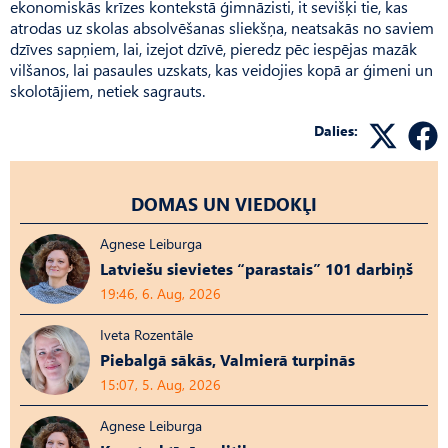
ekonomiskās krīzes kontekstā ģimnāzisti, it sevišķi tie, kas
atrodas uz skolas absolvēšanas sliekšņa, neatsakās no saviem
dzīves sapņiem, lai, izejot dzīvē, pieredz pēc iespējas mazāk
vilšanos, lai pasaules uzskats, kas veidojies kopā ar ģimeni un
skolotājiem, netiek sagrauts.
Dalies:
DOMAS UN VIEDOKĻI
Agnese Leiburga
Latviešu sievietes “parastais” 101 darbiņš
19:46, 6. Aug, 2026
Iveta Rozentāle
Piebalgā sākās, Valmierā turpinās
15:07, 5. Aug, 2026
Agnese Leiburga