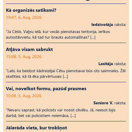
Kā organizēs satiksmi?
19:47, 6. Aug, 2026
Iedzīvotāja
raksta:
“Ja Cēsīs, Vaļņu ielā, kur vecās pienotavas teritorija, ierīkos
autostāvvietu, kā tad tur brauks automašīnas? […]
Atļāva visam sabrukt
15:08, 5. Aug, 2026
Lasītāja
raksta:
“Labi, ka beidzot kādreizējai Cēsu pienotavai būs cits saimnieks. Žēl
skatīties, kā tā ēka pārvērtusies […]
Vai, novelkot formu, pazūd prasmes
15:08, 5. Aug, 2026
Seniore V.
raksta:
“Nevaru saprast, kā policists var nosist cilvēku. Jā, neesot bijis
darbā, bet vai policistiem neiemāca, […]
Jāierāda vieta, kur trokšņot