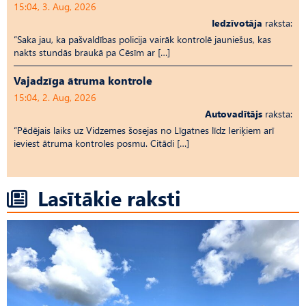
15:04, 3. Aug, 2026
Iedzīvotāja
raksta:
“Saka jau, ka pašvaldības policija vairāk kontrolē jauniešus, kas
nakts stundās braukā pa Cēsīm ar […]
Vajadzīga ātruma kontrole
15:04, 2. Aug, 2026
Autovadītājs
raksta:
“Pēdējais laiks uz Vid­ze­mes šosejas no Līgatnes līdz Ieriķiem arī
ieviest ātruma kontroles posmu. Citādi […]
Lasītākie raksti