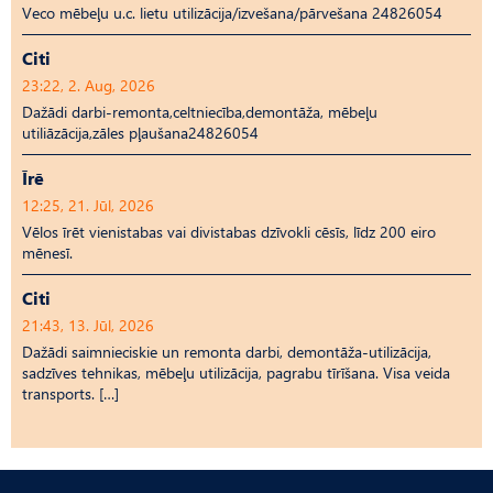
Veco mēbeļu u.c. lietu utilizācija/izvešana/pārvešana 24826054
Citi
23:22, 2. Aug, 2026
Dažādi darbi-remonta,celtniecība,demontāža, mēbeļu
utiliāzācija,zāles pļaušana24826054
Īrē
12:25, 21. Jūl, 2026
Vēlos īrēt vienistabas vai divistabas dzīvokli cēsīs, līdz 200 eiro
mēnesī.
Citi
21:43, 13. Jūl, 2026
Dažādi saimnieciskie un remonta darbi, demontāža-utilizācija,
sadzīves tehnikas, mēbeļu utilizācija, pagrabu tīrīšana. Visa veida
transports. […]