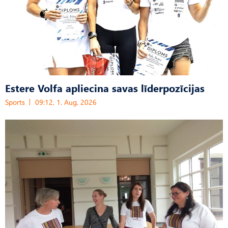
Estere Volfa apliecina savas līderpozīcijas
Sports
09:12, 1. Aug, 2026