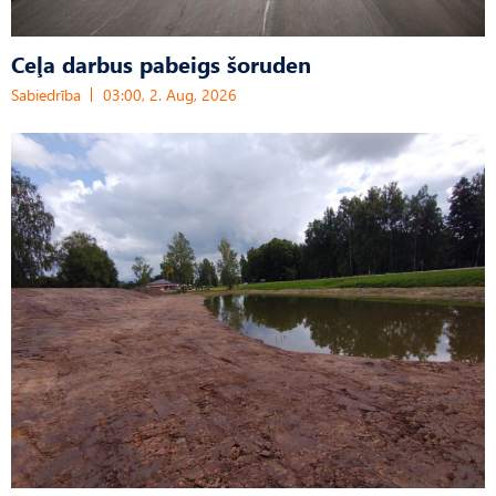
Ceļa darbus pabeigs šoruden
Sabiedrība
03:00, 2. Aug, 2026