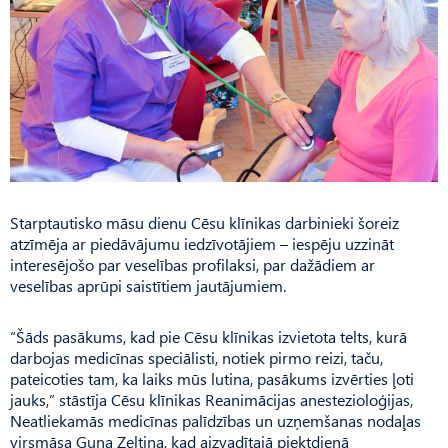
Starptautisko māsu dienu Cēsu klīnikas darbinieki šoreiz
atzīmēja ar piedāvājumu iedzīvotājiem – iespēju uzzināt
interesējošo par veselības profilaksi, par dažādiem ar
veselības aprūpi saistītiem jautājumiem.
“Šāds pasākums, kad pie Cēsu klīnikas izvietota telts, kurā
darbojas medicīnas speciālisti, notiek pirmo reizi, taču,
pateicoties tam, ka laiks mūs lutina, pasākums izvērties ļoti
jauks,” stāstīja Cēsu klīnikas Reanimācijas anestezioloģijas,
Neatliekamās medicīnas palīdzības un uzņemšanas nodaļas
virsmāsa Guna Zeltiņa, kad aizvadītajā piektdienā