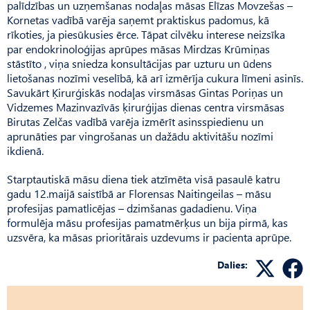
palīdzības un uzņemšanas nodaļas māsas Elīzas Movzešas –
Kornetas vadībā varēja saņemt praktiskus padomus, kā
rīkoties, ja piesūkusies ērce. Tāpat cilvēku interese neizsīka
par endokrinoloģijas aprūpes māsas Mirdzas Krūmiņas
stāstīto , viņa sniedza konsultācijas par uzturu un ūdens
lietošanas nozīmi veselībā, kā arī izmērīja cukura līmeni asinīs.
Savukārt Ķirurģiskās nodaļas virsmāsas Gintas Poriņas un
Vidzemes Mazinvazīvās ķirurģijas dienas centra virsmāsas
Birutas Zelčas vadībā varēja izmērīt asinsspiedienu un
aprunāties par vingrošanas un dažādu aktivitāšu nozīmi
ikdienā.
Starptautiskā māsu diena tiek atzīmēta visā pasaulē katru
gadu 12.maijā saistībā ar Florensas Naitingeilas – māsu
profesijas pamatlicējas – dzimšanas gadadienu. Viņa
formulēja māsu profesijas pamatmērķus un bija pirmā, kas
uzsvēra, ka māsas prioritārais uzdevums ir pacienta aprūpe.
Dalies: