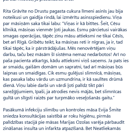
Rita Grāvīte no Drustu pagasta cukura līmeni asinīs jau bija
noteikusi un gaidīja rindā, lai izmērītu asinsspiedienu. Viņa
par māsiņām saka tikai labu: “Viņas ir kā bitītes. Šeit, Cēsu
klīnikā, māsiņas vienmēr ļoti jaukas. Esmu pārcietusi vairākas
smagas operācijas, tāpēc zinu māsu attieksmi ne tikai Cēsīs,
bet arī Rīgā. Gribētu teikt, ka māsiņas reti ir nīgras, ja ir, tad
tikai tāpēc, ka ir pārstrādājušas. Mēs nenovērtējam viņu
darbu, taču bez māsām šī sistēma nemaz nedarbotos! Arī no
paša pacienta atkarīgs, kādu attieksmi viņš saņems. Ja pats ies
ar smaidu, gaišām domām un sapratni, tad arī māsiņas būs
laipnas un smaidīgas. Cik esmu gulējusi slimnīcā, māsiņas,
kas pasaka labu vārdu un uzmundrina, ir kā saulītes drūmā
dienā. Viņu labie darbi un vārdi ļoti palīdz tikt pāri
sarežģījumiem, īpaši, ja atrodies nevis mājās, bet slimnīcas
gultā un slīgsti raizēs par turpmāko veseļošanās gaitu.”
Pasākumā infekciju slimību un kontroles māsa Evija Šmite
sniedza konsultācijas saistībā ar roku higiēnu, pirmās
palīdzības stacijā pie māsas Marijas Ozolas varēja pārbaudīt
zināšanas insulta un infarkta atpazīšanā. Bet Neatliekamās