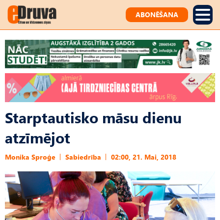
ABONĒŠANA
Starptautisko māsu dienu
atzīmējot
Monika Sproģe
Sabiedrība
02:00, 21. Mai, 2018