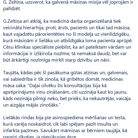
G. Zeltiņa, uzsverot, ka galvenā māsiņas misija vēl joprojām ir
palīdzēt.
G.Zeltiņa arī atklāj, ka medicīnā darba organizēšanā tiek
veicināta hierarhija, proti, ārsts, pacients un tikai tad māsiņa,
kaut vajadzētu pārorientēties no šī modeļa uz vienlīdzīgāku,
kurā māsiņām ir lielāka un atbildīgāka loma pacienta aprūpē.
Cēsu klīnikas speciāliste piebilst, ka arī pateiktam vārdam un
informācijai ir izšķiroša nozīme, tā nemaksā daudz, bet var
būt ārkārtīgi nozīmīga mirklī starp dzīvību un nāvi.
Taujāta, kādas pēc šī pasākuma gūtas atziņas un, galvenais,
vai sabiedrība ir tik zinoša, kā gribētos domāt, medicīnas
māsa saka: “Daļai cilvēku šīs konsultācijas bija kā
apstiprinājums viņu zināšanām, citi uzzināja kaut ko jaunu,
kāds nezināja pilnīgi neko, bet prieks, ka nekautrējās, vaicāja
un aizgāja mājās zinošāks.”
Lielākās rindas bija pie asinsspiediena mērīšanas un testa,
kurā varēja noskaidrot, cik labi spējam pazīt insulta un
infarkta pazīmes. Savukārt māmiņas ar bērniem taujāja, kā
pareizi rīkoties, ja piesūkusies ērce.