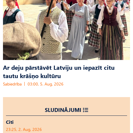
Ar deju pārstāvēt Latviju un iepazīt citu
tautu krāšņo kultūru
Sabiedrība
03:00, 5. Aug, 2026
SLUDINĀJUMI
Citi
23:25, 2. Aug, 2026