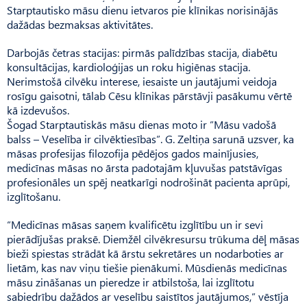
Starptautisko māsu dienu ietvaros pie klīnikas norisinājās
dažādas bezmaksas aktivitātes.
Darbojās četras stacijas: pirmās palīdzības stacija, diabētu
konsultācijas, kardioloģijas un roku higiēnas stacija.
Nerimstošā cilvēku interese, iesaiste un jautājumi veidoja
rosīgu gaisotni, tālab Cēsu klīnikas pārstāvji pasākumu vērtē
kā izdevušos.
Šogad Starptautiskās māsu dienas moto ir ”Māsu vadošā
balss – Veselība ir cilvēktiesības”. G. Zeltiņa sarunā uzsver, ka
māsas profesijas filozofija pēdējos gados mainījusies,
medicīnas māsas no ārsta padotajām kļuvušas patstāvīgas
profesionāles un spēj neatkarīgi nodrošināt pacienta aprūpi,
izglītošanu.
“Medicīnas māsas saņem kvalificētu izglītību un ir sevi
pierādījušas praksē. Diemžēl cilvēkresursu trūkuma dēļ māsas
bieži spiestas strādāt kā ārstu sekretāres un nodarboties ar
lietām, kas nav viņu tiešie pienākumi. Mūsdienās medicīnas
māsu zināšanas un pieredze ir atbilstoša, lai izglītotu
sabiedrību dažādos ar veselību saistītos jautājumos,” vēstīja