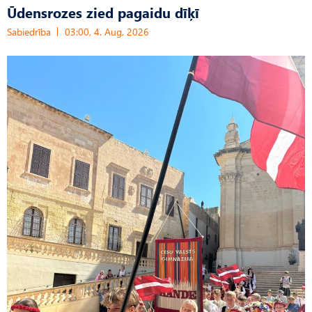
Ūdensrozes zied pagaidu dīķī
Sabiedrība
03:00, 4. Aug, 2026