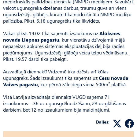
medicīniskās palīdzības dienesta (NMPD) mediķiem. Savukārt
veicot ugunsgrēka dzēšanas darbus, traumu guva arī viens
ugunsdzēsējs glābējs, kuram tika nodrošināta NMPD mediķu
palīdzība. Plkst. 6.18 ugunsgrēks tika likvidēts.
Vakar plkst. 19.02 tika saņemts izsaukums uz
Alūksnes
novada Liepnas pagastu,
kur vienstāvu dzīvojamā mājā
nepareizas apkures sistēmas ekspluatācijas dēļ bija radies
piedūmojums. Ugunsdzēsēji glābēji veica telpu vēdināšanu.
Plkst. 19.57 darbi tika pabeigti.
Aizvadītajā diennaktī Vidzemē tika dzēsts arī kūlas
ugunsgrēks. Šāds izsaukums tika saņemts uz
Cēsu novada
Vaives pagastu,
kur pērnā zāle dega viena 500m² platībā.
Visā Latvijā aizvadītajā diennaktī VUGD saņēma 71
izsaukumus – 36 uz ugunsgrēku dzēšanu, 23 uz glābšanas
darbiem, bet 12 no izsaukumiem bija maldinājumi.
Dalies: