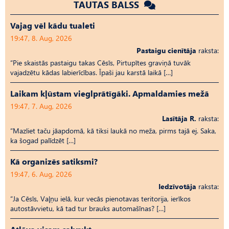
TAUTAS BALSS
Vajag vēl kādu tualeti
19:47, 8. Aug, 2026
Pastaigu cienītāja
raksta:
“Pie skaistās pastaigu takas Cēsīs, Pirtupītes graviņā tuvāk
vajadzētu kādas labierīcības. Īpaši jau karstā laikā […]
Laikam kļūstam vieglprātīgāki. Apmaldamies mežā
19:47, 7. Aug, 2026
Lasītāja R.
raksta:
“Mazliet taču jāapdomā, kā tiksi laukā no meža, pirms tajā ej. Saka,
ka šogad palīdzēt […]
Kā organizēs satiksmi?
19:47, 6. Aug, 2026
Iedzīvotāja
raksta:
“Ja Cēsīs, Vaļņu ielā, kur vecās pienotavas teritorija, ierīkos
autostāvvietu, kā tad tur brauks automašīnas? […]