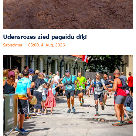
Ūdensrozes zied pagaidu dīķī
Sabiedrība
03:00, 4. Aug, 2026