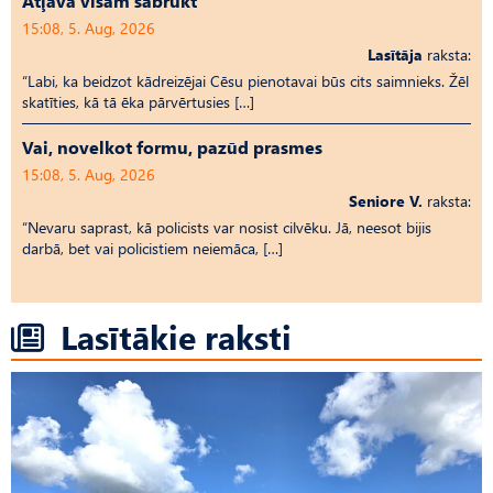
Atļāva visam sabrukt
15:08, 5. Aug, 2026
Lasītāja
raksta:
“Labi, ka beidzot kādreizējai Cēsu pienotavai būs cits saimnieks. Žēl
skatīties, kā tā ēka pārvērtusies […]
Vai, novelkot formu, pazūd prasmes
15:08, 5. Aug, 2026
Seniore V.
raksta:
“Nevaru saprast, kā policists var nosist cilvēku. Jā, neesot bijis
darbā, bet vai policistiem neiemāca, […]
Lasītākie raksti