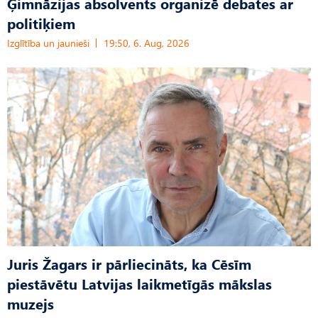
Ģimnāzijas absolvents organizē debates ar
politiķiem
Izglītība un jaunieši
19:50, 6. Aug, 2026
Juris Žagars ir pārliecināts, ka Cēsīm
piestāvētu Latvijas laikmetīgās mākslas
muzejs