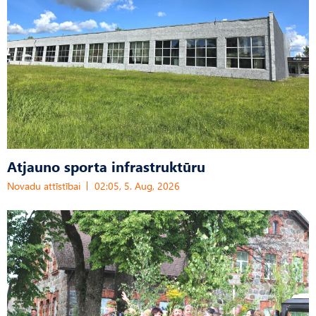
Atjauno sporta infrastruktūru
Novadu attīstībai
02:05, 5. Aug, 2026