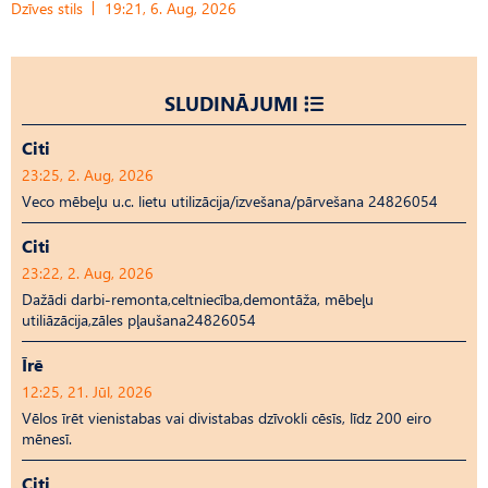
Dzīves stils
19:21, 6. Aug, 2026
SLUDINĀJUMI
Citi
23:25, 2. Aug, 2026
Veco mēbeļu u.c. lietu utilizācija/izvešana/pārvešana 24826054
Citi
23:22, 2. Aug, 2026
Dažādi darbi-remonta,celtniecība,demontāža, mēbeļu
utiliāzācija,zāles pļaušana24826054
Īrē
12:25, 21. Jūl, 2026
Vēlos īrēt vienistabas vai divistabas dzīvokli cēsīs, līdz 200 eiro
mēnesī.
Citi