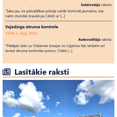
Iedzīvotāja
raksta:
“Saka jau, ka pašvaldības policija vairāk kontrolē jauniešus, kas
nakts stundās braukā pa Cēsīm ar […]
Vajadzīga ātruma kontrole
15:04, 2. Aug, 2026
Autovadītājs
raksta:
“Pēdējais laiks uz Vid­ze­mes šosejas no Līgatnes līdz Ieriķiem arī
ieviest ātruma kontroles posmu. Citādi […]
Lasītākie raksti