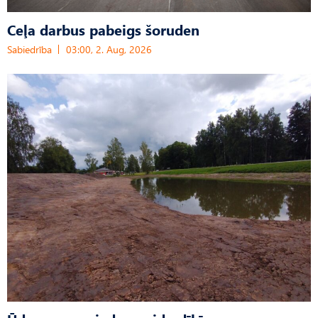
Ceļa darbus pabeigs šoruden
Sabiedrība
03:00, 2. Aug, 2026