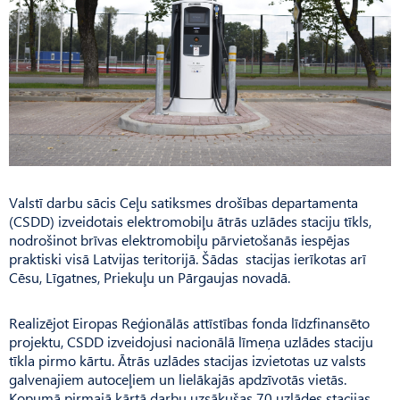
Valstī darbu sācis Ceļu satiksmes drošības departamenta
(CSDD) izveidotais elektromobiļu ātrās uzlādes staciju tīkls,
nodrošinot brīvas elektromobiļu pārvietošanās iespējas
praktiski visā Latvijas teritorijā. Šādas stacijas ierīkotas arī
Cēsu, Līgatnes, Priekuļu un Pārgaujas novadā.
Realizējot Eiropas Reģio­nālās attīstības fonda līdzfinansēto
projektu, CSDD izveidojusi nacionālā līmeņa uzlādes staciju
tīkla pirmo kārtu. Ātrās uzlādes stacijas izvietotas uz valsts
galvenajiem autoceļiem un lielākajās apdzīvotās vietās.
Kopumā pirmajā kārtā darbu uzsākušas 70 uzlādes stacijas.