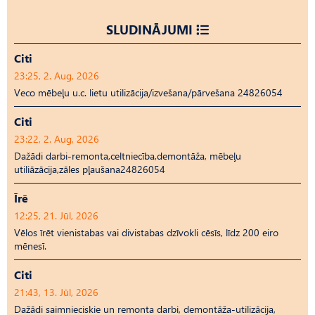
SLUDINĀJUMI
Citi
23:25, 2. Aug, 2026
Veco mēbeļu u.c. lietu utilizācija/izvešana/pārvešana 24826054
Citi
23:22, 2. Aug, 2026
Dažādi darbi-remonta,celtniecība,demontāža, mēbeļu
utiliāzācija,zāles pļaušana24826054
Īrē
12:25, 21. Jūl, 2026
Vēlos īrēt vienistabas vai divistabas dzīvokli cēsīs, līdz 200 eiro
mēnesī.
Citi
21:43, 13. Jūl, 2026
Dažādi saimnieciskie un remonta darbi, demontāža-utilizācija,