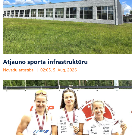
Atjauno sporta infrastruktūru
Novadu attīstībai
02:05, 5. Aug, 2026