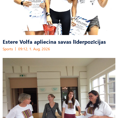
Estere Volfa apliecina savas līderpozīcijas
Sports
09:12, 1. Aug, 2026