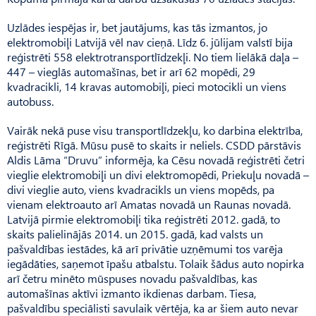
Uzlādes iespējas ir, bet jautājums, kas tās izmantos, jo
elektromobiļi Latvijā vēl nav cieņā. Līdz 6. jūlijam valstī bija
reģistrēti 558 elektrotransportlīdzekļi. No tiem lielākā daļa –
447 – vieglās automašīnas, bet ir arī 62 mopēdi, 29
kvadracikli, 14 kravas automobiļi, pieci motocikli un viens
autobuss.
Vairāk nekā puse visu transport­līdzekļu, ko darbina elektrība,
reģistrēti Rīgā. Mūsu pusē to skaits ir neliels. CSDD pārstāvis
Aldis Lāma “Druvu” informēja, ka Cēsu novadā reģistrēti četri
vieglie elektromobiļi un divi elektromopēdi, Priekuļu novadā –
divi vieglie auto, viens kvadracikls un viens mopēds, pa
vienam elektroauto arī Amatas novadā un Raunas novadā.
Latvijā pirmie elektromobiļi tika reģistrēti 2012. gadā, to
skaits palielinājās 2014. un 2015. gadā, kad valsts un
pašvaldības iestādes, kā arī privātie uzņēmumi tos varēja
iegādāties, saņemot īpašu atbalstu. Tolaik šādus auto nopirka
arī četru minēto mūspuses novadu pašvaldības, kas
automašīnas aktīvi izmanto ikdienas darbam. Tiesa,
pašvaldību speciālisti savulaik vērtēja, ka ar šiem auto nevar