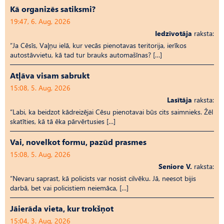
Kā organizēs satiksmi?
19:47, 6. Aug, 2026
Iedzīvotāja
raksta:
“Ja Cēsīs, Vaļņu ielā, kur vecās pienotavas teritorija, ierīkos
autostāvvietu, kā tad tur brauks automašīnas? […]
Atļāva visam sabrukt
15:08, 5. Aug, 2026
Lasītāja
raksta:
“Labi, ka beidzot kādreizējai Cēsu pienotavai būs cits saimnieks. Žēl
skatīties, kā tā ēka pārvērtusies […]
Vai, novelkot formu, pazūd prasmes
15:08, 5. Aug, 2026
Seniore V.
raksta:
“Nevaru saprast, kā policists var nosist cilvēku. Jā, neesot bijis
darbā, bet vai policistiem neiemāca, […]
Jāierāda vieta, kur trokšņot
15:04, 3. Aug, 2026