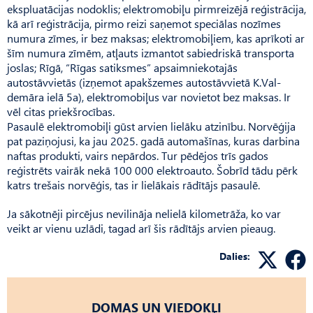
ekspluatācijas nodoklis; elektromobiļu pirmreizējā reģistrācija,
kā arī reģistrācija, pirmo reizi saņemot speciālas nozīmes
numura zīmes, ir bez maksas; elektromobiļiem, kas aprīkoti ar
šīm numura zīmēm, atļauts izmantot sabiedriskā transporta
joslas; Rīgā, “Rīgas satiksmes” apsaimniekotajās
autostāvvietās (izņemot apakšzemes autostāvvietā K.Val­
demāra ielā 5a), elektromobiļus var novietot bez maksas. Ir
vēl citas priekšrocības.
Pasaulē elektromobiļi gūst arvien lielāku atzinību. Norvēģija
pat paziņojusi, ka jau 2025. gadā automašīnas, kuras darbina
naftas produkti, vairs nepārdos. Tur pēdējos trīs gados
reģistrēts vairāk nekā 100 000 elektroauto. Šobrīd tādu pērk
katrs trešais norvēģis, tas ir lielākais rādītājs pasaulē.
Ja sākotnēji pircējus nevilināja nelielā kilometrāža, ko var
veikt ar vienu uzlādi, tagad arī šis rādītājs arvien pieaug.
Dalies:
DOMAS UN VIEDOKĻI