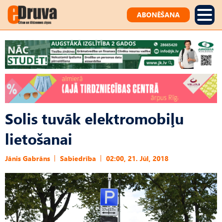
ABONĒŠANA
Solis tuvāk elektromobiļu
lietošanai
Jānis Gabrāns
Sabiedrība
02:00, 21. Jūl, 2018