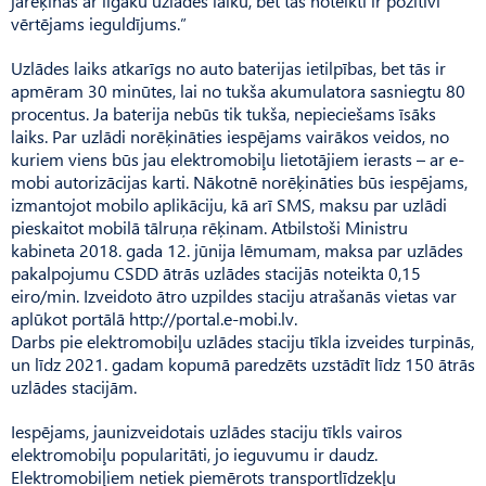
jārēķinās ar ilgāku uzlādes laiku, bet tas noteikti ir pozitīvi
vērtējams ieguldījums.”
Uzlādes laiks atkarīgs no auto baterijas ietilpības, bet tās ir
apmēram 30 minūtes, lai no tukša akumulatora sasniegtu 80
procentus. Ja baterija nebūs tik tukša, nepieciešams īsāks
laiks. Par uzlādi norēķināties iespējams vairākos veidos, no
kuriem viens būs jau elektromobiļu lietotājiem ierasts – ar e-
mobi autorizācijas karti. Nākotnē norēķināties būs iespējams,
izmantojot mobilo aplikāciju, kā arī SMS, maksu par uzlādi
pieskaitot mobilā tālruņa rēķinam. Atbilstoši Ministru
kabineta 2018. gada 12. jūnija lēmumam, maksa par uzlādes
pakalpojumu CSDD ātrās uzlādes stacijās noteikta 0,15
eiro/min. Izveidoto ātro uzpildes staciju atrašanās vietas var
aplūkot portālā http://portal.e-mobi.lv.
Darbs pie elektromobiļu uzlādes staciju tīkla izveides turpinās,
un līdz 2021. gadam kopumā paredzēts uzstādīt līdz 150 ātrās
uzlādes stacijām.
Iespējams, jaunizveidotais uzlādes staciju tīkls vairos
elektromobiļu popularitāti, jo ieguvumu ir daudz.
Elektromobiļiem netiek piemērots transportlīdzekļu