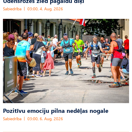
Ūdensrozes zied pagaidu dīķī
Sabiedrība
03:00, 4. Aug, 2026
Pozitīvu emociju pilna nedēļas nogale
Sabiedrība
03:00, 6. Aug, 2026