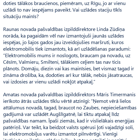
doties tālākos braucienos, piemēram, uz Rīgu, jo ar vienu
uzlādi to nav iespējams paveikt. Vai uzlādes staciju tīkls
situāciju mainīs?
Raunas novada pašvaldības izpilddirektore Linda Zūdiņa
norāda, ka pagaidām vēl nav izmantojuši jaunās uzlādes
iespējas, jo šajos gados jau izveidojušies maršruti, kuros
elektromobilis tiek izmantots, kā arī uzlādēšanas paradumi:
“Elektromobilis mums ir noslogots, braucam pa novadu, uz
Cēsīm, Valmieru, Smilteni, tālākiem ceļiem tas nav ticis
plānots. Domāju, diezin vai kas mainīsies, bet vismaz tagad ir
zināma drošība, ka, dodoties arī kur tālāk, nebūs jāsatraucas,
vai izdosies ar vienu uzlādi nokļūt atpakaļ.”
Amatas novada pašvaldības izpilddirektors Māris Timermanis
ierīkoto ātrās uzlādes tīklu vērtē atzinīgi: “Ņemot vērā lielos
attālumus novadā, tagad, braucot no Zaubes, nepieciešamības
gadījumā var uzlādēt Augšlīgatnē, lai tiktu atpakaļ līdz
pašvaldības namam. Īpaši ziemās, kad ir vislielākais enerģijas
patēriņš. Var teikt, ka beidzot valsts spērusi ļoti vajadzīgi soli,
lai elektromobiļus varētu izmantot pilnvērtīgi. Vienīgi