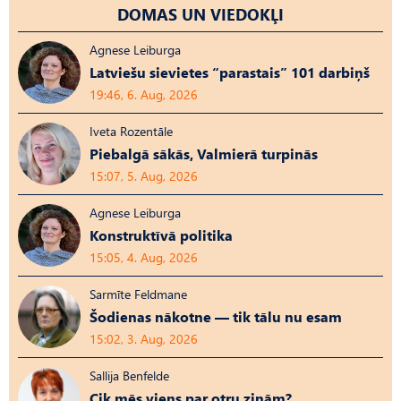
DOMAS UN VIEDOKĻI
Agnese Leiburga
Latviešu sievietes “parastais” 101 darbiņš
19:46, 6. Aug, 2026
Iveta Rozentāle
Piebalgā sākās, Valmierā turpinās
15:07, 5. Aug, 2026
Agnese Leiburga
Konstruktīvā politika
15:05, 4. Aug, 2026
Sarmīte Feldmane
Šodienas nākotne — tik tālu nu esam
15:02, 3. Aug, 2026
Sallija Benfelde
Cik mēs viens par otru zinām?