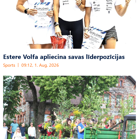
Estere Volfa apliecina savas līderpozīcijas
Sports
09:12, 1. Aug, 2026