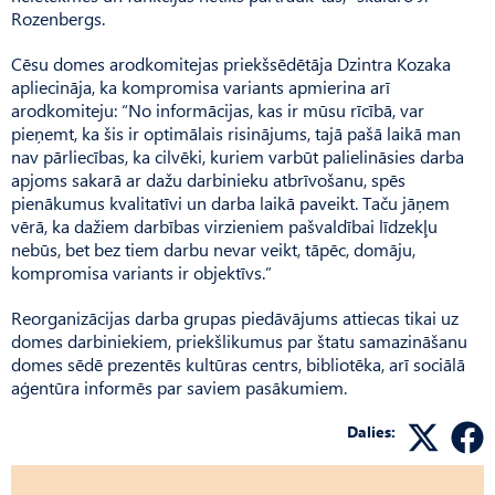
Rozenbergs.
Cēsu domes arodkomitejas priekšsēdētāja Dzintra Kozaka
apliecināja, ka kompromisa variants apmierina arī
arodkomiteju: “No informācijas, kas ir mūsu rīcībā, var
pieņemt, ka šis ir optimālais risinājums, tajā pašā laikā man
nav pārliecības, ka cilvēki, kuriem varbūt palielināsies darba
apjoms sakarā ar dažu darbinieku atbrīvošanu, spēs
pienākumus kvalitatīvi un darba laikā paveikt. Taču jāņem
vērā, ka dažiem darbības virzieniem pašvaldībai līdzekļu
nebūs, bet bez tiem darbu nevar veikt, tāpēc, domāju,
kompromisa variants ir objektīvs.”
Reorganizācijas darba grupas piedāvājums attiecas tikai uz
domes darbiniekiem, priekšlikumus par štatu samazināšanu
domes sēdē prezentēs kultūras centrs, bibliotēka, arī sociālā
aģentūra informēs par saviem pasākumiem.
Dalies: