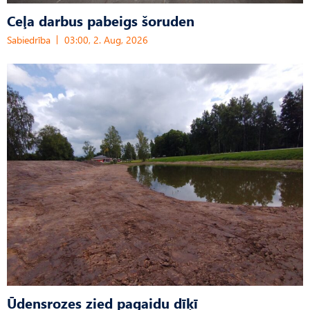
Ceļa darbus pabeigs šoruden
Sabiedrība
03:00, 2. Aug, 2026
Ūdensrozes zied pagaidu dīķī