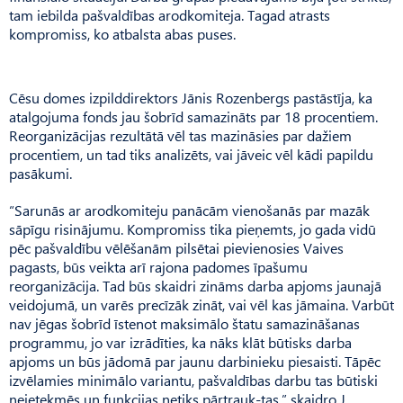
tam iebilda pašvaldības arodkomiteja. Tagad atrasts
kompromiss, ko atbalsta abas puses.
Cēsu domes izpilddirektors Jānis Rozenbergs pastāstīja, ka
atalgojuma fonds jau šobrīd samazināts par 18 procentiem.
Reorganizācijas rezultātā vēl tas mazināsies par dažiem
procentiem, un tad tiks analizēts, vai jāveic vēl kādi papildu
pasākumi.
“Sarunās ar arodkomiteju panācām vienošanās par mazāk
sāpīgu risinājumu. Kompromiss tika pieņemts, jo gada vidū
pēc pašvaldību vēlēšanām pilsētai pievienosies Vaives
pagasts, būs veikta arī rajona padomes īpašumu
reorganizācija. Tad būs skaidri zināms darba apjoms jaunajā
veidojumā, un varēs precīzāk zināt, vai vēl kas jāmaina. Varbūt
nav jēgas šobrīd īstenot maksimālo štatu samazināšanas
programmu, jo var izrādīties, ka nāks klāt būtisks darba
apjoms un būs jādomā par jaunu darbinieku piesaisti. Tāpēc
izvēlamies minimālo variantu, pašvaldības darbu tas būtiski
neietekmēs un funkcijas netiks pārtrauk-tas,” skaidro J.