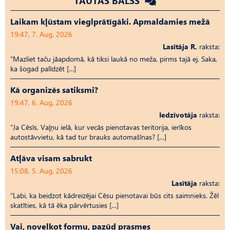
TAUTAS BALSS
Laikam kļūstam vieglprātīgāki. Apmaldamies mežā
19:47, 7. Aug, 2026
Lasītāja R.
raksta:
“Mazliet taču jāapdomā, kā tiksi laukā no meža, pirms tajā ej. Saka,
ka šogad palīdzēt […]
Kā organizēs satiksmi?
19:47, 6. Aug, 2026
Iedzīvotāja
raksta:
“Ja Cēsīs, Vaļņu ielā, kur vecās pienotavas teritorija, ierīkos
autostāvvietu, kā tad tur brauks automašīnas? […]
Atļāva visam sabrukt
15:08, 5. Aug, 2026
Lasītāja
raksta:
“Labi, ka beidzot kādreizējai Cēsu pienotavai būs cits saimnieks. Žēl
skatīties, kā tā ēka pārvērtusies […]
Vai, novelkot formu, pazūd prasmes