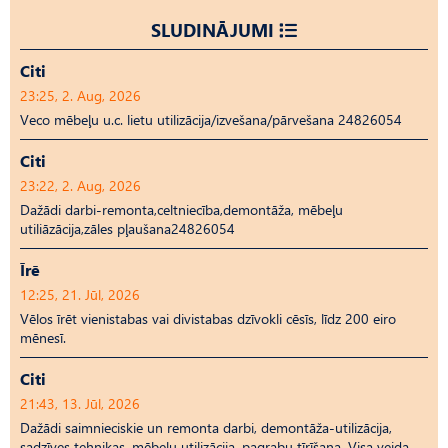
SLUDINĀJUMI
Citi
23:25, 2. Aug, 2026
Veco mēbeļu u.c. lietu utilizācija/izvešana/pārvešana 24826054
Citi
23:22, 2. Aug, 2026
Dažādi darbi-remonta,celtniecība,demontāža, mēbeļu
utiliāzācija,zāles pļaušana24826054
Īrē
12:25, 21. Jūl, 2026
Vēlos īrēt vienistabas vai divistabas dzīvokli cēsīs, līdz 200 eiro
mēnesī.
Citi
21:43, 13. Jūl, 2026
Dažādi saimnieciskie un remonta darbi, demontāža-utilizācija,
sadzīves tehnikas, mēbeļu utilizācija, pagrabu tīrīšana. Visa veida