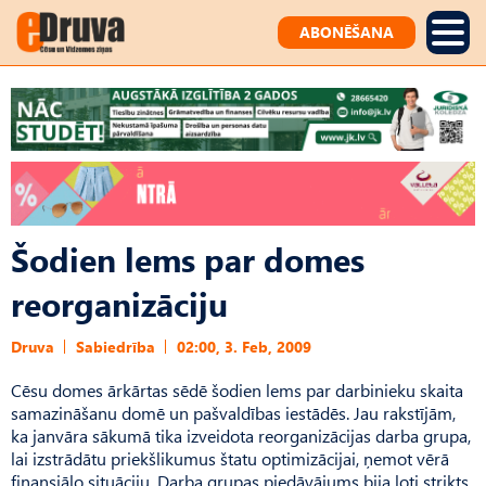
ABONĒŠANA
Šodien lems par domes
reorganizāciju
Druva
Sabiedrība
02:00, 3. Feb, 2009
Cēsu domes ārkārtas sēdē šodien lems par darbinieku skaita
samazināšanu domē un pašvaldības iestādēs. Jau rakstījām,
ka janvāra sākumā tika izveidota reorganizācijas darba grupa,
lai izstrādātu priekšlikumus štatu optimizācijai, ņemot vērā
finansiālo situāciju. Darba grupas piedāvājums bija ļoti strikts,