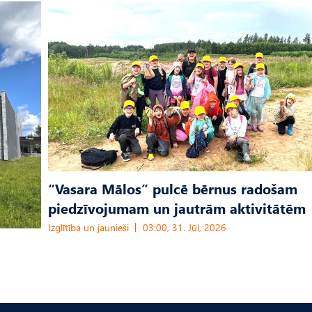
“Vasara Mālos” pulcē bērnus radošam
piedzīvojumam un jautrām aktivitātēm
Izglītība un jaunieši
03:00, 31. Jūl, 2026