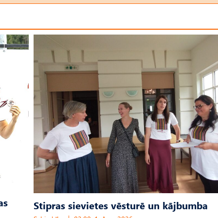
as
Stipras sievietes vēsturē un kājbumba