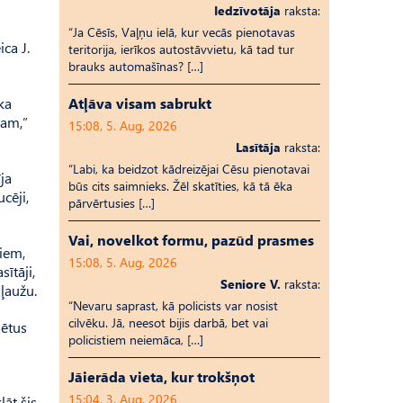
Iedzīvotāja
raksta:
“Ja Cēsīs, Vaļņu ielā, kur vecās pienotavas
ica J.
teritorija, ierīkos autostāvvietu, kā tad tur
brauks automašīnas? […]
ka
Atļāva visam sabrukt
lam,”
15:08, 5. Aug, 2026
Lasītāja
raksta:
“Labi, ka beidzot kādreizējai Cēsu pienotavai
ja
būs cits saimnieks. Žēl skatīties, kā tā ēka
cēji,
pārvērtusies […]
Vai, novelkot formu, pazūd prasmes
jiem,
15:08, 5. Aug, 2026
sītāji,
Seniore V.
raksta:
 ļaužu.
“Nevaru saprast, kā policists var nosist
cilvēku. Jā, neesot bijis darbā, bet vai
sētus
policistiem neiemāca, […]
Jāierāda vieta, kur trokšņot
15:04, 3. Aug, 2026
lāt šis