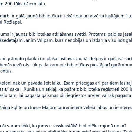
em 200 tūkstošiem latu.
rbi ir galā, jaunā bibliotēka ir iekārtota un atvērta lasītājiem,” te
ai Rožlapai.
ums ir jaunās bibliotēkas atklāšanas svētki. Protams, paldies jāsa
ēdētājam Jānim Vīlipam, kurš nenobijās un izdarīja visu līdz ga
ni grāmatu plaukti un plaša lasītava. Jaunās telpas ir gaišas,” sacī
dienās ievērots – ik pa laikam pie bibliotēkas piestāj arī garāmbrau
entus.
olēni nāk un pavada šeit laiku. Esam priecīgas arī par tiem lasītā
t,” saka I. Rūnika un atklāj, ka pašreiz bibliotēkā reģistrēti 200 la
lu tam, lai pagasta gaismas pilī iegrieztos arvien vairāk pagasta
Zaiga Eglīte un Inese Majore taurenietēm vēlēja labus un ieintere
ši varam teikt, ka jums ir visskaistākā bibliotēka rajonā un arī
s un saprata, ka skaista bibliotēka ir nepieciešama arī laukos. Turk