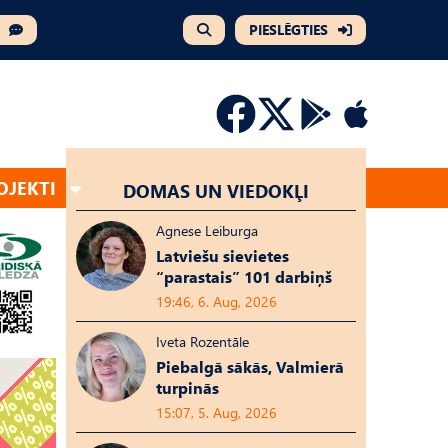
PIESLĒGTIES
OJEKTI
DOMAS UN VIEDOKĻI
Agnese Leiburga
Latviešu sievietes
“parastais” 101 darbiņš
19:46, 6. Aug, 2026
Iveta Rozentāle
Piebalgā sākās, Valmierā
turpinās
15:07, 5. Aug, 2026