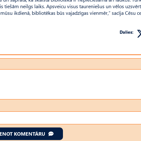
gājis tiešām neilgs laiks. Apsveicu visus taureniešus un vēlos uzsvērt
ūsu ikdienā, bibliotēkas būs vajadzīgas vienmēr,” sacīja Cēsu ce
Dalies:
IENOT KOMENTĀRU