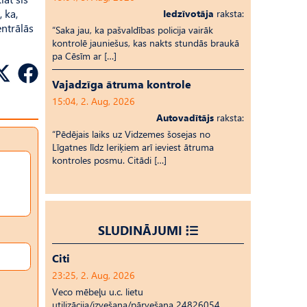
, ka,
Iedzīvotāja
raksta:
ntrālās
“Saka jau, ka pašvaldības policija vairāk
kontrolē jauniešus, kas nakts stundās braukā
pa Cēsīm ar […]
Vajadzīga ātruma kontrole
15:04, 2. Aug, 2026
Autovadītājs
raksta:
“Pēdējais laiks uz Vid­ze­mes šosejas no
Līgatnes līdz Ieriķiem arī ieviest ātruma
kontroles posmu. Citādi […]
SLUDINĀJUMI
Citi
23:25, 2. Aug, 2026
Veco mēbeļu u.c. lietu
utilizācija/izvešana/pārvešana 24826054