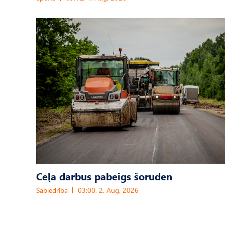
Ceļa darbus pabeigs šoruden
Sabiedrība
03:00, 2. Aug, 2026