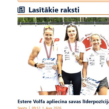
Lasītākie raksti
Estere Volfa apliecina savas līderpozīcij
Sports
09:12, 1. Aug, 2026