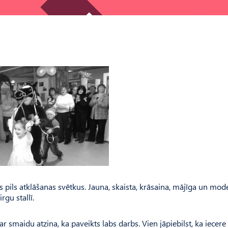
 pils atklāšanas svētkus. Jauna, skaista, krāsaina, mājīga un mod
rgu stallī.
 smaidu atzina, ka paveikts labs darbs. Vien jāpiebilst, ka iecere