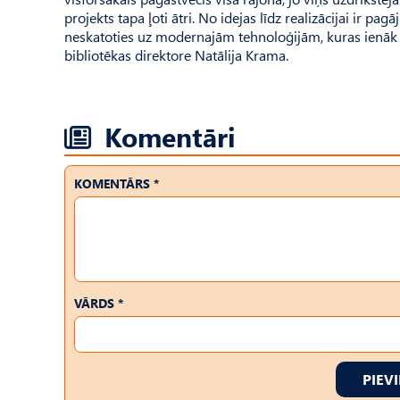
projekts tapa ļoti ātri. No idejas līdz realizācijai ir pa
neskatoties uz modernajām tehnoloģijām, kuras ienāk m
bibliotēkas direktore Natālija Krama.
Komentāri
KOMENTĀRS *
VĀRDS *
PIEV