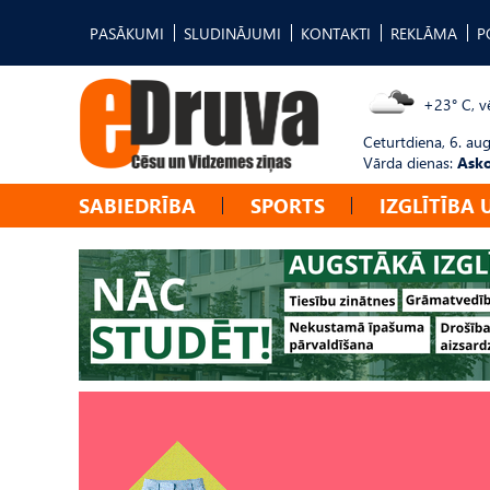
PASĀKUMI
SLUDINĀJUMI
KONTAKTI
REKLĀMA
P
+23° C, vē
Ceturtdiena, 6. au
Vārda dienas:
Asko
SABIEDRĪBA
SPORTS
IZGLĪTĪBA 