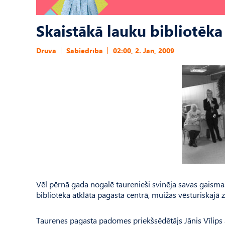
Skaistākā lauku bibliotēka
Druva
Sabiedrība
02:00, 2. Jan, 2009
Vēl pērnā gada nogalē taurenieši svinēja savas gaismas
bibliotēka atklāta pagasta centrā, muižas vēsturiskajā zi
Taurenes pagasta padomes priekšsēdētājs Jānis Vīlips ar