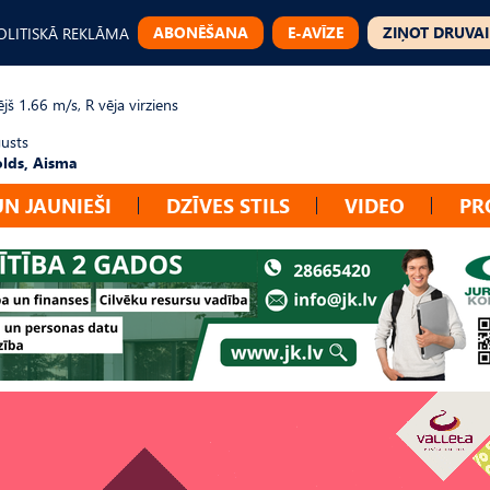
ABONĒŠANA
E-AVĪZE
ZIŅOT DRUVAI
OLITISKĀ REKLĀMA
jš 1.66 m/s, R vēja virziens
gusts
lds, Aisma
UN JAUNIEŠI
DZĪVES STILS
VIDEO
PR