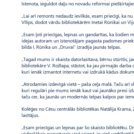
īstenota, ieguldot daļu no novadu reformai piešķirtaji
„Lai arī remonts nedaudz ievilkās, esam priecīgi, ka nu da
Vīlips, dodot vārdu bibliotekārēm Inetai Rūnikai un Vij
„Esam ļoti priecīgas, lepnas un gandarītas, ka šodien m
idejas autoram un īstenotājam pagasta padomes priekšs
bilda I. Rūnika un „Druvai” izradīja jaunās telpas.
„Tagad mums ir skaista datorlasītava, bērnu stūrītis, jau
bibliotekāre V. Rožlapa, stāstot, ka jau pirmajās darba 
kuri ienāk izmantot internetu vai izdrukā kādus dokum
„Atrodamies izdevīgā vietā – paša ceļa malā. Taču arī sk
kuri regulāri pie mums ienāk kaut vai jaunāko presi izlasī
taču cer, ka jaunās un modernās telpas kalpos par iemes
Kolēģes no Cēsu centrālās bibliotēkas Natālija Krama, 
lasītājus.
„Esam priecīgas un lepnas par šo skaisto bibliotēku. Dro
visforšākais pagastvecis visā rajonā, jo viņš uzdrīkstējā