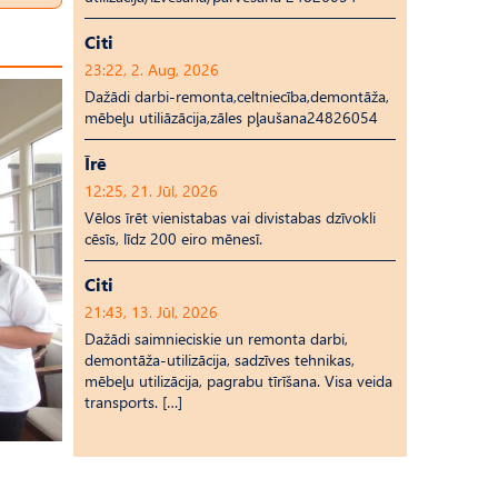
Citi
23:22, 2. Aug, 2026
Dažādi darbi-remonta,celtniecība,demontāža,
mēbeļu utiliāzācija,zāles pļaušana24826054
Īrē
12:25, 21. Jūl, 2026
Vēlos īrēt vienistabas vai divistabas dzīvokli
cēsīs, līdz 200 eiro mēnesī.
Citi
21:43, 13. Jūl, 2026
Dažādi saimnieciskie un remonta darbi,
demontāža-utilizācija, sadzīves tehnikas,
mēbeļu utilizācija, pagrabu tīrīšana. Visa veida
transports. […]