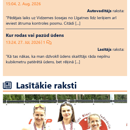
15:04, 2. Aug, 2026
Autovadītājs
raksta:
“Pēdējais laiks uz Vid­ze­mes šosejas no Līgatnes līdz Ieriķiem arī
ieviest ātruma kontroles posmu. Citādi […]
Kur rodas vai pazūd ūdens
13:24, 27. Jūl, 2026
1
Lasītājs
raksta:
“Kā tas nākas, ka man dzīvoklī ūdens skaitītājs rāda nepilnu
kubikmetru patērētā ūdens, bet rēķinā […]
Lasītākie raksti