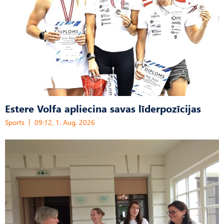
Estere Volfa apliecina savas līderpozīcijas
Sports
09:12, 1. Aug, 2026