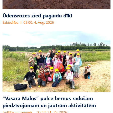
Ūdensrozes zied pagaidu dīķī
Sabiedrība
03:00, 4. Aug, 2026
“Vasara Mālos” pulcē bērnus radošam
piedzīvojumam un jautrām aktivitātēm
Izglītība un jaunieši
03:00, 31. Jūl, 2026