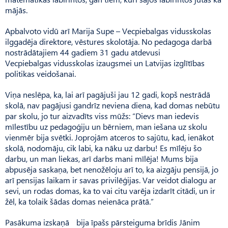
mājās.
Apbalvoto vidū arī Marija Supe – Vecpiebalgas vidusskolas
ilggadēja direktore, vēstures skolotāja. No pedagoga darbā
nostrādātajiem 44 gadiem 31 gadu atdevusi
Vecpiebalgas vidusskolas izaugsmei un Latvijas izglītības
politikas veidošanai.
Viņa neslēpa, ka, lai arī pagājuši jau 12 gadi, kopš nestrādā
skolā, nav pagājusi gandrīz neviena diena, kad domas nebūtu
par skolu, jo tur aizvadīts viss mūžs: “Dievs man iedevis
mīlestību uz pedagoģiju un bērniem, man iešana uz skolu
vienmēr bija svētki. Joprojām atceros to sajūtu, kad, ienākot
skolā, nodomāju, cik labi, ka nāku uz darbu! Es mīlēju šo
darbu, un man liekas, arī darbs mani mīlēja! Mums bija
abpusēja saskaņa, bet nenožēloju arī to, ka aizgāju pensijā, jo
arī pensijas laikam ir savas privilēģijas. Var veidot dialogu ar
sevi, un rodas domas, ka to vai citu varēja izdarīt citādi, un ir
žēl, ka tolaik šādas domas neienāca prātā.”
Pasākuma izskaņā bija īpašs pārsteiguma brīdis Jānim