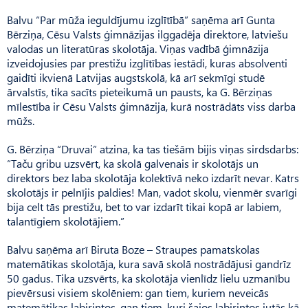
Balvu “Par mūža ieguldījumu izglītībā” saņēma arī Gunta
Bērziņa, Cēsu Valsts ģimnāzijas ilggadēja direktore, latviešu
valodas un literatūras skolotāja. Viņas vadībā ģimnāzija
izveidojusies par prestižu izglītības iestādi, kuras absolventi
gaidīti ikvienā Latvijas augstskolā, kā arī sekmīgi studē
ārvalstīs, tika sacīts pieteikumā un pausts, ka G. Bērziņas
mīlestība ir Cēsu Valsts ģimnāzija, kurā nostrādāts viss darba
mūžs.
G. Bērziņa “Druvai” atzina, ka tas tiešām bijis viņas sirdsdarbs:
“Taču gribu uzsvērt, ka skolā galvenais ir skolotājs un
direktors bez laba skolotāja kolektīvā neko izdarīt nevar. Katrs
skolotājs ir pelnījis paldies! Man, vadot skolu, vienmēr svarīgi
bija celt tās prestižu, bet to var izdarīt tikai kopā ar labiem,
talantīgiem skolotājiem.”
Balvu saņēma arī Biruta Boze – Straupes pamatskolas
matemātikas skolotāja, kura savā skolā nostrādājusi gandrīz
50 gadus. Tika uzsvērts, ka skolotāja vienlīdz lielu uzmanību
pievērsusi visiem skolēniem: gan tiem, kuriem neveicās
matemātikas labirintos, gan tiem, kuri šajos labirintos jutās kā