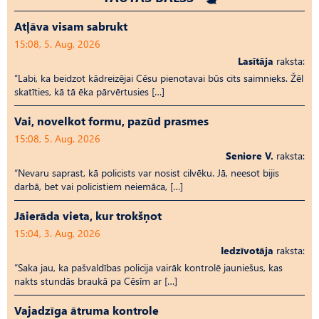
Atļāva visam sabrukt
15:08, 5. Aug, 2026
Lasītāja
raksta:
“Labi, ka beidzot kādreizējai Cēsu pienotavai būs cits saimnieks. Žēl
skatīties, kā tā ēka pārvērtusies […]
Vai, novelkot formu, pazūd prasmes
15:08, 5. Aug, 2026
Seniore V.
raksta:
“Nevaru saprast, kā policists var nosist cilvēku. Jā, neesot bijis
darbā, bet vai policistiem neiemāca, […]
Jāierāda vieta, kur trokšņot
15:04, 3. Aug, 2026
Iedzīvotāja
raksta:
“Saka jau, ka pašvaldības policija vairāk kontrolē jauniešus, kas
nakts stundās braukā pa Cēsīm ar […]
Vajadzīga ātruma kontrole