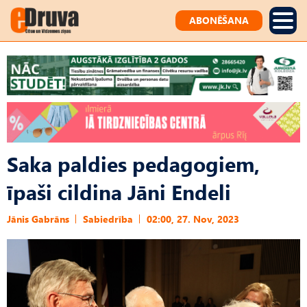
ABONĒŠANA
Saka paldies pedagogiem,
īpaši cildina Jāni Endeli
Jānis Gabrāns
Sabiedrība
02:00, 27. Nov, 2023