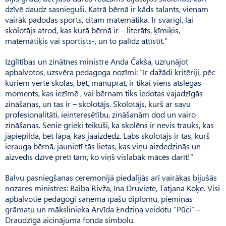
dzīvē daudz sasnieguši. Katrā bērnā ir kāds talants, vienam
vairāk padodas sports, citam matemātika. Ir svarīgi, lai
skolotājs atrod, kas kurā bērnā ir – literāts, ķīmiķis,
matemātiķis vai sportists-, un to palīdz attīstīt.”
Izglītības un zinātnes ministre Anda Čakša, uzrunājot
apbalvotos, uzsvēra pedagoga nozīmi: “Ir dažādi kritēriji, pēc
kuriem vērtē skolas, bet, manuprāt, ir tikai viens atslēgas
moments, kas iezīmē , vai bērnam tiks iedotas vajadzīgās
zināšanas, un tas ir – skolotājs. Skolotājs, kurš ar savu
profesionalitāti, ieinteresētību, zināšanām dod un vairo
zināšanas. Senie grieķi teikuši, ka skolēns ir nevis trauks, kas
jāpiepilda, bet lāpa, kas jāaizdedz. Labs skolotājs ir tas, kurš
ierauga bērnā, jaunietī tās lietas, kas viņu aizdedzinās un
aizvedīs dzīvē pretī tam, ko viņš vislabāk mācēs darīt!”
Balvu pasniegšanas ceremonijā piedalījās arī vairākas bijušās
nozares ministres: Baiba Rivža, Ina Druviete, Tatjana Koķe. Visi
apbalvotie pedagogi saņēma īpašu diplomu, piemiņas
grāmatu un mākslinieka Arvīda Endziņa veidotu “Pūci” –
Draudzīgā aicinājuma fonda simbolu.