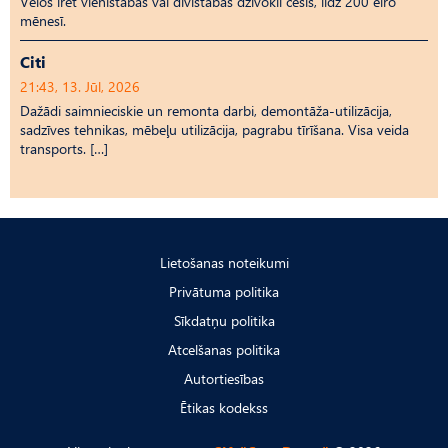
Vēlos īrēt vienistabas vai divistabas dzīvokli cēsīs, līdz 200 eiro
mēnesī.
Citi
21:43, 13. Jūl, 2026
Dažādi saimnieciskie un remonta darbi, demontāža-utilizācija,
sadzīves tehnikas, mēbeļu utilizācija, pagrabu tīrīšana. Visa veida
transports. […]
Lietošanas noteikumi
Privātuma politika
Sīkdatņu politika
Atcelšanas politika
Autortiesības
Ētikas kodekss