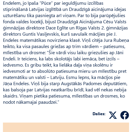
Endelem, jo īpaša “Pūce” par ieguldījumu izcilības
stiprināšanā Latvijas izglītībā un Draudzīgā aicinājuma idejas
uzturēšanu tika pasniegta arī viņam. Par to bija parūpējušies
fonda valdes locekļi, bijusī Draudzīgā Aicinājuma Cēsu Valsts
ģimnāzijas direktore Dace Eglīte un Rīgas Valsts 2. ģimnāzijas
direktors Guntis Vasiļevskis, kurš savulaik mācījies pie J.
Endeles matemātikas novirziena klasē. Viņš citēja Jura Rubeņa
teikto, ka visa pasaules griežas ap trim vārdiem – patiesums,
mīlestība un drosme: “Šie vārdi visu laiku griezušies ap Jāni
Endeli. Ir teiciens, ka labs skolotājs labi iemāca, bet izcils –
iedvesmo. Es gribu teikt, ka lielāka daļa viņa skolēnu ir
iedvesmoti ar to absolūto patiesuma mieru un mīlestību pret
matemātiku un valsti – Latviju. Esmu lepns, ka mācījos pie
Jāņa Endeles. Viņš bija starp Augstākās Padomes deputātiem,
kas balsoja par Latvijas neatkarību brīdī, kad vēl nekas nebija
skaidrs. Viņam pietika patiesuma, mīlestības un drosmes, ko
nodot nākamajai paaudzei.”
Dalies: