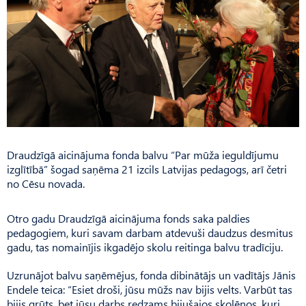
Draudzīgā aicinājuma fonda balvu “Par mūža ieguldījumu
izglītībā” šogad saņēma 21 izcils Latvijas pedagogs, arī četri
no Cēsu novada.
Otro gadu Draudzīgā aicinājuma fonds saka paldies
pedagogiem, kuri savam darbam atdevuši daudzus desmitus
gadu, tas nomainījis ikgadējo skolu reitinga balvu tradīciju.
Uzrunājot balvu saņēmējus, fonda dibinātājs un vadītājs Jānis
Endele teica: “Esiet droši, jūsu mūžs nav bijis velts. Varbūt tas
bijis grūts, bet jūsu darbs redzams bijušajos skolēnos, kuri