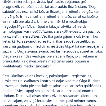
cilvēks neierodas pie ārsta. Īpaši lauku reģionos grūti
prognozēt, vai būs nauda, lai aizbrauktu līdz ārstam: “Daļa
sabiedrības nezina, kā būs ar līdzekļiem mēneša beigās, kur
nu vēl pēc trim vai sešiem mēnešiem, taču, cerot uz labāko,
viņi rindā pierakstās. Un ne vienmēr tā ir iedzīvotāju
negodprātīga rīcība. Tāpat ir labi, ja cilvēks pārvalda
tehnoloģijas, var nosūtīt īsziņu, aizrakstīt e-pastu un paziņot,
ka uz vizīti neieradīsies. Vecāka gada gājuma cilvēkiem, kuri
lietas kārto, sazvanot adresātu, nākas zaudēt pacietību, jo
vairumā gadījumu medicīnas iestādes tikpat kā nav iespējams
sazvanīt. Un, ja zvana, zvana, bet tas neizdodas, atmet ar roku.
Visgarākās rindas veidojas pie ārstiem Rīgā, jo cilvēkiem ir
priekšstats, ka galvaspilsētā medicīnas pakalpojumi ir
kvalitatīvāki, mediķi zinošāki.”
Cēsu klīnikas valdes locekle, pakalpojumu reģistrācijas,
uzskaites un kvalitātes kontroles daļas vadītāja Olga Rudzīte
uzsver, ka rinda pie speciālista sākas tikai ar trešo gaidīšanas
nedēļu. “Mēs rūpīgi sekojam līdzi ārstu noslogojumam un
rindām. Dienu vai divas pirms vizītes sazvanām klientu un
pārvaicājam, vai viņš ieradīsies. Ja mēs paši neinteresētos,
iespējams, ka rindas būtu garākas un ārstiem būtu vairāk