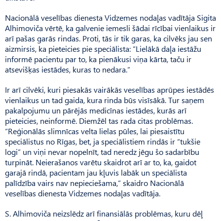
Nacionālā veselības dienesta Vidzemes nodaļas vadītāja Sigita
Alhimoviča vērtē, ka galvenie iemesli šādai rīcībai vienlaikus ir
arī pašas garās rindas. Proti, tās ir tik garas, ka cilvēks jau sen
aizmirsis, ka pieteicies pie speciālista: “Lielākā daļa iestāžu
informē pacientu par to, ka pienākusi viņa kārta, taču ir
atsevišķas iestādes, kuras to nedara.”
Ir arī cilvēki, kuri piesakās vairākās veselības aprūpes iestādēs
vienlaikus un tad gaida, kura rinda būs visīsākā. Tur saņem
pakalpojumu un pārējās medicīnas iestādes, kurās arī
pieteicies, neinformē. Diemžēl tas rada citas problēmas.
“Reģionālās slimnīcas velta lielas pūles, lai piesaistītu
speciālistus no Rīgas, bet, ja speciālistiem rindās ir “tukšie
logi” un viņi nevar nopelnīt, tad neredz jēgu šo sadarbību
turpināt. Neierašanos varētu skaidrot arī ar to, ka, gaidot
garajā rindā, pacientam jau kļuvis labāk un speciālista
palīdzība vairs nav nepieciešama,” skaidro Nacionālā
veselības dienesta Vidzemes nodaļas vadītāja.
S. Alhimoviča neizslēdz arī finansiālās problēmas, kuru dēļ