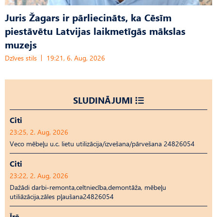
Juris Žagars ir pārliecināts, ka Cēsīm
piestāvētu Latvijas laikmetīgās mākslas
muzejs
Dzīves stils
19:21, 6. Aug, 2026
SLUDINĀJUMI
Citi
23:25, 2. Aug, 2026
Veco mēbeļu u.c. lietu utilizācija/izvešana/pārvešana 24826054
Citi
23:22, 2. Aug, 2026
Dažādi darbi-remonta,celtniecība,demontāža, mēbeļu
utiliāzācija,zāles pļaušana24826054
Īrē