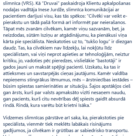
slimnīca (VRS). Kā “Druvai” paskaidroja Klientu apkalpošanas
nodaļas vadītāja Inese Jurdže, slimnīca komunikācijai ar
pacientiem darījusi visu, kas tās spēkos: “Cilvēki var veikt e-
pierakstu un tādā pašā formā arī informēt par neierašanos.
Tāpat mēs zvanām cilvēkam, kamēr viņu sazvanām, bet, ja
neizdodas, sūtām īsziņu ar atgādinājumu, ka pienākusi viņa
kārta pie speciālista. Neskatoties uz to, “tukšo logu” ir diezgan
daudz. Tas, ka cilvēkiem nav līdzekļu, lai nokļūtu līdz
speciālistam, vai viņi neprot apieties ar tehnoloģijām, neiztur
kritiku, jo, vadoties pēc pieredzes, vislielākie “bastotāji” ir
gados jauni un maksāt spējīgi pacienti. Uzskatu, ka tas ir
attieksmes un savstarpējās cieņas jautājums. Kamēr valdība
nepieņems stingrākus lēmumus, mēs – ārstniecības iestādes –
būsim spiestas samierināties ar situāciju. Šajos apstākļos cieš
gan ārsts, kurš par valsts apmaksāto vizīti nesaņem naudu,
gan pacients, kurš citu nevērības dēļ spiests gaidīt absurdā
rindā. Rindā, kura varētu būt krietni īsāka.”
Vidzemes slimnīcas pārstāve arī saka, ka, pierakstoties pie
speci­ālista, vienmēr tiek meklēts labākais risinājums
gadījumos, ja cilvēkam ir grūtības ar sabiedrisko transportu.