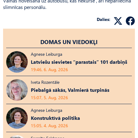
Vainas novelšana uz autobusu, kas nekursē , arī nepārliecina
slimnīcas personālu.
Dalies:
DOMAS UN VIEDOKĻI
Agnese Leiburga
Latviešu sievietes “parastais” 101 darbiņš
19:46, 6. Aug, 2026
Iveta Rozentāle
Piebalgā sākās, Valmierā turpinās
15:07, 5. Aug, 2026
Agnese Leiburga
Konstruktīvā politika
15:05, 4. Aug, 2026