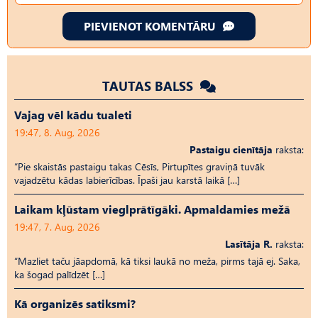
PIEVIENOT KOMENTĀRU
TAUTAS BALSS
Vajag vēl kādu tualeti
19:47, 8. Aug, 2026
Pastaigu cienītāja
raksta:
“Pie skaistās pastaigu takas Cēsīs, Pirtupītes graviņā tuvāk
vajadzētu kādas labierīcības. Īpaši jau karstā laikā […]
Laikam kļūstam vieglprātīgāki. Apmaldamies mežā
19:47, 7. Aug, 2026
Lasītāja R.
raksta:
“Mazliet taču jāapdomā, kā tiksi laukā no meža, pirms tajā ej. Saka,
ka šogad palīdzēt […]
Kā organizēs satiksmi?