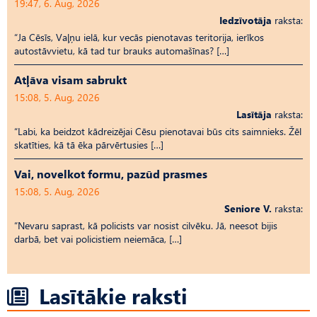
19:47, 6. Aug, 2026
Iedzīvotāja
raksta:
“Ja Cēsīs, Vaļņu ielā, kur vecās pienotavas teritorija, ierīkos
autostāvvietu, kā tad tur brauks automašīnas? […]
Atļāva visam sabrukt
15:08, 5. Aug, 2026
Lasītāja
raksta:
“Labi, ka beidzot kādreizējai Cēsu pienotavai būs cits saimnieks. Žēl
skatīties, kā tā ēka pārvērtusies […]
Vai, novelkot formu, pazūd prasmes
15:08, 5. Aug, 2026
Seniore V.
raksta:
“Nevaru saprast, kā policists var nosist cilvēku. Jā, neesot bijis
darbā, bet vai policistiem neiemāca, […]
Lasītākie raksti