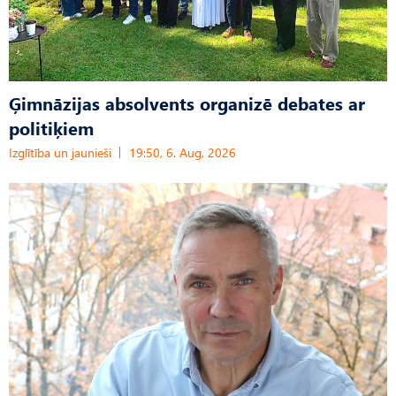
Ģimnāzijas absolvents organizē debates ar
politiķiem
Izglītība un jaunieši
19:50, 6. Aug, 2026