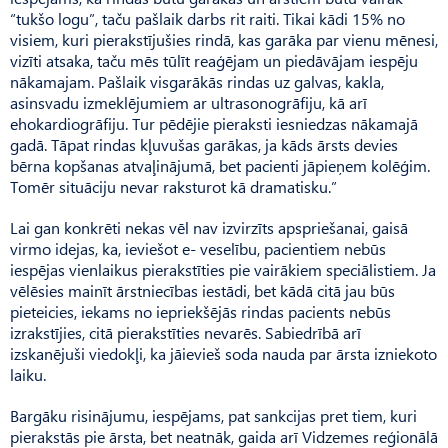
“tukšo logu”, taču pašlaik darbs rit raiti. Tikai kādi 15% no
visiem, kuri pierakstījušies rindā, kas garāka par vienu mēnesi,
vizīti atsaka, taču mēs tūlīt reaģējam un piedāvājam iespēju
nākamajam. Pašlaik visgarākās rindas uz galvas, kakla,
asinsvadu izmeklējumiem ar ultrasonogrāfiju, kā arī
ehokardiogrāfiju. Tur pēdējie pieraksti iesniedzas nākamajā
gadā. Tāpat rindas kļuvušas garākas, ja kāds ārsts devies
bērna kopšanas atvaļinājumā, bet pacienti jāpieņem kolēģim.
Tomēr situāciju nevar raksturot kā dramatisku.”
Lai gan konkrēti nekas vēl nav izvirzīts apspriešanai, gaisā
virmo idejas, ka, ieviešot e- veselību, pacientiem nebūs
iespējas vienlaikus pierakstīties pie vairākiem speciālistiem. Ja
vēlēsies mainīt ārstniecības iestādi, bet kādā citā jau būs
pieteicies, iekams no iepriekšējās rindas pacients nebūs
izrakstījies, citā pierakstīties nevarēs. Sabiedrībā arī
izskanējuši viedokļi, ka jāievieš soda nauda par ārsta izniekoto
laiku.
Bargāku risinājumu, iespējams, pat sankcijas pret tiem, kuri
pierakstās pie ārsta, bet neatnāk, gaida arī Vidzemes reģionālā