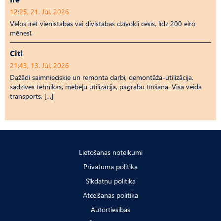
12:25, 21. Jūl, 2026
Vēlos īrēt vienistabas vai divistabas dzīvokli cēsīs, līdz 200 eiro
mēnesī.
Citi
21:43, 13. Jūl, 2026
Dažādi saimnieciskie un remonta darbi, demontāža-utilizācija,
sadzīves tehnikas, mēbeļu utilizācija, pagrabu tīrīšana. Visa veida
transports. […]
Lietošanas noteikumi
Privātuma politika
Sīkdatņu politika
Atcelšanas politika
Autortiesības