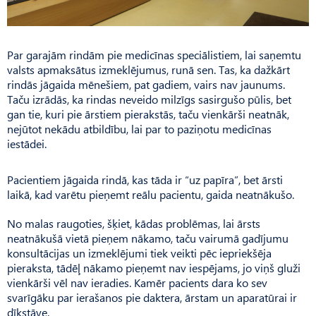
Par garajām rindām pie medicīnas speciālistiem, lai saņemtu
valsts apmaksātus izmeklējumus, runā sen. Tas, ka dažkārt
rindās jāgaida mēnešiem, pat gadiem, vairs nav jaunums.
Taču izrādās, ka rindas neveido milzīgs sasirgušo pūlis, bet
gan tie, kuri pie ārstiem pierakstās, taču vienkārši neatnāk,
nejūtot nekādu atbildību, lai par to paziņotu medicīnas
iestādei.
Pacientiem jāgaida rindā, kas tāda ir “uz papīra”, bet ārsti
laikā, kad varētu pieņemt reālu pacientu, gaida neatnākušo.
No malas raugoties, šķiet, kādas problēmas, lai ārsts
neatnākušā vietā pieņem nākamo, taču vairumā gadījumu
konsultācijas un izmeklējumi tiek veikti pēc iepriekšēja
pieraksta, tādēļ nākamo pieņemt nav iespējams, jo viņš gluži
vienkārši vēl nav ieradies. Kamēr pacients dara ko sev
svarīgāku par ierašanos pie daktera, ārstam un aparatūrai ir
dīkstāve.