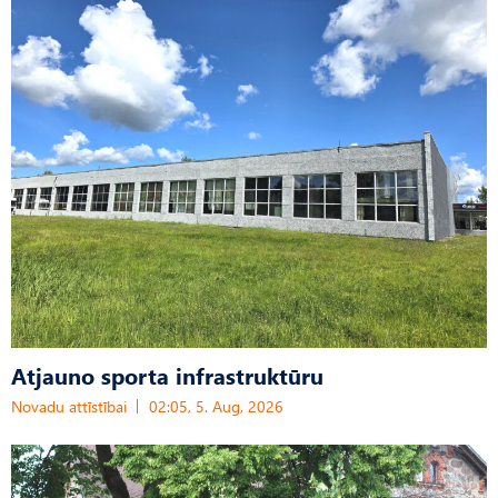
Atjauno sporta infrastruktūru
Novadu attīstībai
02:05, 5. Aug, 2026