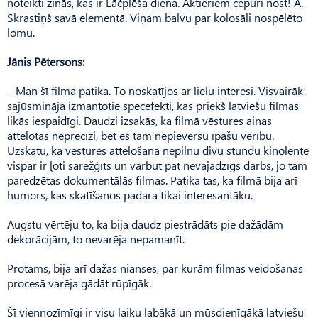
noteikti zinās, kas ir Lāčplēša diena. Aktieriem cepuri nost! A.
Skrastiņš savā elementā. Viņam balvu par kolosāli nospēlēto
lomu.
Jānis Pētersons:
– Man šī filma patika. To noskatījos ar lielu interesi. Visvairāk
sajūsmināja izmantotie specefekti, kas priekš latviešu filmas
likās iespaidīgi. Daudzi izsakās, ka filmā vēstures ainas
attēlotas neprecīzi, bet es tam nepievērsu īpašu vērību.
Uzskatu, ka vēstures attēlošana nepilnu divu stundu kinolentē
vispār ir ļoti sarežģīts un varbūt pat nevajadzīgs darbs, jo tam
paredzētas dokumentālās filmas. Patika tas, ka filmā bija arī
humors, kas skatīšanos padara tikai interesantāku.
Augstu vērtēju to, ka bija daudz piestrādāts pie dažādām
dekorācijām, to nevarēja nepamanīt.
Protams, bija arī dažas nianses, par kurām filmas veidošanas
procesā varēja gādāt rūpīgāk.
Šī viennozīmīgi ir visu laiku labākā un mūsdienīgākā latviešu