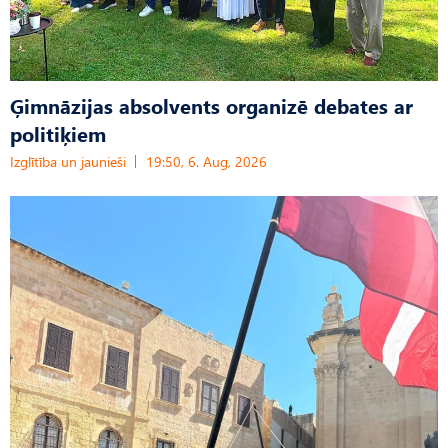
Ģimnāzijas absolvents organizē debates ar
politiķiem
Izglītība un jaunieši
19:50, 6. Aug, 2026