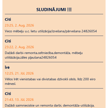
SLUDINĀJUMI
Citi
23:25, 2. Aug, 2026
Veco mēbeļu u.c. lietu utilizācija/izvešana/pārvešana 24826054
Citi
23:22, 2. Aug, 2026
Dažādi darbi-remonta,celtniecība,demontāža, mēbeļu
utiliāzācija,zāles pļaušana24826054
Īrē
12:25, 21. Jūl, 2026
Vēlos īrēt vienistabas vai divistabas dzīvokli cēsīs, līdz 200 eiro
mēnesī.
Citi
21:43, 13. Jūl, 2026
Dažādi saimnieciskie un remonta darbi, demontāža-utilizācija,