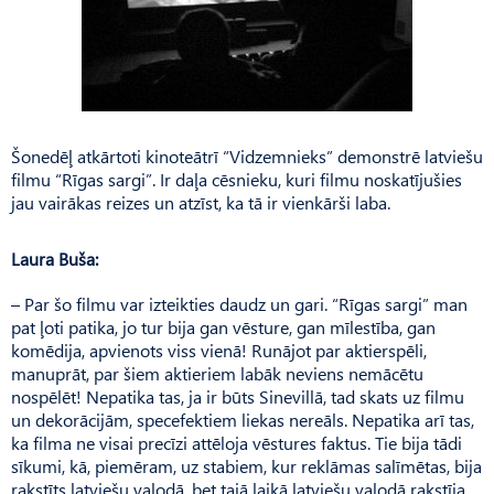
Šonedēļ atkārtoti kinoteātrī “Vidzemnieks” demonstrē latviešu
filmu “Rīgas sargi”. Ir daļa cēsnieku, kuri filmu noskatījušies
jau vairākas reizes un atzīst, ka tā ir vienkārši laba.
Laura Buša:
– Par šo filmu var izteikties daudz un gari. “Rīgas sargi” man
pat ļoti patika, jo tur bija gan vēsture, gan mīlestība, gan
komēdija, apvienots viss vienā! Runājot par aktierspēli,
manuprāt, par šiem aktieriem labāk neviens nemācētu
nospēlēt! Nepatika tas, ja ir būts Sinevillā, tad skats uz filmu
un dekorācijām, specefektiem liekas nereāls. Nepatika arī tas,
ka filma ne visai precīzi attēloja vēstures faktus. Tie bija tādi
sīkumi, kā, piemēram, uz stabiem, kur reklāmas salīmētas, bija
rakstīts latviešu valodā, bet tajā laikā latviešu valodā rakstīja