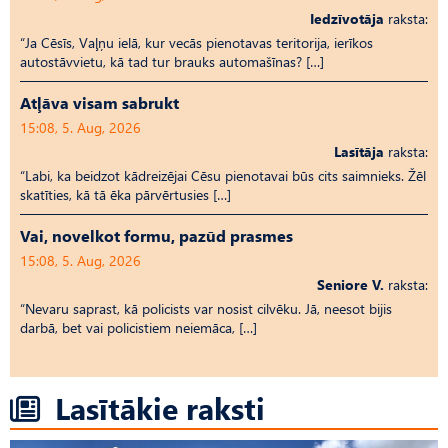
Iedzīvotāja
raksta:
“Ja Cēsīs, Vaļņu ielā, kur vecās pienotavas teritorija, ierīkos
autostāvvietu, kā tad tur brauks automašīnas? […]
Atļāva visam sabrukt
15:08, 5. Aug, 2026
Lasītāja
raksta:
“Labi, ka beidzot kādreizējai Cēsu pienotavai būs cits saimnieks. Žēl
skatīties, kā tā ēka pārvērtusies […]
Vai, novelkot formu, pazūd prasmes
15:08, 5. Aug, 2026
Seniore V.
raksta:
“Nevaru saprast, kā policists var nosist cilvēku. Jā, neesot bijis
darbā, bet vai policistiem neiemāca, […]
Lasītākie raksti