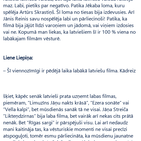
maz. Labi, pietiks par negatīvo. Patika Jēkaba loma, kuru
spēlēja Artūrs Skrastiņš. Šī loma no tiesas bija izdevusies. Arī
Jānis Reinis savu nospēlēja labi un pārliecinoši! Patika, ka
filmā bija jājūt līdzi varoņiem un jādomā, vai viņiem izdosies
vai ne. Kopumā man liekas, ka latviešiem šī ir 100 % viena no
labākajam filmām vēsturē.
Liene Liepiņa:
– Šī viennozīmīgi ir pēdējā laika labākā latviešu filma. Kādreiz
šķiet, kāpēc senāk latvieši prata uzņemt labas filmas,
piemēram, “Limuzīns Jāņu nakts krāsā”, “Ezera sonāte” vai
“Vella kalpi”, bet mūsdienās sanāk tā ne visai. Jāņa Streiča
“Likteņdzirnas” bija laba filma, bet vairāk arī nekas cits prātā
nenāk. Bet “Rīgas sargi” ir pārspējuši visu. Lai arī nedaudz
mani kaitināja tas, ka vēsturiskie momenti ne visai precīzi
atspoguļoti, tomēr esmu pārliecināta, ka mūsdienu jaunatne