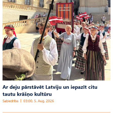
Ar deju pārstāvēt Latviju un iepazīt citu
tautu krāšņo kultūru
Sabiedrība
03:00, 5. Aug, 2026