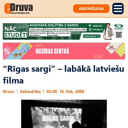
ABONĒŠANA
“Rīgas sargi” – labākā latviešu
filma
Druva
Sabiedrība
02:00, 16. Feb, 2008