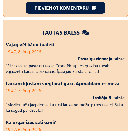
PIEVIENOT KOMENTĀRU
TAUTAS BALSS
Vajag vēl kādu tualeti
19:47, 8. Aug, 2026
Pastaigu cienītāja
raksta:
“Pie skaistās pastaigu takas Cēsīs, Pirtupītes graviņā tuvāk
vajadzētu kādas labierīcības. Īpaši jau karstā laikā […]
Laikam kļūstam vieglprātīgāki. Apmaldamies mežā
19:47, 7. Aug, 2026
Lasītāja R.
raksta:
“Mazliet taču jāapdomā, kā tiksi laukā no meža, pirms tajā ej. Saka,
ka šogad palīdzēt […]
Kā organizēs satiksmi?
19:47, 6. Aug, 2026