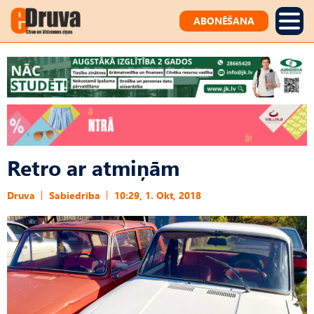
ABONĒŠANA
Retro ar atmiņām
Druva
Sabiedrība
10:29, 1. Okt, 2018