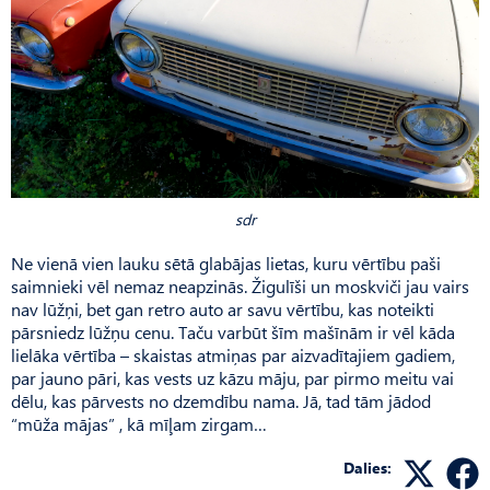
sdr
Ne vienā vien lauku sētā glabājas lietas, kuru vērtību paši
saimnieki vēl nemaz neapzinās. Žigulīši un moskviči jau vairs
nav lūžņi, bet gan retro auto ar savu vērtību, kas noteikti
pārsniedz lūžņu cenu. Taču varbūt šīm mašīnām ir vēl kāda
lielāka vērtība – skaistas atmiņas par aizvadītajiem gadiem,
par jauno pāri, kas vests uz kāzu māju, par pirmo meitu vai
dēlu, kas pārvests no dzemdību nama. Jā, tad tām jādod
“mūža mājas” , kā mīļam zirgam…
Dalies: