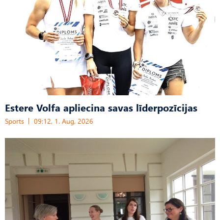
Estere Volfa apliecina savas līderpozīcijas
Sports
09:12, 1. Aug, 2026