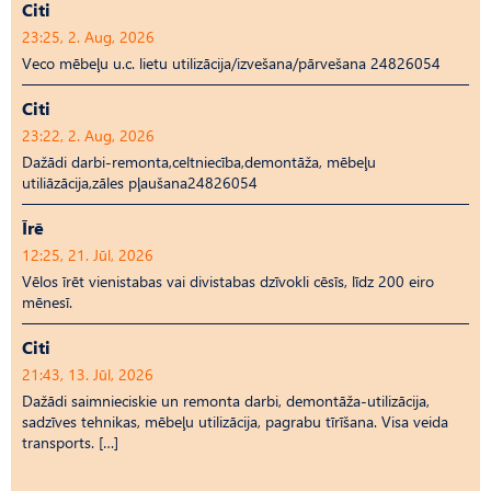
Citi
23:25, 2. Aug, 2026
Veco mēbeļu u.c. lietu utilizācija/izvešana/pārvešana 24826054
Citi
23:22, 2. Aug, 2026
Dažādi darbi-remonta,celtniecība,demontāža, mēbeļu
utiliāzācija,zāles pļaušana24826054
Īrē
12:25, 21. Jūl, 2026
Vēlos īrēt vienistabas vai divistabas dzīvokli cēsīs, līdz 200 eiro
mēnesī.
Citi
21:43, 13. Jūl, 2026
Dažādi saimnieciskie un remonta darbi, demontāža-utilizācija,
sadzīves tehnikas, mēbeļu utilizācija, pagrabu tīrīšana. Visa veida
transports. […]