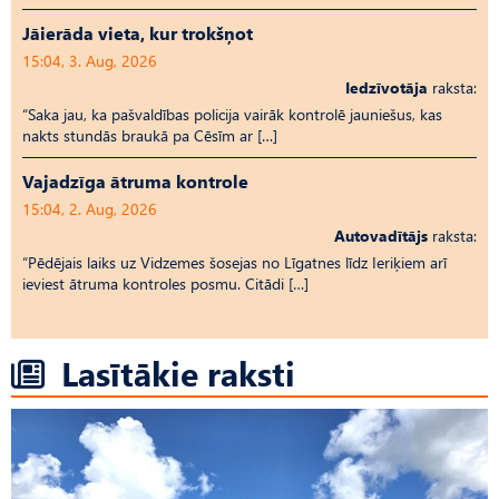
Jāierāda vieta, kur trokšņot
15:04, 3. Aug, 2026
Iedzīvotāja
raksta:
“Saka jau, ka pašvaldības policija vairāk kontrolē jauniešus, kas
nakts stundās braukā pa Cēsīm ar […]
Vajadzīga ātruma kontrole
15:04, 2. Aug, 2026
Autovadītājs
raksta:
“Pēdējais laiks uz Vid­ze­mes šosejas no Līgatnes līdz Ieriķiem arī
ieviest ātruma kontroles posmu. Citādi […]
Lasītākie raksti