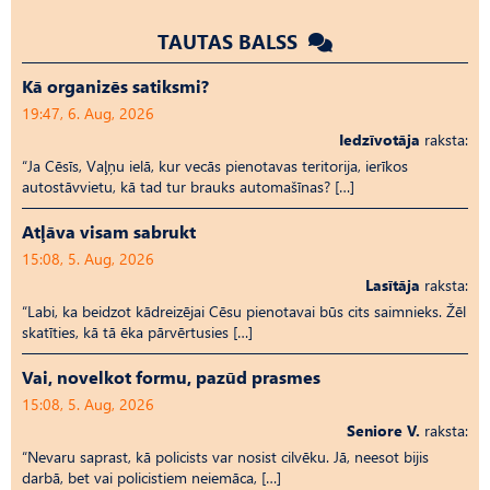
TAUTAS BALSS
Kā organizēs satiksmi?
19:47, 6. Aug, 2026
Iedzīvotāja
raksta:
“Ja Cēsīs, Vaļņu ielā, kur vecās pienotavas teritorija, ierīkos
autostāvvietu, kā tad tur brauks automašīnas? […]
Atļāva visam sabrukt
15:08, 5. Aug, 2026
Lasītāja
raksta:
“Labi, ka beidzot kādreizējai Cēsu pienotavai būs cits saimnieks. Žēl
skatīties, kā tā ēka pārvērtusies […]
Vai, novelkot formu, pazūd prasmes
15:08, 5. Aug, 2026
Seniore V.
raksta:
“Nevaru saprast, kā policists var nosist cilvēku. Jā, neesot bijis
darbā, bet vai policistiem neiemāca, […]