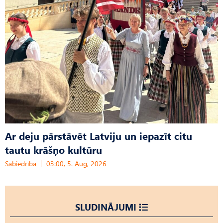
Ar deju pārstāvēt Latviju un iepazīt citu
tautu krāšņo kultūru
Sabiedrība
03:00, 5. Aug, 2026
SLUDINĀJUMI