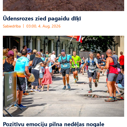
Ūdensrozes zied pagaidu dīķī
Sabiedrība
03:00, 4. Aug, 2026
Pozitīvu emociju pilna nedēļas nogale