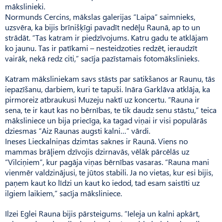
mākslinieki.
Normunds Cercins, mākslas galerijas “Laipa” saimnieks,
uzsvēra, ka bijis brīnišķīgi pavadīt nedēļu Raunā, ap to un
strādāt. “Tas katram ir piedzīvojums. Katru gadu te atklājam
ko jaunu. Tas ir patīkami – nesteidzoties redzēt, ieraudzīt
vairāk, nekā redz citi,” sacīja pazīstamais fotomākslinieks.
Katram māksliniekam savs stāsts par satikšanos ar Raunu, tās
iepazīšanu, darbiem, kuri te tapuši. Ināra Garklāva atklāja, ka
pirmoreiz atbraukusi Muzeju naktī uz koncertu. “Rauna ir
sena, te ir kaut kas no bērnības, te tik daudz senu stāstu,” teica
māksliniece un bija priecīga, ka tagad viņai ir visi populārās
dziesmas “Aiz Raunas augsti kalni…” vārdi.
Ineses Lieckalniņas dzimtas sak­nes ir Raunā. Viens no
mammas brāļiem dzīvojis dzirnavās, vēlāk pārcēlās uz
“Vilciņiem”, kur pagāja viņas bērnības vasaras. “Rau­na mani
vienmēr valdzinājusi, te jūtos stabili. Ja no vietas, kur esi bijis,
paņem kaut ko līdzi un kaut ko iedod, tad esam saistīti uz
ilgiem laikiem,” sacīja māksliniece.
Ilzei Eglei Rauna bijis pārsteigums. “Ieleja un kalni apkārt,