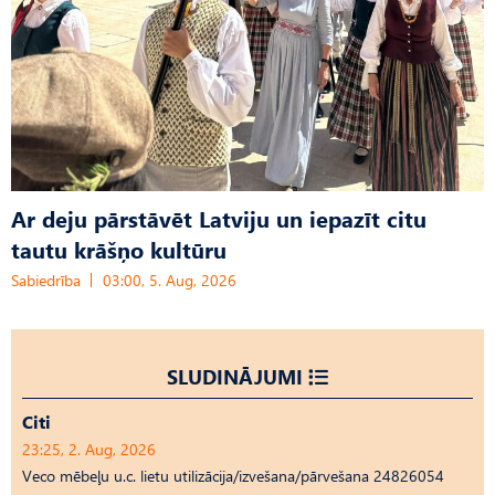
Ar deju pārstāvēt Latviju un iepazīt citu
tautu krāšņo kultūru
Sabiedrība
03:00, 5. Aug, 2026
SLUDINĀJUMI
Citi
23:25, 2. Aug, 2026
Veco mēbeļu u.c. lietu utilizācija/izvešana/pārvešana 24826054