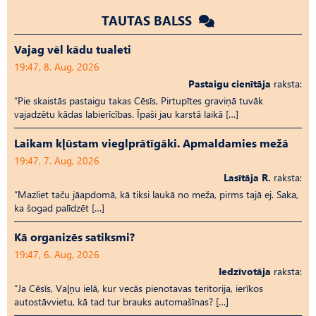
TAUTAS BALSS
Vajag vēl kādu tualeti
19:47, 8. Aug, 2026
Pastaigu cienītāja
raksta:
“Pie skaistās pastaigu takas Cēsīs, Pirtupītes graviņā tuvāk
vajadzētu kādas labierīcības. Īpaši jau karstā laikā […]
Laikam kļūstam vieglprātīgāki. Apmaldamies mežā
19:47, 7. Aug, 2026
Lasītāja R.
raksta:
“Mazliet taču jāapdomā, kā tiksi laukā no meža, pirms tajā ej. Saka,
ka šogad palīdzēt […]
Kā organizēs satiksmi?
19:47, 6. Aug, 2026
Iedzīvotāja
raksta:
“Ja Cēsīs, Vaļņu ielā, kur vecās pienotavas teritorija, ierīkos
autostāvvietu, kā tad tur brauks automašīnas? […]