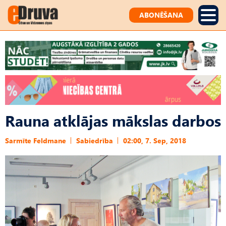
ABONĒŠANA
Rauna atklājas mākslas darbos
Sarmīte Feldmane
Sabiedrība
02:00, 7. Sep, 2018