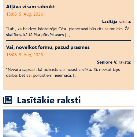
Atļāva visam sabrukt
15:08, 5. Aug, 2026
Lasītāja
raksta:
“Labi, ka beidzot kādreizējai Cēsu pienotavai būs cits saimnieks. Žēl
skatīties, kā tā ēka pārvērtusies […]
Vai, novelkot formu, pazūd prasmes
15:08, 5. Aug, 2026
Seniore V.
raksta:
“Nevaru saprast, kā policists var nosist cilvēku. Jā, neesot bijis
darbā, bet vai policistiem neiemāca, […]
Lasītākie raksti