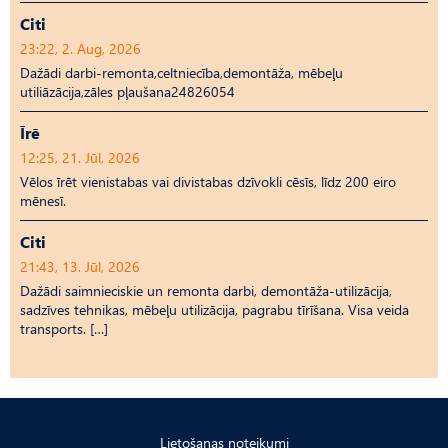
Citi
23:22, 2. Aug, 2026
Dažādi darbi-remonta,celtniecība,demontāža, mēbeļu
utiliāzācija,zāles pļaušana24826054
Īrē
12:25, 21. Jūl, 2026
Vēlos īrēt vienistabas vai divistabas dzīvokli cēsīs, līdz 200 eiro
mēnesī.
Citi
21:43, 13. Jūl, 2026
Dažādi saimnieciskie un remonta darbi, demontāža-utilizācija,
sadzīves tehnikas, mēbeļu utilizācija, pagrabu tīrīšana. Visa veida
transports. […]
Lietošanas noteikumi