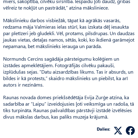
miers, sakoptība, cilvēku sirsnība. Iespaidu ļoti daudz, gribas
vēlreiz te nokļūt un pastrādāt,” atzina māksliniece.
Mākslinieku darbos visbiežāk, tāpat kā agrākās vasarās,
redzama māja Valmieras ielas stūrī, kas izskata dēļ iesaukta
par pletīzeri jeb gludekli. Vēl, protams, pilsdrupas. Un daudzas
jaukas vietas, detaļas namos, sētās, koki, ko ikdienā garāmejot
nepamana, bet mākslinieks ierauga un parāda.
Normunds Cercins sagādāja pārsteigumu kolēģiem un
izstādes apmeklētājiem. Fotogrāfijās cilvēku pakauši,
izplūdušas sejas. “Datu aizsardzības likums. Tas ir absurds, un
bildes ir kā protests,” skaidro mākslinieks un piebilst, ka arī
autors ir nezināms.
Raunas novada domes priekšsēdētāja Evija Zurģe atzina, ka
sadarbība ar “Laipu” izveidojusies ļoti veiksmīga un radoša, tā
tiks turpināta. Raunas pašvaldības pārstāvji izstādē izvēlēsies
divus mākslas darbus, kas paliks muzeja krājumā.
Dalies: