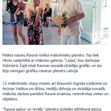
Piekto vasaru Raunā notika mākslinieku plenērs. Tas tiek
rīkots sadarbībā ar mākslas galeriju “Laipa”, kas darbojas
Valmierā. Šajā reizē Raunas novadā strādāja grafiķi, un tas
bija vienīgais grafiķu vasaras plenērs Latvijā.
12 mākslinieki, starp viņiem arī lietuvieši Ingrīda Vait­kiene un
Arūnas Vaitkus no Ali­tus, nedēļu dzīvoja un strādāja no­vadā,
mākslas darbos parādot Raunā zināmas, neievērotas vietas un
objektus.
“Rauna apbur un ievelk,” plenēra izstādes atklāšanā atzina