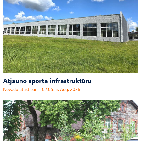
Atjauno sporta infrastruktūru
Novadu attīstībai
02:05, 5. Aug, 2026