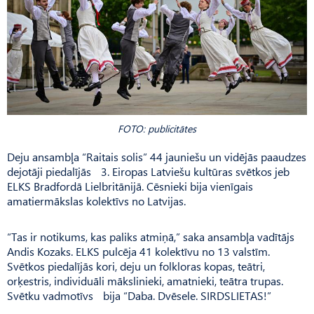
FOTO: publicitātes
Deju ansambļa “Raitais solis” 44 jauniešu un vidējās paaudzes
dejotāji piedalījās 3. Eiropas Latviešu kultūras svētkos jeb
ELKS Bradfordā Lielbritā­nijā. Cēsnieki bija vienīgais
amatiermākslas kolektīvs no Latvijas.
“Tas ir notikums, kas paliks atmiņā,” saka ansambļa vadītājs
Andis Kozaks. ELKS pulcēja 41 kolektīvu no 13 valstīm.
Svētkos piedalījās kori, deju un folkloras kopas, teātri,
orķestris, individuāli mākslinieki, amatnieki, teātra trupas.
Svētku vadmotīvs bija “Daba. Dvēsele. SIRDSLIETAS!”