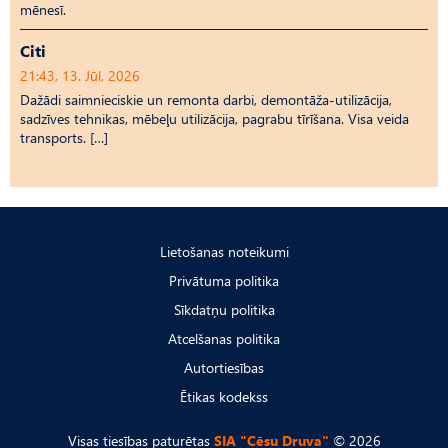
mēnesī.
Citi
21:43, 13. Jūl, 2026
Dažādi saimnieciskie un remonta darbi, demontāža-utilizācija,
sadzīves tehnikas, mēbeļu utilizācija, pagrabu tīrīšana. Visa veida
transports. […]
Lietošanas noteikumi
Privātuma politika
Sīkdatņu politika
Atcelšanas politika
Autortiesības
Ētikas kodekss
Visas tiesības paturētas
SIA "Cēsu Druva"
© 2026