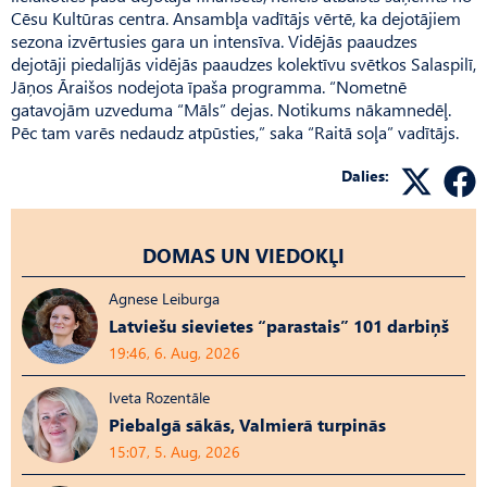
Cēsu Kultūras centra. Ansambļa vadītājs vērtē, ka dejotājiem
sezona izvērtusies gara un intensīva. Vidējās paaudzes
dejotāji piedalījās vidējās paaudzes kolektīvu svētkos Salaspilī,
Jāņos Āraišos nodejota īpaša programma. “Nometnē
gatavojām uzveduma “Māls” dejas. Notikums nākamnedēļ.
Pēc tam varēs nedaudz atpūsties,” saka “Raitā soļa” vadītājs.
Dalies:
DOMAS UN VIEDOKĻI
Agnese Leiburga
Latviešu sievietes “parastais” 101 darbiņš
19:46, 6. Aug, 2026
Iveta Rozentāle
Piebalgā sākās, Valmierā turpinās
15:07, 5. Aug, 2026