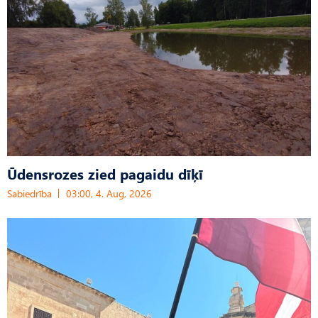
Ūdensrozes zied pagaidu dīķī
Sabiedrība
03:00, 4. Aug, 2026