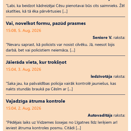
“Labi, ka beidzot kādreizējai Cēsu pienotavai būs cits saimnieks. Žēl
skatīties, kā tā ēka pārvērtusies […]
Vai, novelkot formu, pazūd prasmes
15:08, 5. Aug, 2026
Seniore V.
raksta:
“Nevaru saprast, kā policists var nosist cilvēku. Jā, neesot bijis
darbā, bet vai policistiem neiemāca, […]
Jāierāda vieta, kur trokšņot
15:04, 3. Aug, 2026
Iedzīvotāja
raksta:
“Saka jau, ka pašvaldības policija vairāk kontrolē jauniešus, kas
nakts stundās braukā pa Cēsīm ar […]
Vajadzīga ātruma kontrole
15:04, 2. Aug, 2026
Autovadītājs
raksta:
“Pēdējais laiks uz Vid­ze­mes šosejas no Līgatnes līdz Ieriķiem arī
ieviest ātruma kontroles posmu. Citādi […]