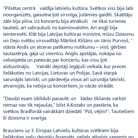
“Pilsētas centrā valdīja latviešu kultūra. Svētkos viss bija labi
noorganizēts, gaisotne ļoti sirsnīga, jutāmies gaidīti. Skatītāju
zāle bija pilna. Uz koncertu bija atnākuši ne tikai turienes
tautieši, arī sabraukuši no kaimiņvalstīm. Arī angļi bija
ieinteresēti. Klāt bija Latvijas kultūras ministre, mūsu Dziesmu
un Deju svētku virsvadītāji Mārtiņš Klišāns un Jānis Purviņš, ”
stāsta Andis un atceras patīkamu notikumu – viņš, ģērbies
tautastērpā, gāja uz viesnīcu. Anglis apstājās, nokāpa no
velosipēda un pateicās par koncertu, kas viņu ļoti
aizkustinājis. Vairāki dejotāji iegājuši veikalā, kur preces
lielākoties no Latvijas, Lietuvas un Polijas. Savā starpā
sarunājās latviski, un pārdevēja viņus arī uzrunāja latviski,
atvainojās, ka nebija uz koncertiem, jo nācās strādāt.
“Daudzi esam izklīduši pasaulē, un šādas tikšanās varbūt
nemaz nav tik nejaušas,” bilst A.Ko­zaks un pastāsta, ka
svētkos Bradfordā vairākkārt dziedāti “Pūt, vējiņi!”. Tautiešiem
šī dzies­ma ir svarīga.
Brauciens uz 3. Eiropas Latviešu kultūras svētkiem bija
lielākoties pašu dejotāju finansēts, neliels atbalsts saņemts no