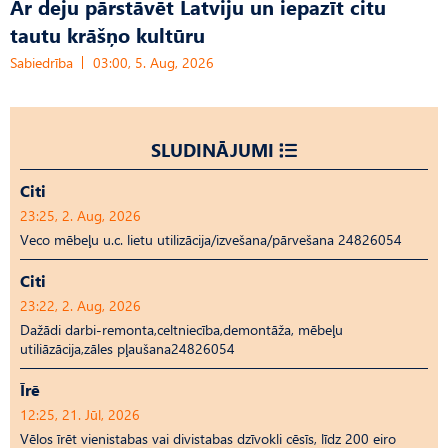
Ar deju pārstāvēt Latviju un iepazīt citu
tautu krāšņo kultūru
Sabiedrība
03:00, 5. Aug, 2026
SLUDINĀJUMI
Citi
23:25, 2. Aug, 2026
Veco mēbeļu u.c. lietu utilizācija/izvešana/pārvešana 24826054
Citi
23:22, 2. Aug, 2026
Dažādi darbi-remonta,celtniecība,demontāža, mēbeļu
utiliāzācija,zāles pļaušana24826054
Īrē
12:25, 21. Jūl, 2026
Vēlos īrēt vienistabas vai divistabas dzīvokli cēsīs, līdz 200 eiro