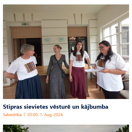
Stipras sievietes vēsturē un kājbumba
Sabiedrība
03:00, 1. Aug, 2026