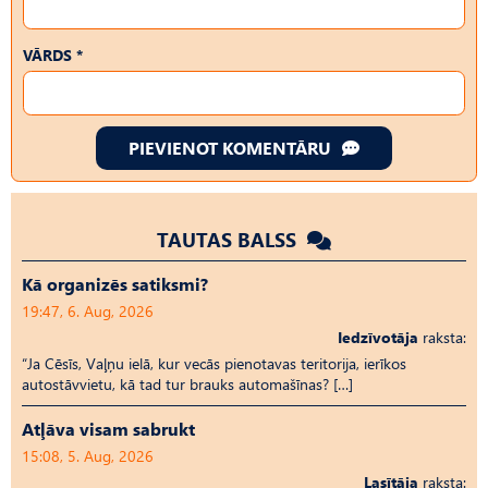
VĀRDS *
PIEVIENOT KOMENTĀRU
TAUTAS BALSS
Kā organizēs satiksmi?
19:47, 6. Aug, 2026
Iedzīvotāja
raksta:
“Ja Cēsīs, Vaļņu ielā, kur vecās pienotavas teritorija, ierīkos
autostāvvietu, kā tad tur brauks automašīnas? […]
Atļāva visam sabrukt
15:08, 5. Aug, 2026
Lasītāja
raksta: