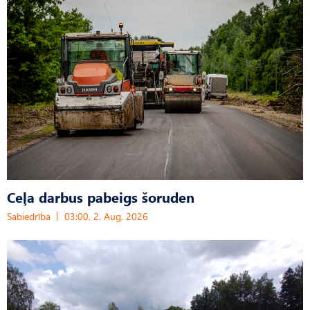
Ceļa darbus pabeigs šoruden
Sabiedrība
03:00, 2. Aug, 2026