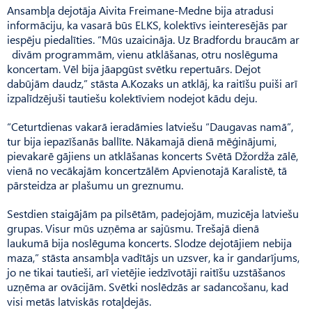
Ansambļa dejotāja Aivita Freimane-Medne bija atradusi
informāciju, ka vasarā būs ELKS, kolektīvs ieinteresējās par
iespēju piedalīties. “Mūs uzaicināja. Uz Bradfordu braucām ar
divām programmām, vienu atklāšanas, otru noslēguma
koncertam. Vēl bija jāapgūst svētku repertuārs. Dejot
dabūjām daudz,” stāsta A.Kozaks un atklāj, ka raitīšu puiši arī
izpalīdzējuši tautiešu kolektīviem nodejot kādu deju.
“Ceturtdienas vakarā ieradāmies latviešu “Daugavas namā”,
tur bija iepazīšanās ballīte. Nākamajā dienā mēģinājumi,
pievakarē gājiens un atklāšanas koncerts Svētā Džordža zālē,
vienā no vecākajām koncertzālēm Apvienotajā Karalistē, tā
pārsteidza ar plašumu un greznumu.
Sestdien staigājām pa pilsētām, padejojām, muzicēja latviešu
grupas. Visur mūs uzņēma ar sajūsmu. Trešajā dienā
laukumā bija noslēguma koncerts. Slodze dejotājiem nebija
maza,” stāsta ansambļa vadītājs un uzsver, ka ir gandarījums,
jo ne tikai tautieši, arī vietējie iedzīvotāji raitīšu uzstāšanos
uzņēma ar ovācijām. Svētki noslēdzās ar sadancošanu, kad
visi metās latviskās rotaļdejās.