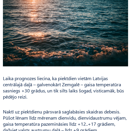
Laika prognozes liecina, ka piektdien vietām Latvijas
centrālajā daļā – galvenokārt Zemgalē – gaisa temperatūra
sasniegs +30 grādus, un tik silts laiks šogad, visticamāk, būs
pēdējo reizi.
Naktī uz piektdienu pārsvarā saglabāsies skaidras debesis.
Pūšot lēnam līdz mērenam dienvidu, dienvidaustrumu vējam,
gaisa temperatūra pazemināsies līdz +12..+17 grādiem,
dažviet valsts austrumu daļā – līdz +9 grādiem.