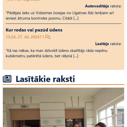
Autovadītājs
raksta:
“Pēdējais laiks uz Vid­ze­mes šosejas no Līgatnes līdz Ieriķiem arī
ieviest ātruma kontroles posmu. Citādi […]
Kur rodas vai pazūd ūdens
13:24, 27. Jūl, 2026
1
Lasītājs
raksta:
“Kā tas nākas, ka man dzīvoklī ūdens skaitītājs rāda nepilnu
kubikmetru patērētā ūdens, bet rēķinā […]
Lasītākie raksti