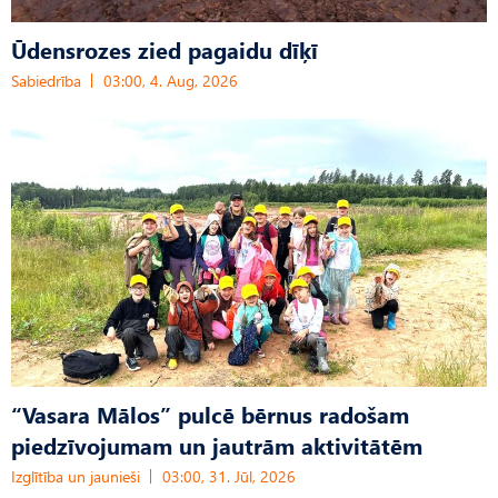
Ūdensrozes zied pagaidu dīķī
Sabiedrība
03:00, 4. Aug, 2026
“Vasara Mālos” pulcē bērnus radošam
piedzīvojumam un jautrām aktivitātēm
Izglītība un jaunieši
03:00, 31. Jūl, 2026