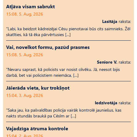
Atļāva visam sabrukt
15:08, 5. Aug, 2026
Lasītāja
raksta:
“Labi, ka beidzot kādreizējai Cēsu pienotavai būs cits saimnieks. Žēl
skatīties, kā tā ēka pārvērtusies […]
Vai, novelkot formu, pazūd prasmes
15:08, 5. Aug, 2026
Seniore V.
raksta:
“Nevaru saprast, kā policists var nosist cilvēku. Jā, neesot bijis
darbā, bet vai policistiem neiemāca, […]
Jāierāda vieta, kur trokšņot
15:04, 3. Aug, 2026
Iedzīvotāja
raksta:
“Saka jau, ka pašvaldības policija vairāk kontrolē jauniešus, kas
nakts stundās braukā pa Cēsīm ar […]
Vajadzīga ātruma kontrole
15:04, 2. Aug, 2026