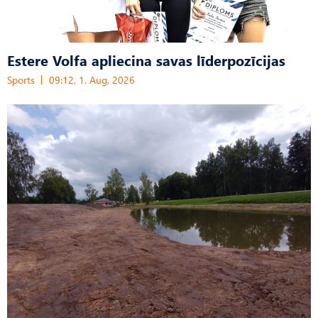
Estere Volfa apliecina savas līderpozīcijas
Sports
09:12, 1. Aug, 2026