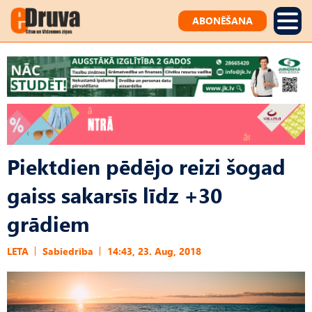
ABONĒŠANA
Piektdien pēdējo reizi šogad
gaiss sakarsīs līdz +30
grādiem
LETA
Sabiedrība
14:43, 23. Aug, 2018