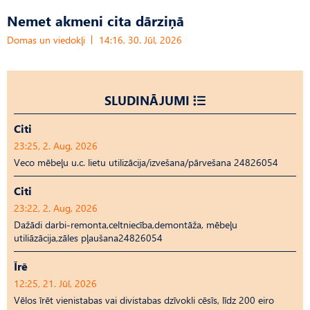
Nemet akmeni cita dārziņā
Domas un viedokļi
14:16, 30. Jūl, 2026
SLUDINĀJUMI
Citi
23:25, 2. Aug, 2026
Veco mēbeļu u.c. lietu utilizācija/izvešana/pārvešana 24826054
Citi
23:22, 2. Aug, 2026
Dažādi darbi-remonta,celtniecība,demontāža, mēbeļu
utiliāzācija,zāles pļaušana24826054
Īrē
12:25, 21. Jūl, 2026
Vēlos īrēt vienistabas vai divistabas dzīvokli cēsīs, līdz 200 eiro