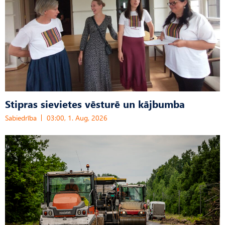
Stipras sievietes vēsturē un kājbumba
Sabiedrība
03:00, 1. Aug, 2026