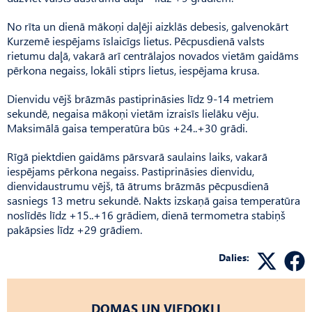
No rīta un dienā mākoņi daļēji aizklās debesis, galvenokārt
Kurzemē iespējams īslaicīgs lietus. Pēcpusdienā valsts
rietumu daļā, vakarā arī centrālajos novados vietām gaidāms
pērkona negaiss, lokāli stiprs lietus, iespējama krusa.
Dienvidu vējš brāzmās pastiprināsies līdz 9-14 metriem
sekundē, negaisa mākoņi vietām izraisīs lielāku vēju.
Maksimālā gaisa temperatūra būs +24..+30 grādi.
Rīgā piektdien gaidāms pārsvarā saulains laiks, vakarā
iespējams pērkona negaiss. Pastiprināsies dienvidu,
dienvidaustrumu vējš, tā ātrums brāzmās pēcpusdienā
sasniegs 13 metru sekundē. Nakts izskaņā gaisa temperatūra
noslīdēs līdz +15..+16 grādiem, dienā termometra stabiņš
pakāpsies līdz +29 grādiem.
Dalies:
DOMAS UN VIEDOKĻI