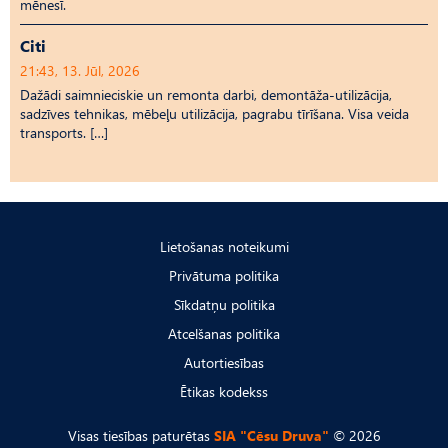
mēnesī.
Citi
21:43, 13. Jūl, 2026
Dažādi saimnieciskie un remonta darbi, demontāža-utilizācija,
sadzīves tehnikas, mēbeļu utilizācija, pagrabu tīrīšana. Visa veida
transports. […]
Lietošanas noteikumi
Privātuma politika
Sīkdatņu politika
Atcelšanas politika
Autortiesības
Ētikas kodekss
Visas tiesības paturētas
SIA "Cēsu Druva"
© 2026