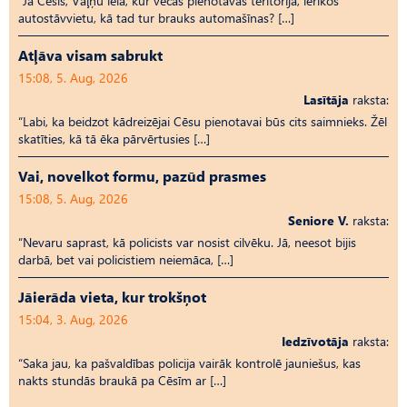
“Ja Cēsīs, Vaļņu ielā, kur vecās pienotavas teritorija, ierīkos
autostāvvietu, kā tad tur brauks automašīnas? […]
Atļāva visam sabrukt
15:08, 5. Aug, 2026
Lasītāja
raksta:
“Labi, ka beidzot kādreizējai Cēsu pienotavai būs cits saimnieks. Žēl
skatīties, kā tā ēka pārvērtusies […]
Vai, novelkot formu, pazūd prasmes
15:08, 5. Aug, 2026
Seniore V.
raksta:
“Nevaru saprast, kā policists var nosist cilvēku. Jā, neesot bijis
darbā, bet vai policistiem neiemāca, […]
Jāierāda vieta, kur trokšņot
15:04, 3. Aug, 2026
Iedzīvotāja
raksta:
“Saka jau, ka pašvaldības policija vairāk kontrolē jauniešus, kas
nakts stundās braukā pa Cēsīm ar […]