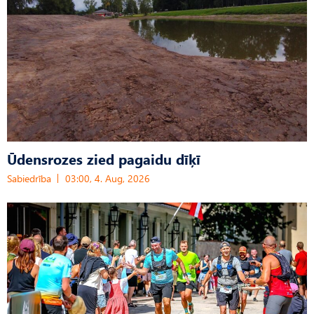
Ūdensrozes zied pagaidu dīķī
Sabiedrība
03:00, 4. Aug, 2026