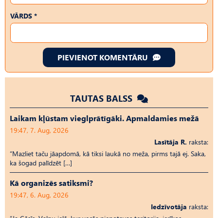
VĀRDS *
PIEVIENOT KOMENTĀRU
TAUTAS BALSS
Laikam kļūstam vieglprātīgāki. Apmaldamies mežā
19:47, 7. Aug, 2026
Lasītāja R.
raksta:
“Mazliet taču jāapdomā, kā tiksi laukā no meža, pirms tajā ej. Saka,
ka šogad palīdzēt […]
Kā organizēs satiksmi?
19:47, 6. Aug, 2026
Iedzīvotāja
raksta: