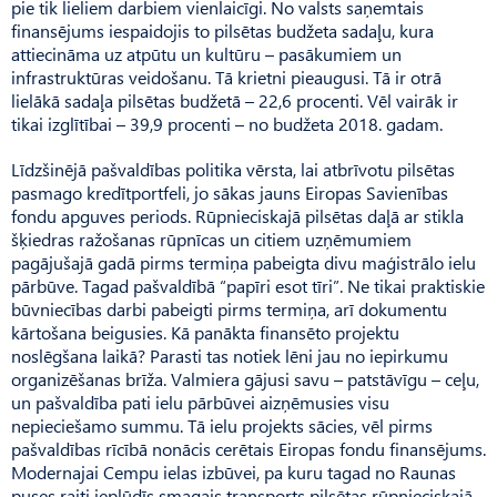
pie tik lieliem darbiem vienlaicīgi. No valsts saņemtais
finansējums iespaidojis to pilsētas budžeta sadaļu, kura
attiecināma uz atpūtu un kultūru – pasākumiem un
infrastruktūras veidošanu. Tā krietni pieaugusi. Tā ir otrā
lielākā sadaļa pilsētas budžetā – 22,6 procenti. Vēl vairāk ir
tikai izglītībai – 39,9 procenti – no budžeta 2018. gadam.
Līdzšinējā pašvaldības politika vērsta, lai atbrīvotu pilsētas
pasmago kredītportfeli, jo sākas jauns Eiropas Savienības
fondu apguves periods. Rūpnieciskajā pilsētas daļā ar stikla
šķiedras ražošanas rūpnīcas un citiem uzņēmumiem
pagājušajā gadā pirms termiņa pabeigta divu maģistrālo ielu
pārbūve. Tagad pašvaldībā “papīri esot tīri”. Ne tikai praktiskie
būvniecības darbi pabeigti pirms termiņa, arī dokumentu
kārtošana beigusies. Kā panākta finansēto projektu
noslēgšana laikā? Parasti tas notiek lēni jau no iepirkumu
organizēšanas brīža. Valmiera gājusi savu – patstāvīgu – ceļu,
un pašvaldība pati ielu pārbūvei aizņēmusies visu
nepieciešamo summu. Tā ielu projekts sācies, vēl pirms
pašvaldības rīcībā nonācis cerētais Eiropas fondu finansējums.
Modernajai Cempu ielas izbūvei, pa kuru tagad no Raunas
puses raiti ieplūdīs smagais transports pilsētas rūpnieciskajā