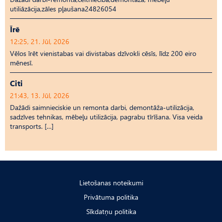
utiliāzācija,zāles pļaušana24826054
Īrē
12:25, 21. Jūl, 2026
Vēlos īrēt vienistabas vai divistabas dzīvokli cēsīs, līdz 200 eiro
mēnesī.
Citi
21:43, 13. Jūl, 2026
Dažādi saimnieciskie un remonta darbi, demontāža-utilizācija,
sadzīves tehnikas, mēbeļu utilizācija, pagrabu tīrīšana. Visa veida
transports. […]
Lietošanas noteikumi
Privātuma politika
Sīkdatņu politika