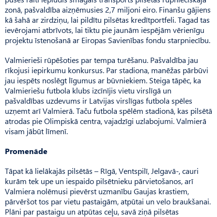
zonā, pašvaldība aizņēmusies 2,7 miljoni eiro. Finanšu gājiens
kā šahā ar zirdziņu, lai pildītu pilsētas kredītportfeli. Tagad tas
ievērojami atbrīvots, lai tiktu pie jaunām iespējām vērienīgu
projektu īstenošanā ar Eiropas Savienības fondu starpniecību.
Valmierieši rūpēšoties par tempa turēšanu. Pašvaldība jau
rīkojusi iepirkumu konkursus. Par stadiona, manēžas pārbūvi
jau iespēts noslēgt līgumus ar būvniekiem. Steiga tāpēc, ka
Val­mie­riešu futbola klubs izcīnījis vietu virslīgā un
pašvaldības uzdevums ir Latvijas virslīgas futbola spēles
uzņemt arī Val­mierā. Taču futbola spēlēm stadionā, kas pilsētā
atrodas pie Olimpiskā centra, vajadzīgi uzlabojumi. Valmierā
visam jābūt līmenī.
Promenāde
Tāpat kā lielākajās pilsētās – Rīgā, Ventspilī, Jelgavā-, cauri
kurām tek upe un iespaido pilsētnieku pārvietošanos, arī
Valmiera nolēmusi pievērst uzmanību Gaujas krastiem,
pārvēršot tos par vietu pastaigām, atpūtai un velo braukšanai.
Plāni par pastaigu un atpūtas ceļu, savā ziņā pilsētas