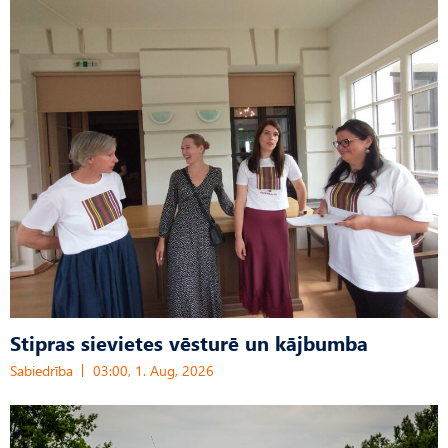
Stipras sievietes vēsturē un kājbumba
Sabiedrība
03:00, 1. Aug, 2026