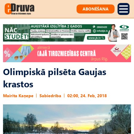
ABONĒŠANA
Olimpiskā pilsēta Gaujas
krastos
Mairita Kaņepe
Sabiedrība
02:00, 24. Feb, 2018