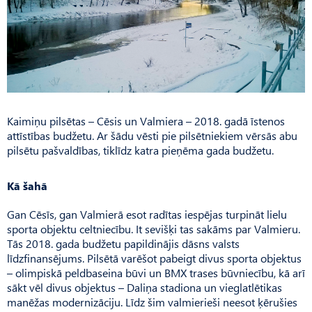
Kaimiņu pilsētas – Cēsis un Valmiera – 2018. gadā īstenos
attīstības budžetu. Ar šādu vēsti pie pilsētniekiem vērsās abu
pilsētu pašvaldības, tiklīdz katra pieņēma gada budžetu.
Kā šahā
Gan Cēsīs, gan Valmierā esot radītas iespējas turpināt lielu
sporta objektu celtniecību. It sevišķi tas sakāms par Valmieru.
Tās 2018. gada budžetu papildinājis dāsns valsts
līdzfinansējums. Pilsētā varēšot pabeigt divus sporta objektus
– olimpiskā peldbaseina būvi un BMX trases būvniecību, kā arī
sākt vēl divus objektus – Daliņa stadiona un vieglatlētikas
manēžas modernizāciju. Līdz šim valmierieši neesot ķērušies