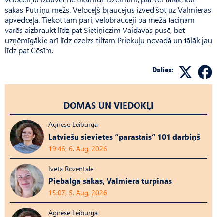
sākas Put­­riņu mežs. Veloceļš braucējus izvedīšot uz Valmieras
apvedceļa. Tiekot tam pāri, velobraucēji pa meža taciņām
varēs aizbraukt līdz pat Sietiņiezim Vaidavas pusē, bet
uzņēmīgākie arī līdz dzelzs tiltam Priekuļu novadā un tālāk jau
līdz pat Cēsīm.
Dalies:
DOMAS UN VIEDOKĻI
Agnese Leiburga
Latviešu sievietes “parastais” 101 darbiņš
19:46, 6. Aug, 2026
Iveta Rozentāle
Piebalgā sākās, Valmierā turpinās
15:07, 5. Aug, 2026
Agnese Leiburga