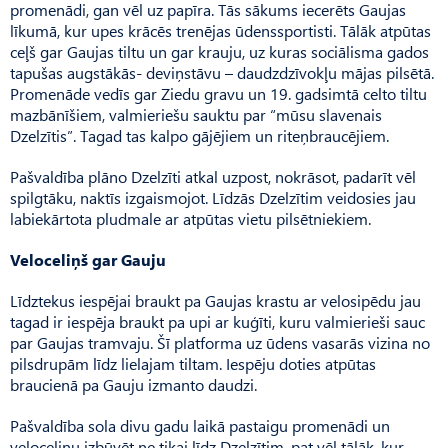
promenādi, gan vēl uz papīra. Tās sākums iecerēts Gaujas
līkumā, kur upes krācēs trenējas ūdenssportisti. Tālāk atpūtas
ceļš gar Gaujas tiltu un gar krauju, uz kuras sociālisma gados
tapušas augstākās- deviņstāvu – daudzdzīvokļu mājas pilsētā.
Promenāde vedīs gar Ziedu gravu un 19. gadsimtā celto tiltu
mazbānīšiem, valmieriešu sauktu par “mūsu slavenais
Dzelzītis”. Ta­gad tas kalpo gājējiem un riteņbraucējiem.
Pašvaldība plāno Dzelzīti atkal uzpost, nokrāsot, padarīt vēl
spilgtāku, naktīs izgaismojot. Lī­dzās Dzelzītim veidosies jau
lab­iekārtota pludmale ar atpūtas vietu pilsētniekiem.
Veloceliņš gar Gauju
Līdztekus iespējai braukt pa Gaujas krastu ar velosipēdu jau
tagad ir iespēja braukt pa upi ar kuģīti, kuru valmierieši sauc
par Gaujas tramvaju. Šī platforma uz ūdens vasarās vizina no
pilsdrupām līdz lielajam tiltam. Iespēju doties atpūtas
braucienā pa Gauju izmanto daudzi.
Pašvaldība sola divu gadu laikā pastaigu promenādi un
veloceliņu izbūvēt ne tikai līdz Dzelz­ī­tim, pat vēl tālāk, kur