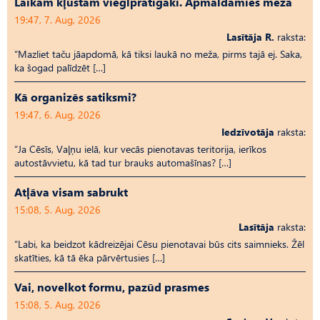
Laikam kļūstam vieglprātīgāki. Apmaldamies mežā
19:47, 7. Aug, 2026
Lasītāja R.
raksta:
“Mazliet taču jāapdomā, kā tiksi laukā no meža, pirms tajā ej. Saka,
ka šogad palīdzēt […]
Kā organizēs satiksmi?
19:47, 6. Aug, 2026
Iedzīvotāja
raksta:
“Ja Cēsīs, Vaļņu ielā, kur vecās pienotavas teritorija, ierīkos
autostāvvietu, kā tad tur brauks automašīnas? […]
Atļāva visam sabrukt
15:08, 5. Aug, 2026
Lasītāja
raksta:
“Labi, ka beidzot kādreizējai Cēsu pienotavai būs cits saimnieks. Žēl
skatīties, kā tā ēka pārvērtusies […]
Vai, novelkot formu, pazūd prasmes
15:08, 5. Aug, 2026