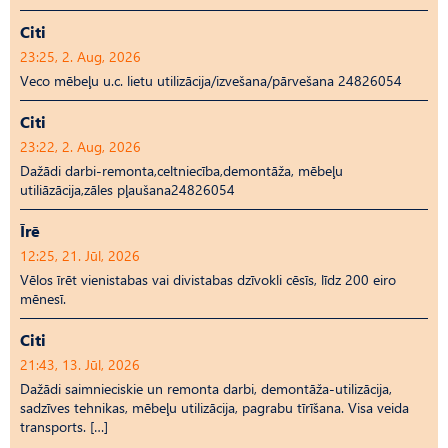
Citi
23:25, 2. Aug, 2026
Veco mēbeļu u.c. lietu utilizācija/izvešana/pārvešana 24826054
Citi
23:22, 2. Aug, 2026
Dažādi darbi-remonta,celtniecība,demontāža, mēbeļu
utiliāzācija,zāles pļaušana24826054
Īrē
12:25, 21. Jūl, 2026
Vēlos īrēt vienistabas vai divistabas dzīvokli cēsīs, līdz 200 eiro
mēnesī.
Citi
21:43, 13. Jūl, 2026
Dažādi saimnieciskie un remonta darbi, demontāža-utilizācija,
sadzīves tehnikas, mēbeļu utilizācija, pagrabu tīrīšana. Visa veida
transports. […]