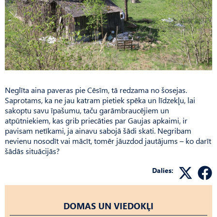
Neglīta aina paveras pie Cēsīm, tā redzama no šosejas.
Saprotams, ka ne jau katram pietiek spēka un līdzekļu, lai
sakoptu savu īpašumu, taču garāmbraucējiem un
atpūtniekiem, kas grib priecāties par Gaujas apkaimi, ir
pavisam netīkami, ja ainavu sabojā šādi skati. Negribam
nevienu nosodīt vai mācīt, tomēr jāuzdod jautājums – ko darīt
šādās situācijās?
Dalies:
DOMAS UN VIEDOKĻI