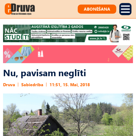
ABONĒŠANA
Nu, pavisam neglīti
Druva
Sabiedrība
11:51, 15. Mai, 2018