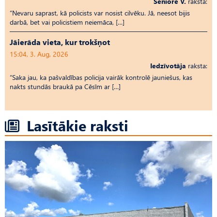
Seniore V.
raksta:
“Nevaru saprast, kā policists var nosist cilvēku. Jā, neesot bijis
darbā, bet vai policistiem neiemāca, […]
Jāierāda vieta, kur trokšņot
15:04, 3. Aug, 2026
Iedzīvotāja
raksta:
“Saka jau, ka pašvaldības policija vairāk kontrolē jauniešus, kas
nakts stundās braukā pa Cēsīm ar […]
Lasītākie raksti