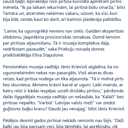
sausā baļķī. Iepriekšējo reizi pirtiņa kurināta apmēram pirms
mēneša. “Ik pa laikam iekurinām, lai pirtiņā būtu smarža,” bilst
Tamāra un, atceroties nelaimes vakaru, uzsver, ka visi, kuri
bija klāt, centās kaut ko darīt, arī kaimiņi piedāvāja palīdzību.
“Laime, ka ugunsgrēkā neviens nav cietis. Gaidām ekspertīzes
slēdzienu, jāaprēķina provizoriskās izmaksas. Domē lemsim
par pirtiņas atjaunošanu. Tā ir muzeja kompleksa daļa,
nedrīkstam pazaudēt,” saka Priekuļu novada domes
priekšsēdētāja Elīna Stapulone.
Pensionētais muzeja vadītājs Jānis Krieviņš atgādina, ka no
ugunsnelaimēm nekas nav pasargāts. Viņš atceras divas
reizes, kad pirtiņa nodega un tika atjaunota. “Tā ir melnā pirts
bez skursteņa. Akmens krāsni karsē ar uguni. Laiki mainās, ar
katru reizi ir kādas iespējas uzcelt drošāku pirtiņu,” pārdomās
dalās ilggadējais muzeja vadītājs un nešaubās, ka “Kalāči” bez
pirtiņas nepaliks. “Varbūt “Latvijas valsts meži” var ziedot
guļbūves baļķu kravu? Daudz jau nevajag,” bilst Jānis Krieviņš.
Pēdējos desmit gados pirtiņai nekāds remonts nav bijis. “Daži
baļķi jau bija pavisam veci, bija tāmētājs, lai aprēķinātu, cik