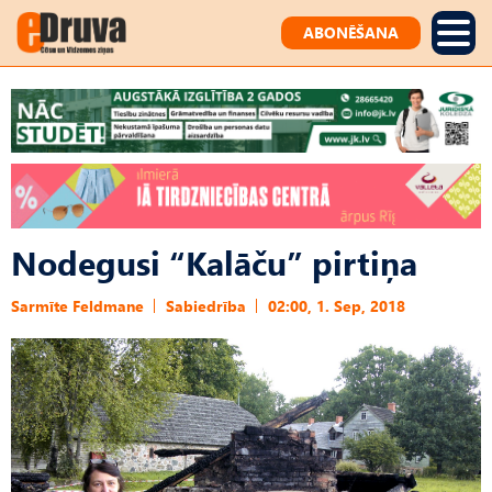
ABONĒŠANA
Nodegusi “Kalāču” pirtiņa
Sarmīte Feldmane
Sabiedrība
02:00, 1. Sep, 2018