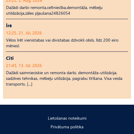
23:22, 2. Aug, 2026
Dažādi darbi-remonta,celtniecība,demontāža, mēbeļu
utiliāzācija,zāles pļaušana24826054
Īrē
12:25, 21. Jūl, 2026
Vēlos īrēt vienistabas vai divistabas dzīvokli cēsīs, līdz 200 eiro
mēnesī.
Citi
21:43, 13. Jūl, 2026
Dažādi saimnieciskie un remonta darbi, demontāža-utilizācija,
sadzīves tehnikas, mēbeļu utilizācija, pagrabu tīrīšana. Visa veida
transports. […]
Lietošanas noteikumi
Privātuma politika