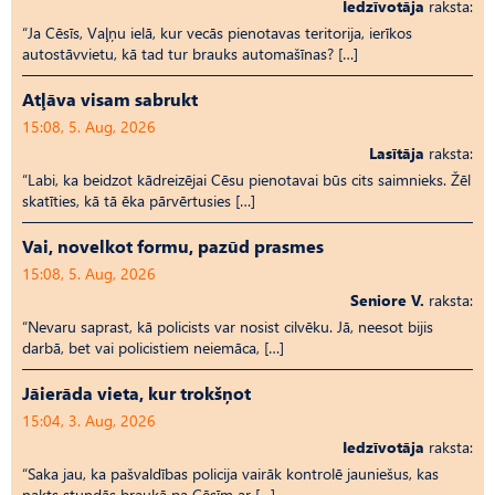
Iedzīvotāja
raksta:
“Ja Cēsīs, Vaļņu ielā, kur vecās pienotavas teritorija, ierīkos
autostāvvietu, kā tad tur brauks automašīnas? […]
Atļāva visam sabrukt
15:08, 5. Aug, 2026
Lasītāja
raksta:
“Labi, ka beidzot kādreizējai Cēsu pienotavai būs cits saimnieks. Žēl
skatīties, kā tā ēka pārvērtusies […]
Vai, novelkot formu, pazūd prasmes
15:08, 5. Aug, 2026
Seniore V.
raksta:
“Nevaru saprast, kā policists var nosist cilvēku. Jā, neesot bijis
darbā, bet vai policistiem neiemāca, […]
Jāierāda vieta, kur trokšņot
15:04, 3. Aug, 2026
Iedzīvotāja
raksta:
“Saka jau, ka pašvaldības policija vairāk kontrolē jauniešus, kas
nakts stundās braukā pa Cēsīm ar […]