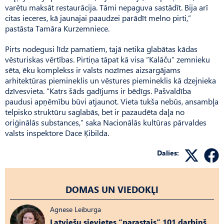
varētu maksāt restaurācija. Tāmi nepaguva sastādīt. Bija arī
citas ieceres, kā jaunajai paaudzei parādīt melno pirti,”
pastāsta Tamāra Kurzemniece.
Pirts nodegusi līdz pamatiem, tajā netika glabātas kādas
vēsturiskas vērtības. Pirtiņa tāpat kā visa “Kalāču” zemnieku
sēta, ēku komplekss ir valsts nozīmes aizsargājams
arhitektūras piemineklis un vēstures piemineklis kā dzejnieka
dzīvesvieta. “Katrs šāds gadījums ir bēdīgs. Pašval­dība
paudusi apņēmību būvi atjaunot. Vieta tukša nebūs, ansambļa
telpisko struktūru saglabās, bet ir pazaudēta daļa no
oriģinālās substances,” saka Nacionālās kul­tūras pārvaldes
valsts inspektore Dace Ķibilda.
Dalies:
DOMAS UN VIEDOKĻI
Agnese Leiburga
Latviešu sievietes “parastais” 101 darbiņš