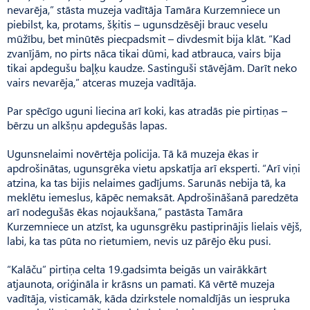
nevarēja,” stāsta muzeja vadītāja Tamāra Kurzemniece un
piebilst, ka, protams, šķitis – ugunsdzēsēji brauc veselu
mūžību, bet minūtēs piecpadsmit – divdesmit bija klāt. “Kad
zvanījām, no pirts nāca tikai dūmi, kad atbrauca, vairs bija
tikai apdegušu baļķu kaudze. Sastinguši stāvējām. Darīt neko
vairs nevarēja,” atceras muzeja vadītāja.
Par spēcīgo uguni liecina arī koki, kas atradās pie pirtiņas –
bērzu un alkšņu apdegušās lapas.
Ugunsnelaimi novērtēja policija. Tā kā muzeja ēkas ir
apdrošinātas, ugunsgrēka vietu apskatīja arī eksperti. “Arī viņi
atzina, ka tas bijis nelaimes gadījums. Sarunās nebija tā, ka
meklētu iemeslus, kāpēc nemaksāt. Apdrošināšanā paredzēta
arī nodegušās ēkas nojaukšana,” pastāsta Tamāra
Kurzemniece un atzīst, ka ugunsgrēku pastiprinājis lielais vējš,
labi, ka tas pūta no rietumiem, nevis uz pārējo ēku pusi.
“Kalāču” pirtiņa celta 19.gadsimta beigās un vairākkārt
atjaunota, oriģināla ir krāsns un pamati. Kā vērtē muzeja
vadītāja, visticamāk, kāda dzirkstele nomaldījās un iespruka