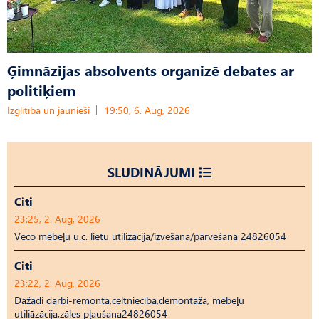
Ģimnāzijas absolvents organizē debates ar
politiķiem
Izglītība un jaunieši
19:50, 6. Aug, 2026
SLUDINĀJUMI
Citi
23:25, 2. Aug, 2026
Veco mēbeļu u.c. lietu utilizācija/izvešana/pārvešana 24826054
Citi
23:22, 2. Aug, 2026
Dažādi darbi-remonta,celtniecība,demontāža, mēbeļu
utiliāzācija,zāles pļaušana24826054