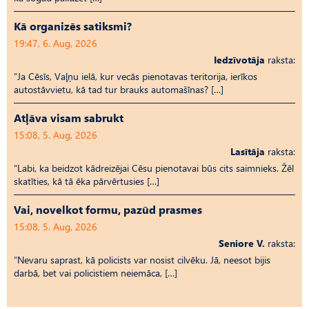
Kā organizēs satiksmi?
19:47, 6. Aug, 2026
Iedzīvotāja
raksta:
“Ja Cēsīs, Vaļņu ielā, kur vecās pienotavas teritorija, ierīkos
autostāvvietu, kā tad tur brauks automašīnas? […]
Atļāva visam sabrukt
15:08, 5. Aug, 2026
Lasītāja
raksta:
“Labi, ka beidzot kādreizējai Cēsu pienotavai būs cits saimnieks. Žēl
skatīties, kā tā ēka pārvērtusies […]
Vai, novelkot formu, pazūd prasmes
15:08, 5. Aug, 2026
Seniore V.
raksta:
“Nevaru saprast, kā policists var nosist cilvēku. Jā, neesot bijis
darbā, bet vai policistiem neiemāca, […]