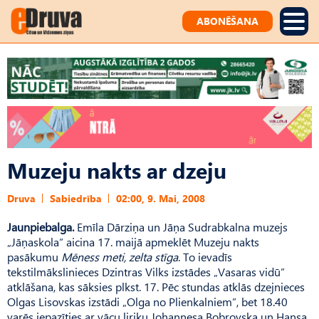
ABONĒŠANA
Muzeju nakts ar dzeju
Druva
Sabiedrība
02:00, 9. Mai, 2008
Jaunpiebalga.
Emīla Dārziņa un Jāņa Sudrabkalna muzejs
„Jāņaskola” aicina 17. maijā apmeklēt Muzeju nakts
pasākumu
Mēness meti, zelta stīga
. To ievadīs
tekstilmākslinieces Dzintras Vilks izstādes „Vasaras vidū”
atklāšana, kas sāksies plkst. 17. Pēc stundas atklās dzejnieces
Olgas Lisovskas izstādi „Olga no Plienkalniem”, bet 18.40
varēs iepazīties ar vācu liriķu Johannesa Bobrovska un Hansa