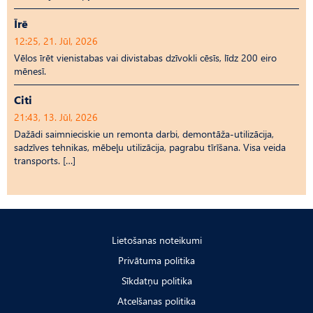
Īrē
12:25, 21. Jūl, 2026
Vēlos īrēt vienistabas vai divistabas dzīvokli cēsīs, līdz 200 eiro
mēnesī.
Citi
21:43, 13. Jūl, 2026
Dažādi saimnieciskie un remonta darbi, demontāža-utilizācija,
sadzīves tehnikas, mēbeļu utilizācija, pagrabu tīrīšana. Visa veida
transports. […]
Lietošanas noteikumi
Privātuma politika
Sīkdatņu politika
Atcelšanas politika