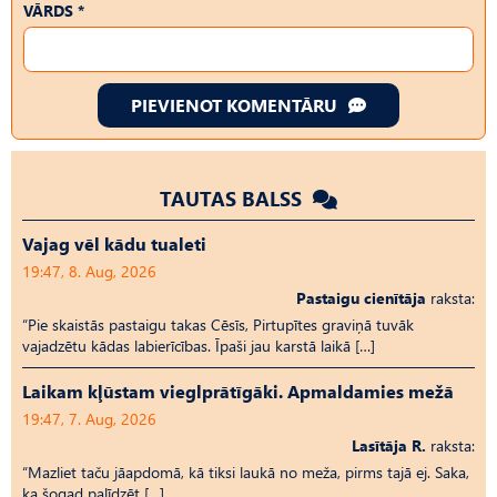
VĀRDS *
PIEVIENOT KOMENTĀRU
TAUTAS BALSS
Vajag vēl kādu tualeti
19:47, 8. Aug, 2026
Pastaigu cienītāja
raksta:
“Pie skaistās pastaigu takas Cēsīs, Pirtupītes graviņā tuvāk
vajadzētu kādas labierīcības. Īpaši jau karstā laikā […]
Laikam kļūstam vieglprātīgāki. Apmaldamies mežā
19:47, 7. Aug, 2026
Lasītāja R.
raksta:
“Mazliet taču jāapdomā, kā tiksi laukā no meža, pirms tajā ej. Saka,
ka šogad palīdzēt […]