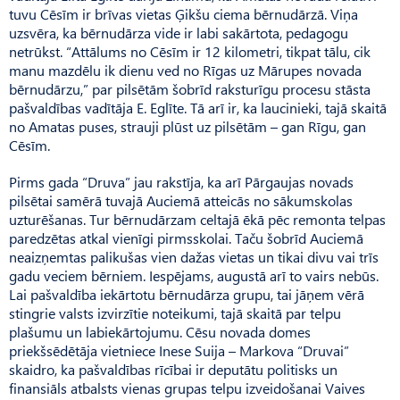
tuvu Cēsīm ir brīvas vietas Ģikšu ciema bērnudārzā. Viņa
uzsvēra, ka bērnudārza vide ir labi sakārtota, pedagogu
netrūkst. “Attālums no Cēsīm ir 12 kilometri, tikpat tālu, cik
manu mazdēlu ik dienu ved no Rīgas uz Mārupes novada
bērnudārzu,” par pilsētām šobrīd raksturīgu procesu stāsta
pašvaldības vadītāja E. Eglīte. Tā arī ir, ka laucinieki, tajā skaitā
no Amatas puses, strauji plūst uz pilsētām – gan Rīgu, gan
Cēsīm.
Pirms gada “Druva” jau rakstīja, ka arī Pārgaujas novads
pilsētai samērā tuvajā Auciemā atteicās no sākumskolas
uzturēšanas. Tur bērnudārzam celtajā ēkā pēc remonta telpas
paredzētas atkal vienīgi pirmsskolai. Taču šobrīd Auciemā
neaizņemtas palikušas vien dažas vietas un tikai divu vai trīs
gadu veciem bērniem. Iespējams, augustā arī to vairs nebūs.
Lai pašvaldība iekārtotu bērnudārza grupu, tai jāņem vērā
stingrie valsts izvirzītie noteikumi, tajā skaitā par telpu
plašumu un lab­iekārtojumu. Cēsu novada domes
priekšsēdētāja vietniece Inese Suija – Markova “Druvai”
skaidro, ka pašvaldības rīcībai ir deputātu politisks un
finansiāls atbalsts vienas grupas telpu izveidošanai Vaives