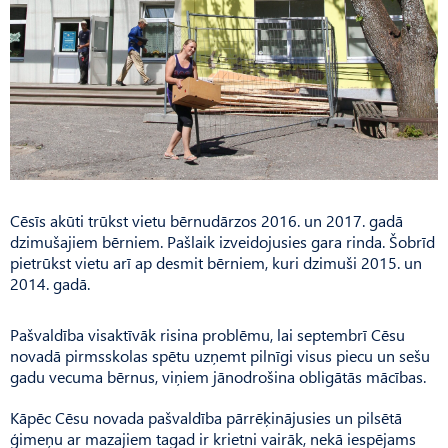
Cēsīs akūti trūkst vietu bērnudārzos 2016. un 2017. gadā
dzimušajiem bērniem. Pašlaik izveidojusies gara rinda. Šobrīd
pietrūkst vietu arī ap desmit bērniem, kuri dzimuši 2015. un
2014. gadā.
Pašvaldība visaktīvāk risina problēmu, lai septembrī Cēsu
novadā pirmsskolas spētu uzņemt pilnīgi visus piecu un sešu
gadu vecuma bērnus, viņiem jānodrošina obligātās mācības.
Kāpēc Cēsu novada pašvaldība pārrēķinājusies un pilsētā
ģimeņu ar mazajiem tagad ir krietni vairāk, nekā iespējams