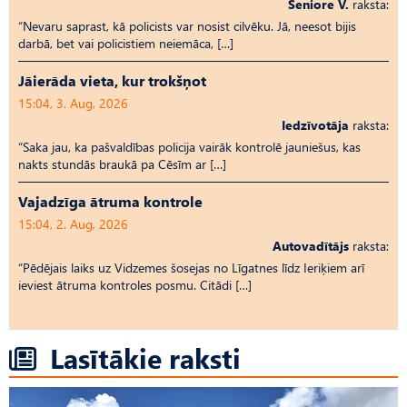
Seniore V.
raksta:
“Nevaru saprast, kā policists var nosist cilvēku. Jā, neesot bijis
darbā, bet vai policistiem neiemāca, […]
Jāierāda vieta, kur trokšņot
15:04, 3. Aug, 2026
Iedzīvotāja
raksta:
“Saka jau, ka pašvaldības policija vairāk kontrolē jauniešus, kas
nakts stundās braukā pa Cēsīm ar […]
Vajadzīga ātruma kontrole
15:04, 2. Aug, 2026
Autovadītājs
raksta:
“Pēdējais laiks uz Vid­ze­mes šosejas no Līgatnes līdz Ieriķiem arī
ieviest ātruma kontroles posmu. Citādi […]
Lasītākie raksti