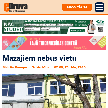
ABONĒŠANA
Mazajiem nebūs vietu
Mairita Kaņepe
Sabiedrība
02:00, 25. Jūn, 2018