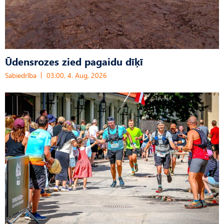
Ūdensrozes zied pagaidu dīķī
Sabiedrība
03:00, 4. Aug, 2026