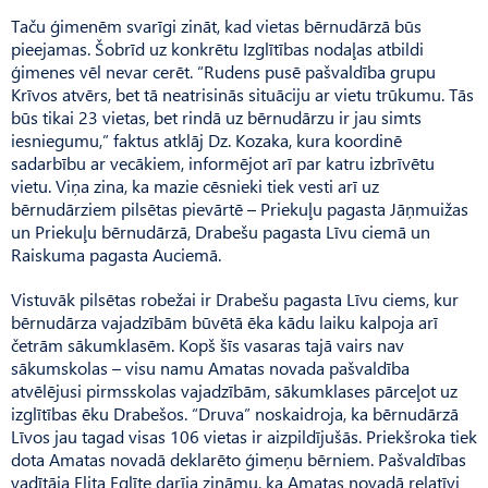
Taču ģimenēm svarīgi zināt, kad vietas bērnudārzā būs
pieejamas. Šobrīd uz konkrētu Izglītības nodaļas atbildi
ģimenes vēl nevar cerēt. “Rudens pusē paš­valdība grupu
Krīvos atvērs, bet tā neatrisinās situāciju ar vietu trūkumu. Tās
būs tikai 23 vietas, bet rindā uz bērnudārzu ir jau simts
iesniegumu,” faktus atklāj Dz. Kozaka, kura koordinē
sadarbību ar vecākiem, informējot arī par katru izbrīvētu
vietu. Viņa zina, ka mazie cēsnieki tiek vesti arī uz
bērnudārziem pilsētas pievārtē – Priekuļu pagasta Jāņmuižas
un Priekuļu bērnudārzā, Drabešu pagasta Līvu ciemā un
Raiskuma pagasta Auciemā.
Vistuvāk pilsētas robežai ir Drabešu pagasta Līvu ciems, kur
bērnudārza vajadzībām būvētā ēka kādu laiku kalpoja arī
četrām sākumklasēm. Kopš šīs vasaras tajā vairs nav
sākumskolas – visu namu Amatas novada pašvaldība
atvēlējusi pirmsskolas vajadzībām, sākumklases pārceļot uz
izglītības ēku Drabešos. “Druva” noskaidroja, ka bērnudārzā
Līvos jau tagad visas 106 vietas ir aizpildījušās. Priekšroka tiek
dota Amatas novadā deklarēto ģimeņu bērniem. Pašvaldības
vadītāja Elita Eglīte darīja zināmu, ka Amatas novadā relatīvi