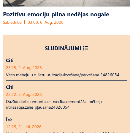
Pozitīvu emociju pilna nedēļas nogale
Sabiedrība
03:00, 6. Aug, 2026
SLUDINĀJUMI
Citi
23:25, 2. Aug, 2026
Veco mēbeļu u.c. lietu utilizācija/izvešana/pārvešana 24826054
Citi
23:22, 2. Aug, 2026
Dažādi darbi-remonta,celtniecība,demontāža, mēbeļu
utiliāzācija,zāles pļaušana24826054
Īrē
12:25, 21. Jūl, 2026