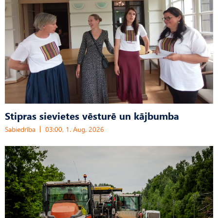
Stipras sievietes vēsturē un kājbumba
Sabiedrība
03:00, 1. Aug, 2026