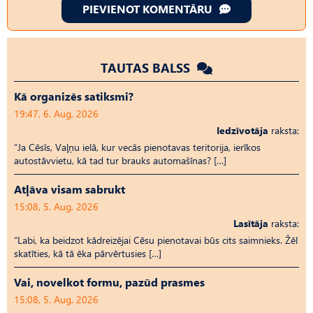
PIEVIENOT KOMENTĀRU
TAUTAS BALSS
Kā organizēs satiksmi?
19:47, 6. Aug, 2026
Iedzīvotāja
raksta:
“Ja Cēsīs, Vaļņu ielā, kur vecās pienotavas teritorija, ierīkos
autostāvvietu, kā tad tur brauks automašīnas? […]
Atļāva visam sabrukt
15:08, 5. Aug, 2026
Lasītāja
raksta:
“Labi, ka beidzot kādreizējai Cēsu pienotavai būs cits saimnieks. Žēl
skatīties, kā tā ēka pārvērtusies […]
Vai, novelkot formu, pazūd prasmes
15:08, 5. Aug, 2026