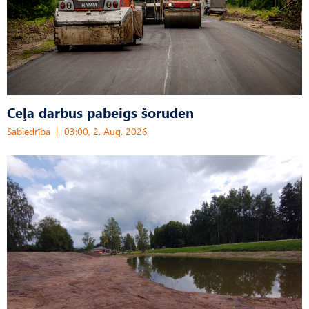
Ceļa darbus pabeigs šoruden
Sabiedrība
03:00, 2. Aug, 2026