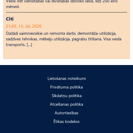
Vēlos īrēt vienistabas vai divistabas dzīvokli cēsīs, līdz 200 eiro
mēnesī.
Citi
21:43, 13. Jūl, 2026
Dažādi saimnieciskie un remonta darbi, demontāža-utilizācija,
sadzīves tehnikas, mēbeļu utilizācija, pagrabu tīrīšana. Visa veida
transports. […]
Lietošanas noteikumi
Privātuma politika
Sīkdatņu politika
Atcelšanas politika
Autortiesības
Ētikas kodekss