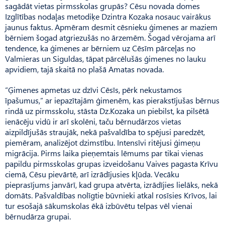
sagādāt vietas pirmsskolas grupās? Cēsu novada domes
Izglītības nodaļas metodiķe Dzintra Kozaka nosauc vairākus
jaunus faktus. Apmēram desmit cēsnieku ģimenes ar maziem
bērniem šogad atgriezušās no ārzemēm. Šogad vērojama arī
tendence, ka ģimenes ar bērniem uz Cēsīm pārceļas no
Valmieras un Siguldas, tāpat pārcēlušās ģimenes no lauku
apvidiem, tajā skaitā no plašā Amatas novada.
“Ģimenes apmetas uz dzīvi Cēsīs, pērk nekustamos
īpašumus,” ar iepazītajām ģimenēm, kas pierakstījušas bērnus
rindā uz pirmsskolu, stāsta Dz.Kozaka un piebilst, ka pilsētā
ienācēju vidū ir arī skolēni, taču bērnudārzos vietas
aizpildījušās straujāk, nekā pašvaldība to spējusi paredzēt,
piemēram, analizējot dzimstību. Intensīvi ritējusi ģimeņu
migrācija. Pirms laika pieņemtais lēmums par tikai vienas
papildu pirmsskolas grupas izveidošanu Vaives pagasta Krīvu
ciemā, Cēsu pievārtē, arī izrādījusies kļūda. Vecāku
pieprasījums janvārī, kad grupa atvērta, izrādījies lielāks, nekā
domāts. Pašvaldības nolīgtie būvnieki atkal rosīsies Krīvos, lai
tur esošajā sākumskolas ēkā izbūvētu telpas vēl vienai
bērnudārza grupai.