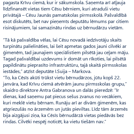
pagasta Krīvu ciemā, kur ir sākumskola. Saņemta arī atļauja
līdzfinansēt vietas tiem Cēsu bērniem, kuri atraduši vietu
privātajā – Cēsu Jaunās pamatskolas pirmsskolā. Pašvaldībā
esot dis­ku­tēts, bet nav pieņemts deputātu lēmums par citiem
risinājumiem, lai samazinātu rindas uz bērnudārzu vietām.
“Tā kā pašvaldība vēlas, lai Cēsu novadā iedzīvotāju skaits
turpinātu palielināties, lai šeit apmetas gados jauni cilvēki ar
ģimenēm, tad jaunajiem speciālistiem pilsētā jau ceļam māju.
Tagad pašvaldībai uzdevums ir domāt un rīkoties, lai pilsētā
papildinātu pieprasīto infrastruktūru, tajā skaitā pirmsskolas
iestādes,” atzīst deputāte I.Suija – Markova.
“To, ka Cēsīs akūti trūkst vietu bērnudārzos, jūtu kopš 22.
janvāra, kad Krīvu ciemā atvērām jaunu pirmsskolas grupu,”
skaidro direktore Antra Gabranova un dalās pieredzē: “Ir
dienas, kad saņemu pat piecus sešus zvanus no vecākiem,
kuri meklē vietu bērnam. Runāju arī ar divām ģimenēm, kas
atgriezušās no ārzemēm un jutās pieviltas. Līdz tām ārzemēs
bija aizgājusi ziņa, ka Cēsīs bērnudārzā vietas piedāvās bez
rindas. Cilvēki nespēj noticēt, ka vietu tiešām nav.”