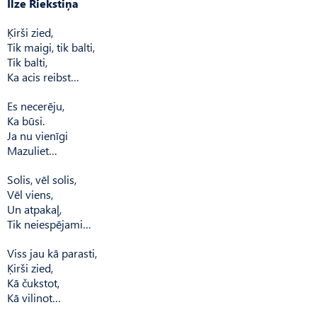
Ilze Riekstiņa
Ķirši zied,
Tik maigi, tik balti,
Tik balti,
Ka acis reibst…
Es necerēju,
Ka būsi.
Ja nu vienīgi
Mazuliet…
Solis, vēl solis,
Vēl viens,
Un atpakaļ,
Tik neiespējami…
Viss jau kā parasti,
Ķirši zied,
Kā čukstot,
Kā vilinot…