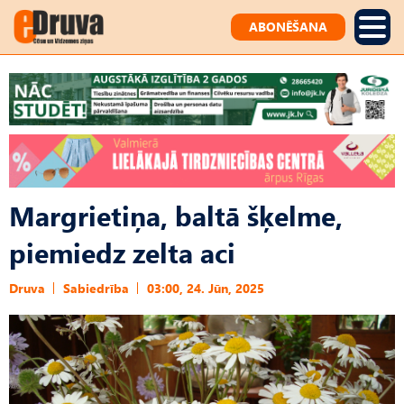
ABONĒŠANA
Margrietiņa, baltā šķelme,
piemiedz zelta aci
Druva
Sabiedrība
03:00, 24. Jūn, 2025