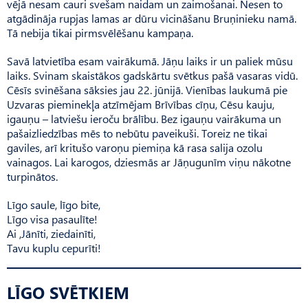
vējā nesam cauri svešam naidam un zaimošanai. Nesen to
atgādināja rupjas lamas ar dūru vicināšanu Bruņinieku namā.
Tā nebija tikai pirmsvēlēšanu kampaņa.
Savā latvietība esam vairākumā. Jāņu laiks ir un paliek mūsu
laiks. Svinam skaistākos gads­kārtu svētkus pašā vasaras vidū.
Cēsīs svinēšana sāksies jau 22. jūnijā. Vienības laukumā pie
Uzvaras pieminekļa atzīmējam Brīvības cīņu, Cēsu kauju,
igauņu – latviešu ieroču brālību. Bez igauņu vairākuma un
pašaizliedzības mēs to nebūtu paveikuši. Toreiz ne tikai
gaviles, arī kritušo varoņu piemiņa kā rasa salija ozolu
vainagos. Lai karogos, dziesmās ar Jāņugunīm viņu nākotne
turpinātos.
Līgo saule, līgo bite,
Līgo visa pasaulīte!
Ai ,Jānīti, ziedainīti,
Tavu kuplu cepurīti!
LĪGO SVĒTKIEM