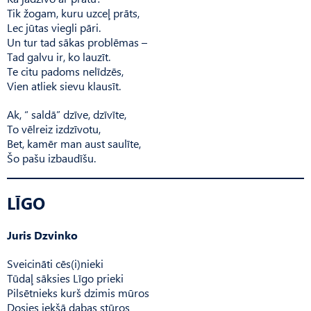
Tik žogam, kuru uzceļ prāts,
Lec jūtas viegli pāri.
Un tur tad sākas problēmas –
Tad galvu ir, ko lauzīt.
Te citu padoms nelīdzēs,
Vien atliek sievu klausīt.
Ak, “ saldā” dzīve, dzīvīte,
To vēlreiz izdzīvotu,
Bet, kamēr man aust saulīte,
Šo pašu izbaudīšu.
LĪGO
Juris Dzvinko
Sveicināti cēs(i)nieki
Tūdaļ sāksies Līgo prieki
Pilsētnieks kurš dzimis mūros
Dosies iekšā dabas stūros