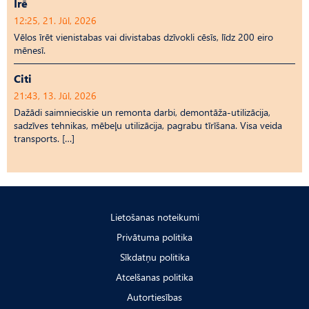
Īrē
12:25, 21. Jūl, 2026
Vēlos īrēt vienistabas vai divistabas dzīvokli cēsīs, līdz 200 eiro
mēnesī.
Citi
21:43, 13. Jūl, 2026
Dažādi saimnieciskie un remonta darbi, demontāža-utilizācija,
sadzīves tehnikas, mēbeļu utilizācija, pagrabu tīrīšana. Visa veida
transports. […]
Lietošanas noteikumi
Privātuma politika
Sīkdatņu politika
Atcelšanas politika
Autortiesības