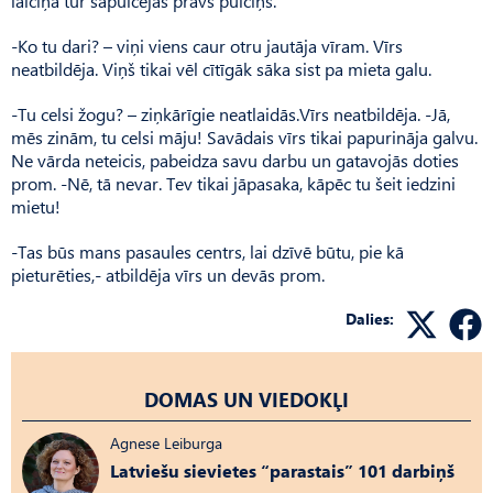
laiciņa tur sapulcējās prāvs pulciņš.
-Ko tu dari? – viņi viens caur otru jautāja vīram. Vīrs
neatbildēja. Viņš tikai vēl cītīgāk sāka sist pa mieta galu.
-Tu celsi žogu? – ziņkārīgie neatlaidās.Vīrs neatbildēja. -Jā,
mēs zinām, tu celsi māju! Savādais vīrs tikai papurināja galvu.
Ne vārda neteicis, pabeidza savu darbu un gatavojās doties
prom. -Nē, tā nevar. Tev tikai jāpasaka, kāpēc tu šeit iedzini
mietu!
-Tas būs mans pasaules centrs, lai dzīvē būtu, pie kā
pieturēties,- atbildēja vīrs un devās prom.
Dalies:
DOMAS UN VIEDOKĻI
Agnese Leiburga
Latviešu sievietes “parastais” 101 darbiņš