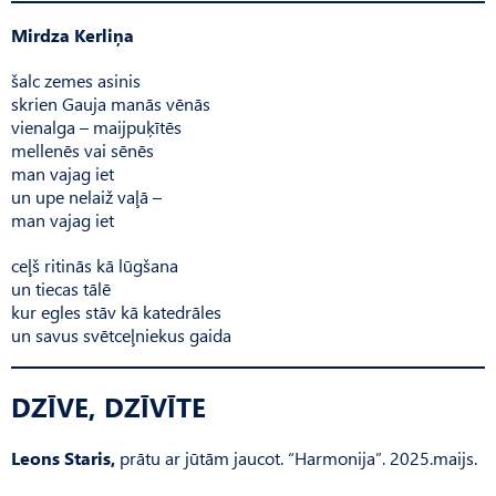
Mirdza Kerliņa
šalc zemes asinis
skrien Gauja manās vēnās
vienalga – maijpuķītēs
mellenēs vai sēnēs
man vajag iet
un upe nelaiž vaļā –
man vajag iet
ceļš ritinās kā lūgšana
un tiecas tālē
kur egles stāv kā katedrāles
un savus svētceļniekus gaida
DZĪVE, DZĪVĪTE
Leons Staris,
prātu ar jūtām jaucot. “Harmonija”. 2025.maijs.