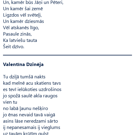
Un, kamēr būs Jāņi un Pēteri,
Un kamēr šai zemē
Ligzdos vēl svēteļi,
Un kamēr dziesmās
Vēl atskanēs līgo,
Pasaule zinās,
Ka latviešu tauta
Šeit dzīvo.
Valentīna Dzinēja
Tu dziļā tumšā nakts
kad melnē acu skatiens tavs
es tevī ielūkoties uzdrošinos
jo spožā saulē akla raugos
vien tu
no labā ļaunu nešķiro
jo ēnas nevaid tavā vaigā
asins lāse neredzami sārto
ij nepanesamais ij vieglums
uz tavām krūtīm gulst