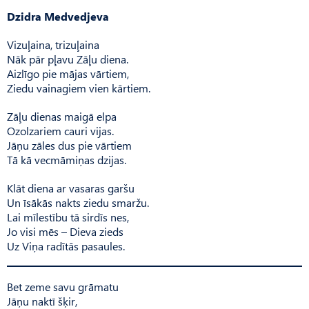
Dzidra Medvedjeva
Vizuļaina, trizuļaina
Nāk pār pļavu Zāļu diena.
Aizlīgo pie mājas vārtiem,
Ziedu vainagiem vien kārtiem.
Zāļu dienas maigā elpa
Ozolzariem cauri vijas.
Jāņu zāles dus pie vārtiem
Tā kā vecmāmiņas dzijas.
Klāt diena ar vasaras garšu
Un īsākās nakts ziedu smaržu.
Lai mīlestību tā sirdīs nes,
Jo visi mēs – Dieva zieds
Uz Viņa radītās pasaules.
Bet zeme savu grāmatu
Jāņu naktī šķir,