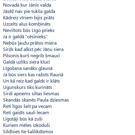
Novadā kur Jānis valda
Jāsēž nav pie tukša galda
Kādreiz vīriem bijis prāts
Uzcelts alus kombināts
Neviltots būs Līgo prieks
Ja ir galdā “cēsinieks”
Nebūs ļaužu prātos miera
Sirds kad alkst pēc Jāņu siera
Pilsonis kurš negrib šmauci
Galdā uzliks siera kluci
Līgošana sanāks glaunā
Ja būs siers kas ražots Raunā
Un kā reiz kad galds ir klāts
Ugunskurs tiks kurināts
Sirdi apņems siltas liesmas
Skandās skanēs Paula dziesmas
Reti līgos šeit pa vecam
Reti gaidīs sauli lecam
Līgotāji būs kā zuši
Kuriem mēles izkoduši
Sildīsies tie šašlikdūmos