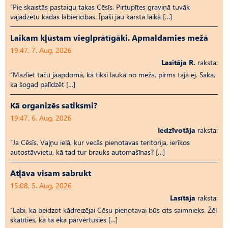
“Pie skaistās pastaigu takas Cēsīs, Pirtupītes graviņā tuvāk
vajadzētu kādas labierīcības. Īpaši jau karstā laikā […]
Laikam kļūstam vieglprātīgāki. Apmaldamies mežā
19:47, 7. Aug, 2026
Lasītāja R.
raksta:
“Mazliet taču jāapdomā, kā tiksi laukā no meža, pirms tajā ej. Saka,
ka šogad palīdzēt […]
Kā organizēs satiksmi?
19:47, 6. Aug, 2026
Iedzīvotāja
raksta:
“Ja Cēsīs, Vaļņu ielā, kur vecās pienotavas teritorija, ierīkos
autostāvvietu, kā tad tur brauks automašīnas? […]
Atļāva visam sabrukt
15:08, 5. Aug, 2026
Lasītāja
raksta:
“Labi, ka beidzot kādreizējai Cēsu pienotavai būs cits saimnieks. Žēl
skatīties, kā tā ēka pārvērtusies […]