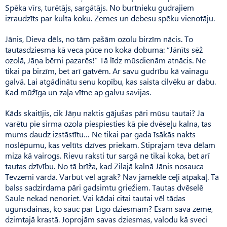
Spēka vīrs, turētājs, sargātājs. No burtnieku gudrajiem
izraudzīts par kulta koku. Zemes un debesu spēku vienotāju.
Jānis, Dieva dēls, no tām pašām ozolu birzīm nācis. To
tautasdziesma kā veca pūce no koka dobuma: “Jānīts sēž
ozolā, Jāņa bērni pazarēs!” Tā līdz mūsdienām atnācis. Ne
tikai pa birzīm, bet arī gatvēm. Ar savu gudrību kā vainagu
galvā. Lai atgādinātu senu kopību, kas saista cilvēku ar dabu.
Kad mūžīga un zaļa vītne ap galvu savijas.
Kāds skaitījis, cik Jāņu naktis gājušas pāri mūsu tautai? Ja
varētu pie sirma ozola piespiesties kā pie dvēseļu kalna, tas
mums daudz izstāstītu… Ne tikai par gada īsākās nakts
noslēpumu, kas veltīts dzīves priekam. Stiprajam tēva dēlam
miza kā vairogs. Rievu raksti tur sargā ne tikai koka, bet arī
tautas dzīvību. No tā brīža, kad Zilajā kalnā Jānis nosauca
Tēvzemi vārdā. Varbūt vēl agrāk? Nav jāmeklē ceļi atpakaļ. Tā
balss sadzirdama pāri gadsimtu griežiem. Tautas dvēselē
Saule nekad nenoriet. Vai kādai citai tautai vēl tādas
ugunsdainas, ko sauc par Līgo dziesmām? Esam savā zemē,
dzimtajā krastā. Joprojām savas dziesmas, valodu kā sveci