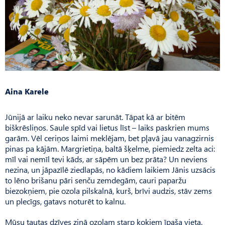
Aina Karele
Jūnijā ar laiku neko nevar sarunāt. Tāpat kā ar bitēm
biškrēsliņos. Saule spīd vai lietus līst – laiks paskrien mums
garām. Vēl ceriņos laimi meklējam, bet pļavā jau vanagzirnis
pinas pa kājām. Margrietiņa, baltā šķelme, piemiedz zelta aci:
mīl vai nemīl tevi kāds, ar sāpēm un bez prāta? Un neviens
nezina, un jāpazīlē ziedlapās, no kādiem laikiem Jānis uzsācis
to lēno brišanu pāri senču zemdegām, cauri paparžu
biezokņiem, pie ozola pilskalnā, kurš, brīvi audzis, stāv zems
un plecīgs, gatavs noturēt to kalnu.
Mūsu tautas dzīves ziņā ozolam starp kokiem īpaša vieta.