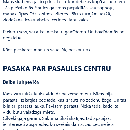
Mans skatiens gaidu pilns. Turp, kur debesis kopā ar putniem.
Tās piešalkotās. Saules gaismas piepildītās. Jau sapņoju,
manas lūpas līdzi svilpos, vīteros. Pāri skumjām, iekšā,
ziedēšanā. Ievās, ābelēs, ceriņos. Jāņu zālēs.
Pieķeru sevi, vai atkal neskaitu gaidīdama. Un baidīdamās no
negaidītā.
Kāds pieskaras man un sauc. Ak, neskaiti, ak!
PASAKA PAR PASAULES CENTRU
Baiba Juhņēviča
Kāds vīrs tukša lauka vidū dzina zemē mietu. Miets bija
parasts. Izskatījās pēc tāda, kas izrauts no zedeņu žoga. Un tas
bija arī parasts lauks. Pavisam parasts. Nekā tāda, kādēļ tā
vidū būtu vajadzīgs miets.
Cilvēki gāja garām. Sākumā tikai skatījās, tad apstājās,
ieinteresēti apspriedās, ko svešais darīja. Jau pēc neliela