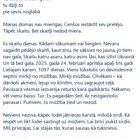
tu dziļi to
pie sevis noglabā
Manas domas nav mierīgas. Cenšos iestāstīt sev pretējo.
Tāpēc skaitu. Bet skaitļi nedod miera.
Es skaitu dienas. Kādam sākumam vai beigām. Nevaru
sagaidīt pēdējo skaitli, kaut zinu, tie sāksies no jauna, jo tiem
nav gala. Skaitu katru asaru, katru asins lāsi, kas izlīst Ukrainā.
Un tā bez gala. 2025. gada 24. februārī apritēja apaļi trīs gadi
Lielajam karam. 1097 dienas. Viens tūkstotis un deviņdesmit
septiņi mirkļi no mūžības. Mirkļi mūžībai. Cil­vēkam – kā
dārdoši akmeņi, lejup no klintīm, visu sagraujot ceļā.
Pavasara vēsmas iezvanīja ceturto kara gadskārtu. Nākamo,
vēl vienu baiso. Tur. Es pagaidām šeit. Ar neizgaistošo
pavasari. Putniem. Jo mūžība zied un nezūd.
Neviens nezina, kāpēc lodei jātriecas karstā, mīlošā sirdī. Kā
iespēt un likt lodei sastingt uz mūžiem. Lai brīvi pukst sirdis.
Mīl, priecājas. Lai stājas tās, kuras sausas kā tuksnesis.