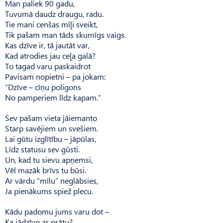
Man paliek 90 gadu,
Tuvumā daudz draugu, radu.
Tie mani cenšas mīļi sveikt,
Tik pašam man tāds skumīgs vaigs.
Kas dzīve ir, tā jautāt var,
Kad atrodies jau ceļa galā?
To tagad varu paskaidrot
Pavisam nopietni – pa jokam:
“Dzīve – cīņu poligons
No pamperiem līdz kapam.”
Sev pašam vieta jāiemanto
Starp savējiem un svešiem.
Lai gūtu izglītību – jāpūlas,
Līdz statusu sev gūsti.
Un, kad tu sievu apņemsi,
Vēl mazāk brīvs tu būsi.
Ar vārdu “mīlu” neglābsies,
Ja pienākums spiež plecu.
Kādu padomu jums varu dot –
Ka jādzīvo ar prātu?