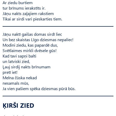
Ar ziedu burtiem
tur brīnums ierakstīts ir.
Jāņu nakts zaļajiem rakstiem
Tikai ar sirdi vari pieskarties tiem.
Jāņu naktī gaišas domas sirdī liec
Un bez skaistas Līgo dziesmas nepaliec!
Modini ziedu, kas papardē dus,
Svētlaimes mirkli dvēsele gūs!
Kad tavi sapņi balti
un latviski zied,
Ļauj sirdij nakts brīnumam
pretī iet!
Melna čūska nekad
nesamals mūs,
Ja vien pašiem spēka dziesmas pūrā būs.
ĶIRŠI ZIED