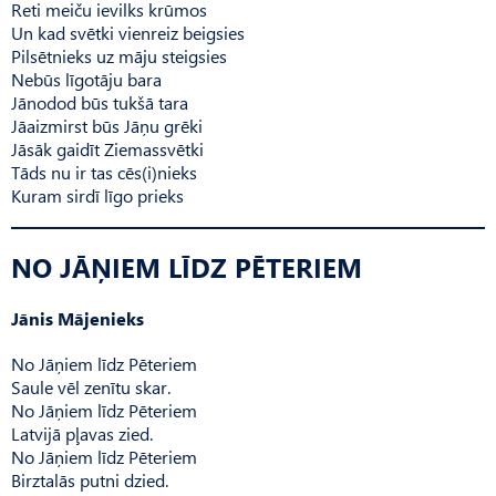
Reti meiču ievilks krūmos
Un kad svētki vienreiz beigsies
Pilsētnieks uz māju steigsies
Nebūs līgotāju bara
Jānodod būs tukšā tara
Jāaizmirst būs Jāņu grēki
Jāsāk gaidīt Ziemassvētki
Tāds nu ir tas cēs(i)nieks
Kuram sirdī līgo prieks
NO JĀŅIEM LĪDZ PĒTERIEM
Jānis Mājenieks
No Jāņiem līdz Pēteriem
Saule vēl zenītu skar.
No Jāņiem līdz Pēteriem
Latvijā pļavas zied.
No Jāņiem līdz Pēteriem
Birztalās putni dzied.