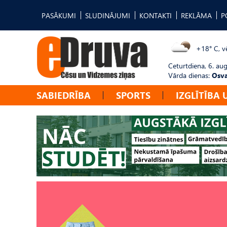
PASĀKUMI
SLUDINĀJUMI
KONTAKTI
REKLĀMA
P
+18° C, vē
Ceturtdiena, 6. au
Vārda dienas:
Osva
SABIEDRĪBA
SPORTS
IZGLĪTĪBA 