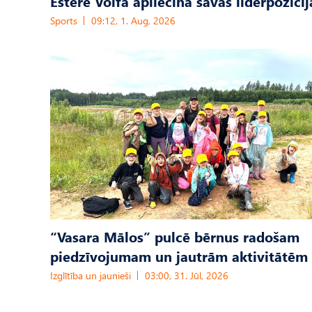
Estere Volfa apliecina savas līderpozīcij
Sports
09:12, 1. Aug, 2026
“Vasara Mālos” pulcē bērnus radošam
piedzīvojumam un jautrām aktivitātēm
Izglītība un jaunieši
03:00, 31. Jūl, 2026