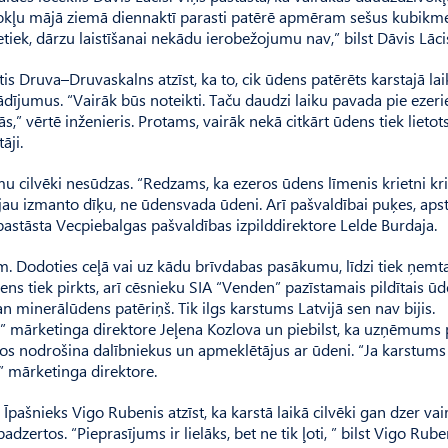
īvokļu mājā ziemā diennaktī parasti patērē apmēram sešus kubikm
tiek, dārzu laistīšanai nekādu ierobežojumu nav,” bilst Dāvis Lāci
is Druva–Druvaskalns atzīst, ka to, cik ūdens patērēts karstajā lai
 rādījumus. “Vairāk būs noteikti. Taču daudzi laiku pavada pie ezer
ās,” vērtē inženieris. Protams, vairāk nekā citkārt ūdens tiek lietot
āji.
 cilvēki nesūdzas. “Redzams, ka ezeros ūdens līmenis krietni krit
ai jau izmanto dīķu, ne ūdensvada ūdeni. Arī pašvaldībai puķes, aps
 pastāsta Vecpiebalgas pašvaldības izpild­direktore Lelde Burdaja.
m. Do­doties ceļā vai uz kādu brīvdabas pasākumu, līdzi tiek ņemt
dens tiek pirkts, arī cēsnieku SIA “Venden” pazīstamais pildītais ūd
an minerālūdens patēriņš. Tik ilgs karstums Latvijā sen nav bijis.
” mārketinga direktore Jeļena Kozlova un piebilst, ka uzņēmums 
ros nodrošina dalībniekus un apmeklētājus ar ūdeni. “Ja karstums
” mārketinga direktore.
aš­nieks Vigo Rubenis atzīst, ka karstā laikā cilvēki gan dzer vai
dzertos. “Pieprasījums ir lielāks, bet ne tik ļoti, ” bilst Vigo Ru­be