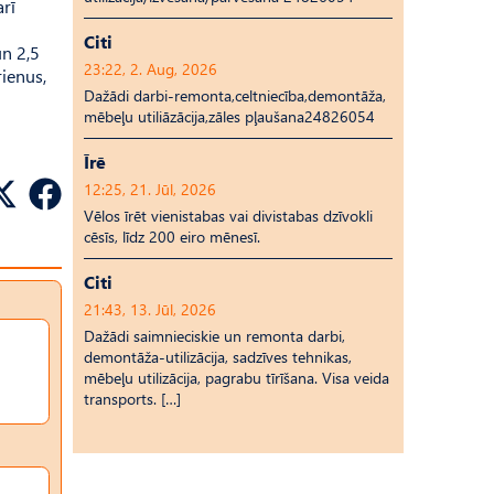
arī
Citi
un 2,5
23:22, 2. Aug, 2026
rienus,
Dažādi darbi-remonta,celtniecība,demontāža,
mēbeļu utiliāzācija,zāles pļaušana24826054
Īrē
12:25, 21. Jūl, 2026
Vēlos īrēt vienistabas vai divistabas dzīvokli
cēsīs, līdz 200 eiro mēnesī.
Citi
21:43, 13. Jūl, 2026
Dažādi saimnieciskie un remonta darbi,
demontāža-utilizācija, sadzīves tehnikas,
mēbeļu utilizācija, pagrabu tīrīšana. Visa veida
transports. […]