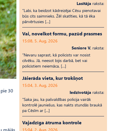
Lasītāja
raksta:
“Labi, ka beidzot kādreizējai Cēsu pienotavai
būs cits saimnieks. Žēl skatīties, kā tā ēka
pārvērtusies […]
Vai, novelkot formu, pazūd prasmes
15:08, 5. Aug, 2026
Seniore V.
raksta:
“Nevaru saprast, kā policists var nosist
cilvēku. Jā, neesot bijis darbā, bet vai
policistiem neiemāca, […]
Jāierāda vieta, kur trokšņot
15:04, 3. Aug, 2026
 pie 30
Iedzīvotāja
raksta:
“Saka jau, ka pašvaldības policija vairāk
kontrolē jauniešus, kas nakts stundās braukā
pa Cēsīm ar […]
Vajadzīga ātruma kontrole
ļu mājās
15:04, 2. Aug, 2026