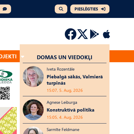
PIESLĒGTIES
OJEKTI
DOMAS UN VIEDOKĻI
Iveta Rozentāle
Piebalgā sākās, Valmierā
turpinās
15:07, 5. Aug, 2026
Agnese Leiburga
Konstruktīvā politika
15:05, 4. Aug, 2026
Sarmīte Feldmane