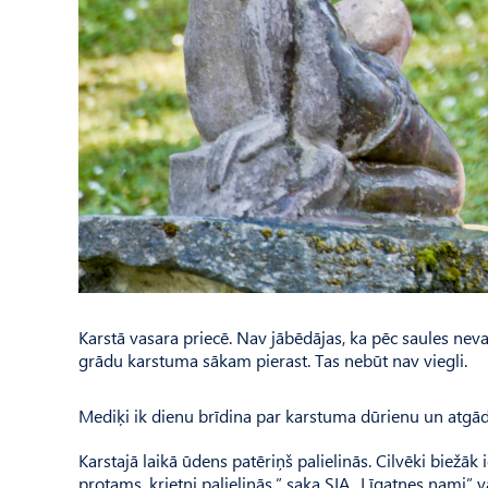
Karstā vasara priecē. Nav jābēdājas, ka pēc saules nev
grādu karstuma sākam pierast. Tas nebūt nav viegli.
Mediķi ik dienu brīdina par karstuma dūrienu un atgādi
Karstajā laikā ūdens patēriņš palielinās. Cilvēki biežāk
protams, krietni palielinās,” saka SIA „Līgatnes nami” 