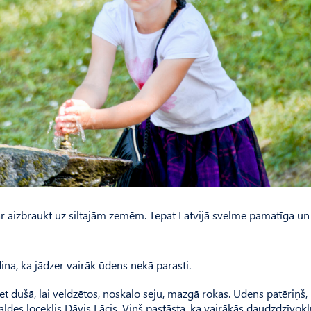
ar aizbraukt uz siltajām zemēm. Tepat Latvijā svelme pamatīga un
na, ka jādzer vairāk ūdens nekā parasti.
 iet dušā, lai veldzētos, noskalo seju, mazgā rokas. Ūdens patēriņš,
valdes loceklis Dāvis Lācis. Viņš pastāsta, ka vairākās daudzdzīvok