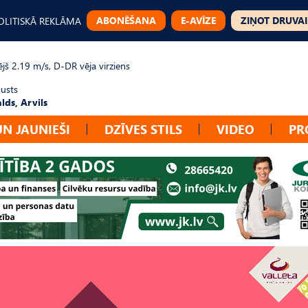
ABONĒŠANA
E-AVĪZE
ZIŅOT DRUVAI
OLITISKĀ REKLĀMA
jš 2.19 m/s, D-DR vēja virziens
gusts
lds, Arvils
UN JAUNIEŠI
DZĪVES STILS
VIDEO
PR