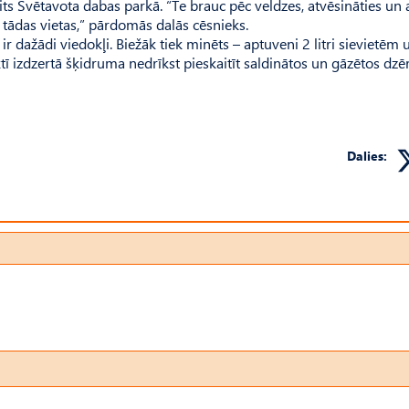
aits Svētavota dabas parkā. “Te brauc pēc veldzes, atvēsināties un 
 tādas vietas,” pārdomās dalās cēsnieks.
ir dažādi viedokļi. Biežāk tiek minēts – aptuveni 2 litri sievietēm 
naktī izdzertā šķidruma nedrīkst pieskaitīt saldinātos un gāzētos dzē
Dalies: