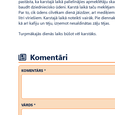
pastāsta, ka karstajā laikā palielinājies apmeklētāju sk
baudīt dziedniecisko ūdeni. Karstā laikā taču meklējam
Par to, cik ūdens cilvēkam dienā jāizdzer, arī mediķiem 
litri vīriešiem. Karstajā laikā noteikti vairāk. Pie dien
kā arī kafiju un tēju, izņemot nesaldinātas zāļu tējas.
Turpmākajās dienās laiks būšot vēl karstāks.
Komentāri
KOMENTĀRS *
VĀRDS *