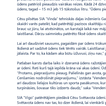
ūdens patēriņš pieaudzis vairākas reizes. Kādā 24 dz
ūdens, tagad – 15 m3 jeb 15 tūkstošus litru. “Ūdens pie
Cēsu pilsētas SIA “Vinda” tehniskās daļas inženieris Gat
skaidri varēs pateikt, kad patērētāji paziņos skaitītāju
brauc uz jūru, lai atvēsinātos, un karstajā laikā nav māj
laistīšanai. Dārzu saimnieku patērēto fiksē ūdens skaitīt
Lai arī daudzviet sausums, pagaidām par ūdens trūkumu
Ikdienā arī sadzīvē ūdens tiek tērēts vairāk. Laistīšan
jālaista. Par to, ka kādam aka būtu izžuvusi, ziņu nav,”
Patlaban karsts darba laiks ir dzeramā ūdens ražotājie
ar ūdeni. Reti kurš tajā iepilda krāna vai akas ūdeni. Ū
“Pro­tams, pieprasījums pieaug. Pa­lielinās gan avota, g
Cenšamies nodrošināt pieprasījumu,” izstāsta “Venden
arī daudzos lielajos kultūras un sporta pasākumos, ku
turpināsies, šovasar tiks izdzerts daudz,” saka “Venden
SIA “Vigo” patērētājiem piedāvā Cēsu Svētavota ūdeni. Īp
Svētavota ūdens nav tas, ko dzer ikdienā, lai vienkārši pa