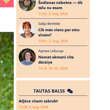
Šodienas nākotne — tik
tālu nu esam
15:02, 3. Aug, 2026
Sallija Benfelde
Cik mēs viens par otru
zinām?
15:01, 2. Aug, 2026
Agnese Leiburga
Nemet akmeni cita
dārziņā
14:16, 30. Jūl, 2026
TAUTAS BALSS
Atļāva visam sabrukt
15:08, 5. Aug, 2026