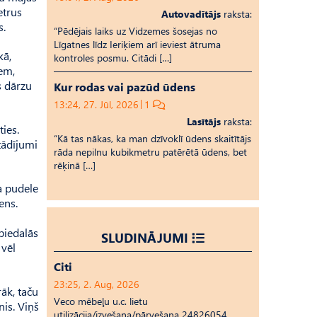
etrus
Autovadītājs
raksta:
s.
“Pēdējais laiks uz Vid­ze­mes šosejas no
Līgatnes līdz Ieriķiem arī ieviest ātruma
kā,
kontroles posmu. Citādi […]
iem,
s dārzu
Kur rodas vai pazūd ūdens
13:24, 27. Jūl, 2026
1
Lasītājs
raksta:
ies.
“Kā tas nākas, ka man dzīvoklī ūdens skaitītājs
tādījumi
rāda nepilnu kubikmetru patērētā ūdens, bet
rēķinā […]
a pudele
ens.
piedalās
SLUDINĀJUMI
 vēl
Citi
23:25, 2. Aug, 2026
rāk, taču
Veco mēbeļu u.c. lietu
nis. Viņš
utilizācija/izvešana/pārvešana 24826054