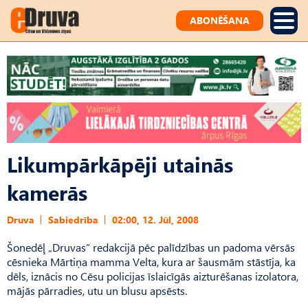
ABONĒŠANA
Likumpārkāpēji utainās
kamerās
Druva
Sabiedrība
02:00, 12. Jūl, 2008
Šonedēļ „Druvas” redakcijā pēc palīdzības un padoma vērsās
cēsnieka Mārtiņa mamma Velta, kura ar šausmām stāstīja, ka
dēls, iznācis no Cēsu policijas īslaicīgās aizturēšanas izolatora,
mājās pārradies, utu un blusu apsēsts.