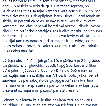
daudz bērnu ar utīm. Reizēm ar parazītiem cīnāmies visu
gadu un netiekam nekādā galā. Bet tagad saprotu, no
kurienes tās ceļas. Ja tajās kamerās kaut četri vīri un viņi pēc
tam aiziet mājās. Tiek aplipināti bērni, sieva… Bērni atnāk uz
skolu, un parazīti vairojas un nav svarīgi, kas tiek ievietoti
kamerās – no ielas paņemti bomži vai normāli cilvēki. Nevar
cilvēkus turēt šādos apstākļos. Tas ir cilvēktiesību pārkāpums.
Kameras ir jāiztīra, un tikai tad tajās var ievietot aizturētos. Ja
policijai tam nav naudas, tad tā iestāde ir jālikvidē,” domās
dalās Veltas kundze un skaidro, ka drēbju utis ir vēl trakākas
nekā galvā mītošas.
„Drēbju utis iznīdēt ir ļoti grūti. Tās ir jāvāra teju 200 grādos
vai jādedzina ar gludekli. Patiesībā apģērbs, kurš ir drēbju
utīm pilns, ir jādedzina. Utis no Mārtiņa drēbēm nav ne
izmazgājamas, ne iznīdējamas. Vēlos, lai policija kompensē
zaudējumus par sabojāto dārgo apģērbu,” saka Mārtiņa
mamma un ir neizpratnē arī par to, ka dēlam nav bijis ļauts
piezvanīt uz mājām un paziņot par aizturēšanu.
„Viņam bija lauzta kāja, ir slimības lapa, taču to neviens
neuzklausīja. Turklāt dēlam atņēma telefonu un neļāva pat