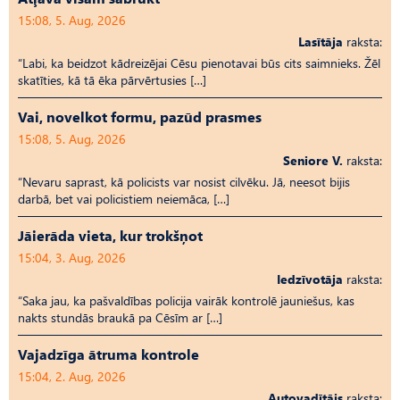
15:08, 5. Aug, 2026
Lasītāja
raksta:
“Labi, ka beidzot kādreizējai Cēsu pienotavai būs cits saimnieks. Žēl
skatīties, kā tā ēka pārvērtusies […]
Vai, novelkot formu, pazūd prasmes
15:08, 5. Aug, 2026
Seniore V.
raksta:
“Nevaru saprast, kā policists var nosist cilvēku. Jā, neesot bijis
darbā, bet vai policistiem neiemāca, […]
Jāierāda vieta, kur trokšņot
15:04, 3. Aug, 2026
Iedzīvotāja
raksta:
“Saka jau, ka pašvaldības policija vairāk kontrolē jauniešus, kas
nakts stundās braukā pa Cēsīm ar […]
Vajadzīga ātruma kontrole
15:04, 2. Aug, 2026
Autovadītājs
raksta: