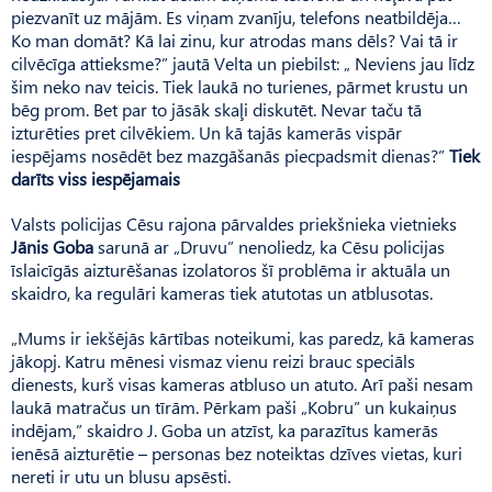
piezvanīt uz mājām. Es viņam zvanīju, telefons neatbildēja…
Ko man domāt? Kā lai zinu, kur atrodas mans dēls? Vai tā ir
cilvēcīga attieksme?” jautā Velta un piebilst: „ Neviens jau līdz
šim neko nav teicis. Tiek laukā no turienes, pārmet krustu un
bēg prom. Bet par to jāsāk skaļi diskutēt. Nevar taču tā
izturēties pret cilvēkiem. Un kā tajās kamerās vispār
iespējams nosēdēt bez mazgāšanās piecpadsmit dienas?”
Tiek
darīts viss iespējamais
Valsts policijas Cēsu rajona pārvaldes priekšnieka vietnieks
Jānis Goba
sarunā ar „Druvu” nenoliedz, ka Cēsu policijas
īslaicīgās aizturēšanas izolatoros šī problēma ir aktuāla un
skaidro, ka regulāri kameras tiek atutotas un atblusotas.
„Mums ir iekšējās kārtības noteikumi, kas paredz, kā kameras
jākopj. Katru mēnesi vismaz vienu reizi brauc speciāls
dienests, kurš visas kameras atbluso un atuto. Arī paši nesam
laukā matračus un tīrām. Pērkam paši „Kobru” un kukaiņus
indējam,” skaidro J. Goba un atzīst, ka parazītus kamerās
ienēsā aizturētie – personas bez noteiktas dzīves vietas, kuri
nereti ir utu un blusu apsēsti.