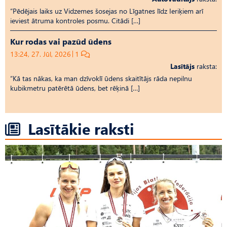
“Pēdējais laiks uz Vid­ze­mes šosejas no Līgatnes līdz Ieriķiem arī
ieviest ātruma kontroles posmu. Citādi […]
Kur rodas vai pazūd ūdens
13:24, 27. Jūl, 2026
1
Lasītājs
raksta:
“Kā tas nākas, ka man dzīvoklī ūdens skaitītājs rāda nepilnu
kubikmetru patērētā ūdens, bet rēķinā […]
Lasītākie raksti