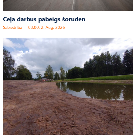
Ceļa darbus pabeigs šoruden
Sabiedrība
03:00, 2. Aug, 2026