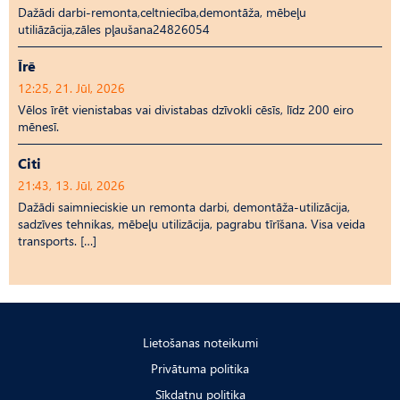
Dažādi darbi-remonta,celtniecība,demontāža, mēbeļu
utiliāzācija,zāles pļaušana24826054
Īrē
12:25, 21. Jūl, 2026
Vēlos īrēt vienistabas vai divistabas dzīvokli cēsīs, līdz 200 eiro
mēnesī.
Citi
21:43, 13. Jūl, 2026
Dažādi saimnieciskie un remonta darbi, demontāža-utilizācija,
sadzīves tehnikas, mēbeļu utilizācija, pagrabu tīrīšana. Visa veida
transports. […]
Lietošanas noteikumi
Privātuma politika
Sīkdatņu politika