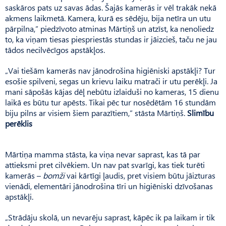
saskāros pats uz savas ādas. Šajās kamerās ir vēl trakāk nekā
akmens laikmetā. Kamera, kurā es sēdēju, bija netīra un utu
pārpilna,” piedzīvoto atminas Mārtiņš un atzīst, ka nenoliedz
to, ka viņam tiesas piespriestās stundas ir jāizcieš, taču ne jau
tādos necilvēcīgos apstākļos.
„Vai tiešām kamerās nav jānodrošina higiēniski apstākļi? Tur
esošie spilveni, segas un krievu laiku matrači ir utu perēkļi. Ja
mani sāpošās kājas dēļ nebūtu izlaiduši no kameras, 15 dienu
laikā es būtu tur apēsts. Tikai pēc tur nosēdētām 16 stundām
biju pilns ar visiem šiem parazītiem,” stāsta Mārtiņš.
Slimību
perēklis
Mārtiņa mamma stāsta, ka viņa nevar saprast, kas tā par
attieksmi pret cilvēkiem. Un nav pat svarīgi, kas tiek turēti
kamerās –
bomži
vai kārtīgi ļaudis, pret visiem būtu jāizturas
vienādi, elementāri jānodrošina tīri un higiēniski dzīvošanas
apstākļi.
„Strādāju skolā, un nevarēju saprast, kāpēc ik pa laikam ir tik