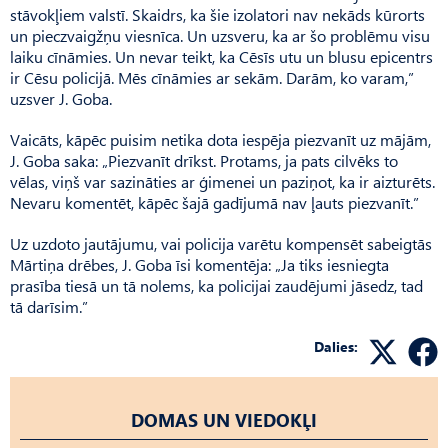
stāvokļiem valstī. Skaidrs, ka šie izolatori nav nekāds kūrorts
un pieczvaigžņu viesnīca. Un uzsveru, ka ar šo problēmu visu
laiku cīnāmies. Un nevar teikt, ka Cēsīs utu un blusu epicentrs
ir Cēsu policijā. Mēs cīnāmies ar sekām. Darām, ko varam,”
uzsver J. Goba.
Vaicāts, kāpēc puisim netika dota iespēja piezvanīt uz mājām,
J. Goba saka: „Piezvanīt drīkst. Protams, ja pats cilvēks to
vēlas, viņš var sazināties ar ģimenei un paziņot, ka ir aizturēts.
Nevaru komentēt, kāpēc šajā gadījumā nav ļauts piezvanīt.”
Uz uzdoto jautājumu, vai policija varētu kompensēt sabeigtās
Mārtiņa drēbes, J. Goba īsi komentēja: „Ja tiks iesniegta
prasība tiesā un tā nolems, ka policijai zaudējumi jāsedz, tad
tā darīsim.”
Dalies:
DOMAS UN VIEDOKĻI