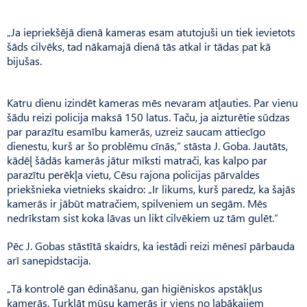
„Ja iepriekšējā dienā kameras esam atutojuši un tiek ievietots
šāds cilvēks, tad nākamajā dienā tās atkal ir tādas pat kā
bijušas.
Katru dienu izindēt kameras mēs nevaram atļauties. Par vienu
šādu reizi policija maksā 150 latus. Taču, ja aizturētie sūdzas
par parazītu esamību kamerās, uzreiz saucam attiecīgo
dienestu, kurš ar šo problēmu cīnās,” stāsta J. Goba. Jautāts,
kādēļ šādās kamerās jātur mīksti matrači, kas kalpo par
parazītu perēkļa vietu, Cēsu rajona policijas pārvaldes
priekšnieka vietnieks skaidro: „Ir likums, kurš paredz, ka šajās
kamerās ir jābūt matračiem, spilveniem un segām. Mēs
nedrīkstam sist koka lāvas un likt cilvēkiem uz tām gulēt.”
Pēc J. Gobas stāstītā skaidrs, ka iestādi reizi mēnesī pārbauda
arī sanepidstacija.
„Tā kontrolē gan ēdināšanu, gan higiēniskos apstākļus
kamerās. Turklāt mūsu kamerās ir viens no labākajiem