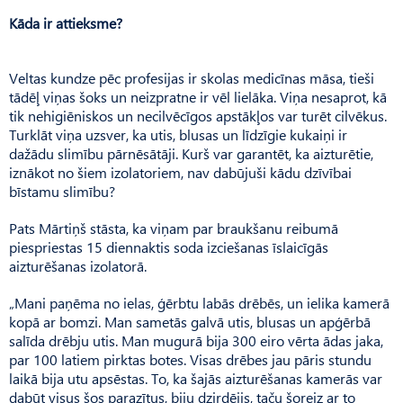
Kāda ir attieksme?
Veltas kundze pēc profesijas ir skolas medicīnas māsa, tieši
tādēļ viņas šoks un neizpratne ir vēl lielāka. Viņa nesaprot, kā
tik nehigiēniskos un necilvēcīgos apstākļos var turēt cilvēkus.
Turklāt viņa uzsver, ka utis, blusas un līdzīgie kukaiņi ir
dažādu slimību pārnēsātāji. Kurš var garantēt, ka aizturētie,
iznākot no šiem izolatoriem, nav dabūjuši kādu dzīvībai
bīstamu slimību?
Pats Mārtiņš stāsta, ka viņam par braukšanu reibumā
piespriestas 15 diennaktis soda izciešanas īslaicīgās
aizturēšanas izolatorā.
„Mani paņēma no ielas, ģērbtu labās drēbēs, un ielika kamerā
kopā ar bomzi. Man sametās galvā utis, blusas un apģērbā
salīda drēbju utis. Man mugurā bija 300 eiro vērta ādas jaka,
par 100 latiem pirktas botes. Visas drēbes jau pāris stundu
laikā bija utu apsēstas. To, ka šajās aizturēšanas kamerās var
dabūt visus šos parazītus, biju dzirdējis, taču šoreiz ar to