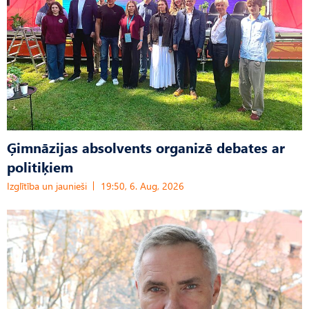
Ģimnāzijas absolvents organizē debates ar
politiķiem
Izglītība un jaunieši
19:50, 6. Aug, 2026