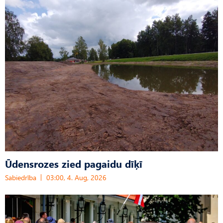
Ūdensrozes zied pagaidu dīķī
Sabiedrība
03:00, 4. Aug, 2026