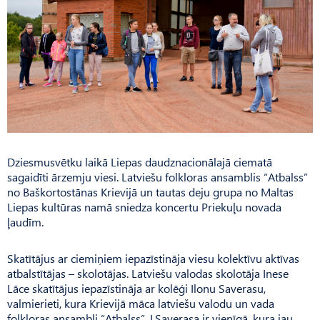
Dziesmusvētku laikā Liepas daudznacionālajā ciematā
sagaidīti ārzemju viesi. Latviešu folkloras ansamblis “Atbalss”
no Baškortostānas Krievijā un tautas deju grupa no Maltas
Liepas kultūras namā sniedza koncertu Priekuļu novada
ļaudīm.
Skatītājus ar ciemiņiem iepazīstināja viesu kolektīvu aktīvas
atbalstītājas – skolotājas. Lat­viešu valodas skolotāja Inese
Lāce skatītājus iepazīstināja ar kolēģi Ilonu Saverasu,
valmierieti, kura Krievijā māca latviešu valodu un vada
folkloras ansamb­li “Atbalss”. I.Sa­verasa ir vienīgā, kura jau