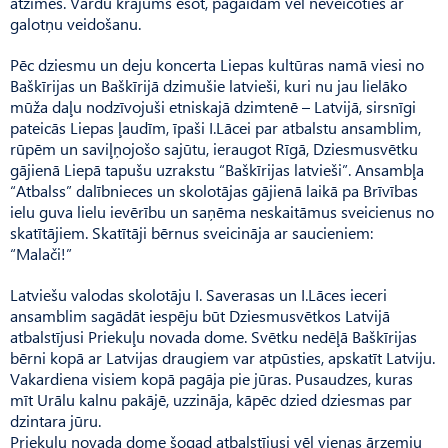
atzīmes. Vārdu krājums esot, pagaidām vēl neveicoties ar
galotņu veidošanu.
Pēc dziesmu un deju koncerta Liepas kultūras namā viesi no
Baškīrijas un Baškīrijā dzimušie latvieši, kuri nu jau lielāko
mūža daļu nodzīvojuši etniskajā dzimtenē – Latvijā, sirsnīgi
pateicās Liepas ļaudīm, īpaši I.Lācei par atbalstu ansamblim,
rūpēm un saviļņojošo sajūtu, ieraugot Rīgā, Dziesmusvētku
gājienā Liepā tapušu uzrakstu “Baškīrijas latvieši”. Ansambļa
“Atbalss” dalībnieces un skolotājas gājienā laikā pa Brīvības
ielu guva lielu ievērību un saņēma neskaitāmus sveicienus no
skatītājiem. Skatītāji bērnus sveicināja ar saucieniem:
“Malači!”
Latviešu valodas skolotāju I. Saverasas un I.Lāces ieceri
ansamblim sagādāt iespēju būt Dziesmusvētkos Latvijā
atbalstījusi Priekuļu novada dome. Svēt­ku nedēļā Baškīrijas
bērni kopā ar Latvijas draugiem var atpūsties, apskatīt Latviju.
Vakardiena visiem kopā pagāja pie jūras. Pusaudzes, kuras
mīt Urālu kalnu pakājē, uzzināja, kāpēc dzied dziesmas par
dzintara jūru.
Priekuļu novada dome šogad atbalstījusi vēl vienas ārzemju