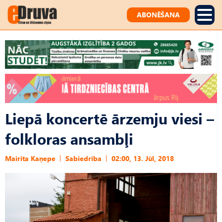
ABONĒŠANA
Liepā koncertē ārzemju viesi –
folkloras ansambļi
Mairita Kaņepe
Sabiedrība
02:00, 13. Jūl, 2018