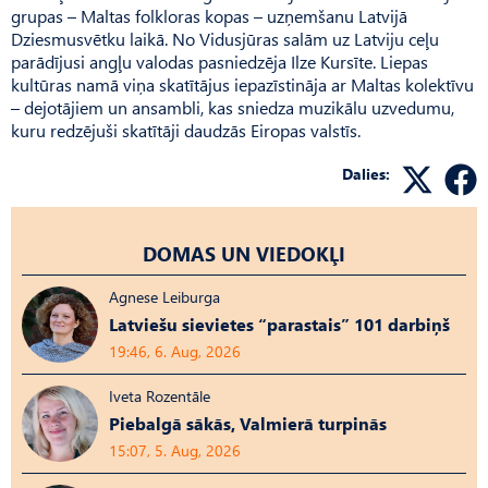
grupas – Maltas folkloras kopas – uzņemšanu Latvijā
Dziesmusvētku laikā. No Vidusjūras salām uz Latviju ceļu
parādījusi angļu valodas pasniedzēja Ilze Kursīte. Liepas
kultūras namā viņa skatītājus iepazīstināja ar Maltas kolektīvu
– dejotājiem un ansambli, kas sniedza muzikālu uzvedumu,
kuru redzējuši skatītāji daudzās Eiropas valstīs.
Dalies:
DOMAS UN VIEDOKĻI
Agnese Leiburga
Latviešu sievietes “parastais” 101 darbiņš
19:46, 6. Aug, 2026
Iveta Rozentāle
Piebalgā sākās, Valmierā turpinās
15:07, 5. Aug, 2026