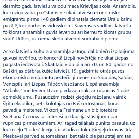
desmito gadu latviešu valodu māca Krievijas skolā. Ansamblis,
kuru viņa vada, pazīstams ne tikai latviešu ekonomisko
emigrantu pirms 140 gadiem dibinātajā ciematā Urālu kal­nu
pakājē, kur darbojas vidusskola. I.Saverasas vadītais latviešu
folkloras ansamblis guvis ievērību arī bērnu folkloras grupu
skatē Urālos, uz ciema skolu atvedot sudraba diplomu.
Ar ko latviešu kultūra ansambļa astoņu dalībnieču izpildījumā
guvusi ievērību, to koncertā Liepā novērtēja ne tikai Liepas
pagasta iedzīvotāji. Skatītāju vidū bija arī 70. un 80. gados no
Baškīrijas pārbraukušie latvieši, 19. gadsimta otrās puses
ekonomisko emigrantu pēcteči: ģimenes no Sigul­das, Saldus,
Ventspils, arī Liepas. Tāpēc viesošanos Liepā ansambļa
“Atbalss” meitenēm I.Lāce piedāvāja sākt ar rūpnīcas “Lode”
apmeklējumu. Pusaudzēm redzēt ķieģeļu ražošanu vairāk
šķita eksotika , bet skolotājas no Baško­rtostānas, kuras
pavadīja meitenes, Viktorija Freimane un bibliotekāre
Svetlana Černova ar interesi uzklausīja stāstījumu par
rūpnīcas pirmsākumiem. Arī tagad tālākais punkts pasaulē, uz
kuru ceļo “Lodes” ķieģeļi, ir Vladivostoka. Ķieģeļu kravas līdz
Pleskavai pārved automašīnās, bet tālāk pie pasūtītājiem tās