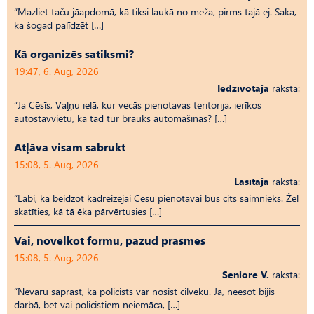
“Mazliet taču jāapdomā, kā tiksi laukā no meža, pirms tajā ej. Saka,
ka šogad palīdzēt […]
Kā organizēs satiksmi?
19:47, 6. Aug, 2026
Iedzīvotāja
raksta:
“Ja Cēsīs, Vaļņu ielā, kur vecās pienotavas teritorija, ierīkos
autostāvvietu, kā tad tur brauks automašīnas? […]
Atļāva visam sabrukt
15:08, 5. Aug, 2026
Lasītāja
raksta:
“Labi, ka beidzot kādreizējai Cēsu pienotavai būs cits saimnieks. Žēl
skatīties, kā tā ēka pārvērtusies […]
Vai, novelkot formu, pazūd prasmes
15:08, 5. Aug, 2026
Seniore V.
raksta:
“Nevaru saprast, kā policists var nosist cilvēku. Jā, neesot bijis
darbā, bet vai policistiem neiemāca, […]