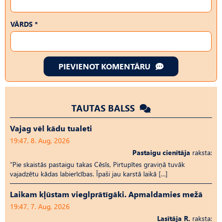
VĀRDS *
PIEVIENOT KOMENTĀRU
TAUTAS BALSS
Vajag vēl kādu tualeti
19:47, 8. Aug, 2026
Pastaigu cienītāja
raksta:
“Pie skaistās pastaigu takas Cēsīs, Pirtupītes graviņā tuvāk
vajadzētu kādas labierīcības. Īpaši jau karstā laikā […]
Laikam kļūstam vieglprātīgāki. Apmaldamies mežā
19:47, 7. Aug, 2026
Lasītāja R.
raksta: