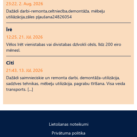
23:22, 2. Aug, 2026
Dažādi darbi-remonta,celtniecība,demontāža, mēbeļu
utiliāzācija,zāles pļaušana24826054
Īrē
12:25, 21. Jūl, 2026
Vēlos īrēt vienistabas vai divistabas dzīvokli cēsīs, līdz 200 eiro
mēnesī.
Citi
21:43, 13. Jūl, 2026
Dažādi saimnieciskie un remonta darbi, demontāža-utilizācija,
sadzīves tehnikas, mēbeļu utilizācija, pagrabu tīrīšana. Visa veida
transports. […]
Lietošanas noteikumi
Privātuma politika