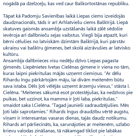
nogādā pa dzelzceļu, kas ved caur Baškortostānas republiku.
Tāpat kā Padomju Savienības laikā Liepas ciems izveidojās
daudznacionāls, tāds ir arī Arhlat­viešu ciems Baškīrijā. Liepā
skatuves gaismās ansambļa uzstāšanās laikā zālē sēdošie
ievēroja arī dalībnieču sejas vaibstus. Viegli bija atpazīt, kuri
bērni cēlušies no latviskām dzimtām Baškīrijā, kuri pārstāv
ukraiņu vai baškīru ģimenes, bet skolā aizrāvušies ar latvisko
kultūru.
Ansambļa dalībnieces visu nedēļu dzīvo Liepas pagasta
ģimenēs. Liepēnietes Ivetas Cielēnas ģimene ir viena no tām,
kuras laipni piekritušas mājās uzņemt ciemiņus. “Ar dēlu
Rihardu Ingu pārkārtojām māju, lai divām meitenēm būtu
sava istaba. Dēls ļoti vēlējās uzņemt ārzemju viesus,” stāsta I.
Cielēna. “Meitenes sākumā esot protestējušas, ka nedzīvos pie
puikas, bet uzzinot, ka mamma ir ļoti laba, piekritušas,”
smaidot saka I.Cielēna. “Tagad jaunieši sadraudzējušies. Mēs
ļoti labi saprotamies.” Rihards Ingus draudzību vērtē augstu,
viņam ir interesantas vasaras dienas, tajās daudz notikumu.
Rihards arī pārliecināts, ka, sarunājoties ar meitenēm, uzlabo
krievu valodas zināšanas, tā nākamgad tikšot pie labākas