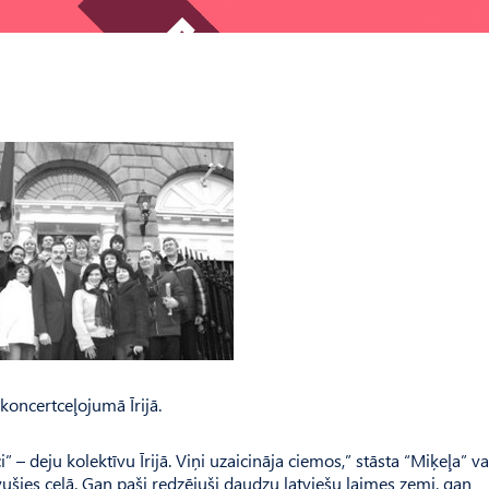
 koncertceļojumā Īrijā.
 deju kolektīvu Īrijā. Viņi uzaicināja ciemos,” stāsta “Miķeļa” va
ušies ceļā. Gan paši redzējuši daudzu latviešu laimes zemi, gan