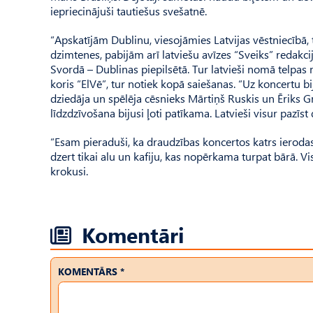
iepriecinājuši tautiešus svešatnē.
“Apskatījām Dublinu, viesojāmies Latvijas vēstniecībā, t
dzimtenes, pabijām arī latviešu avīzes “Sveiks” redakcij
Svordā – Dublinas piepilsētā. Tur latvieši nomā telpas 
koris “ElVē”, tur notiek kopā saiešanas. “Uz koncertu b
dziedāja un spēlēja cēsnieks Mārtiņš Ruskis un Ēriks Gr
līdzdzīvošana bijusi ļoti patīkama. Latvieši visur pazīst 
“Esam pieraduši, ka draudzības koncertos katrs ierodas 
dzert tikai alu un kafiju, kas nopērkama turpat bārā. Viss
krokusi.
Komentāri
KOMENTĀRS *