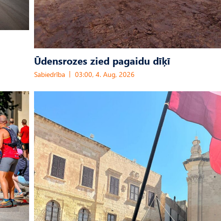
Ūdensrozes zied pagaidu dīķī
Sabiedrība
03:00, 4. Aug, 2026