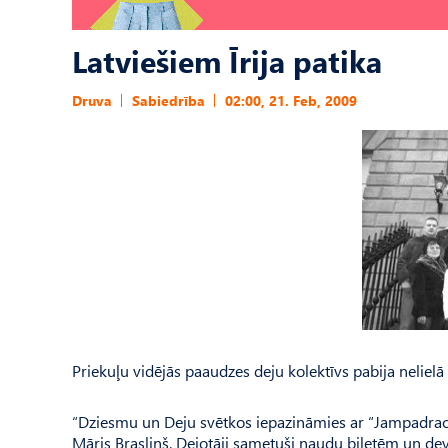
Latviešiem Īrija patika
Druva
Sabiedrība
02:00, 21. Feb, 2009
Priekuļu vidējās paaudzes deju kolektīvs pabija nelielā
“Dziesmu un Deju svētkos iepazināmies ar “Jampadraci” –
Māris Brasliņš. Dejotāji sametuši naudu biļetēm un dev