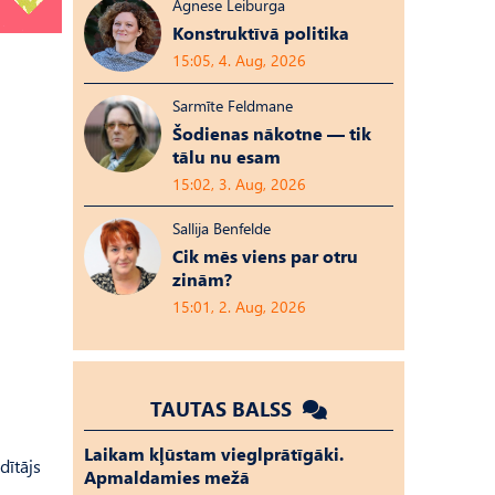
Agnese Leiburga
Konstruktīvā politika
15:05, 4. Aug, 2026
Sarmīte Feldmane
Šodienas nākotne — tik
tālu nu esam
15:02, 3. Aug, 2026
Sallija Benfelde
Cik mēs viens par otru
zinām?
15:01, 2. Aug, 2026
TAUTAS BALSS
Laikam kļūstam vieglprātīgāki.
dītājs
Apmaldamies mežā