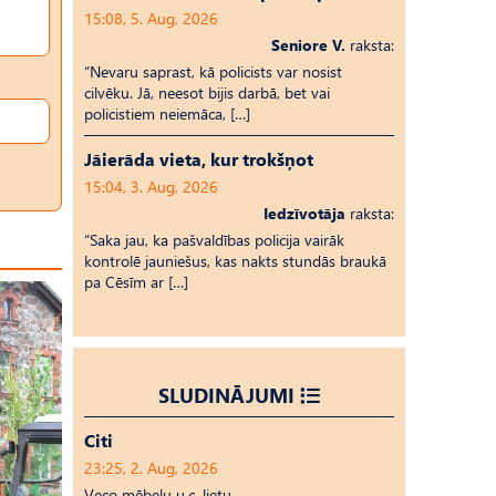
15:08, 5. Aug, 2026
Seniore V.
raksta:
“Nevaru saprast, kā policists var nosist
cilvēku. Jā, neesot bijis darbā, bet vai
policistiem neiemāca, […]
Jāierāda vieta, kur trokšņot
15:04, 3. Aug, 2026
Iedzīvotāja
raksta:
“Saka jau, ka pašvaldības policija vairāk
kontrolē jauniešus, kas nakts stundās braukā
pa Cēsīm ar […]
SLUDINĀJUMI
Citi
23:25, 2. Aug, 2026
Veco mēbeļu u.c. lietu