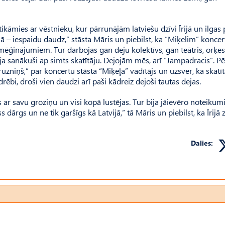
ikāmies ar vēstnieku, kur pārrunājām latviešu dzīvi Īrijā un ilgas 
ā – iespaidu daudz,” stāsta Māris un piebilst, ka “Miķelim” koncert
mēģinājumiem. Tur darbojas gan deju kolektīvs, gan teātris, orķestr
ija sanākuši ap simts skatītāju. Dejojām mēs, arī “Jampadracis”. P
uzniņš,” par koncertu stāsta “Miķeļa” vadītājs un uzsver, ka skatīt
drēbi, droši vien daudzi arī paši kādreiz dejoši tautas dejas.
ar savu groziņu un visi kopā lustējas. Tur bija jāievēro noteikumi
 dārgs un ne tik garšīgs kā Latvijā,” tā Māris un piebilst, ka Īrijā 
Dalies: