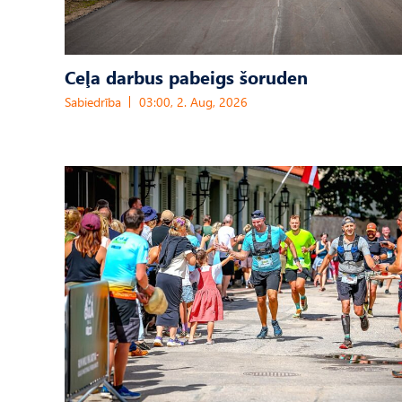
Ceļa darbus pabeigs šoruden
Sabiedrība
03:00, 2. Aug, 2026