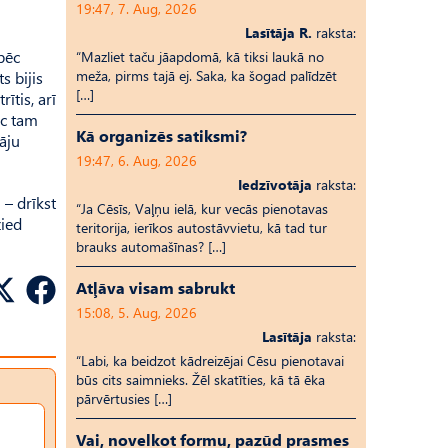
19:47, 7. Aug, 2026
Lasītāja R.
raksta:
pēc
“Mazliet taču jāapdomā, kā tiksi laukā no
meža, pirms tajā ej. Saka, ka šogad palīdzēt
s bijis
[…]
ītis, arī
ēc tam
Kā organizēs satiksmi?
āju
19:47, 6. Aug, 2026
Iedzīvotāja
raksta:
 – drīkst
“Ja Cēsīs, Vaļņu ielā, kur vecās pienotavas
zied
teritorija, ierīkos autostāvvietu, kā tad tur
brauks automašīnas? […]
Atļāva visam sabrukt
15:08, 5. Aug, 2026
Lasītāja
raksta:
“Labi, ka beidzot kādreizējai Cēsu pienotavai
būs cits saimnieks. Žēl skatīties, kā tā ēka
pārvērtusies […]
Vai, novelkot formu, pazūd prasmes