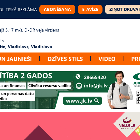
ABONĒŠANA
E-AVĪZE
ZIŅOT DRUVAI
OLITISKĀ REKLĀMA
jš 3.17 m/s, D-DR vēja virziens
ts
te, Vladislavs, Vladislava
UN JAUNIEŠI
DZĪVES STILS
VIDEO
PR