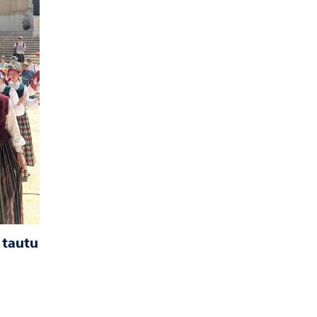
 tautu