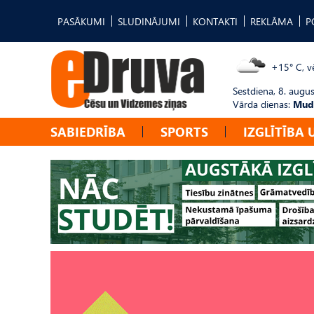
PASĀKUMI
SLUDINĀJUMI
KONTAKTI
REKLĀMA
P
+15° C, vē
Sestdiena, 8. augus
Vārda dienas:
Mudī
SABIEDRĪBA
SPORTS
IZGLĪTĪBA 