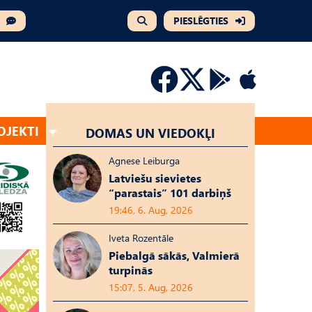
PIESLĒGTIES
OJEKTI
DOMAS UN VIEDOKĻI
Agnese Leiburga
Latviešu sievietes
“parastais” 101 darbiņš
19:46, 6. Aug, 2026
Iveta Rozentāle
Piebalgā sākās, Valmierā
turpinās
15:07, 5. Aug, 2026