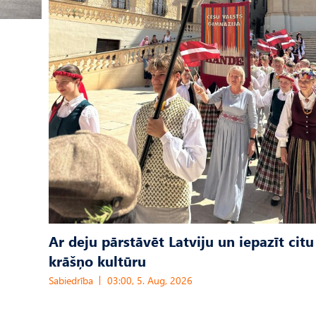
Ar deju pārstāvēt Latviju un iepazīt citu
krāšņo kultūru
Sabiedrība
03:00, 5. Aug, 2026