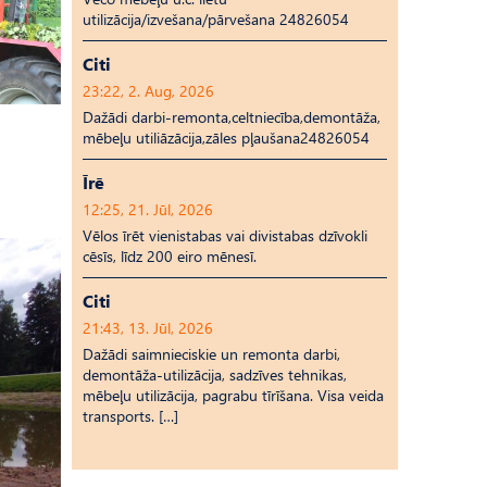
utilizācija/izvešana/pārvešana 24826054
Citi
23:22, 2. Aug, 2026
Dažādi darbi-remonta,celtniecība,demontāža,
mēbeļu utiliāzācija,zāles pļaušana24826054
Īrē
12:25, 21. Jūl, 2026
Vēlos īrēt vienistabas vai divistabas dzīvokli
cēsīs, līdz 200 eiro mēnesī.
Citi
21:43, 13. Jūl, 2026
Dažādi saimnieciskie un remonta darbi,
demontāža-utilizācija, sadzīves tehnikas,
mēbeļu utilizācija, pagrabu tīrīšana. Visa veida
transports. […]