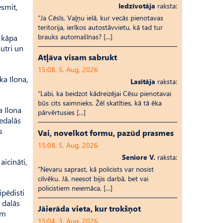
Iedzīvotāja
raksta:
esmit,
“Ja Cēsīs, Vaļņu ielā, kur vecās pienotavas
teritorija, ierīkos autostāvvietu, kā tad tur
brauks automašīnas? […]
s kāpa
autri un
Atļāva visam sabrukt
15:08, 5. Aug, 2026
ka Ilona,
Lasītāja
raksta:
“Labi, ka beidzot kādreizējai Cēsu pienotavai
būs cits saimnieks. Žēl skatīties, kā tā ēka
a Ilona
pārvērtusies […]
iedalās
s
Vai, novelkot formu, pazūd prasmes
15:08, 5. Aug, 2026
Seniore V.
raksta:
aicināti,
“Nevaru saprast, kā policists var nosist
cilvēku. Jā, neesot bijis darbā, bet vai
policistiem neiemāca, […]
ipēdisti
 dalās
Jāierāda vieta, kur trokšņot
ām
15:04, 3. Aug, 2026