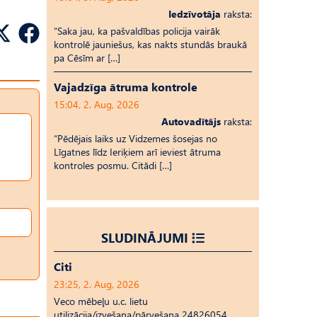
Iedzīvotāja
raksta:
“Saka jau, ka pašvaldības policija vairāk
kontrolē jauniešus, kas nakts stundās braukā
pa Cēsīm ar […]
Vajadzīga ātruma kontrole
15:04, 2. Aug, 2026
Autovadītājs
raksta:
“Pēdējais laiks uz Vid­ze­mes šosejas no
Līgatnes līdz Ieriķiem arī ieviest ātruma
kontroles posmu. Citādi […]
SLUDINĀJUMI
Citi
23:25, 2. Aug, 2026
Veco mēbeļu u.c. lietu
utilizācija/izvešana/pārvešana 24826054