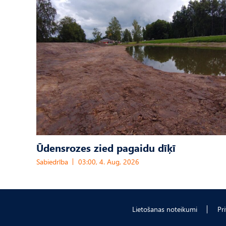
Ūdensrozes zied pagaidu dīķī
Sabiedrība
03:00, 4. Aug, 2026
Lietošanas noteikumi
Pr