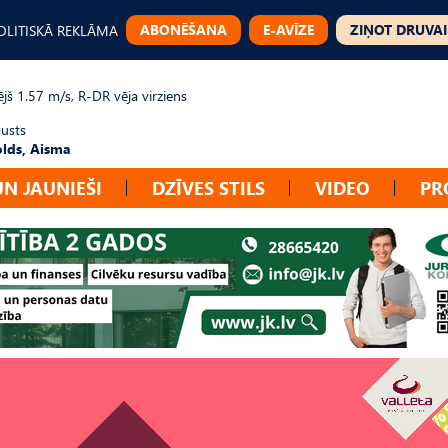
ABONĒŠANA
E-AVĪZE
ZIŅOT DRUVAI
OLITISKĀ REKLĀMA
jš 1.57 m/s, R-DR vēja virziens
gusts
lds, Aisma
UN JAUNIEŠI
DZĪVES STILS
VIDEO
PR