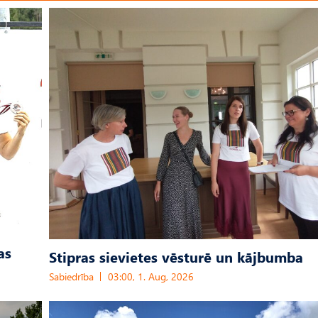
as
Stipras sievietes vēsturē un kājbumba
Sabiedrība
03:00, 1. Aug, 2026