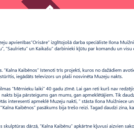
u apvienības”Orisāre” izglītojošā darba speciāliste Ilona Muižn
bēnu”, “Saulrietu” un Kaikašu” darbinieki kļūtu par komandu un visu 
 “Kalna Kaibēnos” īstenoti trīs projekti, kuros no dažādiem avot
stūrītis, iegādāts televizors un plaši nosvinēta Muzeju nakts.
mas “Mērnieku laiki” 40 gadu zīmē. Lai gan reti kurš nav redzējis
eju nakts bija pārsteigums gan mums, gan apmeklētājiem. Tik daud
sētās interesenti apmeklē Muzeju nakti, ” stāsta Ilona Muižniece un 
“”Kalna Kaibēnos” pasākums bija trešo reizi. Tagad daudzi zina, k
s skulptūras dārzā, “Kalna Kaibēnu” apkārtne kļuvusi aizvien sak