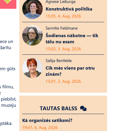
Agnese Leiburga
Konstruktīvā politika
15:05, 4. Aug, 2026
Sarmīte Feldmane
Šodienas nākotne — tik
iece un
tālu nu esam
darītu
15:02, 3. Aug, 2026
Sallija Benfelde
Cik mēs viens par otru
iem gūts
zinām?
15:01, 2. Aug, 2026
 filmu,
z
piebilst,
a muzeju
TAUTAS BALSS
Kā organizēs satiksmi?
optāka.
19:47, 6. Aug, 2026