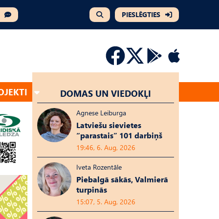
PIESLĒGTIES
OJEKTI
DOMAS UN VIEDOKĻI
Agnese Leiburga
Latviešu sievietes
“parastais” 101 darbiņš
19:46, 6. Aug, 2026
Iveta Rozentāle
Piebalgā sākās, Valmierā
turpinās
15:07, 5. Aug, 2026