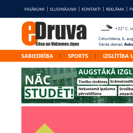
PASĀKUMI
SLUDINĀJUMI
KONTAKTI
REKLĀMA
P
+22° C, vē
Ceturtdiena, 6. au
Vārda dienas:
Asko
SABIEDRĪBA
SPORTS
IZGLĪTĪBA 