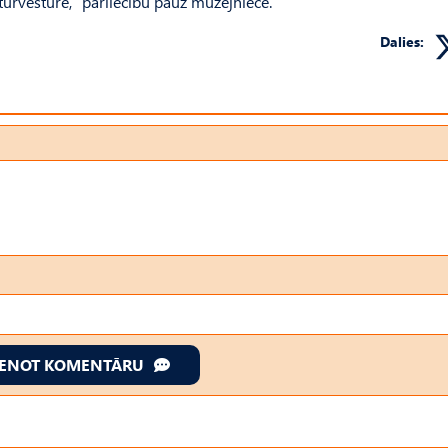
tūrvēsture,” pārliecību pauž muzejniece.
Dalies:
IENOT KOMENTĀRU