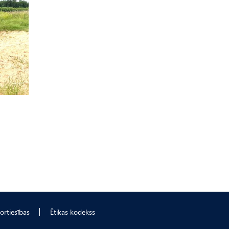
ortiesības
Ētikas kodekss