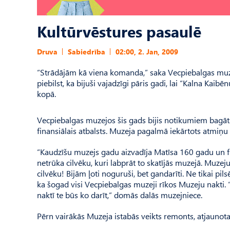
Kultūrvēstures pasaulē
Druva
Sabiedrība
02:00, 2. Jan, 2009
“Strādājām kā viena komanda,” saka Vecpiebalgas muzej
piebilst, ka bijuši vajadzīgi pāris gadi, lai “Kalna Kai
kopā.
Vecpiebalgas muzejos šis gads bijis notikumiem bagāts.
finansiālais atbalsts. Muzeja pagalmā iekārtots atmiņu 
“Kaudzīšu muzejs gadu aizvadīja Matīsa 160 gadu un fil
netrūka cilvēku, kuri labprāt to skatījās muzejā. Muz
cilvēku! Bijām ļoti noguruši, bet gandarīti. Ne tikai pil
ka šogad visi Vecpiebalgas muzeji rīkos Muzeju nakti. 
naktī te būs ko darīt,” domās dalās muzejniece.
Pērn vairākās Muzeja istabās veikts remonts, atjaunota