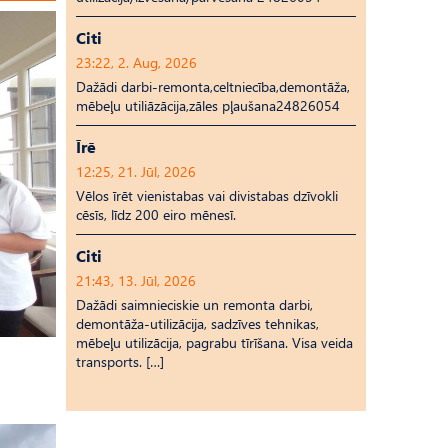
Citi
23:22, 2. Aug, 2026
Dažādi darbi-remonta,celtniecība,demontāža,
mēbeļu utiliāzācija,zāles pļaušana24826054
Īrē
12:25, 21. Jūl, 2026
Vēlos īrēt vienistabas vai divistabas dzīvokli
cēsīs, līdz 200 eiro mēnesī.
Citi
21:43, 13. Jūl, 2026
Dažādi saimnieciskie un remonta darbi,
demontāža-utilizācija, sadzīves tehnikas,
mēbeļu utilizācija, pagrabu tīrīšana. Visa veida
transports. […]