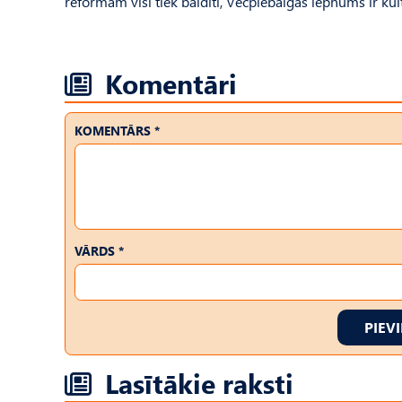
reformām visi tiek baidīti, Vecpiebalgas lepnums ir kul
Komentāri
KOMENTĀRS *
VĀRDS *
PIEV
Lasītākie raksti