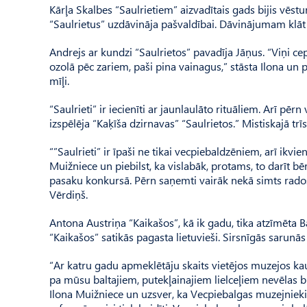
Kārļa Skalbes “Saulrietiem” aizvadītais gads bijis vēst
“Saulrietus” uzdāvināja pašvaldībai. Dāvinājumam klāt
Andrejs ar kundzi “Saulrietos” pavadīja Jāņus. “Viņi 
ozolā pēc zariem, paši pina vainagus,” stāsta Ilona un pi
mīļi.
“Saulrieti” ir iecienīti ar jaunlaulāto rituāliem. Arī pē
izspēlēja “Kaķīša dzirnavas” “Saulrietos.” Mistiskajā trī
“”Saulrieti” ir īpaši ne tikai vecpiebaldzēniem, arī ikvie
Muižniece un piebilst, ka vislabāk, protams, to darīt b
pasaku konkursā. Pērn saņemti vairāk nekā simts rado
Vērdiņš.
Antona Austriņa “Kaikašos”, kā ik gadu, tika atzīmēta Ba
“Kaikašos” satikās pagasta lietuvieši. Sirsnīgās sarunā
“Ar katru gadu apmeklētāju skaits vietējos muzejos ka
pa mūsu baltajiem, putekļainajiem lielceļiem nevēlas 
Ilona Muižniece un uzsver, ka Vecpiebalgas muzejnieki