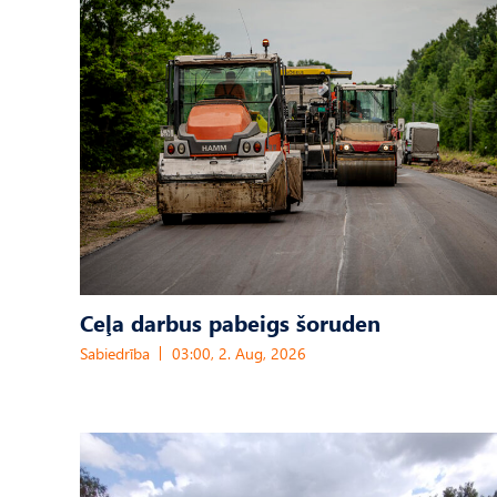
Ceļa darbus pabeigs šoruden
Sabiedrība
03:00, 2. Aug, 2026