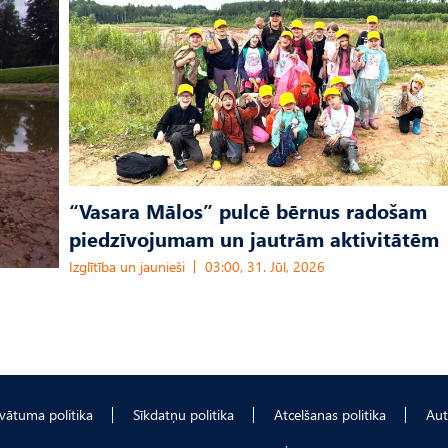
“Vasara Mālos” pulcē bērnus radošam
piedzīvojumam un jautrām aktivitātēm
Izglītība un jaunieši
03:00, 31. Jūl, 2026
ivātuma politika
Sīkdatņu politika
Atcelšanas politika
Aut