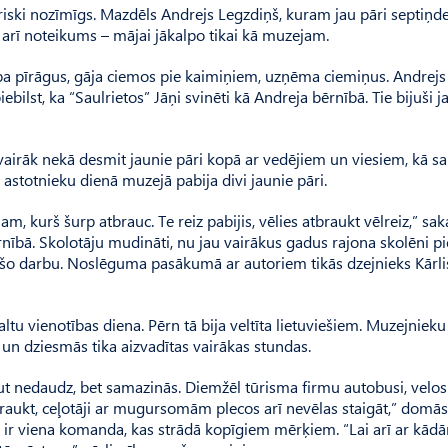
uriski nozīmīgs. Mazdēls Andrejs Legzdiņš, kuram jau pāri septiņd
 arī noteikums – mājai jākalpo tikai kā muzejam.
cepa pīrāgus, gāja ciemos pie kaimiņiem, uzņēma ciemiņus. Andrej
ebilst, ka “Saulrietos” Jāņi svinēti kā Andreja bērnībā. Tie bijuši j
rn vairāk nekā desmit jaunie pāri kopā ar vedējiem un viesiem, kā sa
s astotnieku dienā muzejā pabija divi jaunie pāri.
nam, kurš šurp atbrauc. Te reiz pabijis, vēlies atbraukt vēlreiz,” sak
ērnībā. Skolotāju mudināti, nu jau vairākus gadus rajona skolēni p
šo darbu. Noslēguma pasākumā ar autoriem tikās dzejnieks Kārli
ltu vienotības diena. Pērn tā bija veltīta lietuviešiem. Muzejnieku 
s un dziesmās tika aizvadītas vairākas stundas.
ut nedaudz, bet samazinās. Diemžēl tūrisma firmu autobusi, velos
braukt, ceļotāji ar mugursomām plecos arī nevēlas staigāt,” domās
 ir viena komanda, kas strādā kopīgiem mērķiem. “Lai arī ar kād