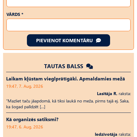
VĀRDS *
PIEVIENOT KOMENTĀRU
TAUTAS BALSS
Laikam kļūstam vieglprātīgāki. Apmaldamies mežā
19:47, 7. Aug, 2026
Lasītāja R.
raksta:
“Mazliet taču jāapdomā, kā tiksi laukā no meža, pirms tajā ej. Saka,
ka šogad palīdzēt […]
Kā organizēs satiksmi?
19:47, 6. Aug, 2026
Iedzīvotāja
raksta: