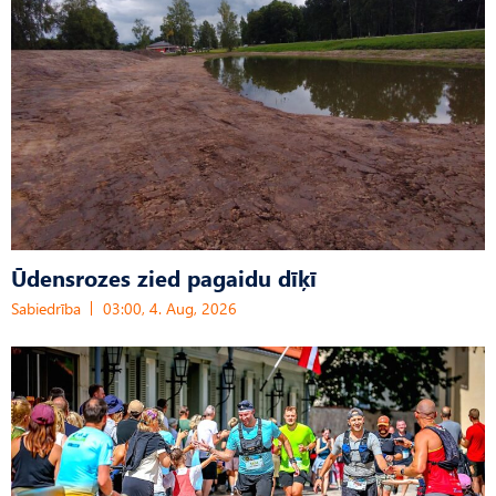
Ūdensrozes zied pagaidu dīķī
Sabiedrība
03:00, 4. Aug, 2026