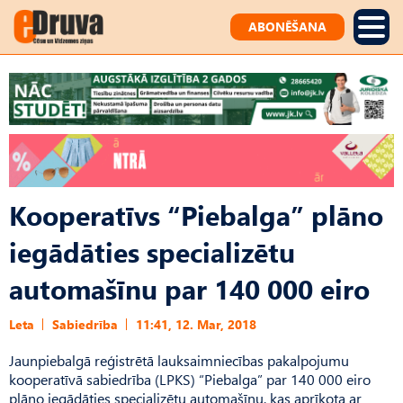
ABONĒŠANA
Kooperatīvs “Piebalga” plāno
iegādāties specializētu
automašīnu par 140 000 eiro
Leta
Sabiedrība
11:41, 12. Mar, 2018
Jaunpiebalgā reģistrētā lauksaimniecības pakalpojumu
kooperatīvā sabiedrība (LPKS) “Piebalga” par 140 000 eiro
plāno iegādāties specializētu automašīnu, kas aprīkota ar