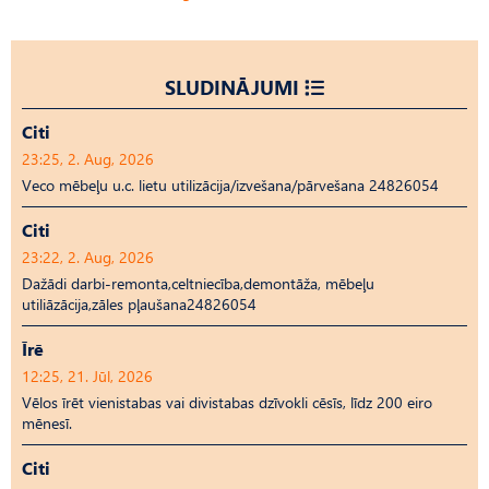
SLUDINĀJUMI
Citi
23:25, 2. Aug, 2026
Veco mēbeļu u.c. lietu utilizācija/izvešana/pārvešana 24826054
Citi
23:22, 2. Aug, 2026
Dažādi darbi-remonta,celtniecība,demontāža, mēbeļu
utiliāzācija,zāles pļaušana24826054
Īrē
12:25, 21. Jūl, 2026
Vēlos īrēt vienistabas vai divistabas dzīvokli cēsīs, līdz 200 eiro
mēnesī.
Citi