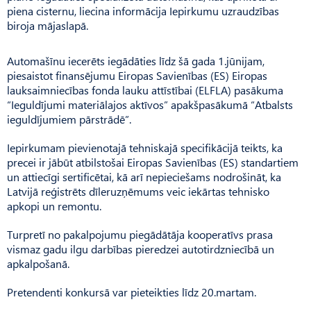
piena cisternu, liecina informācija Iepirkumu uzraudzības
biroja mājaslapā.
Automašīnu iecerēts iegādāties līdz šā gada 1.jūnijam,
piesaistot finansējumu Eiropas Savienības (ES) Eiropas
lauksaimniecības fonda lauku attīstībai (ELFLA) pasākuma
“Ieguldījumi materiālajos aktīvos” apakšpasākumā “Atbalsts
ieguldījumiem pārstrādē”.
Iepirkumam pievienotajā tehniskajā specifikācijā teikts, ka
precei ir jābūt atbilstošai Eiropas Savienības (ES) standartiem
un attiecīgi sertificētai, kā arī nepieciešams nodrošināt, ka
Latvijā reģistrēts dīleruzņēmums veic iekārtas tehnisko
apkopi un remontu.
Turpretī no pakalpojumu piegādātāja kooperatīvs prasa
vismaz gadu ilgu darbības pieredzei autotirdzniecībā un
apkalpošanā.
Pretendenti konkursā var pieteikties līdz 20.martam.