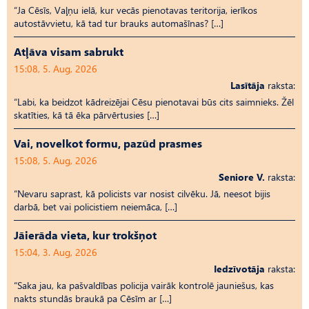
“Ja Cēsīs, Vaļņu ielā, kur vecās pienotavas teritorija, ierīkos
autostāvvietu, kā tad tur brauks automašīnas? […]
Atļāva visam sabrukt
15:08, 5. Aug, 2026
Lasītāja
raksta:
“Labi, ka beidzot kādreizējai Cēsu pienotavai būs cits saimnieks. Žēl
skatīties, kā tā ēka pārvērtusies […]
Vai, novelkot formu, pazūd prasmes
15:08, 5. Aug, 2026
Seniore V.
raksta:
“Nevaru saprast, kā policists var nosist cilvēku. Jā, neesot bijis
darbā, bet vai policistiem neiemāca, […]
Jāierāda vieta, kur trokšņot
15:04, 3. Aug, 2026
Iedzīvotāja
raksta:
“Saka jau, ka pašvaldības policija vairāk kontrolē jauniešus, kas
nakts stundās braukā pa Cēsīm ar […]