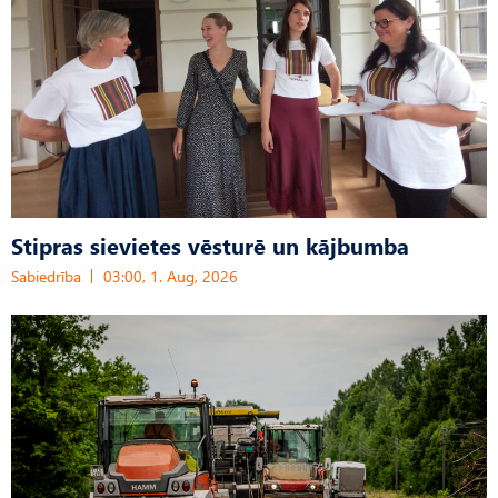
Stipras sievietes vēsturē un kājbumba
Sabiedrība
03:00, 1. Aug, 2026