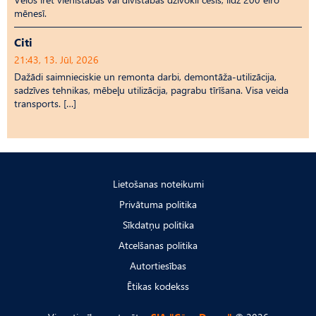
mēnesī.
Citi
21:43, 13. Jūl, 2026
Dažādi saimnieciskie un remonta darbi, demontāža-utilizācija,
sadzīves tehnikas, mēbeļu utilizācija, pagrabu tīrīšana. Visa veida
transports. […]
Lietošanas noteikumi
Privātuma politika
Sīkdatņu politika
Atcelšanas politika
Autortiesības
Ētikas kodekss