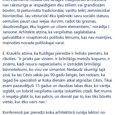
nav raksturīga ar iespaidīgiem ēku stiliem vai grandiozām
būvēm, tā pietuvināta tradicionālai, varētu teikt, zemnieciskai
būvniecībai. Jau vēsturiski ēku īpašnieki savu sociālo statusu
centušies paust caur ieejas durvīm, radot tās greznas,
daudzveidīgas, ēku logiem un citiem elementiem,” norādīja I.
Jansone. Arhitekte atzina, ka vecpilsētas saglabāšana
pašvaldībā ir visaptverošs politisks lēmums, kas nav mainījies,
mainoties novada politiskajai varai.
E. Krauklis atzina, ka Kuldīgas pieredze ir lielisks piemērs, kā
rīkoties: “Ir prieks par viņiem. Ir brīnišķīgs metožu kopums, ir
zināms, kādi resursi nepieciešami, ir izstrādāti brīnišķīgi
būvnoteikumi, ko visu var izmantot. Nedaudz skumīgi tajā
ziņā, ka tas Cēsīs sākās jau 90.gadu beigās, bet redzam, ka
tagad šie speciālisti ar Koka dienām atkal atgriežas Cēsīs. Tikai
esam pazaudējuši 15 gadus un daudzas labas ēkas, ko varēja
izglābt, un šobrīd vecpilsēta varēja izskatīties citādi. Bet mums
ir iespēja glābt to, kas palicis, un domāt par to, kas tiks būvēts
vietās, kur ēku vairs nav.”
Konferencē par pieredzi koka arhitektūrā runāja lektori no