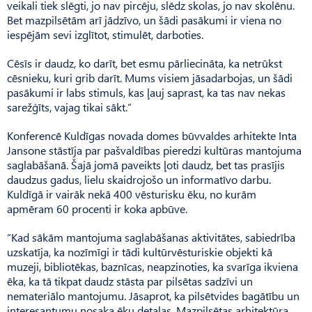
veikali tiek slēgti, jo nav pircēju, slēdz skolas, jo nav skolēnu.
Bet mazpilsētām arī jādzīvo, un šādi pasākumi ir viena no
iespējām sevi izglītot, stimulēt, darboties.
Cēsīs ir daudz, ko darīt, bet esmu pārliecināta, ka netrūkst
cēsnieku, kuri grib darīt. Mums visiem jāsadarbojas, un šādi
pasākumi ir labs stimuls, kas ļauj saprast, ka tas nav nekas
sarežģīts, vajag tikai sākt.”
Konferencē Kuldīgas novada domes būvvaldes arhitekte Inta
Jansone stāstīja par pašvaldības pieredzi kultūras mantojuma
saglabāšanā. Šajā jomā paveikts ļoti daudz, bet tas prasījis
daudzus gadus, lielu skaidrojošo un informatīvo darbu.
Kuldīgā ir vairāk nekā 400 vēsturisku ēku, no kurām
apmēram 60 procenti ir koka apbūve.
“Kad sākām mantojuma saglabāšanas aktivitātes, sabiedrība
uzskatīja, ka nozīmīgi ir tādi kultūrvēsturiskie objekti kā
muzeji, bibliotēkas, baznīcas, neapzinoties, ka svarīga ikviena
ēka, ka tā tikpat daudz stāsta par pilsētas sadzīvi un
nemateriālo mantojumu. Jāsaprot, ka pilsētvides bagātību un
interesantumu nosaka ēku detaļas. Mazpilsētas arhitektūra