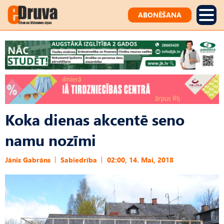
ABONĒŠANA
Koka dienas akcentē seno
namu nozīmi
Jānis Gabrāns
Sabiedrība
02:00, 14. Mai, 2018