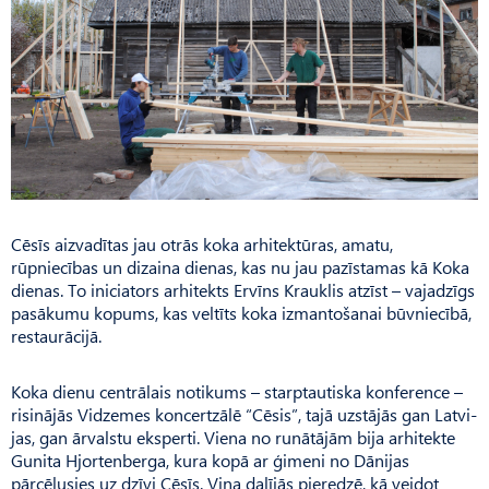
Cēsīs aizvadītas jau otrās koka arhitektūras, amatu,
rūpniecības un dizaina dienas, kas nu jau pazīstamas kā Koka
dienas. To iniciators arhitekts Ervīns Krauklis atzīst – vajadzīgs
pasākumu kopums, kas veltīts koka izmantošanai būvniecībā,
restaurācijā.
Koka dienu centrālais notikums – starptautiska konference –
risinājās Vidzemes koncertzālē “Cēsis”, tajā uzstājās gan Latvi­
jas, gan ārvalstu eksperti. Viena no runātājām bija arhitekte
Gunita Hjortenberga, kura kopā ar ģimeni no Dānijas
pārcēlusies uz dzīvi Cēsīs. Viņa dalījās pieredzē, kā veidot