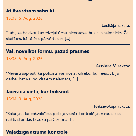
Atļāva visam sabrukt
15:08, 5. Aug, 2026
Lasītāja
raksta:
“Labi, ka beidzot kādreizējai Cēsu pienotavai būs cits saimnieks. Žēl
skatīties, kā tā ēka pārvērtusies […]
Vai, novelkot formu, pazūd prasmes
15:08, 5. Aug, 2026
Seniore V.
raksta:
“Nevaru saprast, kā policists var nosist cilvēku. Jā, neesot bijis
darbā, bet vai policistiem neiemāca, […]
Jāierāda vieta, kur trokšņot
15:04, 3. Aug, 2026
Iedzīvotāja
raksta:
“Saka jau, ka pašvaldības policija vairāk kontrolē jauniešus, kas
nakts stundās braukā pa Cēsīm ar […]
Vajadzīga ātruma kontrole