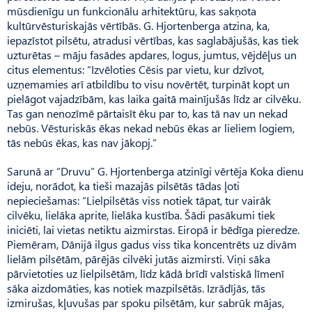
mūsdienīgu un funkcionālu arhitektūru, kas sak­ņota
kultūrvēsturiskajās vērtībās. G. Hjortenberga atzina, ka,
iepazīstot pilsētu, atradusi vērtības, kas saglabājušās, kas tiek
uzturētas – māju fasādes apdares, logus, jumtus, vējdēļus un
citus elementus: “Izvēloties Cēsis par vietu, kur dzīvot,
uzņemamies arī atbildību to visu novērtēt, turpināt kopt un
pielāgot vajadzībām, kas laika gaitā mainījušās līdz ar cilvēku.
Tas gan nenozīmē pārtaisīt ēku par to, kas tā nav un nekad
nebūs. Vēsturiskās ēkas nekad nebūs ēkas ar lieliem logiem,
tās nebūs ēkas, kas nav jākopj.”
Sarunā ar “Druvu” G. Hjorten­berga atzinīgi vērtēja Koka dienu
ideju, norādot, ka tieši mazajās pilsētās tādas ļoti
nepieciešamas: “Lielpilsētās viss notiek tāpat, tur vairāk
cilvēku, lielāka aprite, lielāka kustība. Šādi pasākumi tiek
iniciēti, lai vietas netiktu aizmirstas. Eiropā ir bēdīga pieredze.
Piemēram, Dānijā ilgus gadus viss tika koncentrēts uz divām
lielām pilsētām, pārējās cilvēki jutās aizmirsti. Viņi sāka
pārvietoties uz lielpilsētām, līdz kādā brīdī valstiskā līmenī
sāka aizdomāties, kas notiek mazpilsētās. Izrādījās, tās
izmirušas, kļuvušas par spoku pilsētām, kur sabrūk mājas,