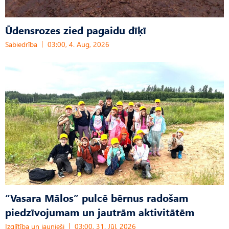
Ūdensrozes zied pagaidu dīķī
Sabiedrība
03:00, 4. Aug, 2026
“Vasara Mālos” pulcē bērnus radošam
piedzīvojumam un jautrām aktivitātēm
Izglītība un jaunieši
03:00, 31. Jūl, 2026