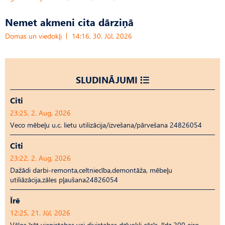
Nemet akmeni cita dārziņā
Domas un viedokļi
14:16, 30. Jūl, 2026
SLUDINĀJUMI
Citi
23:25, 2. Aug, 2026
Veco mēbeļu u.c. lietu utilizācija/izvešana/pārvešana 24826054
Citi
23:22, 2. Aug, 2026
Dažādi darbi-remonta,celtniecība,demontāža, mēbeļu
utiliāzācija,zāles pļaušana24826054
Īrē
12:25, 21. Jūl, 2026
Vēlos īrēt vienistabas vai divistabas dzīvokli cēsīs, līdz 200 eiro