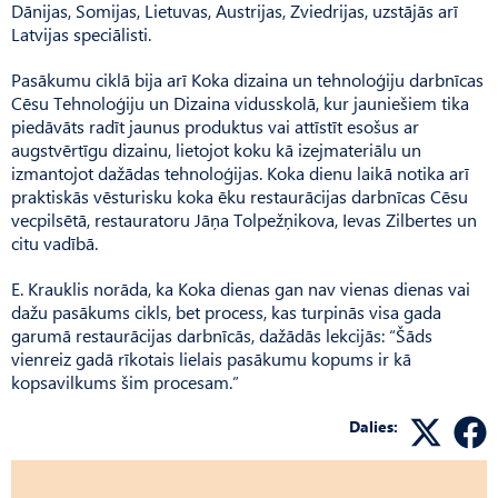
Dānijas, Somijas, Lietuvas, Austrijas, Zviedrijas, uzstājās arī
Latvijas speciālisti.
Pasākumu ciklā bija arī Koka dizaina un tehnoloģiju darbnīcas
Cēsu Tehnoloģiju un Dizaina vidusskolā, kur jauniešiem tika
piedāvāts radīt jaunus produktus vai attīstīt esošus ar
augstvērtīgu dizainu, lietojot koku kā izejmateriālu un
izmantojot dažādas tehnoloģijas. Koka dienu laikā notika arī
praktiskās vēsturisku koka ēku restaurācijas darbnīcas Cēsu
vecpilsētā, restauratoru Jāņa Tolpežņikova, Ievas Zilbertes un
citu vadībā.
E. Krauklis norāda, ka Koka dienas gan nav vienas dienas vai
dažu pasākums cikls, bet process, kas turpinās visa gada
garumā restaurācijas darbnīcās, dažādās lekcijās: “Šāds
vienreiz gadā rīkotais lielais pasākumu kopums ir kā
kopsavilkums šim procesam.”
Dalies: