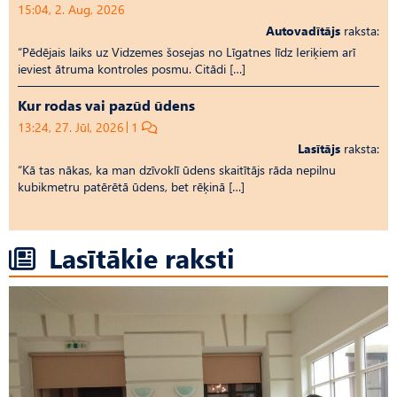
15:04, 2. Aug, 2026
Autovadītājs
raksta:
“Pēdējais laiks uz Vid­ze­mes šosejas no Līgatnes līdz Ieriķiem arī
ieviest ātruma kontroles posmu. Citādi […]
Kur rodas vai pazūd ūdens
13:24, 27. Jūl, 2026
1
Lasītājs
raksta:
“Kā tas nākas, ka man dzīvoklī ūdens skaitītājs rāda nepilnu
kubikmetru patērētā ūdens, bet rēķinā […]
Lasītākie raksti