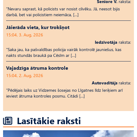
Seniore V.
raksta:
“Nevaru saprast, kā policists var nosist cilvēku. Jā, neesot bijis
darbā, bet vai policistiem neiemāca, […]
Jāierāda vieta, kur trokšņot
15:04, 3. Aug, 2026
Iedzīvotāja
raksta:
“Saka jau, ka pašvaldības policija vairāk kontrolē jauniešus, kas
nakts stundās braukā pa Cēsīm ar […]
Vajadzīga ātruma kontrole
15:04, 2. Aug, 2026
Autovadītājs
raksta:
“Pēdējais laiks uz Vid­ze­mes šosejas no Līgatnes līdz Ieriķiem arī
ieviest ātruma kontroles posmu. Citādi […]
Lasītākie raksti