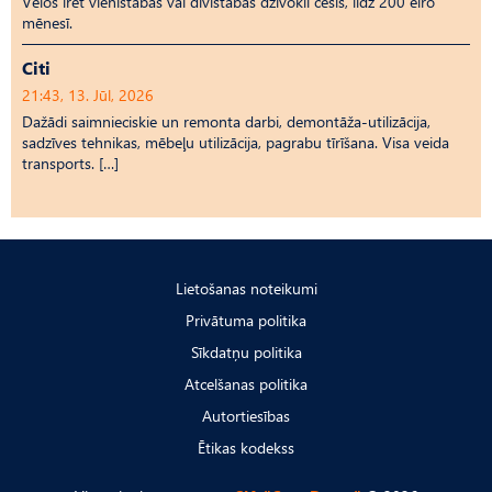
Vēlos īrēt vienistabas vai divistabas dzīvokli cēsīs, līdz 200 eiro
mēnesī.
Citi
21:43, 13. Jūl, 2026
Dažādi saimnieciskie un remonta darbi, demontāža-utilizācija,
sadzīves tehnikas, mēbeļu utilizācija, pagrabu tīrīšana. Visa veida
transports. […]
Lietošanas noteikumi
Privātuma politika
Sīkdatņu politika
Atcelšanas politika
Autortiesības
Ētikas kodekss