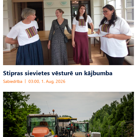
Stipras sievietes vēsturē un kājbumba
Sabiedrība
03:00, 1. Aug, 2026