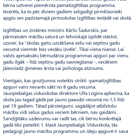
bērna uztverei piemērota pamatizglītības programma.
Iecerēts, ka to pēc diviem gadiem sešgadīgi pirmklasnieki
apgūs sev pazīstamajā pirmsskolas izglītības iestādē vai skolā.
Izglītības un zinātnes ministrs Kārlis Šadurskis, par
pārmaiņām mācību saturā un tehniskajā izpildē stāstot,
uzsver, ka “skolas gaitu uzsākšana sešu vai septiņu gadu
vecumā vienmēr būs vecāku izvēle”. Tikai viena nianse. Lai
valsts apmaksātu bērnudārza programmas apguvi par vienu
gadu ilgāk – līdz septiņu gadu sasniegšanai -, vecākiem
jāiesniedz ģimenes ārsta vai psihologa atzinums.
Vienīgais, kas grozījumos noteikts strikti -pamatizglītības
apguvi vairs nevarēs sākt no 8 gadu vecuma.
Jaunpiebalgas vidusskolas direktore Ulla Logina apliecina, ka
skola jau tagad gādā par jauno paaudzi vecumā no 1,5 līdz
pat 19 gadiem. Tātad pārsteigumi, sagādājot atbilstošu
mācību vidi sešus gadus veciem bērniem, nav gaidāmi.
Sarežģītāku uzdevumu var radīt tas, cik bērnu konkrētajā
gadā tiks pieteikti 1. klasē Jaun­piebalgā. Vidusskola, tās
pedagogi jauno mācību programmu un ideju apguvē ir sava