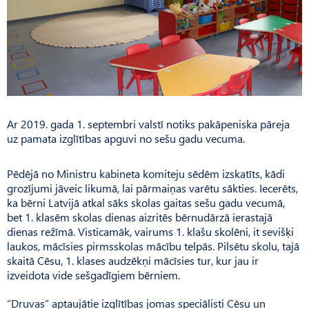
Ar 2019. gada 1. septembri valstī notiks pakāpeniska pāreja
uz pamata izglītības apguvi no sešu gadu vecuma.
Pēdējā no Ministru kabineta komiteju sēdēm izskatīts, kādi
grozījumi jāveic likumā, lai pārmaiņas varētu sākties. Iecerēts,
ka bērni Latvijā atkal sāks skolas gaitas sešu gadu vecumā,
bet 1. klasēm skolas dienas aizritēs bērnudārzā ierastajā
dienas režīmā. Visticamāk, vairums 1. klašu skolēni, it sevišķi
laukos, mācīsies pirmsskolas mācību telpās. Pil­sētu skolu, tajā
skaitā Cēsu, 1. klases audzēkņi mācīsies tur, kur jau ir
izveidota vide sešgadīgiem bērniem.
“Druvas” aptaujātie izglītības jomas speciālisti Cēsu un