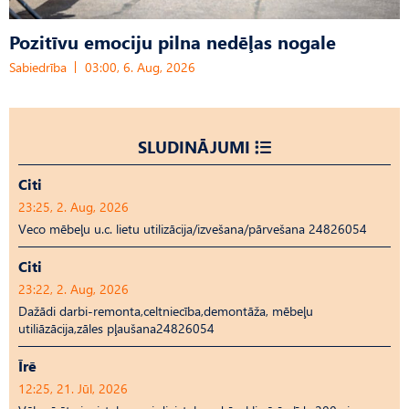
Pozitīvu emociju pilna nedēļas nogale
Sabiedrība
03:00, 6. Aug, 2026
SLUDINĀJUMI
Citi
23:25, 2. Aug, 2026
Veco mēbeļu u.c. lietu utilizācija/izvešana/pārvešana 24826054
Citi
23:22, 2. Aug, 2026
Dažādi darbi-remonta,celtniecība,demontāža, mēbeļu
utiliāzācija,zāles pļaušana24826054
Īrē
12:25, 21. Jūl, 2026