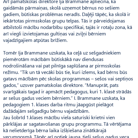
Arī pamatskolas direktore Ija Brammane apliecina, ka
gaidāmās pārmaiņas, skolā uzņemot bērnus no sešiem
gadiem, būtiskas problēmas neradīs. Daļēji tāpēc, ka skolā ir
iekārtotas pirms­skolas grupu telpas. Tās ir pārveidojamas
atbilstoši mācību nodarbību specifikai, tajās ir rotaļu zona, kā
arī viegli izvietojamas gultiņas vai zviļņi bērniem
vajadzīgajiem atpūtas brīžiem.
Tomēr Ija Brammane uzskata, ka ceļā uz sešgadniekiem
piemērotām mācībām būtiskākā nav diendusas
nodrošināšana vai pat pilnīga saplūšana ar pirmsskolas
režīmu. “Tik un tā vecāki būs tie, kuri izlems, kad bērns būs
gatavs mācībām pēc skolas programmas – sešos vai septiņos
gados,” uzsver pamatskolas direktore. “Ma­nuprāt, pats
svarīgākais tagad ir apmācīt pedagogus, kuri 1. klasē strādās
ar sešus gadus veciem bērniem.” I. Bram­mane uzskata, ka
pedagogiem 1. klases darba ritmu jāapgūst pielāgot
dažādajām sešgadīgu bērnu vajadzībām.
Jau šobrīd 1.klases mācību viela saturiski krietni vien
pārklājas ar sagatavošanas grupu programmu. Tā vērtējama
kā nelietderīga bērna laika izšķiešana zinātkārajā
vecumposmā. Tāpēc arī notiek jauna, tieši sešus gadus veca