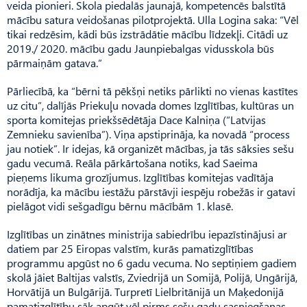
veida pionieri. Skola piedalās jaunajā, kompetencēs balstītā
mācību satura veidošanas pilotprojektā. Ulla Lo­gina saka: “Vēl
tikai redzēsim, kādi būs izstrādātie mācību līdzekļi. Citādi uz
2019./ 2020. mācību gadu Jaunpie­balgas vidusskola būs
pārmaiņām gatava.”
Pārliecībā, ka “bērni tā pēkšņi netiks pārlikti no vienas kastītes
uz citu”, dalījās Priekuļu novada domes Izglītības, kultūras un
sporta komitejas priekšsēdētāja Dace Kalniņa (“Latvijas
Zemnie­ku savienība”). Viņa apstiprināja, ka novadā “process
jau notiek”. Ir idejas, kā organizēt mācības, ja tās sāksies sešu
gadu vecumā. Reāla pārkārtošana notiks, kad Saeima
pieņems likuma grozījumus. Izglītības komitejas vadītāja
norādīja, ka mācību iestāžu pārstāvji iespēju robežās ir gatavi
pielāgot vidi sešgadīgu bērnu mācībām 1. klasē.
Izglītības un zinātnes ministrija sabiedrību iepazīstinājusi ar
datiem par 25 Eiropas valstīm, kurās pamatizglītības
programmu apgūst no 6 gadu vecuma. No septiņiem gadiem
skolā jāiet Baltijas valstīs, Zviedrijā un Somijā, Polijā, Ungārijā,
Horvātijā un Bulgārijā. Turpretī Lielbritānijā un Ma­ķedonijā
pamatizglītību sāk apgūt vēl pirms sešu gadu sasniegšanas.