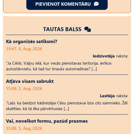
PIEVIENOT KOMENTĀRU
TAUTAS BALSS
Kā organizēs satiksmi?
19:47, 6. Aug, 2026
Iedzīvotāja
raksta:
“Ja Cēsīs, Vaļņu ielā, kur vecās pienotavas teritorija, ierīkos
autostāvvietu, kā tad tur brauks automašīnas? […]
Atļāva visam sabrukt
15:08, 5. Aug, 2026
Lasītāja
raksta:
“Labi, ka beidzot kādreizējai Cēsu pienotavai būs cits saimnieks. Žēl
skatīties, kā tā ēka pārvērtusies […]
Vai, novelkot formu, pazūd prasmes
15:08, 5. Aug, 2026