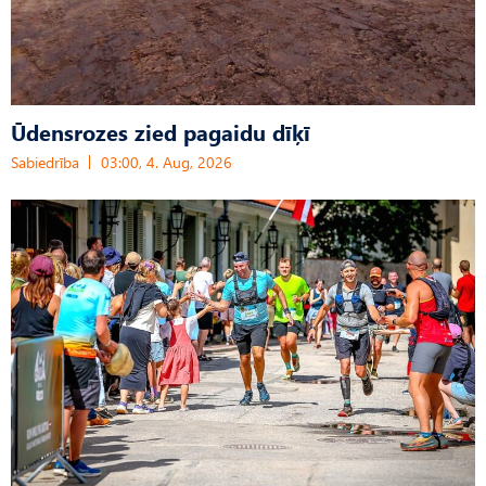
Ūdensrozes zied pagaidu dīķī
Sabiedrība
03:00, 4. Aug, 2026