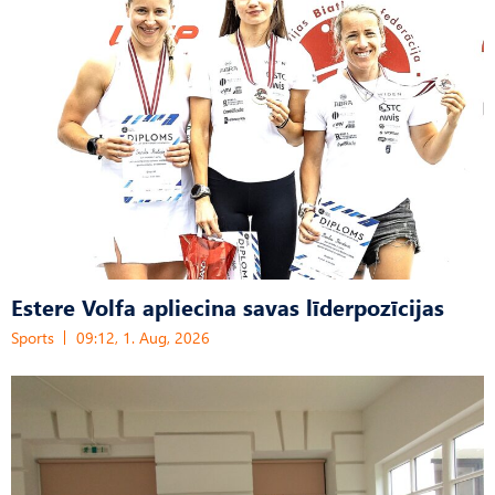
Estere Volfa apliecina savas līderpozīcijas
Sports
09:12, 1. Aug, 2026