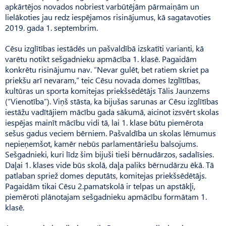
apkārtējos novados nobriest varbūtējām pārmaiņām un
lielākoties jau redz iespējamos risinājumus, kā sagatavoties
2019. gada 1. septembrim.
Cēsu izglītības iestādēs un paš­valdībā izskatīti varianti, kā
varētu notikt sešgadnieku apmācība 1. klasē. Pagaidām
konkrētu risinājumu nav. “Nevar gulēt, bet ratiem skriet pa
priekšu arī nevaram,” teic Cēsu novada domes Izglītības,
kultūras un sporta komitejas priekšsēdētājs Tālis Jaun­zems
(“Vienotība”). Viņš stāsta, ka bijušas sarunas ar Cēsu izglītības
iestāžu vadītājiem mācību gada sākumā, aicinot izsvērt skolas
iespējas mainīt mācību vidi tā, lai 1. klase būtu piemērota
sešus gadus veciem bērniem. Pašvaldība un skolas lēmumus
nepieņemšot, kamēr nebūs parlamentāriešu balsojums.
Sešgad­nieki, kuri līdz šim bijuši tieši bērnudārzos, sadalīsies.
Daļai 1. klases vide būs skolā, daļa paliks bērnudārzu ēkā. Tā
patlaban spriež domes deputāts, komitejas priekšsēdētājs.
Pagaidām tikai Cēsu 2.pamatskolā ir telpas un apstākļi,
piemēroti plānotajam sešgadnieku apmācību formātam 1.
klasē.