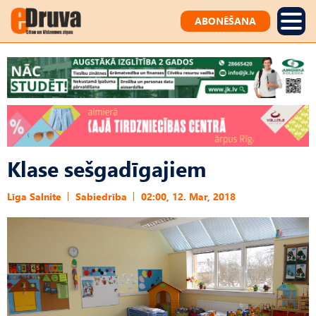
ABONĒŠANA
Klase sešgadīgajiem
Līga Salnite
Sabiedrība
02:00, 12. Mar, 2018