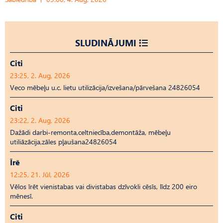
SLUDINĀJUMI
Citi
23:25, 2. Aug, 2026
Veco mēbeļu u.c. lietu utilizācija/izvešana/pārvešana 24826054
Citi
23:22, 2. Aug, 2026
Dažādi darbi-remonta,celtniecība,demontāža, mēbeļu
utiliāzācija,zāles pļaušana24826054
Īrē
12:25, 21. Jūl, 2026
Vēlos īrēt vienistabas vai divistabas dzīvokli cēsīs, līdz 200 eiro
mēnesī.
Citi