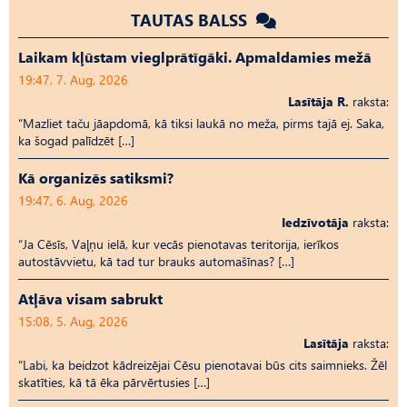
TAUTAS BALSS
Laikam kļūstam vieglprātīgāki. Apmaldamies mežā
19:47, 7. Aug, 2026
Lasītāja R.
raksta:
“Mazliet taču jāapdomā, kā tiksi laukā no meža, pirms tajā ej. Saka,
ka šogad palīdzēt […]
Kā organizēs satiksmi?
19:47, 6. Aug, 2026
Iedzīvotāja
raksta:
“Ja Cēsīs, Vaļņu ielā, kur vecās pienotavas teritorija, ierīkos
autostāvvietu, kā tad tur brauks automašīnas? […]
Atļāva visam sabrukt
15:08, 5. Aug, 2026
Lasītāja
raksta:
“Labi, ka beidzot kādreizējai Cēsu pienotavai būs cits saimnieks. Žēl
skatīties, kā tā ēka pārvērtusies […]