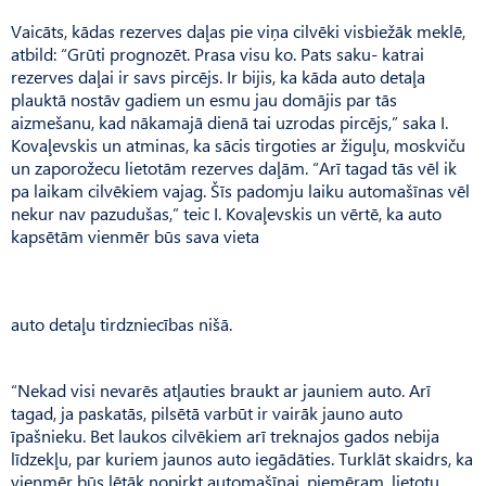
Vaicāts, kādas rezerves daļas pie viņa cilvēki visbiežāk meklē,
atbild: “Grūti prognozēt. Prasa visu ko. Pats saku- katrai
rezerves daļai ir savs pircējs. Ir bijis, ka kāda auto detaļa
plauktā nostāv gadiem un esmu jau domājis par tās
aizmešanu, kad nākamajā dienā tai uzrodas pircējs,” saka I.
Kovaļevskis un atminas, ka sācis tirgoties ar žiguļu, moskviču
un zaporožecu lietotām rezerves daļām. “Arī tagad tās vēl ik
pa laikam cilvēkiem vajag. Šīs padomju laiku automašīnas vēl
nekur nav pazudušas,” teic I. Kovaļevskis un vērtē, ka auto
kapsētām vienmēr būs sava vieta
auto detaļu tirdzniecības nišā.
“Nekad visi nevarēs atļauties braukt ar jauniem auto. Arī
tagad, ja paskatās, pilsētā varbūt ir vairāk jauno auto
īpašnieku. Bet laukos cilvēkiem arī treknajos gados nebija
līdzekļu, par kuriem jaunos auto iegādāties. Turklāt skaidrs, ka
vienmēr būs lētāk nopirkt automašīnai, piemēram, lietotu