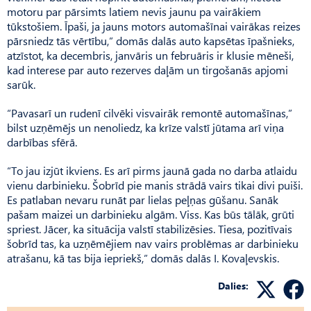
motoru par pārsimts latiem nevis jaunu pa vairākiem
tūkstošiem. Īpaši, ja jauns motors automašīnai vairākas reizes
pārsniedz tās vērtību,” domās dalās auto kapsētas īpašnieks,
atzīstot, ka decembris, janvāris un februāris ir klusie mēneši,
kad interese par auto rezerves daļām un tirgošanās apjomi
sarūk.
“Pavasarī un rudenī cilvēki visvairāk remontē automašīnas,”
bilst uzņēmējs un nenoliedz, ka krīze valstī jūtama arī viņa
darbības sfērā.
“To jau izjūt ikviens. Es arī pirms jaunā gada no darba atlaidu
vienu darbinieku. Šobrīd pie manis strādā vairs tikai divi puiši.
Es patlaban nevaru runāt par lielas peļņas gūšanu. Sanāk
pašam maizei un darbinieku algām. Viss. Kas būs tālāk, grūti
spriest. Jācer, ka situācija valstī stabilizēsies. Tiesa, pozitīvais
šobrīd tas, ka uzņēmējiem nav vairs problēmas ar darbinieku
atrašanu, kā tas bija iepriekš,” domās dalās I. Kovaļevskis.
Dalies: