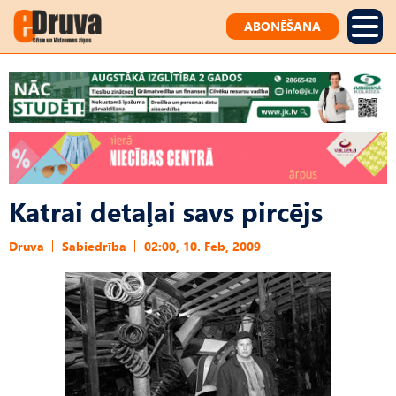
ABONĒŠANA
Katrai detaļai savs pircējs
Druva
Sabiedrība
02:00, 10. Feb, 2009