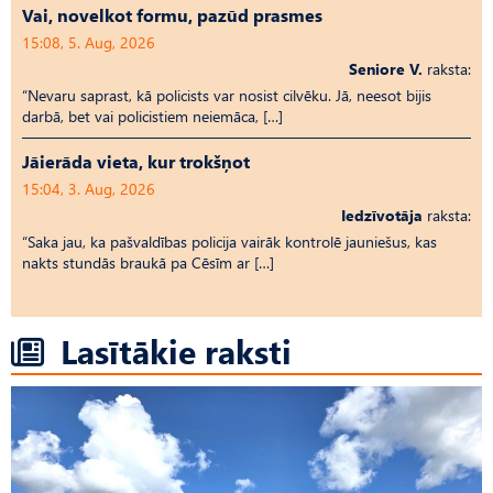
Vai, novelkot formu, pazūd prasmes
15:08, 5. Aug, 2026
Seniore V.
raksta:
“Nevaru saprast, kā policists var nosist cilvēku. Jā, neesot bijis
darbā, bet vai policistiem neiemāca, […]
Jāierāda vieta, kur trokšņot
15:04, 3. Aug, 2026
Iedzīvotāja
raksta:
“Saka jau, ka pašvaldības policija vairāk kontrolē jauniešus, kas
nakts stundās braukā pa Cēsīm ar […]
Lasītākie raksti