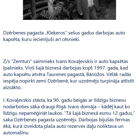
Dzērbenes pagasta „Kleķeros” sešus gadus darbojas auto
kapsēta, kuru iecienījuši arī cēsnieki.
Z/s “Zemturi” saimnieks Ivans Kovaļevskis ir auto kapsētas
īpašnieks. Viņš šajā biznesā darbojas kopš 1997. gada, kad
auto kapsētu atvēra Taurenes pagastā, Bānūžos. Vēlāk radās
iespēja nopirkt zemi Dzērbenē, kur uzņēmējs turpināja attīstīt
aizsākto.
I. Kovaļevskis stāsta, ka 90. gadu beigās ar līdzīgu biznesu
nodarboties sāka draugi Rīgā. Ivans domāja – kādēļ kaut ko
līdzīgu nepamēģināt laukos. “Tā šajā biznesā esmu 12 gadus,”
saka Dzērbenes pagasta uzņēmējs. Darbojas bijušās fermas
ēkā, kurā izveidota plaša auto rezerves daļu noliktava un
automašīnu