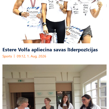
Estere Volfa apliecina savas līderpozīcijas
Sports
09:12, 1. Aug, 2026