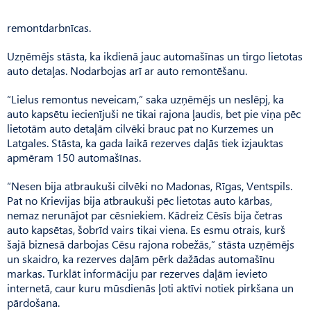
remontdarbnīcas.
Uzņēmējs stāsta, ka ikdienā jauc automašīnas un tirgo lietotas
auto detaļas. Nodarbojas arī ar auto remontēšanu.
“Lielus remontus neveicam,” saka uzņēmējs un neslēpj, ka
auto kapsētu iecienījuši ne tikai rajona ļaudis, bet pie viņa pēc
lietotām auto detaļām cilvēki brauc pat no Kurzemes un
Latgales. Stāsta, ka gada laikā rezerves daļās tiek izjauktas
apmēram 150 automašīnas.
“Nesen bija atbraukuši cilvēki no Madonas, Rīgas, Ventspils.
Pat no Krievijas bija atbraukuši pēc lietotas auto kārbas,
nemaz nerunājot par cēsniekiem. Kādreiz Cēsīs bija četras
auto kapsētas, šobrīd vairs tikai viena. Es esmu otrais, kurš
šajā biznesā darbojas Cēsu rajona robežās,” stāsta uzņēmējs
un skaidro, ka rezerves daļām pērk dažādas automašīnu
markas. Turklāt informāciju par rezerves daļām ievieto
internetā, caur kuru mūsdienās ļoti aktīvi notiek pirkšana un
pārdošana.