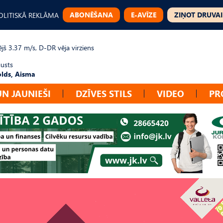
ABONĒŠANA
E-AVĪZE
ZIŅOT DRUVAI
OLITISKĀ REKLĀMA
jš 3.37 m/s, D-DR vēja virziens
gusts
lds, Aisma
UN JAUNIEŠI
DZĪVES STILS
VIDEO
PR