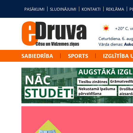
PASĀKUMI
SLUDINĀJUMI
KONTAKTI
REKLĀMA
P
+20° C, vē
Ceturtdiena, 6. au
Vārda dienas:
Asko
SABIEDRĪBA
SPORTS
IZGLĪTĪBA 