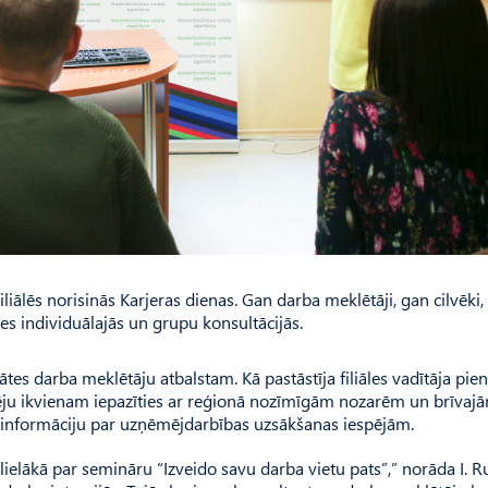
iālēs norisinās Karjeras dienas. Gan darba meklētāji, gan cilvēki, 
ies individuālajās un grupu konsultācijās.
itātes darba meklētāju atbalstam. Kā pastāstīja filiāles vadītāja p
espēju ikvienam iepazīties ar reģionā nozīmīgām nozarēm un brīvaj
ūt informāciju par uzņēmējdarbības uzsākšanas iespējām.
slielākā par semināru “Izveido savu darba vietu pats”,” norāda I. R