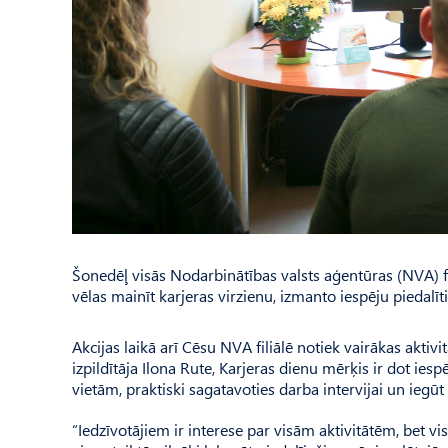
Šonedēļ visās Nodarbinātības valsts aģentūras (NVA) fil
vēlas mainīt karjeras virzienu, izmanto iespēju piedalīt
Akcijas laikā arī Cēsu NVA filiālē notiek vairākas aktiv
izpildītāja Ilona Rute, Karjeras dienu mērķis ir dot i
vietām, praktiski sagatavoties darba intervijai un ieg
“Iedzīvotājiem ir interese par visām aktivitātēm, bet vi