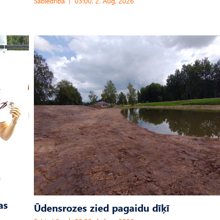
Sabiedrība
03:00, 2. Aug, 2026
as
Ūdensrozes zied pagaidu dīķī