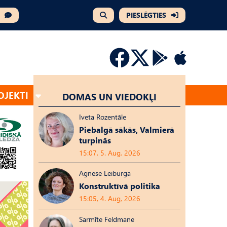
PIESLĒGTIES
OJEKTI
DOMAS UN VIEDOKĻI
Iveta Rozentāle
Piebalgā sākās, Valmierā
turpinās
15:07, 5. Aug, 2026
Agnese Leiburga
Konstruktīvā politika
15:05, 4. Aug, 2026
Sarmīte Feldmane