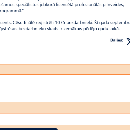
šamos speciālistus jebkurā licencētā profesionālās pilnveides,
 programmā.”
ents. Cēsu filiālē reģistrēti 1075 bezdarbnieki. Šī gada septembr
reģistrētais bezdarbnieku skaits ir zemākais pēdējo gadu laikā.
Dalies: