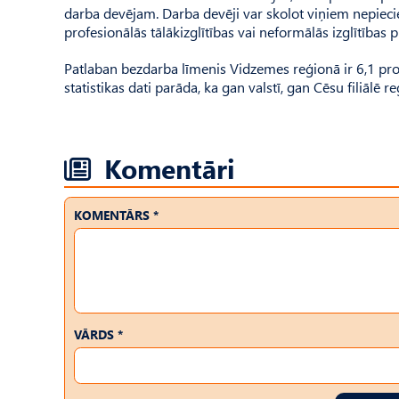
darba devējam. Darba devēji var skolot viņiem nepiecie
profesionālās tālākizglītības vai neformālās izglītības
Patlaban bezdarba līmenis Vidzemes reģionā ir 6,1 proc
statistikas dati parāda, ka gan valstī, gan Cēsu filiālē 
Komentāri
KOMENTĀRS *
VĀRDS *