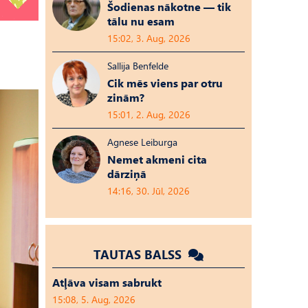
Šodienas nākotne — tik
tālu nu esam
15:02, 3. Aug, 2026
Sallija Benfelde
Cik mēs viens par otru
zinām?
15:01, 2. Aug, 2026
Agnese Leiburga
Nemet akmeni cita
dārziņā
14:16, 30. Jūl, 2026
TAUTAS BALSS
Atļāva visam sabrukt
15:08, 5. Aug, 2026