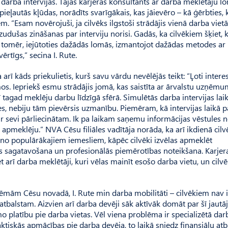
ās darba intervijās. Tajās karjeras konsultants ar darba meklētāju 
pieļautās kļūdas, norādīts svarīgākais, kas jāievēro – kā ģērbties, 
. “Esam novērojuši, ja cilvēks ilgstoši strādājis vienā darba vietā
zudušas zināšanas par interviju norisi. Gadās, ka cilvēkiem šķiet, k
et tomēr, iejūtoties dažādās lomās, izmantojot dažādas metodes ar 
ērtīgs,” secina I. Rute.
 arī kāds priekulietis, kurš savu vārdu nevēlējās teikt: “Ļoti inter
s. Iepriekš esmu strādājis jomā, kas saistīta ar ārvalstu uzņēm
 tagad meklēju darbu līdzīgā sfērā. Simulētās darba intervijas lai
es, nebiju tām pievērsis uzmanību. Piemēram, kā intervijas laikā p
par sevi pārliecinātam. Ik pa laikam saņemu informācijas vēstules
apmeklēju.” NVA Cēsu filiāles vadītāja norāda, ka arī ikdienā cilv
 no populārākajiem iemesliem, kāpēc cilvēki izvēlas apmeklēt
es sagatavošana un profesionālās piemērotības noteikšana. Karjer
t arī darba meklētāji, kuri vēlas mainīt esošo darba vietu, un cilvēk
ēmām Cēsu novadā, I. Rute min darba mobilitāti – cilvēkiem nav 
 atbalstam. Aizvien arī darba devēji sāk aktīvāk domāt par šī jaut
 platību pie darba vietas. Vēl viena problēma ir specializētā da
ktiskās apmācības pie darba devēja, to laikā sniedz finansiālu atb