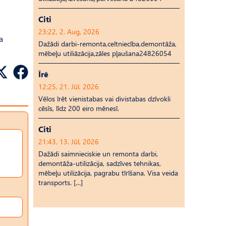
Citi
23:22, 2. Aug, 2026
a
Dažādi darbi-remonta,celtniecība,demontāža,
mēbeļu utiliāzācija,zāles pļaušana24826054
Īrē
12:25, 21. Jūl, 2026
Vēlos īrēt vienistabas vai divistabas dzīvokli
cēsīs, līdz 200 eiro mēnesī.
Citi
21:43, 13. Jūl, 2026
Dažādi saimnieciskie un remonta darbi,
demontāža-utilizācija, sadzīves tehnikas,
mēbeļu utilizācija, pagrabu tīrīšana. Visa veida
transports. […]