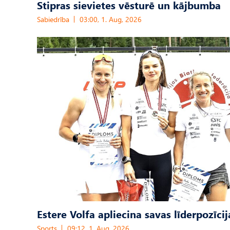
Stipras sievietes vēsturē un kājbumba
Sabiedrība
03:00, 1. Aug, 2026
Estere Volfa apliecina savas līderpozīcij
Sports
09:12, 1. Aug, 2026