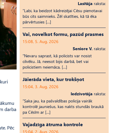
Lasītāja
raksta:
“Labi, ka beidzot kādreizējai Cēsu pienotavai
būs cits saimnieks. Žēl skatīties, kā tā ēka
pārvērtusies […]
Vai, novelkot formu, pazūd prasmes
15:08, 5. Aug, 2026
Seniore V.
raksta:
“Nevaru saprast, kā policists var nosist
cilvēku. Jā, neesot bijis darbā, bet vai
policistiem neiemāca, […]
Jāierāda vieta, kur trokšņot
kuri
15:04, 3. Aug, 2026
Iedzīvotāja
raksta:
“Saka jau, ka pašvaldības policija vairāk
ienākumu
kontrolē jauniešus, kas nakts stundās braukā
ām darba
pa Cēsīm ar […]
Vajadzīga ātruma kontrole
ute. Pēc
15:04, 2. Aug, 2026