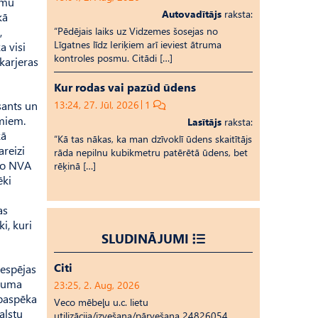
lomu
Autovadītājs
raksta:
kā
,
“Pēdējais laiks uz Vid­ze­mes šosejas no
Līgatnes līdz Ieriķiem arī ieviest ātruma
a visi
kontroles posmu. Citādi […]
karjeras
Kur rodas vai pazūd ūdens
esants un
13:24, 27. Jūl, 2026
1
umiem.
Lasītājs
raksta:
kā
“Kā tas nākas, ka man dzīvoklī ūdens skaitītājs
areizi
rāda nepilnu kubikmetru patērētā ūdens, bet
 no NVA
rēķinā […]
ēki
as
i, kuri
SLUDINĀJUMI
Citi
iespējas
ājuma
23:25, 2. Aug, 2026
rbaspēka
Veco mēbeļu u.c. lietu
alstu
utilizācija/izvešana/pārvešana 24826054