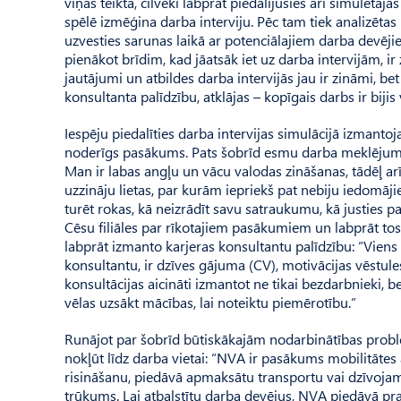
viņas teiktā, cilvēki labprāt piedalījušies arī simulētaj
spēlē izmēģina darba interviju. Pēc tam tiek analizētas 
uzvesties sarunas laikā ar potenciālajiem darba devējiem
pienākot brīdim, kad jāatsāk iet uz darba intervijām, ir 
jautājumi un atbildes darba intervijās jau ir zināmi, b
konsultanta palīdzību, atklājas – kopīgais darbs ir bijis v
Iespēju piedalīties darba intervijas simulācijā izmantoja
noderīgs pasākums. Pats šo­brīd esmu darba meklējumo
Man ir labas angļu un vācu valodas zināšanas, tādēļ arī
uzzināju lietas, par kurām iepriekš pat nebiju iedomāji
turēt rokas, kā neizrādīt savu satraukumu, kā justies 
Cēsu filiāles par rīkotajiem pasākumiem un labprāt tos 
labprāt izmanto karjeras konsultantu palīdzību: “Viens
konsultantu, ir dzīves gājuma (CV), motivācijas vēstul
konsultācijas aicināti izmantot ne tikai bezdarbnieki, be
vēlas uzsākt mācības, lai noteiktu piemērotību.”
Runājot par šobrīd būtiskākajām nodarbinātības probl
nokļūt līdz darba vietai: “NVA ir pasākums mobilitātes
risināšanu, piedāvā apmaksātu transportu vai dzīvojamo
trūkums. Lai atbalstītu darba devējus, NVA piedāvā pra