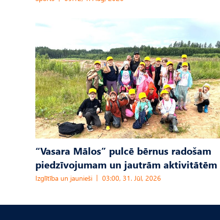
“Vasara Mālos” pulcē bērnus radošam
piedzīvojumam un jautrām aktivitātēm
Izglītība un jaunieši
03:00, 31. Jūl, 2026